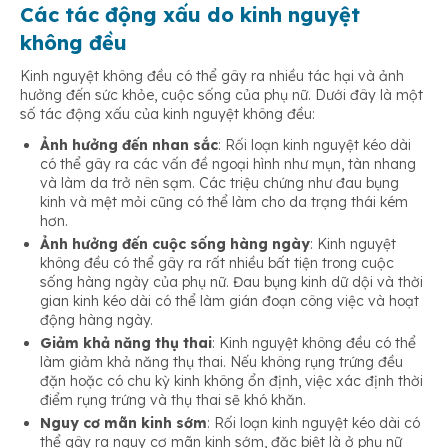
Các tác động xấu do kinh nguyệt
không đều
Kinh nguyệt không đều có thể gây ra nhiều tác hại và ảnh
hưởng đến sức khỏe, cuộc sống của phụ nữ. Dưới đây là một
số tác động xấu của kinh nguyệt không đều:
Ảnh hưởng đến nhan sắc
: Rối loạn kinh nguyệt kéo dài
có thể gây ra các vấn đề ngoại hình như mụn, tàn nhang
và làm da trở nên sạm. Các triệu chứng như đau bụng
kinh và mệt mỏi cũng có thể làm cho da trạng thái kém
hơn.
Ảnh hưởng đến cuộc sống hàng ngày
: Kinh nguyệt
không đều có thể gây ra rất nhiều bất tiện trong cuộc
sống hàng ngày của phụ nữ. Đau bụng kinh dữ dội và thời
gian kinh kéo dài có thể làm gián đoạn công việc và hoạt
động hàng ngày.
Giảm khả năng thụ thai
: Kinh nguyệt không đều có thể
làm giảm khả năng thụ thai. Nếu không rụng trứng đều
đặn hoặc có chu kỳ kinh không ổn định, việc xác định thời
điểm rụng trứng và thụ thai sẽ khó khăn.
Nguy cơ mãn kinh sớm
: Rối loạn kinh nguyệt kéo dài có
thể gây ra nguy cơ mãn kinh sớm, đặc biệt là ở phụ nữ