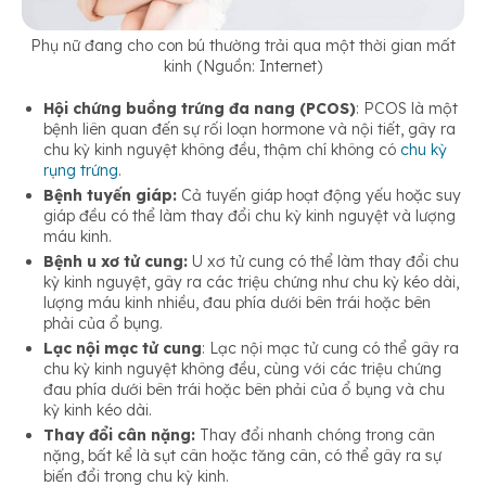
Phụ nữ đang cho con bú thường trải qua một thời gian mất
kinh (Nguồn: Internet)
Hội chứng buồng trứng đa nang (PCOS)
: PCOS là một
bệnh liên quan đến sự rối loạn hormone và nội tiết, gây ra
chu kỳ kinh nguyệt không đều, thậm chí không có
chu kỳ
rụng trứng
.
Bệnh tuyến giáp:
Cả tuyến giáp hoạt động yếu hoặc suy
giáp đều có thể làm thay đổi chu kỳ kinh nguyệt và lượng
máu kinh.
Bệnh u xơ tử cung:
U xơ tử cung có thể làm thay đổi chu
kỳ kinh nguyệt, gây ra các triệu chứng như chu kỳ kéo dài,
lượng máu kinh nhiều, đau phía dưới bên trái hoặc bên
phải của ổ bụng.
Lạc nội mạc tử cung
: Lạc nội mạc tử cung có thể gây ra
chu kỳ kinh nguyệt không đều, cùng với các triệu chứng
đau phía dưới bên trái hoặc bên phải của ổ bụng và chu
kỳ kinh kéo dài.
Thay đổi cân nặng:
Thay đổi nhanh chóng trong cân
nặng, bất kể là sụt cân hoặc tăng cân, có thể gây ra sự
biến đổi trong chu kỳ kinh.