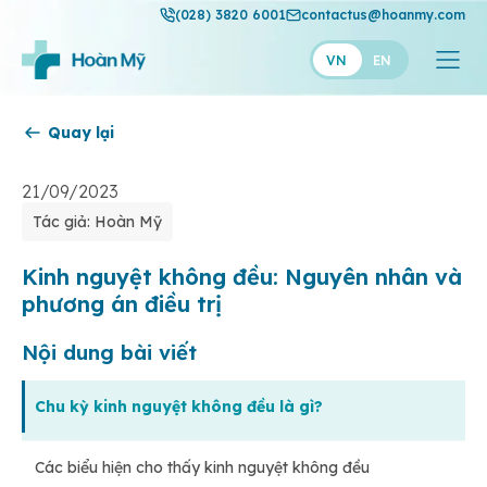
(028) 3820 6001
contactus@hoanmy.com
VN
EN
Quay lại
Hoàn Mỹ
Hoàn Mỹ Gold
21/09/2023
Tác giả: Hoàn Mỹ
Hạnh Phúc
Thuận Mỹ
Kinh nguyệt không đều: Nguyên nhân và
phương án điều trị
Nội dung bài viết
Chu kỳ kinh nguyệt không đều là gì?
Các biểu hiện cho thấy kinh nguyệt không đều