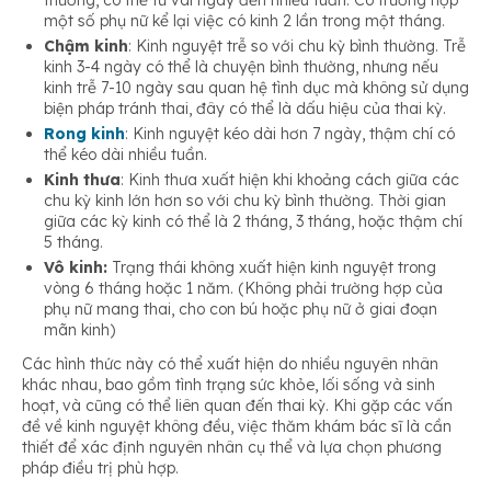
thường, có thể từ vài ngày đến nhiều tuần. Có trường hợp
một số phụ nữ kể lại việc có kinh 2 lần trong một tháng.
Chậm kinh
: Kinh nguyệt trễ so với chu kỳ bình thường. Trễ
kinh 3-4 ngày có thể là chuyện bình thường, nhưng nếu
kinh trễ 7-10 ngày sau quan hệ tình dục mà không sử dụng
biện pháp tránh thai, đây có thể là dấu hiệu của thai kỳ.
Rong kinh
: Kinh nguyệt kéo dài hơn 7 ngày, thậm chí có
thể kéo dài nhiều tuần.
Kinh thưa
: Kinh thưa xuất hiện khi khoảng cách giữa các
chu kỳ kinh lớn hơn so với chu kỳ bình thường. Thời gian
giữa các kỳ kinh có thể là 2 tháng, 3 tháng, hoặc thậm chí
5 tháng.
Vô kinh:
Trạng thái không xuất hiện kinh nguyệt trong
vòng 6 tháng hoặc 1 năm. (Không phải trường hợp của
phụ nữ mang thai, cho con bú hoặc phụ nữ ở giai đoạn
mãn kinh)
Các hình thức này có thể xuất hiện do nhiều nguyên nhân
khác nhau, bao gồm tình trạng sức khỏe, lối sống và sinh
hoạt, và cũng có thể liên quan đến thai kỳ. Khi gặp các vấn
đề về kinh nguyệt không đều, việc thăm khám bác sĩ là cần
thiết để xác định nguyên nhân cụ thể và lựa chọn phương
pháp điều trị phù hợp.