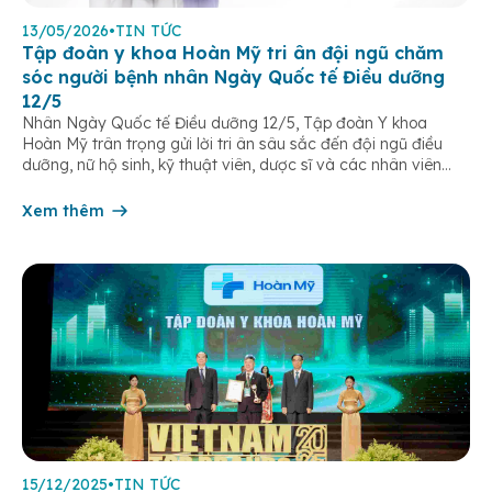
13/05/2026
•
TIN TỨC
Tập đoàn y khoa Hoàn Mỹ tri ân đội ngũ chăm
sóc người bệnh nhân Ngày Quốc tế Điều dưỡng
12/5
Nhân Ngày Quốc tế Điều dưỡng 12/5, Tập đoàn Y khoa
Hoàn Mỹ trân trọng gửi lời tri ân sâu sắc đến đội ngũ điều
dưỡng, nữ hộ sinh, kỹ thuật viên, dược sĩ và các nhân viên
chăm sóc người bệnh trên toàn hệ thống – những người luôn
âm thầm đồng hành trên […]
Xem thêm
15/12/2025
•
TIN TỨC