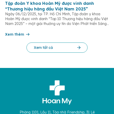
Tập đoàn Y khoa Hoàn Mỹ được vinh danh
“Thương hiệu hàng đầu Việt Nam 2025”
Ngày 06/12/2025, tại TP. Hồ Chí Minh, Tập đoàn y khoa
Hoàn Mỹ được vinh danh “Top 10 Thương hiệu hàng đầu Việt
Nam 2025” – một giải thưởng uy tín do Viện Phát triển Sáng
chế và Đổi mới Công nghệ phối hợp với Trung tâm Nghiên
cứu Phát triển Doanh nghiệp Châu Á […]
Xem thêm
Xem tất cả
Phòng 1101, Lầu 11, Tòa nhà Friendship, 31 Lê