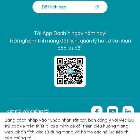
Đặt lịch hẹn
Tải App Danh Y ngay hôm nay!
Trải nghiệm tính năng đặt lịch, quản lý hồ sơ và nhận
các ưu đãi.
Kết nối với chúng tôi
Bằng cách nhấp vào "Chấp nhận tất cả", bạn đồng ý với việc lưu
trữ cookie trên thiết bị của mình để cải thiện điều hướng trang
Copyright 2026 © Hoan My Corporation
Chính sách bảo mật
web, phân tích việc sử dụng trang và hỗ trợ các nỗ lực tiếp thị
của chúng tôi.