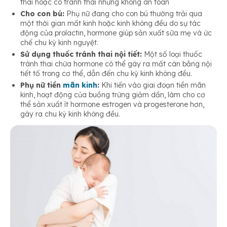
thai hoặc có tránh thai nhưng không an toàn
Cho con bú:
Phụ nữ đang cho con bú thường trải qua
một thời gian mất kinh hoặc kinh không đều do sự tác
động của prolactin, hormone giúp sản xuất sữa mẹ và ức
chế chu kỳ kinh nguyệt.
Sử dụng thuốc tránh thai nội tiết:
Một số loại thuốc
tránh thai chứa hormone có thể gây ra mất cân bằng nội
tiết tố trong cơ thể, dẫn đến chu kỳ kinh không đều.
Phụ nữ tiền
mãn kinh
:
Khi tiến vào giai đoạn tiền mãn
kinh, hoạt động của buồng trứng giảm dần, làm cho cơ
thể sản xuất ít hormone estrogen và progesterone hơn,
gây ra chu kỳ kinh không đều.