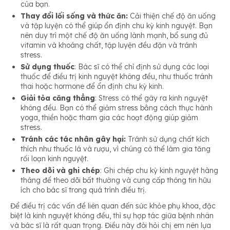
của bạn.
Thay đổi lối sống và thức ăn:
Cải thiện chế độ ăn uống
và tập luyện có thể giúp ổn định chu kỳ kinh nguyệt. Bạn
nên duy trì một chế độ ăn uống lành mạnh, bổ sung đủ
vitamin và khoáng chất, tập luyện đều đặn và tránh
stress.
Sử dụng thuốc
: Bác sĩ có thể chỉ định sử dụng các loại
thuốc để điều trị kinh nguyệt không đều, như thuốc tránh
thai hoặc hormone để ổn định chu kỳ kinh.
Giải tỏa căng thẳng
: Stress có thể gây ra kinh nguyệt
không đều. Bạn có thể giảm stress bằng cách thực hành
yoga, thiền hoặc tham gia các hoạt động giúp giảm
stress.
Tránh các tác nhân gây hại:
Tránh sử dụng chất kích
thích như thuốc lá và rượu, vì chúng có thể làm gia tăng
rối loạn kinh nguyệt.
Theo dõi và ghi chép
: Ghi chép chu kỳ kinh nguyệt hàng
tháng để theo dõi bất thường và cung cấp thông tin hữu
ích cho bác sĩ trong quá trình điều trị.
Để điều trị các vấn đề liên quan đến sức khỏe phụ khoa, đặc
biệt là kinh nguyệt không đều, thì sự hợp tác giữa bệnh nhân
và bác sĩ là rất quan trọng. Điều này đòi hỏi chị em nên lựa