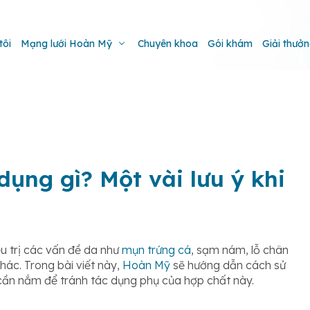
tôi
Mạng lưới Hoàn Mỹ
Chuyên khoa
Gói khám
Giải thưở
ụng gì? Một vài lưu ý khi
ều trị các vấn đề da như
mụn trứng cá
, sạm nám, lỗ chân
hác. Trong bài viết này,
Hoàn Mỹ
sẽ hướng dẫn cách sử
cần nắm để tránh tác dụng phụ của hợp chất này.