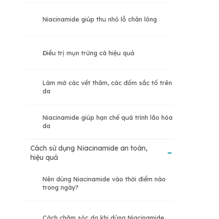
Niacinamide giúp thu nhỏ lỗ chân lông
Điều trị mụn trứng cá hiệu quả
Làm mờ các vết thâm, các đốm sắc tố trên
da
Niacinamide giúp hạn chế quá trình lão hóa
da
Cách sử dụng Niacinamide an toàn,
hiệu quả
Nên dùng Niacinamide vào thời điểm nào
trong ngày?
Cách chăm sóc da khi dùng Niacinamide