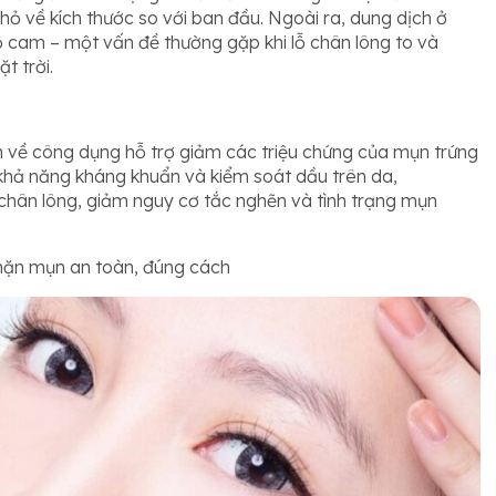
hỏ về kích thước so với ban đầu. Ngoài ra, dung dịch ở
ỏ cam – một vấn đề thường gặp khi lỗ chân lông to và
t trời.
 về công dụng hỗ trợ giảm các triệu chứng của mụn trứng
hả năng kháng khuẩn và kiểm soát dầu trên da,
chân lông, giảm nguy cơ tắc nghẽn và tình trạng mụn
ặn mụn an toàn, đúng cách