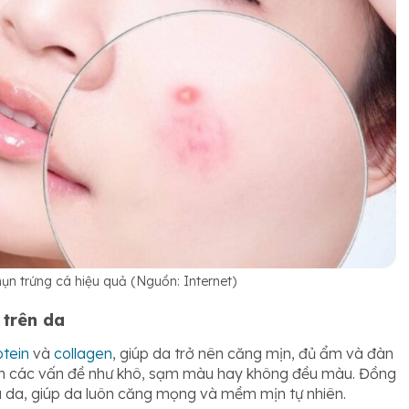
mụn trứng cá hiệu quả (Nguồn: Internet)
 trên da
otein
và
collagen
, giúp da trở nên căng mịn, đủ ẩm và đàn
iện các vấn đề như khô, sạm màu hay không đều màu. Đồng
óa da, giúp da luôn căng mọng và mềm mịn tự nhiên.