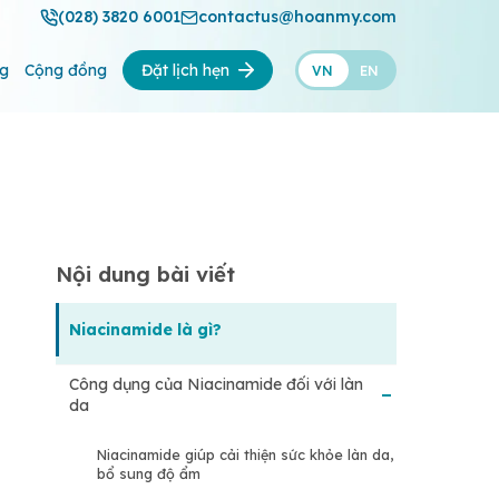
(028) 3820 6001
contactus@hoanmy.com
ng
Cộng đồng
Đặt lịch hẹn
VN
EN
Nội dung bài viết
Niacinamide là gì?
Công dụng của Niacinamide đối với làn
da
Niacinamide giúp cải thiện sức khỏe làn da,
bổ sung độ ẩm