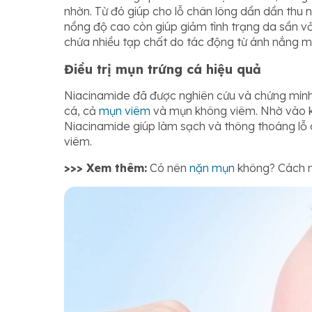
nhờn. Từ đó giúp cho lỗ chân lông dần dần thu n
nồng độ cao còn giúp giảm tình trạng da sần v
chứa nhiều tạp chất do tác động từ ánh nắng mặ
Điều trị mụn trứng cá hiệu quả
Niacinamide đã được nghiên cứu và chứng minh
cá, cả
mụn viêm
và mụn không viêm. Nhờ vào k
Niacinamide giúp làm sạch và thông thoáng lỗ 
viêm.
>>> Xem thêm:
Có nên
nặn mụn
không? Cách n