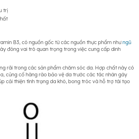
 trị
nhất
itamin B3, có nguồn gốc từ các nguồn thực phẩm như
ngũ
 này đóng vai trò quan trọng trong việc cung cấp dinh
ng rãi trong các sản phẩm chăm sóc da. Hợp chất này có
a, củng cố hàng rào bảo vệ da trước các tác nhân gây
p cải thiện tình trạng da khô, bong tróc và hỗ trợ tái tạo