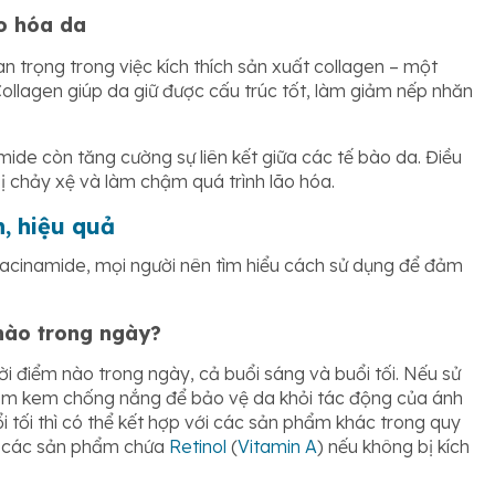
ão hóa da
n trọng trong việc kích thích sản xuất collagen – một
Collagen giúp da giữ được cấu trúc tốt, làm giảm nếp nhăn
mide còn tăng cường sự liên kết giữa các tế bào da. Điều
bị chảy xệ và làm chậm quá trình lão hóa.
, hiệu quả
acinamide, mọi người nên tìm hiểu cách sử dụng để đảm
nào trong ngày?
i điểm nào trong ngày, cả buổi sáng và buổi tối. Nếu sử
hêm kem chống nắng để bảo vệ da khỏi tác động của ánh
i tối thì có thể kết hợp với các sản phẩm khác trong quy
c các sản phẩm chứa
Retinol
(
Vitamin A
) nếu không bị kích