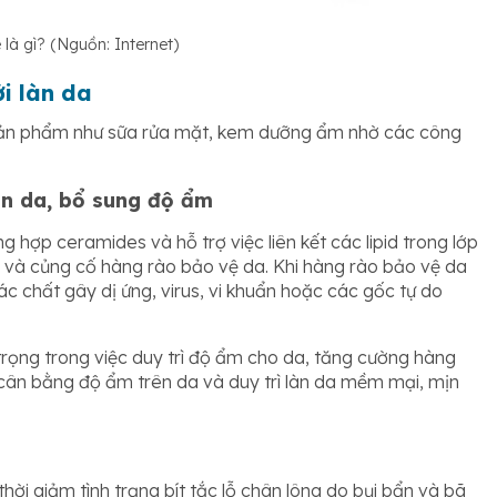
là gì? (Nguồn: Internet)
i làn da
 sản phẩm như sữa rửa mặt, kem dưỡng ẩm nhờ các công
àn da, bổ sung độ ẩm
 hợp ceramides và hỗ trợ việc liên kết các lipid trong lớp
bì và củng cố hàng rào bảo vệ da. Khi hàng rào bảo vệ da
ác chất gây dị ứng, virus, vi khuẩn hoặc các gốc tự do
trọng trong việc duy trì độ ẩm cho da, tăng cường hàng
cân bằng độ ẩm trên da và duy trì làn da mềm mại, mịn
hời giảm tình trạng bít tắc lỗ chân lông do bụi bẩn và bã