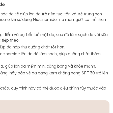
de
óc da sẽ giúp làn da trở nên tươi tắn và trẻ trung hơn.
kincare khi sử dụng Niacinamide mà mọi người có thể tham
ang điểm và bụi bẩn bề mặt da, sau đó làm sạch da với sữa
tiếp theo.
iúp da hấp thụ dưỡng chất tốt hơn.
acinamide lên da đã làm sạch, giúp dưỡng chất thẩm
a, giúp làn da mềm mịn, căng bóng và khỏe mạnh.
sáng, hãy bảo vệ da bằng kem chống nắng SPF 30 trở lên
hảo, quy trình này có thể được điều chỉnh tùy thuộc vào