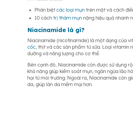
Phân biệt
các loại mụn
trên mặt và cách điều
10 cách
trị thâm mụn
nặng hiệu quả nhanh 
Niacinamide là gì?
Niacinamide (nicotinamide) là một dạng của v
cốc
, thịt và các sản phẩm từ sữa. Loại vitamin
dưỡng và năng lượng cho cơ thể.
Bên cạnh đó, Niacinamide còn được sử dụng rộ
khả năng giúp kiểm soát mụn, ngăn ngừa lão hó
hại từ môi trường. Ngoài ra, Niacinamide còn giú
da, giúp làn da mềm mại hơn.