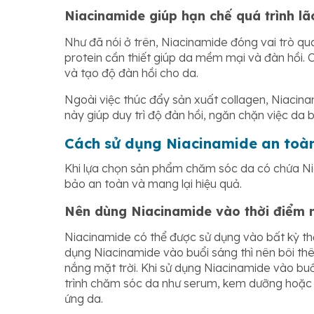
Niacinamide giúp hạn chế quá trình l
Như đã nói ở trên, Niacinamide đóng vai trò qua
protein cần thiết giúp da mềm mại và đàn hồi. 
và tạo độ đàn hồi cho da.
Ngoài việc thúc đẩy sản xuất collagen, Niacina
này giúp duy trì độ đàn hồi, ngăn chặn việc da 
Cách sử dụng Niacinamide an toàn
Khi lựa chọn sản phẩm chăm sóc da có chứa Ni
bảo an toàn và mang lại hiệu quả.
Nên dùng Niacinamide vào thời điểm 
Niacinamide có thể được sử dụng vào bất kỳ thờ
dụng Niacinamide vào buổi sáng thì nên bôi t
nắng mặt trời. Khi sử dụng Niacinamide vào buổ
trình chăm sóc da như serum, kem dưỡng hoặ
ứng da.