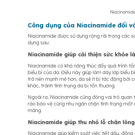
Niacinamide 
Công dụng của Niacinamide đối vớ
Niacinamide được sử dụng rộng rãi trong các
dụng sau:
Niacinamide giúp cải thiện sức khỏe l
Niacinamide có khả năng thúc đẩy quá trình tổng
biểu bì của da. Điều này giúp làm dày lớp biểu 
trở nên mạnh mẽ hơn, da sẽ ít bị tác động bởi c
khác, tránh tình trạng da bị tổn thương.
Ngoài ra, Niacinamide cũng đóng vai trò quan 
rào bảo vệ cũng như ngăn chặn tình trạng mất 
màng.
Niacinamide giúp thu nhỏ lỗ chân lông
Niacinamide giúp kiểm soát việc tiết dầu, đồng t