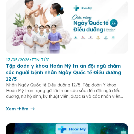
13/05/2026
•
TIN TỨC
Tập đoàn y khoa Hoàn Mỹ tri ân đội ngũ chăm
sóc người bệnh nhân Ngày Quốc tế Điều dưỡng
12/5
Nhân Ngày Quốc tế Điều dưỡng 12/5, Tập đoàn Y khoa
Hoàn Mỹ trân trọng gửi lời tri ân sâu sắc đến đội ngũ điều
dưỡng, nữ hộ sinh, kỹ thuật viên, dược sĩ và các nhân viên
chăm sóc người bệnh trên toàn hệ thống – những người luôn
âm thầm đồng hành trên […]
Xem thêm