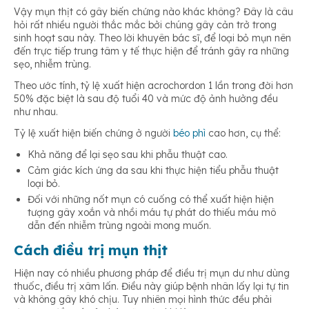
Vậy mụn thịt có gây biến chứng nào khác không? Đây là câu
hỏi rất nhiều người thắc mắc bởi chúng gây cản trở trong
sinh hoạt sau này. Theo lời khuyên bác sĩ, để loại bỏ mụn nên
đến trực tiếp trung tâm y tế thực hiện để tránh gây ra những
sẹo, nhiễm trùng.
Theo ước tính, tỷ lệ xuất hiện acrochordon 1 lần trong đời hơn
50% đặc biệt là sau độ tuổi 40 và mức độ ảnh hưởng đều
như nhau.
Tỷ lệ xuất hiện biến chứng ở người
béo phì
cao hơn, cụ thể:
Khả năng để lại sẹo sau khi phẫu thuật cao.
Cảm giác kích ứng da sau khi thực hiện tiểu phẫu thuật
loại bỏ.
Đối với những nốt mụn có cuống có thể xuất hiện hiện
tượng gây xoắn và nhồi máu tự phát do thiếu máu mô
dẫn đến nhiễm trùng ngoài mong muốn.
Cách điều trị mụn thịt
Hiện nay có nhiều phương pháp để điều trị mụn dư như dùng
thuốc, điều trị xâm lấn. Điều này giúp bệnh nhân lấy lại tự tin
và không gây khó chịu. Tuy nhiên mọi hình thức đều phải