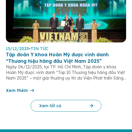
15/12/2025
•
TIN TỨC
Tập đoàn Y khoa Hoàn Mỹ được vinh danh
“Thương hiệu hàng đầu Việt Nam 2025”
Ngày 06/12/2025, tại TP. Hồ Chí Minh, Tập đoàn y khoa
Hoàn Mỹ được vinh danh “Top 10 Thương hiệu hàng đầu Việt
Nam 2025” – một giải thưởng uy tín do Viện Phát triển Sáng
chế và Đổi mới Công nghệ phối hợp với Trung tâm Nghiên
cứu Phát triển Doanh nghiệp Châu Á […]
Xem thêm
Xem tất cả