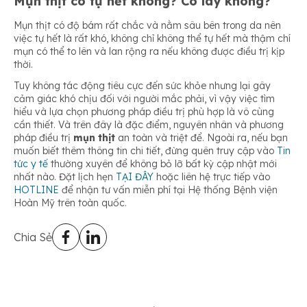
Mụn thịt có tự hết không? Có lây không?
Mụn thịt có độ bám rất chắc và nằm sâu bên trong da nên
việc tự hết là rất khó, không chỉ không thể tự hết mà thậm chí
mụn có thể to lên và lan rộng ra nếu không được điều trị kịp
thời.
Tuy không tác động tiêu cực đến sức khỏe nhưng lại gây
cảm giác khó chịu đối với người mắc phải, vì vậy việc tìm
hiểu và lựa chọn phương pháp điều trị phù hợp là vô cùng
cần thiết. Và trên đây là đặc điểm, nguyên nhân và phương
pháp điều trị
mụn thịt
an toàn và triệt để. Ngoài ra, nếu bạn
muốn biết thêm thông tin chi tiết, đừng quên truy cập vào
Tin
tức y tế
thường xuyên để không bỏ lỡ bất kỳ cập nhật mới
nhất nào. Đặt lịch hẹn
TẠI ĐÂY
hoặc liên hệ trực tiếp vào
HOTLINE
để nhận tư vấn miễn phí tại Hệ thống Bệnh viện
Hoàn Mỹ trên toàn quốc.
Chia Sẻ