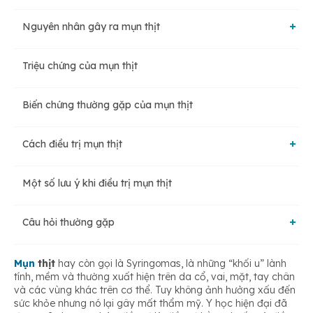
Nguyên nhân gây ra mụn thịt
Triệu chứng của mụn thịt
Nguyên nhân trực tiếp
Biến chứng thường gặp của mụn thịt
Nguyên nhân gián tiếp
Cách điều trị mụn thịt
Một số lưu ý khi điều trị mụn thịt
Trị mụn thịt thừa bằng thuốc
Câu hỏi thường gặp
Điều trị xâm lấn
Tại sao bị nổi mụn thịt ở cổ?
Mụn
thịt
hay còn gọi là Syringomas, là những “khối u” lành
tính, mềm và thường xuất hiện trên da cổ, vai, mặt, tay chân
và các vùng khác trên cơ thể. Tuy không ảnh hưởng xấu đến
sức khỏe nhưng nó lại gây mất thẩm mỹ. Y học hiện đại đã
Mụn thịt có tự hết không? Có lây không?