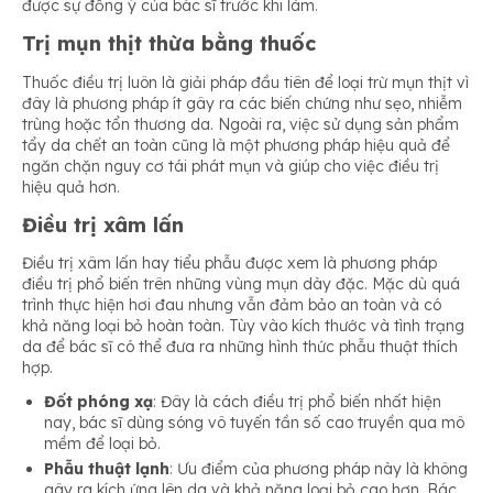
được sự đồng ý của bác sĩ trước khi làm.
Trị mụn thịt thừa bằng thuốc
Thuốc điều trị luôn là giải pháp đầu tiên để loại trừ mụn thịt vì
đây là phương pháp ít gây ra các biến chứng như sẹo, nhiễm
trùng hoặc tổn thương da. Ngoài ra, việc sử dụng sản phẩm
tẩy da chết an toàn cũng là một phương pháp hiệu quả để
ngăn chặn nguy cơ tái phát mụn và giúp cho việc điều trị
hiệu quả hơn.
Điều trị xâm lấn
Điều trị xâm lấn hay tiểu phẫu được xem là phương pháp
điều trị phổ biến trên những vùng mụn dày đặc. Mặc dù quá
trình thực hiện hơi đau nhưng vẫn đảm bảo an toàn và có
khả năng loại bỏ hoàn toàn. Tùy vào kích thước và tình trạng
da để bác sĩ có thể đưa ra những hình thức phẫu thuật thích
hợp.
Đốt phóng xạ
: Đây là cách điều trị phổ biến nhất hiện
nay, bác sĩ dùng sóng vô tuyến tần số cao truyền qua mô
mềm để loại bỏ.
Phẫu thuật lạnh
: Ưu điểm của phương pháp này là không
gây ra kích ứng lên da và khả năng loại bỏ cao hơn. Bác