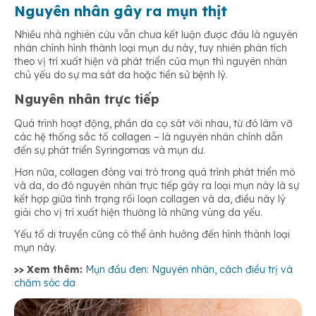
Nguyên nhân gây ra mụn thịt
Nhiều nhà nghiên cứu vẫn chưa kết luận được đâu là nguyên
nhân chính hình thành loại mụn dư này, tuy nhiên phân tích
theo vị trí xuất hiện và phát triển của mụn thì nguyên nhân
chủ yếu do sự ma sát da hoặc tiền sử bệnh lý.
Nguyên nhân trực tiếp
Quá trình hoạt động, phần da cọ sát với nhau, từ đó làm vỡ
các hệ thống sắc tố collagen – là nguyên nhân chính dẫn
đến sự phát triển Syringomas và mụn dư.
Hơn nữa, collagen đóng vai trò trong quá trình phát triển mô
và da, do đó nguyên nhân trực tiếp gây ra loại mụn này là sự
kết hợp giữa tình trạng rối loạn collagen và da, điều này lý
giải cho vị trí xuất hiện thường là những vùng da yếu.
Yếu tố di truyền cũng có thể ảnh hưởng đến hình thành loại
mụn này.
>> Xem thêm:
Mụn đầu đen: Nguyên nhân, cách điều trị và
chăm sóc da