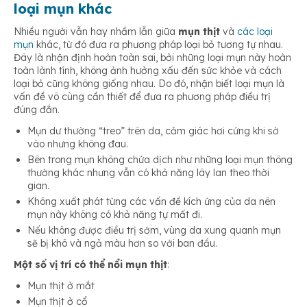
loại mụn khác
Nhiều người vẫn hay nhầm lẫn giữa
mụn thịt
và
các loại
mụn
khác, từ đó đưa ra phương pháp loại bỏ tương tự nhau.
Đây là nhận định hoàn toàn sai, bởi những loại mụn này hoàn
toàn lành tính, không ảnh hưởng xấu đến sức khỏe và cách
loại bỏ cũng không giống nhau. Do đó, nhận biết loại mụn là
vấn đề vô cùng cần thiết để đưa ra phương pháp điều trị
đúng đắn.
Mụn dư thường “treo” trên da, cảm giác hơi cứng khi sờ
vào nhưng không đau.
Bên trong mụn không chứa dịch như những loại mụn thông
thường khác nhưng vẫn có khả năng lây lan theo thời
gian.
Không xuất phát từng các vấn đề kích ứng của da nên
mụn này không có khả năng tự mất đi.
Nếu không được điều trị sớm, vùng da xung quanh mụn
sẽ bị khô và ngả màu hơn so với ban đầu.
Một số vị trí có thể nổi mụn thịt
:
Mụn thịt ở mắt
Mụn thịt ở cổ