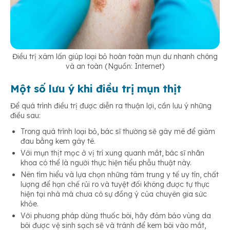
Điều trị xâm lấn giúp loại bỏ hoàn toàn mụn dư nhanh chóng
và an toàn (Nguồn: Internet)
Một số lưu ý khi điều trị mụn thịt
Để quá trình điều trị được diễn ra thuận lợi, cần lưu ý những
điều sau:
Trong quá trình loại bỏ, bác sĩ thường sẽ gây mê để giảm
đau bằng kem gây tê.
Với mụn thịt mọc ở vị trí xung quanh mắt, bác sĩ nhãn
khoa có thể là người thực hiện tiểu phẫu thuật này.
Nên tìm hiểu và lựa chọn những tâm trung y tế uy tín, chất
lượng để hạn chế rủi ro và tuyệt đối không được tự thực
hiện tại nhà mà chưa có sự đồng ý của chuyên gia sức
khỏe.
Với phương pháp dùng thuốc bôi, hãy đảm bảo vùng da
bôi được vệ sinh sạch sẽ và tránh để kem bôi vào mắt,