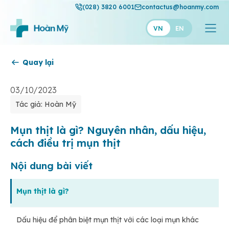
(028) 3820 6001
contactus@hoanmy.com
VN
EN
Quay lại
Hoàn Mỹ
Hoàn Mỹ Gold
03/10/2023
Tác giả: Hoàn Mỹ
Hạnh Phúc
Thuận Mỹ
Mụn thịt là gì? Nguyên nhân, dấu hiệu,
cách điều trị mụn thịt
Nội dung bài viết
Mụn thịt là gì?
Dấu hiệu để phân biệt mụn thịt với các loại mụn khác