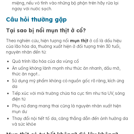
miệng, nếu vô tình vào những bộ phận trên hãy rửa lại
ngay với nước sạch.
Câu hỏi thường gặp
Tại sao bị nổi mụn thịt ở cổ?
Theo nghiên cứu, hiện tượng nổi
mụn thịt
ở cổ là dấu hiệu
của lão hóa da, thường xuất hiện ở đối tượng trên 30 tuổi,
nguyên nhân đến từ:
Quá trình lão hóa của da vùng cổ
Ăn uống không lành mạnh như thức ăn nhanh, dầu mỡ,
thức ăn ngọt…
Sử dụng mỹ phẩm không có nguồn gốc rõ ràng, kích ứng
da
Tiếp xúc với môi trường chứa tia cực tím như tia UV, sóng
điện từ
Phụ nữ đang mang thai cũng là nguyên nhân xuất hiện
mụn dư
Thay đổi nội tiết tố da, căng thẳng dẫn đến ảnh hưởng da
và sức khỏe