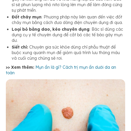
sĩ sẽ phun lượng nhỏ nitơ lỏng lên mụn để làm đông cứng
sự phát triển.
Đốt cháy mụn
: Phương pháp này liên quan đến việc đốt
cháy mụn bằng cách đưa dòng điện chuyên dụng đi qua.
Loại bỏ bằng dao, kéo chuyên dụng
: Bác sĩ dùng các
dụng cụ y tế chuyên dụng để cắt bỏ các tế bào gây mụn
dư.
Siết chỉ:
Chuyên gia sức khỏe dùng chỉ phẫu thuật để
buộc xung quanh mụn để giảm quá trình lưu thông máu
và cuối cùng chúng sẽ rơi.
>> Xem thêm:
Mụn ẩn là gì? Cách trị mụn ẩn dưới da an
toàn