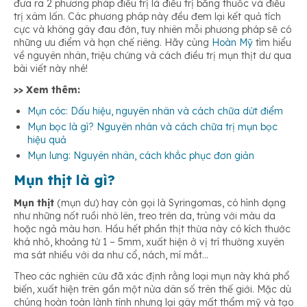
đưa ra 2 phương pháp điều trị là điều trị bằng thuốc và điều
trị xâm lấn. Các phương pháp này đều đem lại kết quả tích
cực và không gây đau đớn, tuy nhiên mỗi phương pháp sẽ có
những ưu điểm và hạn chế riêng. Hãy cùng
Hoàn Mỹ
tìm hiểu
về nguyên nhân, triệu chứng và cách điều trị mụn thịt dư qua
bài viết này nhé!
>> Xem thêm:
Mụn cóc: Dấu hiệu, nguyên nhân và cách chữa dứt điểm
Mụn bọc là gì? Nguyên nhân và cách chữa trị mụn bọc
hiệu quả
Mụn lưng: Nguyên nhân, cách khắc phục đơn giản
Mụn thịt là gì?
Mụn thịt
(mụn dư) hay còn gọi là Syringomas, có hình dạng
như những nốt ruồi nhô lên, treo trên da, trùng với màu da
hoặc ngả màu hơn. Hầu hết phần thịt thừa này có kích thước
khá nhỏ, khoảng từ 1 – 5mm, xuất hiện ở vị trí thường xuyên
ma sát nhiều với da như cổ, nách, mí mắt…
Theo các nghiên cứu đã xác định rằng loại mụn này khá phổ
biến, xuất hiện trên gần một nửa dân số trên thế giới. Mặc dù
chúng hoàn toàn lành tính nhưng lại gây mất thẩm mỹ và tạo