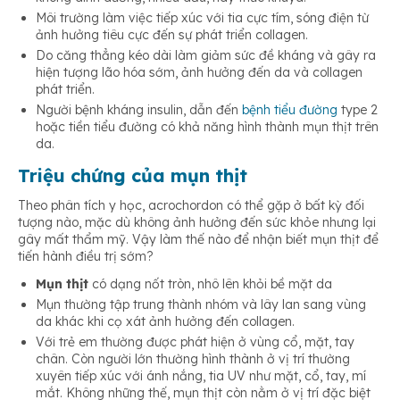
Môi trường làm việc tiếp xúc với tia cực tím, sóng điện từ
ảnh hưởng tiêu cực đến sự phát triển collagen.
Do căng thẳng kéo dài làm giảm sức đề kháng và gây ra
hiện tượng lão hóa sớm, ảnh hưởng đến da và collagen
phát triển.
Người bệnh kháng insulin, dẫn đến
bệnh tiểu đường
type 2
hoặc tiền tiểu đường có khả năng hình thành mụn thịt trên
da.
Triệu chứng của mụn thịt
Theo phân tích y học, acrochordon có thể gặp ở bất kỳ đối
tượng nào, mặc dù không ảnh hưởng đến sức khỏe nhưng lại
gây mất thẩm mỹ. Vậy làm thế nào để nhận biết mụn thịt để
tiến hành điều trị sớm?
Mụn thịt
có dạng nốt tròn, nhô lên khỏi bề mặt da
Mụn thường tập trung thành nhóm và lây lan sang vùng
da khác khi cọ xát ảnh hưởng đến collagen.
Với trẻ em thường được phát hiện ở vùng cổ, mặt, tay
chân. Còn người lớn thường hình thành ở vị trí thường
xuyên tiếp xúc với ánh nắng, tia UV như mặt, cổ, tay, mí
mắt. Không những thế, mụn thịt còn nằm ở vị trí đặc biệt