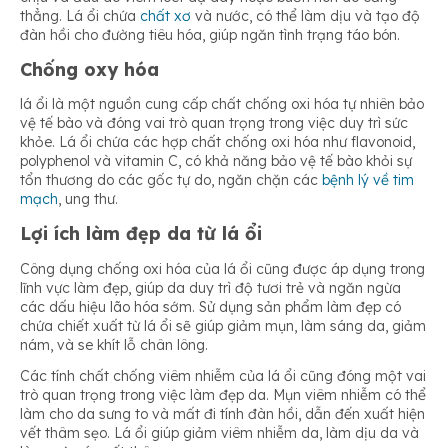
thẳng. Lá ổi chứa
chất xơ
và nước, có thể làm dịu và tạo độ
đàn hồi cho đường tiêu hóa, giúp ngăn tình trạng táo bón.
Chống oxy hóa
lá ổi là một nguồn cung cấp chất chống oxi hóa tự nhiên bảo
vệ tế bào và đóng vai trò quan trọng trong việc duy trì sức
khỏe. Lá ổi chứa các hợp chất chống oxi hóa như flavonoid,
polyphenol và vitamin C, có khả năng bảo vệ tế bào khỏi sự
tổn thương do các gốc tự do, ngăn chặn các
bệnh lý về tim
mạch
, ung thư.
Lợi ích làm đẹp da từ lá ổi
Công dụng chống oxi hóa của lá ổi cũng được áp dụng trong
lĩnh vực làm đẹp, giúp da duy trì độ tươi trẻ và ngăn ngừa
các dấu hiệu lão hóa sớm. Sử dụng sản phẩm làm đẹp có
chứa chiết xuất từ lá ổi sẽ giúp giảm mụn, làm sáng da, giảm
nám, và se khít lỗ chân lông.
Các tính chất chống viêm nhiễm của lá ổi cũng đóng một vai
trò quan trọng trong việc làm đẹp da. Mụn viêm nhiễm có thể
làm cho da sưng to và mất đi tính đàn hồi, dẫn đến xuất hiện
vết thâm sẹo. Lá ổi giúp giảm viêm nhiễm da, làm dịu da và