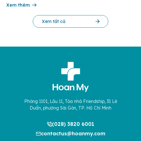
cứu Phát triển Doanh nghiệp Châu Á […]
Xem thêm
Xem tất cả
Phòng 1101, Lầu 11, Tòa nhà Friendship, 31 Lê
Duẩn, phường Sài Gòn, TP. Hồ Chí Minh
(028) 3820 6001
contactus@hoanmy.com