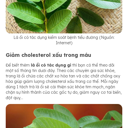
Lá ổi có tác dụng kiểm soát bệnh tiểu đường (Nguồn:
Internet)
Giảm cholesterol xấu trong máu
Để biết thêm
lá ổi có tác dụng gì
thì bạn có thể theo dõi
một số thông tin dưới đây. Theo các chuyên gia sức khỏe,
trong lá ổi chứa các chất xơ hòa tan và các chất chống oxy
hóa giúp giảm lượng cholesterol xấu trong cơ thể. Mỗi ngày
dùng 1 tách trà lá ổi sẽ cải thiện sức khỏe tim mạch, ngăn
chặn sự hình thành của các gốc tự do, giảm nguy cơ tai biến,
đột quỵ…