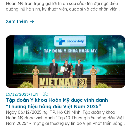
Hoàn Mỹ trân trọng gửi lời tri ân sâu sắc đến đội ngũ điều
dưỡng, nữ hộ sinh, kỹ thuật viên, dược sĩ và các nhân viên
chăm sóc người bệnh trên toàn hệ thống – những người luôn
âm thầm đồng hành trên […]
Xem thêm
15/12/2025
•
TIN TỨC
Tập đoàn Y khoa Hoàn Mỹ được vinh danh
“Thương hiệu hàng đầu Việt Nam 2025”
Ngày 06/12/2025, tại TP. Hồ Chí Minh, Tập đoàn y khoa
Hoàn Mỹ được vinh danh “Top 10 Thương hiệu hàng đầu Việt
Nam 2025” – một giải thưởng uy tín do Viện Phát triển Sáng
chế và Đổi mới Công nghệ phối hợp với Trung tâm Nghiên