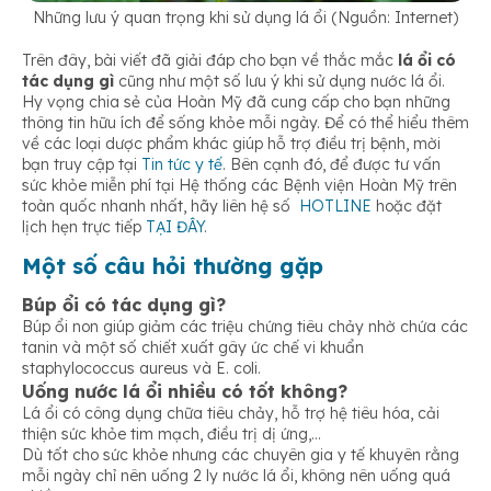
Những lưu ý quan trọng khi sử dụng lá ổi (Nguồn: Internet)
Trên đây, bài viết đã giải đáp cho bạn về thắc mắc
lá ổi có
tác dụng gì
cũng như một số lưu ý khi sử dụng nước lá ổi.
Hy vọng chia sẻ của Hoàn Mỹ đã cung cấp cho bạn những
thông tin hữu ích để sống khỏe mỗi ngày. Để có thể hiểu thêm
về các loại dược phẩm khác giúp hỗ trợ điều trị bệnh, mời
bạn truy cập tại
Tin tức y tế
. Bên cạnh đó, để được tư vấn
sức khỏe miễn phí tại Hệ thống các Bệnh viện Hoàn Mỹ trên
toàn quốc nhanh nhất, hãy liên hệ số
HOTLINE
hoặc đặt
lịch hẹn trực tiếp
TẠI ĐÂY
.
Một số câu hỏi thường gặp
Búp ổi có tác dụng gì?
Búp ổi non giúp giảm các triệu chứng tiêu chảy nhờ chứa các
tanin và một số chiết xuất gây ức chế vi khuẩn
staphylococcus aureus và E. coli.
Uống nước lá ổi nhiều có tốt không?
Lá ổi có công dụng chữa tiêu chảy, hỗ trợ hệ tiêu hóa, cải
thiện sức khỏe tim mạch, điều trị dị ứng,…
Dù tốt cho sức khỏe nhưng các chuyên gia y tế khuyên rằng
mỗi ngày chỉ nên uống 2 ly nước lá ổi, không nên uống quá