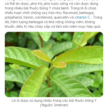
Chống oxy hóa
có thể ăn được, pha trà, pha nước uống và còn được dùng
trong nhiều bài thuốc Đông Y chữa bệnh. Trong lá ổi chứa
nhiều hoạt chất chống oxy hóa như: flavonoid, berbagai,
polyphenol, tannin, carotenoid, quercetin và
vitamin C
… Trong
Lợi ích làm đẹp da từ lá ổi
đó, hàm lượng berbagai có khả năng chống viêm, kháng
khuẩn, điều trị tiêu chảy cấp và làm săn niêm mạc hiệu quả.
Lá ổi được sử dụng nhiều trong các bài thuốc Đông Y
(Nguồn: Internet)