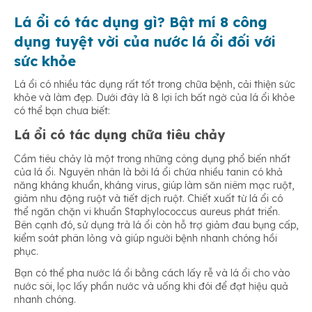
Lá ổi có tác dụng gì? Bật mí 8 công
dụng tuyệt vời của nước lá ổi đối với
sức khỏe
Lá ổi có nhiều tác dụng rất tốt trong chữa bệnh, cải thiện sức
khỏe và làm đẹp. Dưới đây là 8 lợi ích bất ngờ của lá ổi khỏe
có thể bạn chưa biết:
Lá ổi có tác dụng chữa tiêu chảy
Cầm tiêu chảy là một trong những công dụng phổ biến nhất
của lá ổi. Nguyên nhân là bởi lá ổi chứa nhiều tanin có khả
năng kháng khuẩn, kháng virus, giúp làm săn niêm mạc ruột,
giảm nhu động ruột và tiết dịch ruột. Chiết xuất từ lá ổi có
thể ngăn chặn vi khuẩn Staphylococcus aureus phát triển.
Bên cạnh đó, sử dụng trà lá ổi còn hỗ trợ giảm đau bụng cấp,
kiểm soát phân lỏng và giúp người bệnh nhanh chóng hồi
phục.
Bạn có thể pha nước lá ổi bằng cách lấy rễ và lá ổi cho vào
nước sôi, lọc lấy phần nước và uống khi đói để đạt hiệu quả
nhanh chóng.