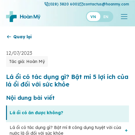
(028) 3820 6001
contactus@hoanmy.com
VN
EN
Quay lại
Hoàn Mỹ
Hoàn Mỹ Gold
12/07/2023
Tác giả: Hoàn Mỹ
Hạnh Phúc
Thuận Mỹ
Lá ổi có tác dụng gì? Bật mí 5 lợi ích của
lá ổi đối với sức khỏe
Nội dung bài viết
Lá ổi có ăn được không?
Lá ổi có tác dụng gì? Bật mí 8 công dụng tuyệt vời của
nước lá ổi đối với sức khỏe