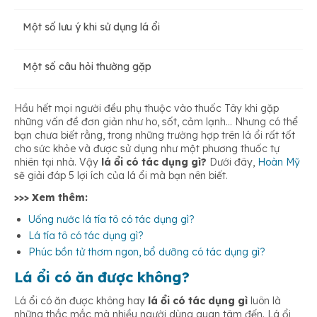
Một số lưu ý khi sử dụng lá ổi
Lá ổi có tác dụng chữa tiêu chảy
Một số câu hỏi thường gặp
Lá ổi giúp kiểm soát bệnh tiểu đường
Hầu hết mọi người đều phụ thuộc vào thuốc Tây khi gặp
những vấn đề đơn giản như ho, sốt, cảm lạnh… Nhưng có thể
Giảm cholesterol xấu trong máu
bạn chưa biết rằng, trong những trường hợp trên lá ổi rất tốt
cho sức khỏe và được sử dụng như một phương thuốc tự
nhiên tại nhà. Vậy
lá ổi có tác dụng gì?
Dưới đây,
Hoàn Mỹ
sẽ giải đáp 5 lợi ích của lá ổi mà bạn nên biết.
Có tác dụng hỗ trợ giảm cân hiệu quả
>>> Xem thêm:
Uống nước lá tía tô có tác dụng gì?
Điều trị dị ứng, tăng cường sức đề kháng
Lá tía tô có tác dụng gì?
Phúc bồn tử thơm ngon, bổ dưỡng có tác dụng gì?
Lá ổi có ăn được không?
Hỗ trợ hệ tiêu hóa
Lá ổi có ăn được không hay
lá ổi có tác dụng gì
luôn là
những thắc mắc mà nhiều người dùng quan tâm đến. Lá ổi