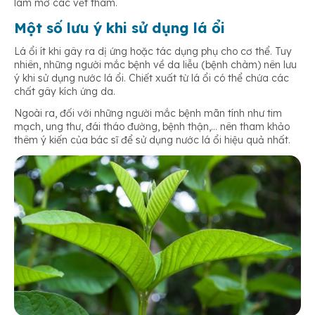
làm mờ các vết thâm.
Một số lưu ý khi sử dụng lá ổi
Lá ổi ít khi gây ra dị ứng hoặc tác dụng phụ cho cơ thể. Tuy
nhiên, những người mắc bệnh về da liễu (bệnh chàm) nên lưu
ý khi sử dụng nước lá ổi. Chiết xuất từ lá ổi có thể chứa các
chất gây kích ứng da.
Ngoài ra, đối với những người mắc bệnh mãn tính như tim
mạch, ung thư, đái tháo đường, bệnh thận,… nên tham khảo
thêm ý kiến của bác sĩ để sử dụng nước lá ổi hiệu quả nhất.