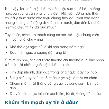
Như vậy, khi phát hiện bất kỳ dấu hiệu sức khoẻ bất thường
nào, bạn cũng cần phải chú ý đến. Một số trường hợp thậm
chí đã ý thức được các triệu chứng hay dấu hiệu báo động
nhưng không chủ động đi khám tim mạch, dẫn đến khi phát
hiện và điều trị thì đã quá muộn.
Tuy nhiên, bệnh tim mạch cũng có một số triệu chứng điển
hình cần phải chú ý như:
Khó thở đột ngột dù là khi bạn đang nằm nghỉ.
Đau thắt ngực ở cường độ trung bình.
Ở mức độ nhẹ, cơn đau này thường chỉ thoáng qua, khó nhận
biết nên rất nhiều người bệnh bỏ qua nó.
Tim đập nhanh, dồn dập trong lòng ngực, gây hồi hộp.
Sưng phù hay phù tím ở chân, đặc biệt là mắt cá chân.
Chóng mặt, mất thăng bằng vào lúc sáng sớm, khi ngủ
dậy.
Da và niêm mạc trở nên xanh tím, tái đi, không đều màu.
Khám tim mạch uy tín ở đâu?