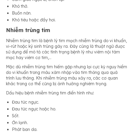
Khó thở.
Buồn nôn.
Khó tiêu hoặc đầy hơi.
Nhiễm trùng tim
Nhiễm trùng tim là bệnh lý tim mạch nhiễm trùng do vi khuẩn,
vi-rút hoặc ký sinh trùng gây ra. Đây cũng là thuật ngữ được
sử dụng để mô tả các tình trạng bệnh lý như viêm nội tâm
mạc hay viêm cơ tim,…
Mặc dù nhiễm trùng tim hiếm gặp nhưng lại cực kỳ nguy hiểm
do vi khuẩn trong máu xâm nhập vào tim thông qua quá
trình lưu thông. Khi nhiễm trùng máu xảy ra, các cơ quan
khác trong cơ thể cũng bị ảnh hưởng nghiêm trọng.
Dấu hiệu bệnh nhiễm trùng tim điển hình như:
Đau tức ngực.
Đau tức ngực hoặc ho.
Sốt.
Ớn lạnh.
Phát ban da.