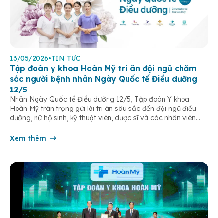
13/05/2026
•
TIN TỨC
Tập đoàn y khoa Hoàn Mỹ tri ân đội ngũ chăm
sóc người bệnh nhân Ngày Quốc tế Điều dưỡng
12/5
Nhân Ngày Quốc tế Điều dưỡng 12/5, Tập đoàn Y khoa
Hoàn Mỹ trân trọng gửi lời tri ân sâu sắc đến đội ngũ điều
dưỡng, nữ hộ sinh, kỹ thuật viên, dược sĩ và các nhân viên
chăm sóc người bệnh trên toàn hệ thống – những người luôn
âm thầm đồng hành trên […]
Xem thêm