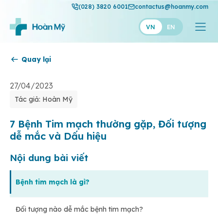
(028) 3820 6001
contactus@hoanmy.com
VN
EN
Quay lại
Hoàn Mỹ
Hoàn Mỹ Gold
27/04/2023
Tác giả: Hoàn Mỹ
Hạnh Phúc
Thuận Mỹ
7 Bệnh Tim mạch thường gặp, Đối tượng
dễ mắc và Dấu hiệu
Nội dung bài viết
Bệnh tim mạch là gì?
Đối tượng nào dễ mắc bệnh tim mạch?