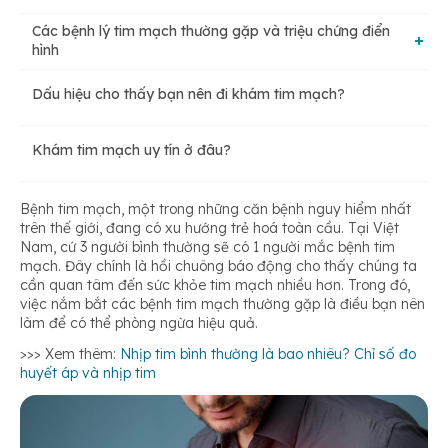
Các bệnh lý tim mạch thường gặp và triệu chứng điển
hình
Dấu hiệu cho thấy bạn nên đi khám tim mạch?
Rối loạn nhịp tim
Khám tim mạch uy tín ở đâu?
Xơ vữa động mạch
Bệnh tim mạch, một trong những căn bệnh nguy hiểm nhất
trên thế giới, đang có xu hướng trẻ hoá toàn cầu. Tại Việt
Bệnh cơ tim
Nam, cứ 3 người bình thường sẽ có 1 người mắc bệnh tim
mạch. Đây chính là hồi chuông báo động cho thấy chúng ta
cần quan tâm đến sức khỏe tim mạch nhiều hơn. Trong đó,
việc nắm bắt các bệnh tim mạch thường gặp là điều bạn nên
Dị tật tim bẩm sinh
làm để có thể phòng ngừa hiệu quả.
>>> Xem thêm:
Nhịp tim bình thường là bao nhiêu? Chỉ số đo
huyết áp và nhịp tim
Bệnh động mạch vành (CAD)
Nhiễm trùng tim