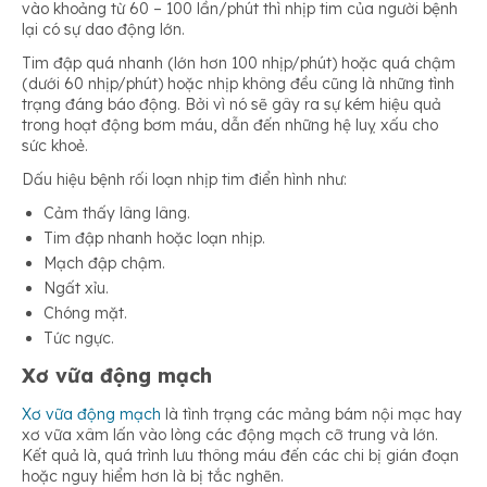
vào khoảng từ 60 – 100 lần/phút thì nhịp tim của người bệnh
lại có sự dao động lớn.
Tim đập quá nhanh (lớn hơn 100 nhịp/phút) hoặc quá chậm
(dưới 60 nhịp/phút) hoặc nhịp không đều cũng là những tình
trạng đáng báo động. Bởi vì nó sẽ gây ra sự kém hiệu quả
trong hoạt động bơm máu, dẫn đến những hệ luỵ xấu cho
sức khoẻ.
Dấu hiệu bệnh rối loạn nhịp tim điển hình như:
Cảm thấy lâng lâng.
Tim đập nhanh hoặc loạn nhịp.
Mạch đập chậm.
Ngất xỉu.
Chóng mặt.
Tức ngực.
Xơ vữa động mạch
Xơ vữa động mạch
là tình trạng các mảng bám nội mạc hay
xơ vữa xâm lấn vào lòng các động mạch cỡ trung và lớn.
Kết quả là, quá trình lưu thông máu đến các chi bị gián đoạn
hoặc nguy hiểm hơn là bị tắc nghẽn.