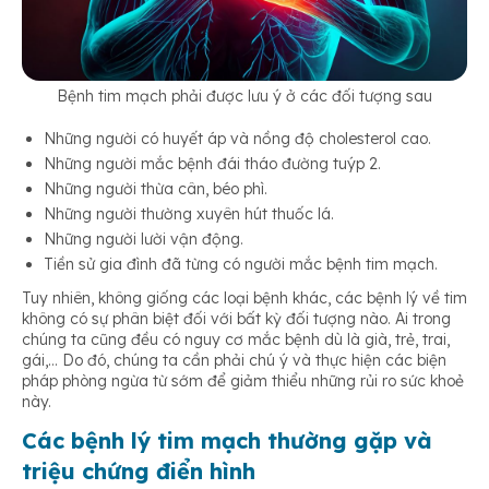
Bệnh tim mạch phải được lưu ý ở các đối tượng sau
Những người có huyết áp và nồng độ cholesterol cao.
Những người mắc bệnh đái tháo đường tuýp 2.
Những người thừa cân, béo phì.
Những người thường xuyên hút thuốc lá.
Những người lười vận động.
Tiền sử gia đình đã từng có người mắc bệnh tim mạch.
Tuy nhiên, không giống các loại bệnh khác, các bệnh lý về tim
không có sự phân biệt đối với bất kỳ đối tượng nào. Ai trong
chúng ta cũng đều có nguy cơ mắc bệnh dù là già, trẻ, trai,
gái,… Do đó, chúng ta cần phải chú ý và thực hiện các biện
pháp phòng ngừa từ sớm để giảm thiểu những rủi ro sức khoẻ
này.
Các bệnh lý tim mạch thường gặp và
triệu chứng điển hình