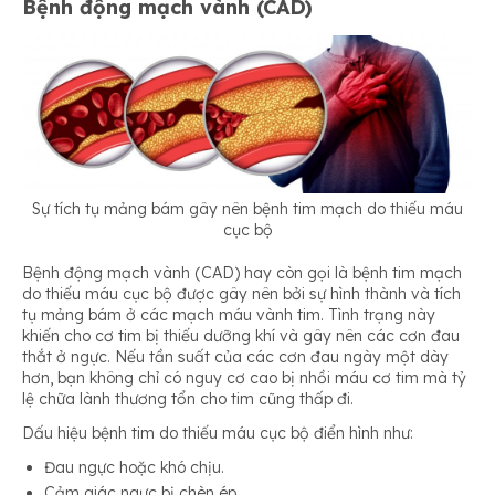
Bệnh động mạch vành (CAD)
Sự tích tụ mảng bám gây nên bệnh tim mạch do thiếu máu
cục bộ
Bệnh động mạch vành (CAD) hay còn gọi là bệnh tim mạch
do thiếu máu cục bộ được gây nên bởi sự hình thành và tích
tụ mảng bám ở các mạch máu vành tim. Tình trạng này
khiến cho cơ tim bị thiếu dưỡng khí và gây nên các cơn đau
thắt ở ngực. Nếu tần suất của các cơn đau ngày một dày
hơn, bạn không chỉ có nguy cơ cao bị nhồi máu cơ tim mà tỷ
lệ chữa lành thương tổn cho tim cũng thấp đi.
Dấu hiệu bệnh tim do thiếu máu cục bộ điển hình như:
Đau ngực hoặc khó chịu.
Cảm giác ngực bị chèn ép.