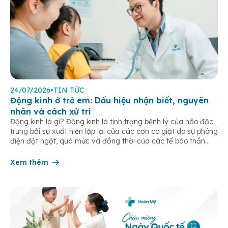
24/07/2026
•
TIN TỨC
Động kinh ở trẻ em: Dấu hiệu nhận biết, nguyên
nhân và cách xử trí
Động kinh là gì? Động kinh là tình trạng bệnh lý của não đặc
trưng bởi sự xuất hiện lặp lại của các cơn co giật do sự phóng
điện đột ngột, quá mức và đồng thời của các tế bào thần
kinh trong não. Những cơn này có thể gây ra rối loạn vận […]
Xem thêm