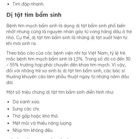
Tim đập nhanh.
Dị tật tim bẩm sinh
Bệnh tim mạch bẩm sinh là dạng dị tật bẩm sinh phổ biến
nhất nhưng cũng là nguyên nhân gây tử vong hàng đầu ở trẻ
nhỏ. Cụ thể, dị tật tim bẩm sinh là những dị tật xuất hiện từ
khi mới sinh ra.
Theo báo cáo của các bệnh viện nhi tại Việt Nam, tỷ lệ trẻ
mắc bệnh tim mạch bẩm sinh là 1,5%. Trong số đó có đến 30
– 55% trường hợp phải chuyển đến khoa tim mạch. Vì vậy,
đối với những trẻ sơ sinh bị dị tật tim bẩm sinh, các bác sĩ
thường khuyến cáo làm phẫu thuật ngay từ những năm đầu
đời.
Một số triệu chứng dị tật tim bẩm sinh điển hình như:
Da xanh xao.
Sưng các chi.
Thở gấp hoặc khó thở.
Mệt mỏi và thiếu năng lượng.
Nhịp tim không đều.