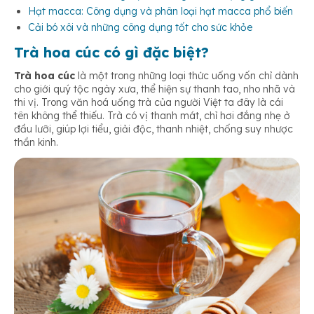
Giảm đau bụng kinh nguyệt
Hạt macca: Công dụng và phân loại hạt macca phổ biến
Cải bó xôi và những công dụng tốt cho sức khỏe
Trà hoa cúc có gì đặc biệt?
Uống trà hoa cúc giải cảm
Trà hoa cúc
là một trong những loại thức uống vốn chỉ dành
cho giới quý tộc ngày xưa, thể hiện sự thanh tao, nho nhã và
Hỗ trợ hệ tiêu hóa
thi vị. Trong văn hoá uống trà của người Việt ta đây là cái
tên không thể thiếu. Trà có vị thanh mát, chỉ hơi đắng nhẹ ở
đầu lưỡi, giúp lợi tiểu, giải độc, thanh nhiệt, chống suy nhược
thần kinh.
Giảm mẩn ngứa hiệu quả