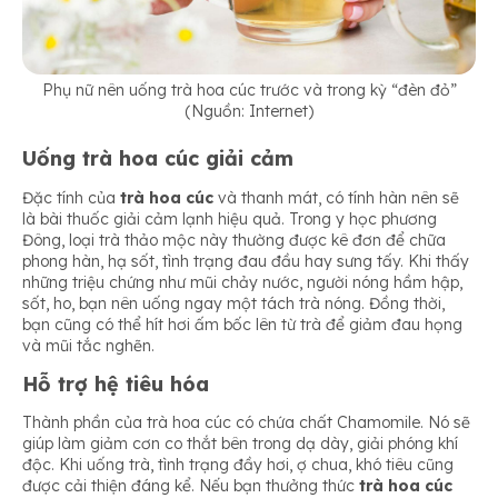
Phụ nữ nên uống trà hoa cúc trước và trong kỳ “đèn đỏ”
(Nguồn: Internet)
Uống trà hoa cúc giải cảm
Đặc tính của
trà hoa cúc
và thanh mát, có tính hàn nên sẽ
là bài thuốc giải cảm lạnh hiệu quả. Trong y học phương
Đông, loại trà thảo mộc này thường được kê đơn để chữa
phong hàn, hạ sốt, tình trạng đau đầu hay sưng tấy. Khi thấy
những triệu chứng như mũi chảy nước, người nóng hầm hập,
sốt, ho, bạn nên uống ngay một tách trà nóng. Đồng thời,
bạn cũng có thể hít hơi ấm bốc lên từ trà để giảm đau họng
và mũi tắc nghẽn.
Hỗ trợ hệ tiêu hóa
Thành phần của trà hoa cúc có chứa chất Chamomile. Nó sẽ
giúp làm giảm cơn co thắt bên trong dạ dày, giải phóng khí
độc. Khi uống trà, tình trạng đầy hơi, ợ chua, khó tiêu cũng
được cải thiện đáng kể. Nếu bạn thưởng thức
trà hoa cúc