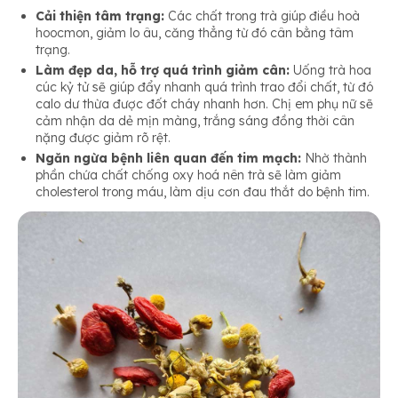
Cải thiện tâm trạng:
Các chất trong trà giúp điều hoà
hoocmon, giảm lo âu, căng thẳng từ đó cân bằng tâm
trạng.
Làm đẹp da, hỗ trợ quá trình giảm cân:
Uống trà hoa
cúc kỷ tử sẽ giúp đẩy nhanh quá trình trao đổi chất, từ đó
calo dư thừa được đốt cháy nhanh hơn. Chị em phụ nữ sẽ
cảm nhận da dẻ mịn màng, trắng sáng đồng thời cân
nặng được giảm rõ rệt.
Ngăn ngừa bệnh liên quan đến tim mạch:
Nhờ thành
phần chứa chất chống oxy hoá nên trà sẽ làm giảm
cholesterol trong máu, làm dịu cơn đau thắt do bệnh tim.