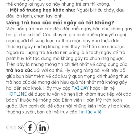
thể chống lại nguy cơ này nhưng trẻ em thì không.
–
Một số trường hợp khác như:
Người bị tiêu chảy, đau
đầu, ớn lạnh, chân tay lạnh…
Uống trà hoa cúc mỗi ngày có tốt không?
Việc uống trà hoa cúc đều đặn mỗi ngày hầu như không gây
hại gì cho cơ thể. Các chuyên gia dinh dưỡng khuyến nghị
mọi người bổ sung loại trà thảo mộc này vào thực đơn
thường ngày nhưng không nên thay thế hẳn cho nước lọc.
Ngoài ra, lượng trà tối đa nên uống là 3 tách/ngày để trà
phát huy tốt tác dụng mà không gây ra phản ứng ngược.
Trên đây là những thông tin chi tiết nhất về công dụng của
trà hoa cúc
đối với cơ thể. Hy vọng rằng bài viết này đã
giúp bạn biết thêm về các lưu ý quan trọng khi thưởng thức
trà hoa cúc để mang đến hiệu quả tốt nhất mà không gây
hại đến sức khoẻ. Hãy truy cập
TẠI ĐÂY
hoặc liên hệ
HOTLINE
để được tư vấn và hẹn lịch khám trực tiếp với các
bác sĩ thuộc hệ thống các Bệnh viện Hoàn Mỹ trên toàn
quốc. Bên cạnh đó, để cập nhật những kiến thức y học khác
thường xuyên, bạn có thể truy cập
Tin tức y tế
.
Chia Sẻ