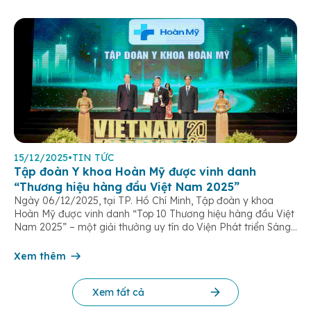
15/12/2025
•
TIN TỨC
Tập đoàn Y khoa Hoàn Mỹ được vinh danh
“Thương hiệu hàng đầu Việt Nam 2025”
Ngày 06/12/2025, tại TP. Hồ Chí Minh, Tập đoàn y khoa
Hoàn Mỹ được vinh danh “Top 10 Thương hiệu hàng đầu Việt
Nam 2025” – một giải thưởng uy tín do Viện Phát triển Sáng
chế và Đổi mới Công nghệ phối hợp với Trung tâm Nghiên
cứu Phát triển Doanh nghiệp Châu Á […]
Xem thêm
Xem tất cả