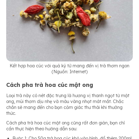
Kết hợp hoa cúc với quả kỷ tử mang đến vị trà thơm ngon
(Nguồn: Internet)
Cách pha trà hoa cúc mật ong
Loại trà này có nét đặc trưng là hương vị thanh ngọt từ mật
ong, mùi thơm dịu nhẹ và màu vàng nhạt mát mắt. Chắc
chắn sẽ mang đến cho bạn cảm giác thư thái khi thưởng
thức.
Cách pha trà hoa cúc mật ong cũng rất đơn giản, bạn chỉ
cần thực hiện theo hướng dẫn sau:
Bước 1: Cho 50g trà hoa cúc khô vào bình, đổ thêm 200ml