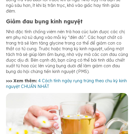
ngủ sâu hơn, ít khi bị trằn trọc, khó vào giấc hay tỉnh giữa
đêm.
Giảm đau bụng kinh nguyệt
Nhờ đặc tính chống viêm nên trà hoa cúc luôn được các chị
em phụ nữ sử dụng vào mỗi kỳ “đèn đỏ”. Các hoạt chất có
trong trà sẽ làm tăng glycine trong cơ thể để giảm cơn co
thắt cơ tử cung. Trước hoặc trong kỳ kinh nguyệt, uống một
tách trà sẽ giúp làm ấm bụng, nhờ vậy mà các cơn đau cũng
được dịu đi. Bên cạnh đó, bạn cũng có thể bôi tinh dầu chiết
xuất từ hoa cúc lên vùng bụng dưới để làm giảm cơn đau
bụng do hội chứng tiền kinh nguyệt (PMS).
>>> Xem thêm:
4 Cách tính ngày rụng trứng theo chu kỳ kinh
nguyệt CHUẨN NHẤT