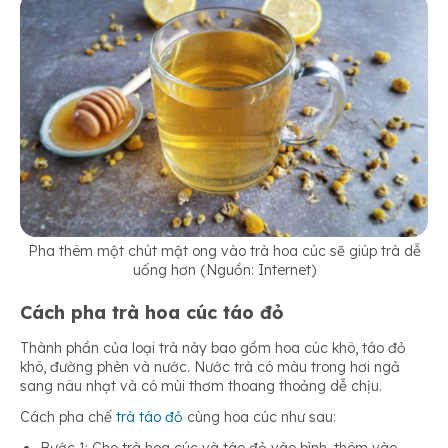
Pha thêm một chút mật ong vào trà hoa cúc sẽ giúp trà dễ
uống hơn (Nguồn: Internet)
Cách pha trà hoa cúc táo đỏ
Thành phần của loại trà này bao gồm hoa cúc khô, táo đỏ
khô, đường phèn và nước. Nước trà có màu trong hơi ngả
sang nâu nhạt và có mùi thơm thoang thoảng dễ chịu.
Cách pha chế
trà táo đỏ
cùng hoa cúc như sau:
Bước 1: Cho trà hoa cúc và táo đỏ vào bình, thêm vào