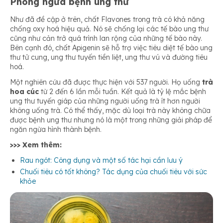
Phòng ngừa bệnh ung thư
Như đã đề cập ở trên, chất Flavones trong trà có khả năng
chống oxy hoá hiệu quả. Nó sẽ chống lại các tế bào ung thư
cũng như cản trở quá trình lan rộng của những tế bào này.
Bên cạnh đó, chất Apigenin sẽ hỗ trợ việc tiêu diệt tế bào ung
thư tử cung, ung thư tuyến tiền liệt, ung thư vú và đường tiêu
hoá.
Một nghiên cứu đã được thực hiện với 537 người. Họ uống
trà
hoa cúc
từ 2 đến 6 lần mỗi tuần. Kết quả là tỷ lệ mắc bệnh
ung thư tuyến giáp của những người uống trà ít hơn người
không uống trà. Có thể thấy, mặc dù loại trà này không chữa
được bệnh ung thư nhưng nó là một trong những giải pháp để
ngăn ngừa hình thành bệnh.
>>> Xem thêm:
Rau ngót: Công dụng và một số tác hại cần lưu ý
Chuối tiêu có tốt không? Tác dụng của chuối tiêu với sức
khỏe