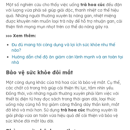
Một số nghiên cứu cho thấy việc uống
trà hoa cúc
đều đặn
với lượng vừa phải sẽ giúp giải độc, thanh nhiệt cơ thể hiệu
quả. Những người thường xuyên bị nóng gan, nhiệt miệng
được khuyên nên muốn loại trà này để hỗ trợ nhuận gan, cải
thiện tình mạng mụn nhọt trên cơ thể do nóng gây ra.
>>> Xem thêm:
Đu đủ mang tới công dụng và lợi ích sức khỏe như thế
nào?
Hướng dẫn chế độ ăn giảm cân lành mạnh và an toàn tại
nhà
Bảo vệ sức khỏe đôi mắt
Một công dụng khác của trà hoa cúc là bảo vệ mắt. Cụ thể,
các chất có trong trà giúp cải thiện thị lực, tầm nhìn yếu.
Đồng thời, với những người thường xuyên phải làm việc với
thiết bị điện tử hay đọc sách trong thời gian dài, loại thức
uống này cũng hỗ trợ giảm căng thẳng dây thần kinh, mắt
đỡ khô và mỏi hơn. Sử dụng
trà hoa cúc
thường xuyên là
giải pháp vừa an toàn vừa hiệu quả để cải thiện và bảo vệ
sức khỏe đôi mắt lâu dài.