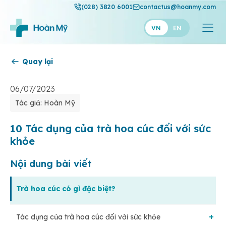
(028) 3820 6001
contactus@hoanmy.com
VN
EN
Quay lại
Hoàn Mỹ
Hoàn Mỹ Gold
06/07/2023
Tác giả: Hoàn Mỹ
Hạnh Phúc
Thuận Mỹ
10 Tác dụng của trà hoa cúc đối với sức
khỏe
Nội dung bài viết
Trà hoa cúc có gì đặc biệt?
Tác dụng của trà hoa cúc đối với sức khỏe