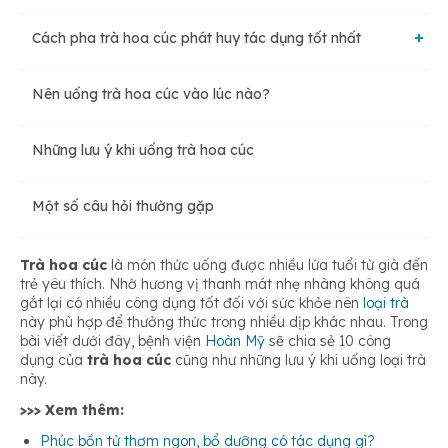
Cách pha trà hoa cúc phát huy tác dụng tốt nhất
Giúp giảm căng thẳng, mệt mỏi
Nên uống trà hoa cúc vào lúc nào?
Cách pha trà hoa cúc kỷ tử
Tốt cho sức khỏe tim mạch
Những lưu ý khi uống trà hoa cúc
Cách pha trà hoa cúc mật ong
Thải độc gan và thanh nhiệt cơ thể
Một số câu hỏi thường gặp
Cách pha trà hoa cúc táo đỏ
Bảo vệ sức khỏe đôi mắt
Trà hoa cúc
là món thức uống được nhiều lứa tuổi từ già đến
trẻ yêu thích. Nhờ hương vị thanh mát nhẹ nhàng không quá
gắt lại có nhiều công dụng tốt đối với sức khỏe nên
loại trà
Cách pha trà hoa cúc đường phèn
Phòng ngừa bệnh ung thư
này phù hợp để thưởng thức trong nhiều dịp khác nhau. Trong
bài viết dưới đây, bệnh viện
Hoàn Mỹ
sẽ chia sẻ 10 công
dụng của
trà hoa cúc
cũng như những lưu ý khi uống loại trà
này.
Cải thiện chất lượng giấc ngủ
>>> Xem thêm:
Phúc bồn tử thơm ngon, bổ dưỡng có tác dụng gì?