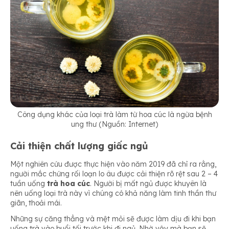
Công dụng khác của loại trà làm từ hoa cúc là ngừa bệnh
ung thư (Nguồn: Internet)
Cải thiện chất lượng giấc ngủ
Một nghiên cứu được thực hiện vào năm 2019 đã chỉ ra rằng,
người mắc chứng rối loạn lo âu được cải thiện rõ rệt sau 2 – 4
tuần uống
trà hoa cúc
. Người bị mất ngủ được khuyên là
nên uống loại trà này vì chúng có khả năng làm tinh thần thư
giãn, thoải mái.
Những sự căng thẳng và mệt mỏi sẽ được làm dịu đi khi bạn
uống trà vào buổi tối trước khi đi ngủ. Nhờ vậy mà bạn sẽ