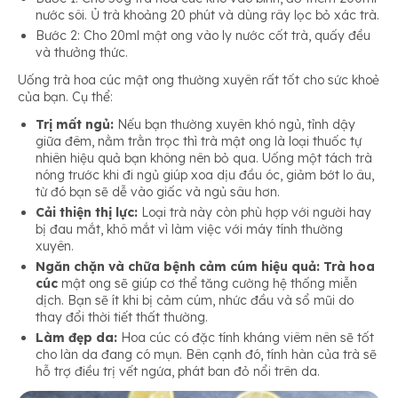
nước sôi. Ủ trà khoảng 20 phút và dùng rây lọc bỏ xác trà.
Bước 2: Cho 20ml mật ong vào ly nước cốt trà, quấy đều
và thưởng thức.
Uống trà hoa cúc mật ong thường xuyên rất tốt cho sức khoẻ
của bạn. Cụ thể:
Trị mất ngủ:
Nếu bạn thường xuyên khó ngủ, tỉnh dậy
giữa đêm, nằm trằn trọc thì trà mật ong là loại thuốc tự
nhiên hiệu quả bạn không nên bỏ qua. Uống một tách trà
nóng trước khi đi ngủ giúp xoa dịu đầu óc, giảm bớt lo âu,
từ đó bạn sẽ dễ vào giấc và ngủ sâu hơn.
Cải thiện thị lực:
Loại trà này còn phù hợp với người hay
bị đau mắt, khô mắt vì làm việc với máy tính thường
xuyên.
Ngăn chặn và chữa bệnh cảm cúm hiệu quả:
Trà hoa
cúc
mật ong sẽ giúp cơ thể tăng cường hệ thống miễn
dịch. Bạn sẽ ít khi bị cảm cúm, nhức đầu và sổ mũi do
thay đổi thời tiết thất thường.
Làm đẹp da:
Hoa cúc có đặc tính kháng viêm nên sẽ tốt
cho làn da đang có mụn. Bên cạnh đó, tính hàn của trà sẽ
hỗ trợ điều trị vết ngứa, phát ban đỏ nổi trên da.