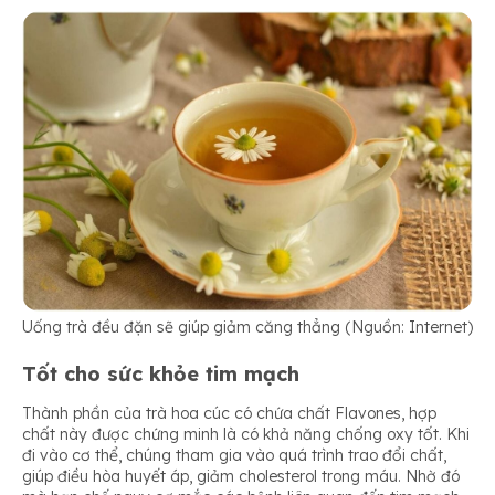
Uống trà đều đặn sẽ giúp giảm căng thẳng (Nguồn: Internet)
Tốt cho sức khỏe tim mạch
Thành phần của trà hoa cúc có chứa chất Flavones, hợp
chất này được chứng minh là có khả năng chống oxy tốt. Khi
đi vào cơ thể, chúng tham gia vào quá trình trao đổi chất,
giúp điều hòa huyết áp, giảm cholesterol trong máu. Nhờ đó