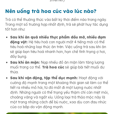
Internet)
Nên uống trà hoa cúc vào lúc nào?
Trà có thể thưởng thức vào bất kỳ thời điểm nào trong ngày.
Trong một số trường hợp nhất định, trà sẽ phát huy tác dụng
tốt hơn như:
Sau khi ăn quá nhiều thực phẩm dầu mỡ, nhiều đạm
động vật:
Hệ tiêu hoá con người mất 4 tiếng mới có thể
tiêu hoá những loại thức ăn trên. Việc uống trà sau khi ăn
sẽ giúp bạn tiêu hoá nhanh hơn, hạn chế tình trạng ợ hơi,
đầy bụng.
Sau khi ăn mặn:
Nạp nhiều đồ ăn mặn làm tăng lượng
muối trong cơ thể.
Trà hoa cúc
sẽ giúp bài tiết muối dư
thừa.
Sau khi vận động, tập thể dục mạnh:
Hoạt động với
cường độ mạnh trong một khoảng thời gian sẽ làm cơ thể
tiết ra nhiều mồ hôi, từ đó mất đi một lượng nước nhất
định. Những người có thể trạng yếu thậm chí còn mệt mỏi,
choáng váng và ngất xỉu. Uống loại trà thảo mộc này là
một trong những cách để bù nước, xoa dịu cơn đau nhức
của cơ bắp do vận động mạnh.