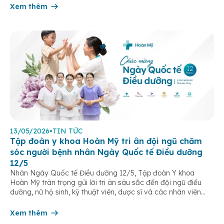
Xem thêm
13/05/2026
•
TIN TỨC
Tập đoàn y khoa Hoàn Mỹ tri ân đội ngũ chăm
sóc người bệnh nhân Ngày Quốc tế Điều dưỡng
12/5
Nhân Ngày Quốc tế Điều dưỡng 12/5, Tập đoàn Y khoa
Hoàn Mỹ trân trọng gửi lời tri ân sâu sắc đến đội ngũ điều
dưỡng, nữ hộ sinh, kỹ thuật viên, dược sĩ và các nhân viên
chăm sóc người bệnh trên toàn hệ thống – những người luôn
âm thầm đồng hành trên […]
Xem thêm