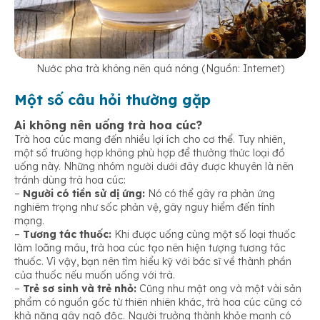
Nước pha trà không nên quá nóng (Nguồn: Internet)
Một số câu hỏi thường gặp
Ai không nên uống trà hoa cúc?
Trà hoa cúc mang đến nhiều lợi ích cho cơ thể. Tuy nhiên,
một số trường hợp không phù hợp để thưởng thức loại đồ
uống này. Những nhóm người dưới đây được khuyên là nên
tránh dùng trà hoa cúc:
–
Người có tiền sử dị ứng:
Nó có thể gây ra phản ứng
nghiêm trọng như sốc phản vệ, gây nguy hiểm đến tính
mạng.
–
Tương tác thuốc:
Khi được uống cùng một số loại thuốc
làm loãng máu, trà hoa cúc tạo nên hiện tượng tương tác
thuốc. Vì vậy, bạn nên tìm hiểu kỹ với bác sĩ về thành phần
của thuốc nếu muốn uống với trà.
–
Trẻ sơ sinh và trẻ nhỏ:
Cũng như mật ong và một vài sản
phẩm có nguồn gốc từ thiên nhiên khác, trà hoa cúc cũng có
khả năng gây ngộ độc. Người trưởng thành khỏe mạnh có