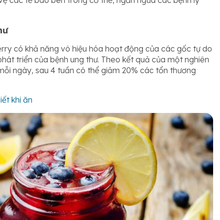
ệ các tế bào bên trong cơ thể, ngăn ngừa các bệnh lý
hư
rry có khả năng vô hiệu hóa hoạt động của các gốc tự do
hát triển của bệnh ung thư. Theo kết quả của một nghiên
mỗi ngày, sau 4 tuần có thể giảm 20% các tổn thương
ết khi ăn