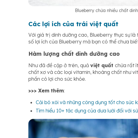
Blueberry chứa nhiều chất dinh
Các lợi ích của trái việt quất
Với giá trị dinh dưỡng cao, Blueberry thực sự là
số lợi ích của Blueberry mà bạn có thể chưa biế
Hàm lượng chất dinh dưỡng cao
Như đã đề cập ở trên, quả
việt quất
chứa rất í
chất xơ và các loại vitamin, khoáng chất như v
phần có lợi cho sức khỏe.
>>> Xem thêm
:
Cải bó xôi và những công dụng tốt cho sức 
Tìm hiểu 10+ tác dụng của dưa lưới đối với s