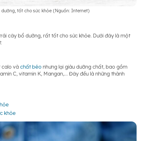
 dưỡng, tốt cho sức khỏe (Nguồn: Internet)
 trái cây bổ dưỡng, rất tốt cho sức khỏe. Dưới đây là một
t:
t calo và
chất béo
nhưng lại giàu dưỡng chất, bao gồm
itamin C, vitamin K, Mangan,… Đây đều là những thành
khỏe
ức khỏe