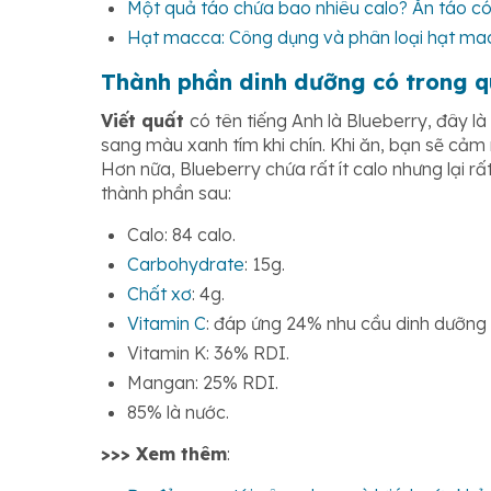
Một quả táo chứa bao nhiêu calo? Ăn táo có
Hạt macca: Công dụng và phân loại hạt ma
Thành phần dinh dưỡng có trong q
Viết quất
có tên tiếng Anh là Blueberry, đây l
sang màu xanh tím khi chín. Khi ăn, bạn sẽ cảm
Hơn nữa, Blueberry chứa rất ít calo nhưng lại r
thành phần sau:
Calo: 84 calo.
Carbohydrate
: 15g.
Chất xơ
: 4g.
Vitamin C
: đáp ứng 24% nhu cầu dinh dưỡng
Vitamin K: 36% RDI.
Mangan: 25% RDI.
85% là nước.
>>> Xem thêm
: