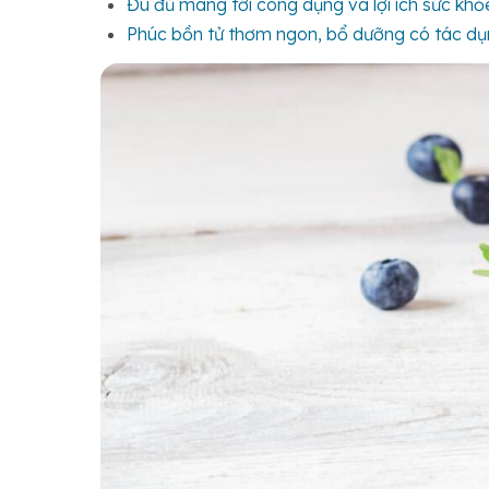
Đu đủ mang tới công dụng và lợi ích sức khỏ
Phúc bồn tử thơm ngon, bổ dưỡng có tác dụ