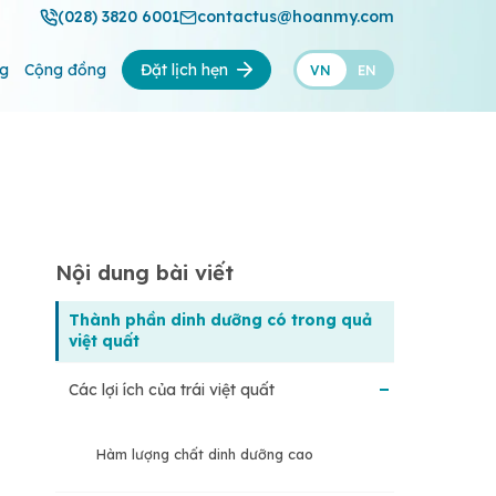
(028) 3820 6001
contactus@hoanmy.com
ng
Cộng đồng
Đặt lịch hẹn
VN
EN
Nội dung bài viết
Thành phần dinh dưỡng có trong quả
việt quất
Các lợi ích của trái việt quất
Hàm lượng chất dinh dưỡng cao