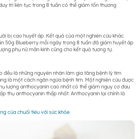
y trì liên tục trong 8 tuần có thể giảm tổn thương
gười bị cao huyết áp. Kết quả của một nghiên cứu khác
 ăn 50g Blueberry mỗi ngày trong 8 tuần đã giảm huyết áp
tượng phụ nữ mãn kinh cũng cho kết quả tương tự.
o đều là những nguyên nhân làm gia tăng bệnh lý tim
ũng là một cách ngăn ngừa bệnh tim. Một nghiên cứu được
 thụ lượng anthocyanin cao nhất có thể giảm nguy cơ đau
ấp thụ anthocyanin thấp nhất. Anthocyanin lại chính là
ng của chuối tiêu với sức khỏe