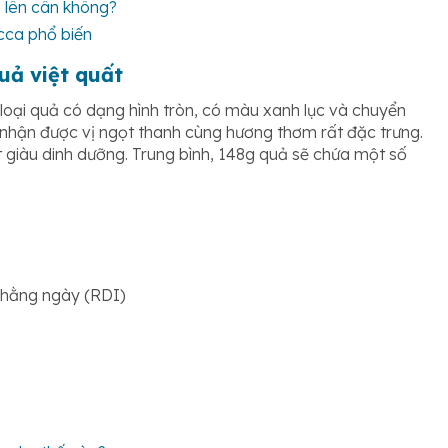
 lên cân không?
cca phổ biến
uả việt quất
à loại quả có dạng hình tròn, có màu xanh lục và chuyển
 nhận được vị ngọt thanh cùng hương thơm rất đặc trưng.
ất giàu dinh dưỡng. Trung bình, 148g quả sẽ chứa một số
 hằng ngày (RDI)