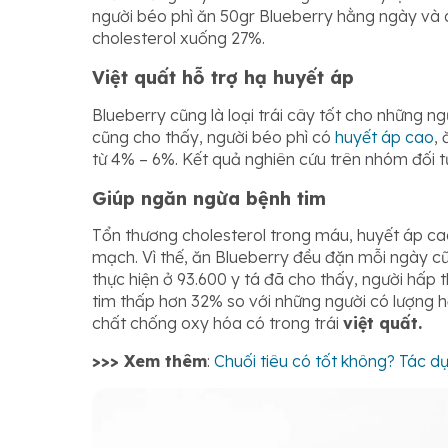
người béo phì ăn 50gr Blueberry hằng ngày và du
cholesterol xuống 27%.
Việt quất hỗ trợ hạ huyết áp
Blueberry cũng là loại trái cây tốt cho những n
cũng cho thấy, người béo phì có
huyết áp cao
,
từ 4% – 6%. Kết quả nghiên cứu trên nhóm đối 
Giúp ngăn ngừa bệnh tim
Tổn thương cholesterol trong máu, huyết áp ca
mạch. Vì thế, ăn Blueberry đều đặn mỗi ngày c
thực hiện ở 93.600 y tá đã cho thấy, người hấp
tim thấp hơn 32% so với những người có lượng h
chất chống oxy hóa có trong trái
việt quất.
>>> Xem thêm
:
Chuối tiêu có tốt không? Tác dụ