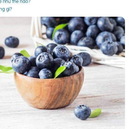
e như thế nào?
ng gì?