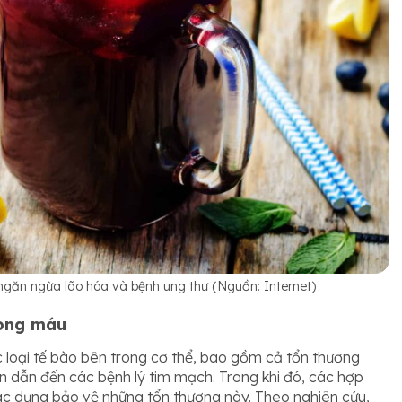
 ngăn ngừa lão hóa và bệnh ung thư (Nguồn: Internet)
rong máu
 loại tế bào bên trong cơ thể, bao gồm cả tổn thương
 dẫn đến các bệnh lý tim mạch. Trong khi đó, các hợp
tác dụng bảo vệ những tổn thương này. Theo nghiên cứu,