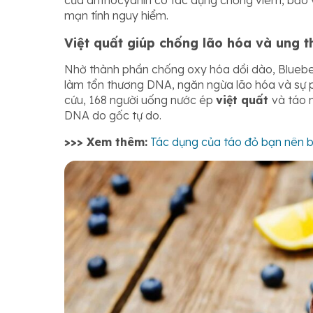
của anthocyanin có tác dụng chống viêm, bảo v
mạn tính nguy hiểm.
Việt quất giúp chống lão hóa và ung t
Nhờ thành phần chống oxy hóa dồi dào, Bluebe
làm tổn thương DNA, ngăn ngừa lão hóa và sự p
cứu, 168 người uống nước ép
việt quất
và táo 
DNA do gốc tự do.
>>> Xem thêm:
Tác dụng của táo đỏ bạn nên bi