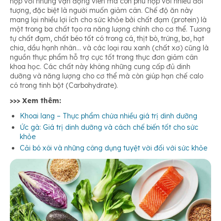
hợp với những vận động viên mà còn phù hợp với nhiều đối
tượng, đặc biệt là người muốn giảm cân. Chế độ ăn này
mang lại nhiều lợi ích cho sức khỏe bởi chất đạm (protein) là
một trong ba chất tạo ra năng lượng chính cho cơ thể. Tương
tự chất đạm, chất béo tốt có trong cá, thịt bò, trứng, bơ, hạt
chia, dầu hạnh nhân… và các loại rau xanh (chất xơ) cũng là
nguồn thực phẩm hỗ trợ cực tốt trong thực đơn giảm cân
khoa học. Các chất này không những cung cấp đủ dinh
dưỡng và năng lượng cho cơ thể mà còn giúp hạn chế calo
có trong tinh bột (Carbohydrate).
>>> Xem thêm:
Khoai lang – Thực phẩm chứa nhiều giá trị dinh dưỡng
Ức gà: Giá trị dinh dưỡng và cách chế biến tốt cho sức
khỏe
Cải bó xôi và những công dụng tuyệt vời đối với sức khỏe