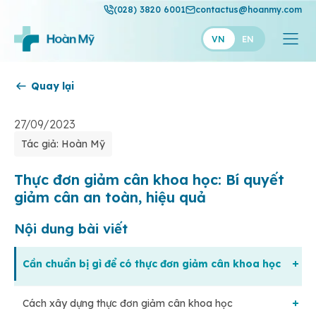
(028) 3820 6001
contactus@hoanmy.com
VN
EN
Quay lại
Hoàn Mỹ
Hoàn Mỹ Gold
27/09/2023
Tác giả: Hoàn Mỹ
Hạnh Phúc
Thuận Mỹ
Thực đơn giảm cân khoa học: Bí quyết
giảm cân an toàn, hiệu quả
Nội dung bài viết
Cần chuẩn bị gì để có thực đơn giảm cân khoa học
Cách xây dựng thực đơn giảm cân khoa học
Kiên định với việc giảm cân khoa học