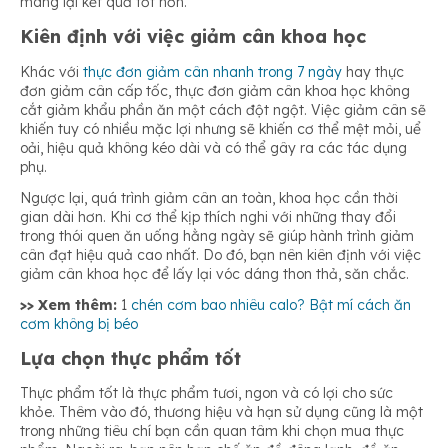
mang lại kết quả tốt hơn.
Kiên định với việc giảm cân khoa học
Khác với
thực đơn giảm cân nhanh trong 7 ngày
hay thực
đơn giảm cân cấp tốc, thực đơn giảm cân khoa học không
cắt giảm khẩu phần ăn một cách đột ngột. Việc giảm cân sẽ
khiến tuy có nhiều mặc lợi nhưng sẽ khiến cơ thể mệt mỏi, uể
oải, hiệu quả không kéo dài và có thể gây ra các tác dụng
phụ.
Ngược lại, quá trình giảm cân an toàn, khoa học cần thời
gian dài hơn. Khi cơ thể kịp thích nghi với những thay đổi
trong thói quen ăn uống hằng ngày sẽ giúp hành trình giảm
cân đạt hiệu quả cao nhất. Do đó, bạn nên kiên định với việc
giảm cân khoa học để lấy lại vóc dáng thon thả, săn chắc.
>> Xem thêm:
1
chén cơm bao nhiêu calo? Bật mí cách ăn
cơm không bị béo
Lựa chọn thực phẩm tốt
Thực phẩm tốt là thực phẩm tươi, ngon và có lợi cho sức
khỏe. Thêm vào đó, thương hiệu và hạn sử dụng cũng là một
trong những tiêu chí bạn cần quan tâm khi chọn mua thực