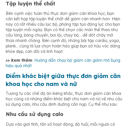
Tập luyện thể chất
Bên cạnh việc tuân thủ thực đơn giảm cân khoa học, bạn
cần kết hợp tập luyện thể chất để giảm cân nhanh hơn. Hiện
nay có rất nhiều câu lạc bộ, phòng tập tạo động lực cho bạn
tập luyện mỗi ngày. Bạn có thể chọn các môn thể thao như
cầu lông, bóng chuyền, bơi lội, chạy bộ… để đốt cháy mỡ
thừa nhanh chóng. Bên cạnh đó, những bài tập cardio, yoga,
plank… cũng là lựa chọn hoàn hảo giúp bạn sở hữu vóc dáng
khỏe đẹp, cân đối và linh hoạt.
>> Xem thêm
:
Hướng dẫn chạy bộ giảm cân giảm mỡ bụng
hiệu quả nhất
Điểm khác biệt giữa thực đơn giảm cân
khoa học cho nam và nữ
Tương tự các chế độ ăn kiêng khác, thực đơn giảm cân khoa
học cũng có những điểm khác biệt cho nam và nữ về nhu cầu
sử dụng calo, nhu cầu dinh dưỡng cần nạp. Cụ thể như sau:
Nhu cầu sử dụng calo
Dựa vào giới tính, tần số hoạt động, độ tuổi, mỗi người có