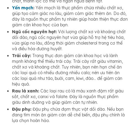
chất, thanh lọc cơ thể và ngăn ngừa bệnh tật.
Yến mạch
:
Yến mạch là thực phẩm chứa nhiều chất xơ,
giúp tạo cảm giác no lâu, giảm cảm giác thèm ăn. Do đó,
đây là nguồn thực phẩm tự nhiên giúp hoàn thiện thực đơn
giảm cân khoa học của bạn.
Ngũ cốc nguyên hạt:
Với lượng chất xơ và khoáng chất
dồi dào, ngũ cốc nguyên hạt vừa giúp hỗ trợ hệ tiêu hóa,
vừa giúp no lâu, đồng thời giảm cholesterol trong cơ thể
và điều hòa đường huyết.
Trái cây:
Trong thực đơn giảm cân khoa học và lành
mạnh không thể thiếu trái cây. Trái cây rất giàu vitamin,
chất xơ và khoáng chất. Tuy nhiên, bạn nên hạn chế ăn
các loại quả có nhiều đường nhiều calo; nên ưu tiên ăn
các loại quả như táo, bưởi, cam, kiwi, đào… để giảm cân
hiệu quả.
Rau lá xanh:
Các loại rau có lá màu xanh đậm rất giàu
sắt, chất xơ, canxi và folate. Đây là nguồn thực phẩm
giàu dinh dưỡng và giúp giảm cân tự nhiên.
Đậu phụ:
Đậu phụ chứa đạm thực vật dồi dào. Nếu bạn
đang tìm món ăn giảm cân dễ chế biến, đậu phụ chính là
lựa chọn hoàn hảo.