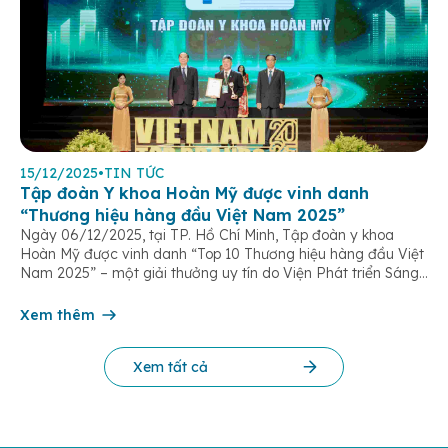
15/12/2025
•
TIN TỨC
Tập đoàn Y khoa Hoàn Mỹ được vinh danh
“Thương hiệu hàng đầu Việt Nam 2025”
Ngày 06/12/2025, tại TP. Hồ Chí Minh, Tập đoàn y khoa
Hoàn Mỹ được vinh danh “Top 10 Thương hiệu hàng đầu Việt
Nam 2025” – một giải thưởng uy tín do Viện Phát triển Sáng
chế và Đổi mới Công nghệ phối hợp với Trung tâm Nghiên
cứu Phát triển Doanh nghiệp Châu Á […]
Xem thêm
Xem tất cả