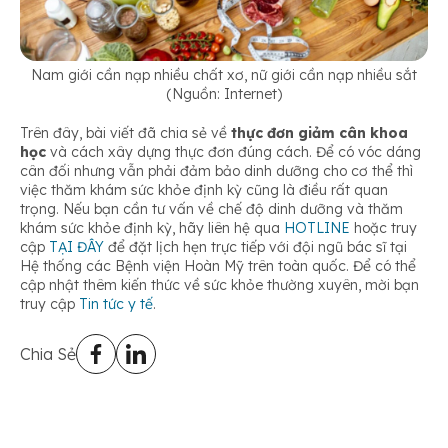
Nam giới cần nạp nhiều chất xơ, nữ giới cần nạp nhiều sắt
(Nguồn: Internet)
Trên đây, bài viết đã chia sẻ về
thực đơn giảm cân khoa
học
và cách xây dựng thực đơn đúng cách. Để có vóc dáng
cân đối nhưng vẫn phải đảm bảo dinh dưỡng cho cơ thể thì
việc thăm khám sức khỏe định kỳ cũng là điều rất quan
trọng. Nếu bạn cần tư vấn về chế độ dinh dưỡng và thăm
khám sức khỏe định kỳ, hãy liên hệ qua
HOTLINE
hoặc truy
cập
TẠI ĐÂY
để đặt lịch hẹn trực tiếp với đội ngũ bác sĩ tại
Hệ thống các Bệnh viện Hoàn Mỹ trên toàn quốc. Để có thể
cập nhật thêm kiến thức về sức khỏe thường xuyên, mời bạn
truy cập
Tin tức y tế
.
Chia Sẻ