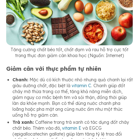
Tăng cường chất béo tốt, chất đạm và rau hỗ trợ cực tốt
trong thực đơn giảm cân khoa học (Nguồn: Internet)
Giảm cân với thực phẩm tự nhiên
Chanh:
Mặc dù có kích thước nhỏ nhưng quả chanh lại rất
giàu dưỡng chất, đặc biệt là
vitamin C
. Chanh giúp đốt
cháy mỡ thừa trong cơ thể, tăng khả năng miễn dịch,
giảm nguy cơ mắc bệnh tim và sỏi thận, đồng thời giúp
làn da khỏe mạnh. Bạn có thể dùng nước chanh pha
loãng hoặc pha mật ong cùng nước ấm như một thức
uống hỗ trợ giảm cân.
Trà xanh:
Caffeine trong trà xanh có tác dụng đốt cháy
chất béo. Thêm vào đó,
vitamin E
và EGCG
(epigallocatechin gallate) giúp làm tăng tỷ lệ trao đổi