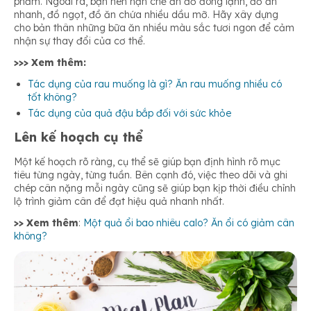
phẩm. Ngoài ra, bạn nên hạn chế ăn đồ đông lạnh, đồ ăn
nhanh, đồ ngọt, đồ ăn chứa nhiều dầu mỡ. Hãy xây dựng
cho bản thân những bữa ăn nhiều màu sắc tươi ngon để cảm
nhận sự thay đổi của cơ thể.
>>> Xem thêm:
Tác dụng của rau muống là gì? Ăn rau muống nhiều có
tốt không?
Tác dụng của quả đậu bắp đối với sức khỏe
Lên kế hoạch cụ thể
Một kế hoạch rõ ràng, cụ thể sẽ giúp bạn định hình rõ mục
tiêu từng ngày, từng tuần. Bên cạnh đó, việc theo dõi và ghi
chép cân nặng mỗi ngày cũng sẽ giúp bạn kịp thời điều chỉnh
lộ trình giảm cân để đạt hiệu quả nhanh nhất.
>> Xem thêm
:
Một quả ổi bao nhiêu calo? Ăn ổi có giảm cân
không?