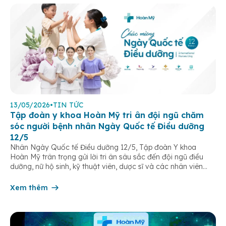
13/05/2026
•
TIN TỨC
Tập đoàn y khoa Hoàn Mỹ tri ân đội ngũ chăm
sóc người bệnh nhân Ngày Quốc tế Điều dưỡng
12/5
Nhân Ngày Quốc tế Điều dưỡng 12/5, Tập đoàn Y khoa
Hoàn Mỹ trân trọng gửi lời tri ân sâu sắc đến đội ngũ điều
dưỡng, nữ hộ sinh, kỹ thuật viên, dược sĩ và các nhân viên
chăm sóc người bệnh trên toàn hệ thống – những người luôn
âm thầm đồng hành trên […]
Xem thêm