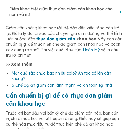
Điểm khác biệt giữa thực đơn giảm cân khoa học cho
Tăng cường chất béo tốt, chất đạm và rau
nam và nữ
Lựa chọn thực phẩm tốt
Giảm cân không khoa học rất dễ dẫn đến việc tăng cân trở
Nhu cầu sử dụng calo
Giảm cân với thực phẩm tự nhiên
lại. Đó là lý do tại sao các chuyên gia dinh dưỡng và thể hình
Lên kế hoạch cụ thể
luôn hướng đến
thực đơn giảm cân
khoa học
. Vậy bạn cần
chuẩn bị gì để thực hiện chế độ giảm cân khoa học và cách
Nhu cầu dinh dưỡng cần nạp
xây dựng ra sao? Bài viết dưới đây của
Hoàn Mỹ
sẽ là câu
Tập luyện thể chất
trả lời chi tiết!
>> Xem thêm
:
Một quả táo chứa bao nhiêu calo? Ăn táo có lên cân
không?
6 Chế độ ăn giảm cân lành mạnh và an toàn tại nhà
Cần chuẩn bị gì để có thực đơn giảm
cân khoa học
Trước khi bắt đầu với bất kỳ chế độ giảm cân nào, bạn cần
vạch rõ mục tiêu và kế hoạch rõ ràng. Điều này sẽ giúp bạn
cụ thể hóa mục tiêu, từ đó thực hiện chế độ ăn khoa học