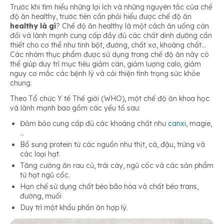
Trước khi tìm hiểu những lợi ích và những nguyên tắc của chế
độ ăn healthy, trước tiên cần phải hiểu được chế độ ăn
healthy là gì
? Chế độ ăn healthy là một cách ăn uống cân
đối và lành mạnh cung cấp đầy đủ các chất dinh dưỡng cần
thiết cho cơ thể như tinh bột, đường, chất xơ, khoáng chất…
Các nhóm thực phẩm được sử dụng trong chế độ ăn này có
thể giúp duy trì mục tiêu giảm cân, giảm lượng calo, giảm
nguy cơ mắc các bệnh lý và cải thiện tình trạng sức khỏe
chung.
Theo Tổ chức Y tế Thế giới (WHO), một chế độ ăn khoa học
và lành mạnh bao gồm các yếu tố sau:
Đảm bảo cung cấp đủ các khoáng chất như
canxi
, magie,
…
Bổ sung protein từ các nguồn như thịt, cá, đậu, trứng và
các loại hạt.
Tăng cường ăn rau củ, trái cây, ngũ cốc và các sản phẩm
từ hạt ngũ cốc.
Hạn chế sử dụng chất béo bão hòa và chất béo trans,
đường, muối
Duy trì một khẩu phần ăn hợp lý.