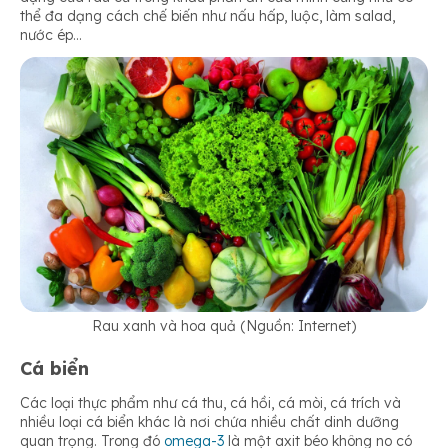
thể đa dạng cách chế biến như nấu hấp, luộc, làm salad,
nước ép…
Rau xanh và hoa quả (Nguồn: Internet)
Cá biển
Các loại thực phẩm như cá thu, cá hồi, cá mòi, cá trích và
nhiều loại cá biển khác là nơi chứa nhiều chất dinh dưỡng
quan trọng. Trong đó
omega-3
là một axit béo không no có