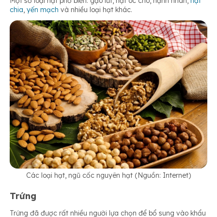
Một số loại hạt phổ biến: gạo lứt, hạt óc chó, hạnh nhân,
hạt
chia
,
yến mạch
và nhiều loại hạt khác.
Các loại hạt, ngũ cốc nguyên hạt (Nguồn: Internet)
Trứng
Trứng đã được rất nhiều người lựa chọn để bổ sung vào khẩu