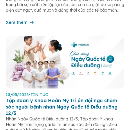
trưng bởi sự xuất hiện lặp lại của các cơn co giật do sự phóng
điện đột ngột, quá mức và đồng thời của các tế bào thần
kinh trong não. Những cơn này có thể gây ra rối loạn vận […]
Xem thêm
13/05/2026
•
TIN TỨC
Tập đoàn y khoa Hoàn Mỹ tri ân đội ngũ chăm
sóc người bệnh nhân Ngày Quốc tế Điều dưỡng
12/5
Nhân Ngày Quốc tế Điều dưỡng 12/5, Tập đoàn Y khoa
Hoàn Mỹ trân trọng gửi lời tri ân sâu sắc đến đội ngũ điều
dưỡng, nữ hộ sinh, kỹ thuật viên, dược sĩ và các nhân viên