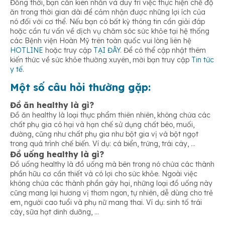
Đồng thời, bạn cần kiên nhẫn và duy trì việc thực hiện chế độ
ăn trong thời gian dài để cảm nhận được những lợi ích của
nó đối với cơ thể. Nếu bạn có bất kỳ thông tin cần giải đáp
hoặc cần tư vấn về dịch vụ chăm sóc sức khỏe tại hệ thống
các Bệnh viện Hoàn Mỹ trên toàn quốc vui lòng liên hệ
HOTLINE
hoặc truy cập
TẠI ĐÂY
. Để có thể cập nhật thêm
kiến thức về sức khỏe thường xuyên, mời bạn truy cập
Tin tức
y tế
.
Một số câu hỏi thường gặp:
Đồ ăn healthy là gì?
Đồ ăn healthy là loại thực phẩm thiên nhiên, không chứa các
chất phụ gia có hại và hạn chế sử dụng chất béo, muối,
đường, cũng như chất phụ gia như bột gia vị và bột ngọt
trong quá trình chế biến. Ví dụ: cá biển, trứng, trái cây, …
Đồ uống healthy là gì?
Đồ uống healthy là đồ uống mà bên trong nó chứa các thành
phần hữu cơ cần thiết và có lợi cho sức khỏe. Ngoài việc
không chứa các thành phần gây hại, những loại đồ uống này
cũng mang lại hương vị thơm ngon, tự nhiên, dễ dùng cho trẻ
em, người cao tuổi và phụ nữ mang thai. Ví dụ: sinh tố trái
cây, sữa hạt dinh dưỡng, …