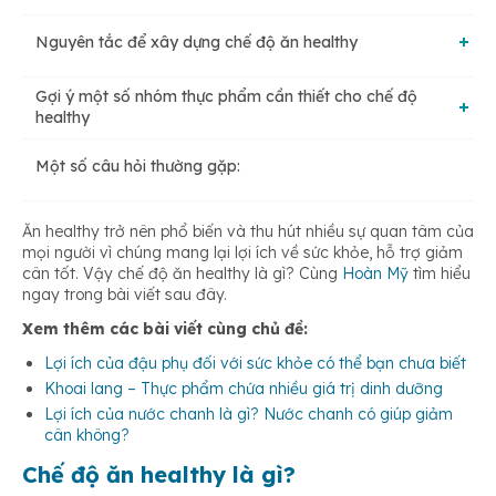
Nguyên tắc để xây dựng chế độ ăn healthy
Giảm cân và duy trì vóc dáng
Gợi ý một số nhóm thực phẩm cần thiết cho chế độ
Cắt bớt lượng đường nạp vào cơ thể
healthy
Điều hòa lượng đường trong máu
Một số câu hỏi thường gặp:
Rau xanh và hoa quả
Bổ sung các nhóm thực phẩm một cách đa dạng
Ngăn ngừa bệnh tim và ung thư
Ăn healthy trở nên phổ biến và thu hút nhiều sự quan tâm của
Cá biển
mọi người vì chúng mang lại lợi ích về sức khỏe, hỗ trợ giảm
Cắt giảm chất béo bão hòa
cân tốt. Vậy chế độ ăn healthy là gì? Cùng
Hoàn Mỹ
tìm hiểu
ngay trong bài viết sau đây.
Sữa và các chế phẩm từ sữa
Xem thêm các bài viết cùng chủ đề:
Kiểm soát lượng calo cần thiết cho từng bữa ăn
Lợi ích của đậu phụ đối với sức khỏe có thể bạn chưa biết
Khoai lang – Thực phẩm chứa nhiều giá trị dinh dưỡng
Các loại hạt, ngũ cốc nguyên hạt
Uống đủ nước mỗi ngày
Lợi ích của nước chanh là gì? Nước chanh có giúp giảm
cân không?
Chế độ ăn healthy là gì?
Trứng
Hạn chế sử dụng những thực phẩm đóng hộp, chế biến sẵn