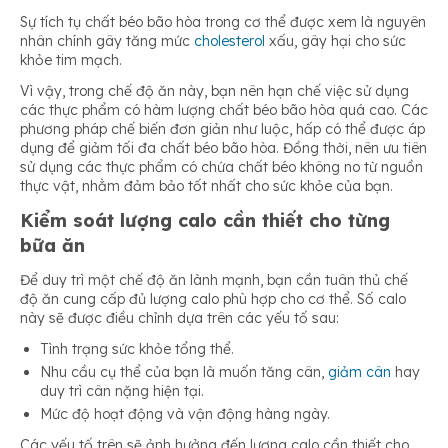
Sự tích tụ chất béo bão hòa trong cơ thể được xem là nguyên
nhân chính gây tăng mức
cholesterol
xấu, gây hại cho sức
khỏe tim mạch.
Vì vậy, trong chế độ ăn này, bạn nên hạn chế việc sử dụng
các thực phẩm có hàm lượng chất béo bão hòa quá cao. Các
phương pháp chế biến đơn giản như luộc, hấp có thể được áp
dụng để giảm tối đa chất béo bão hòa. Đồng thời, nên ưu tiên
sử dụng các thực phẩm có chứa chất béo không no từ nguồn
thực vật, nhằm đảm bảo tốt nhất cho sức khỏe của bạn.
Kiểm soát lượng calo cần thiết cho từng
bữa ăn
Để duy trì một chế độ ăn lành mạnh, bạn cần tuân thủ chế
độ ăn cung cấp đủ lượng calo phù hợp cho cơ thể. Số calo
này sẽ được điều chỉnh dựa trên các yếu tố sau:
Tình trạng sức khỏe tổng thể.
Nhu cầu cụ thể của bạn là muốn tăng cân,
giảm cân
hay
duy trì cân nặng hiện tại.
Mức độ hoạt động và vận động hàng ngày.
Các yếu tố trên sẽ ảnh hưởng đến lượng calo cần thiết cho