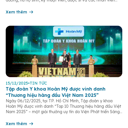
chăm sóc người bệnh trên toàn hệ thống – những người luôn
âm thầm đồng hành trên […]
Xem thêm
15/12/2025
•
TIN TỨC
Tập đoàn Y khoa Hoàn Mỹ được vinh danh
“Thương hiệu hàng đầu Việt Nam 2025”
Ngày 06/12/2025, tại TP. Hồ Chí Minh, Tập đoàn y khoa
Hoàn Mỹ được vinh danh “Top 10 Thương hiệu hàng đầu Việt
Nam 2025” – một giải thưởng uy tín do Viện Phát triển Sáng
chế và Đổi mới Công nghệ phối hợp với Trung tâm Nghiên
cứu Phát triển Doanh nghiệp Châu Á […]
Xem thêm