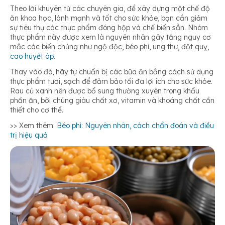
Theo lời khuyên từ các chuyên gia, để xây dựng một chế độ
ăn khoa học, lành mạnh và tốt cho sức khỏe, bạn cần giảm
sự tiêu thụ các thực phẩm đóng hộp và chế biến sẵn. Nhóm
thực phẩm này được xem là nguyên nhân gây tăng nguy cơ
mắc các biến chứng như ngộ độc, béo phì, ung thư, đột quỵ,
cao huyết áp
.
Thay vào đó, hãy tự chuẩn bị các bữa ăn bằng cách sử dụng
thực phẩm tươi, sạch để đảm bảo tối đa lợi ích cho sức khỏe.
Rau củ xanh nên được bổ sung thường xuyên trong khẩu
phần ăn, bởi chúng giàu chất xơ, vitamin và khoáng chất cần
thiết cho cơ thể.
>> Xem thêm:
Béo phì: Nguyên nhân, cách chẩn đoán và điều
trị hiệu quả