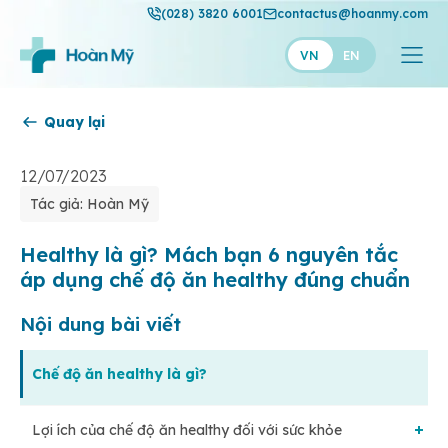
(028) 3820 6001
contactus@hoanmy.com
VN
EN
Quay lại
Hoàn Mỹ
Hoàn Mỹ Gold
12/07/2023
Tác giả: Hoàn Mỹ
Hạnh Phúc
Thuận Mỹ
Healthy là gì? Mách bạn 6 nguyên tắc
áp dụng chế độ ăn healthy đúng chuẩn
Nội dung bài viết
Chế độ ăn healthy là gì?
Lợi ích của chế độ ăn healthy đối với sức khỏe