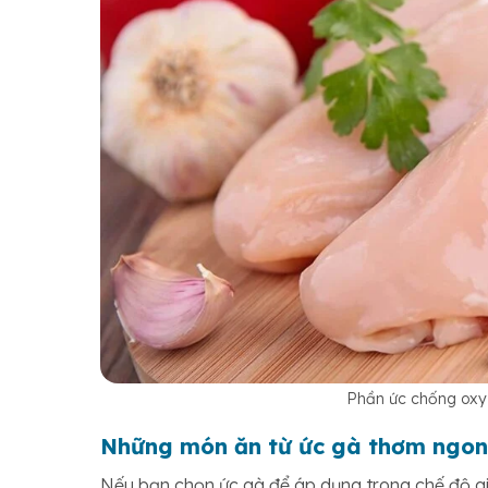
Phần ức chống oxy 
Những món ăn từ ức gà thơm ngon
Nếu bạn chọn ức gà để áp dụng trong chế độ g