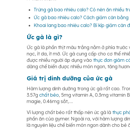
Trứng gà bao nhiêu calo? Có nên ăn nhiều t
Ức gà bao nhiêu calo? Cách giảm cân bằng 
Khoai lang bao nhiêu calo? Bí kíp giảm cân 
Ức gà là gì?
Ức gà là phần thịt màu trắng nằm ở phía trước 
nạc, ít da, ít mỡ. Ức gà cung cấp cho cơ thể nhi
được nhiều người áp dụng vào
thực đơn giảm c
dàng chế biến được nhiều món ngon, tăng hương
Giá trị dinh dưỡng của ức gà
Hàm lượng dinh dưỡng trong ức gà rất cao. Tr
3.57g
chất béo
, 5mg vitamin A, 0.3mg vitamin B
magie, 0.46mg sắt,….
Vì lượng chất béo rất thấp nên ức gà là
thực ph
phần ăn của gymer. Ngoài ra, với hàm lượng din
là nguyên liệu chế biến món ngon dành cho bé 