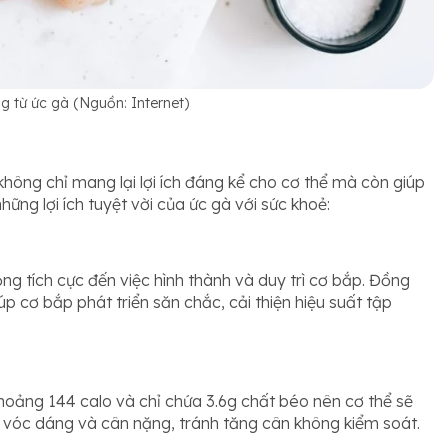
ng từ ức gà (Nguồn: Internet)
hông chỉ mang lại lợi ích đáng kể cho cơ thể mà còn giúp
hững lợi ích tuyệt vời của ức gà với sức khoẻ:
ộng tích cực đến việc hình thành và duy trì cơ bắp. Đồng
p cơ bắp phát triển săn chắc, cải thiện hiệu suất tập
hoảng 144 calo và chỉ chứa 3.6g chất béo nên cơ thể sẽ
rì vóc dáng và cân nặng, tránh tăng cân không kiểm soát.