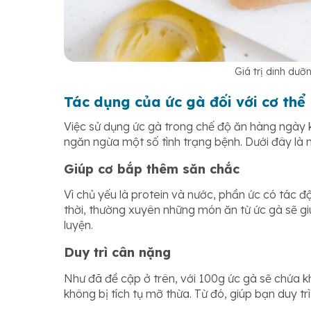
Giá trị dinh dưỡ
Tác dụng của ức gà đối với cơ thể
Việc sử dụng ức gà trong chế độ ăn hàng ngày k
ngăn ngừa một số tình trạng bệnh. Dưới đây là n
Giúp cơ bắp thêm săn chắc
Vì chủ yếu là protein và nước, phần ức có tác đ
thời, thường xuyên những món ăn từ ức gà sẽ giú
luyện.
Duy trì cân nặng
Như đã đề cập ở trên, với 100g ức gà sẽ chứa k
không bị tích tụ mỡ thừa. Từ đó, giúp bạn duy t