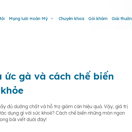
tôi
Mạng lưới Hoàn Mỹ
Chuyên khoa
Gói khám
Giải thưở
a ức gà và cách chế biến
 khỏe
y đủ dưỡng chất và hỗ trợ giảm cân hiệu quả. Vậy, giá trị
 tác dụng gì với sức khoẻ? Cách chế biến những món ngon
ong bài viết dưới đây!