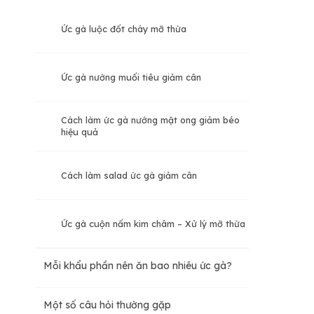
Ức gà luộc đốt cháy mỡ thừa
Ức gà nướng muối tiêu giảm cân
Cách làm ức gà nướng mật ong giảm béo
hiệu quả
Cách làm salad ức gà giảm cân
Ức gà cuộn nấm kim châm – Xử lý mỡ thừa
Mỗi khẩu phần nên ăn bao nhiêu ức gà?
Một số câu hỏi thường gặp