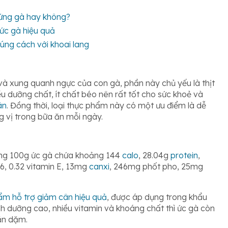
rứng gà hay không?
ức gà hiệu quả
đúng cách với khoai lang
và xung quanh ngực của con gà, phần này chủ yếu là thịt
ều dưỡng chất, ít chất béo nên rất tốt cho sức khoẻ và
ân
. Đồng thời, loại thực phẩm này có một ưu điểm là dễ
 vị trong bữa ăn mỗi ngày.
ong 100g ức gà chứa khoảng 144
calo
, 28.04g
protein
,
6, 0.32 vitamin E, 13mg
canxi
, 246mg phốt pho, 25mg
ẩm hỗ trợ giảm cân hiệu quả
, được áp dụng trong khẩu
h dưỡng cao, nhiều vitamin và khoáng chất thì ức gà còn
ăn dặm.