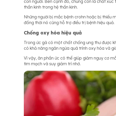
con người. Bên cạnh đó, chúng còn là chất xúc 
thần kinh trong hệ thần kinh.
Những người bị mắc bệnh crohn hoặc bị thiếu m
đồng thời nó cũng hỗ trợ điều trị bệnh hiệu quả.
Chống oxy hóa hiệu quả
Trong ức gà có một chất chống ung thư được khu
có khả năng ngăn ngừa quá trình oxy hóa và giả
Vì vậy, ăn phần ức có thể giúp giảm nguy cơ m
tim mạch và suy giảm trí nhớ.