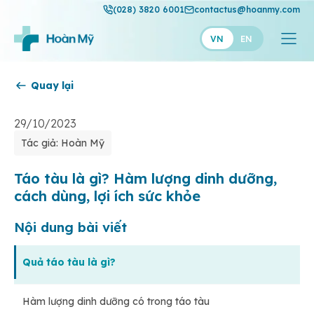
(028) 3820 6001
contactus@hoanmy.com
VN
EN
Quay lại
Hoàn Mỹ
Hoàn Mỹ Gold
29/10/2023
Tác giả: Hoàn Mỹ
Hạnh Phúc
Thuận Mỹ
Táo tàu là gì? Hàm lượng dinh dưỡng,
cách dùng, lợi ích sức khỏe
Nội dung bài viết
Quả táo tàu là gì?
Hàm lượng dinh dưỡng có trong táo tàu