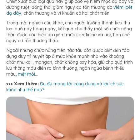
Chiết xuất của loại quả này giúp bảo vệ niêm mạc dạ dày và
đường ruột, đồng thời giảm nguy cơ tổn thương do
viêm loét
dạ dày
, chấn thương và vi khuẩn có hại phát triển.
Trong một nghiên cứu khác, cho người trưởng thành tiêu thụ
loại quả này hàng ngày, kết quả cho thấy một số chức năng
thận được cải thiện do giảm mức creatinine và ure, hạn chế
nguy cơ tổn thương thận.
Ngoài những chức năng trên, táo tàu còn được biết đến tác
dụng duy trì huyết áp ở mức khỏe mạnh nhờ vào khoáng
chất như kali, mangan, chất chống oxy hóa, giữ cho quá trình
lưu thông máu diễn ra bình thường, ngăn ngừa bệnh thiếu
máu,
mệt mỏi
…
>>> Xem thêm:
Đu đủ mang tới công dụng và lợi ích sức
khỏe như thế nào?