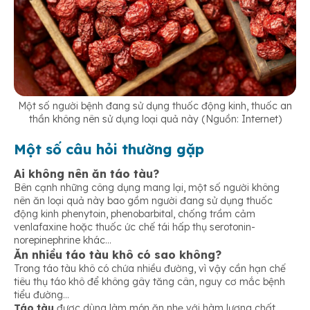
Một số người bệnh đang sử dụng thuốc động kinh, thuốc an
thần không nên sử dụng loại quả này (Nguồn: Internet)
Một số câu hỏi thường gặp
Ai không nên ăn táo tàu?
Bên cạnh những công dụng mang lại, một số người không
nên ăn loại quả này bao gồm người đang sử dụng thuốc
động kinh phenytoin, phenobarbital, chống trầm cảm
venlafaxine hoặc thuốc ức chế tái hấp thụ serotonin-
norepinephrine khác…
Ăn nhiều táo tàu khô có sao không?
Trong táo tàu khô có chứa nhiều đường, vì vậy cần hạn chế
tiêu thụ táo khô để không gây tăng cân, nguy cơ mắc bệnh
tiểu đường…
Táo tàu
được dùng làm món ăn nhẹ với hàm lượng chất