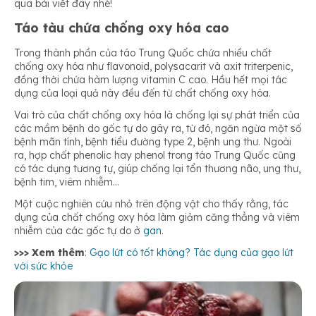
qua bài viết đây nhé!
Táo tàu chứa chống oxy hóa cao
Trong thành phần của táo Trung Quốc chứa nhiều chất
chống oxy hóa như flavonoid, polysacarit và axit triterpenic,
đồng thời chứa hàm lượng vitamin C cao. Hầu hết mọi tác
dụng của loại quả này đều đến từ chất chống oxy hóa.
Vai trò của chất chống oxy hóa là chống lại sự phát triển của
các mầm bệnh do gốc tự do gây ra, từ đó, ngăn ngừa một số
bệnh mãn tính, bệnh tiểu đường type 2, bệnh ung thư. Ngoài
ra, hợp chất phenolic hay phenol trong táo Trung Quốc cũng
có tác dụng tương tự, giúp chống lại tổn thương não, ung thư,
bệnh tim, viêm nhiễm…
Một cuộc nghiên cứu nhỏ trên động vật cho thấy rằng, tác
dụng của chất chống oxy hóa làm giảm căng thẳng và viêm
nhiễm của các gốc tự do ở
gan
.
>>> Xem thêm
:
Gạo lứt có tốt không? Tác dụng của gạo lứt
với sức khỏe