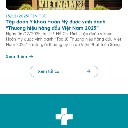
15/12/2025
•
TIN TỨC
Tập đoàn Y khoa Hoàn Mỹ được vinh danh
“Thương hiệu hàng đầu Việt Nam 2025”
Ngày 06/12/2025, tại TP. Hồ Chí Minh, Tập đoàn y khoa
Hoàn Mỹ được vinh danh “Top 10 Thương hiệu hàng đầu Việt
Nam 2025” – một giải thưởng uy tín do Viện Phát triển Sáng
chế và Đổi mới Công nghệ phối hợp với Trung tâm Nghiên
cứu Phát triển Doanh nghiệp Châu Á […]
Xem thêm
Xem tất cả