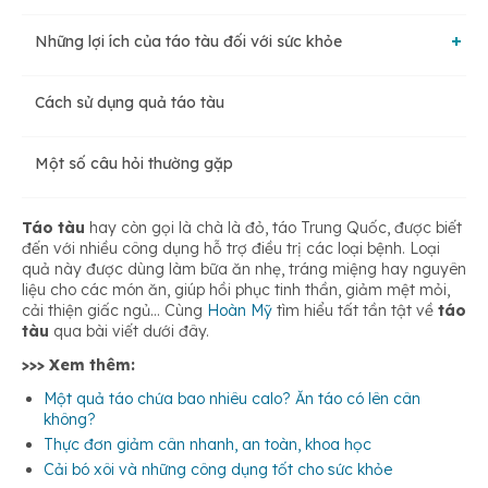
Những lợi ích của táo tàu đối với sức khỏe
Cách sử dụng quả táo tàu
Táo tàu chứa chống oxy hóa cao
Một số câu hỏi thường gặp
Giúp cải thiện giấc ngủ và chức năng não
Táo tàu
hay còn gọi là chà là đỏ, táo Trung Quốc, được biết
đến với nhiều công dụng hỗ trợ điều trị các loại bệnh. Loại
Tăng cường hệ miễn dịch và chống tế bào ung thư
quả này được dùng làm bữa ăn nhẹ, tráng miệng hay nguyên
liệu cho các món ăn, giúp hồi phục tinh thần, giảm mệt mỏi,
cải thiện giấc ngủ… Cùng
Hoàn Mỹ
tìm hiểu tất tần tật về
táo
Hỗ trợ cải thiện hệ tiêu hóa
tàu
qua bài viết dưới đây.
>>> Xem thêm:
Một quả táo chứa bao nhiêu calo? Ăn táo có lên cân
không?
Thực đơn giảm cân nhanh, an toàn, khoa học
Cải bó xôi và những công dụng tốt cho sức khỏe