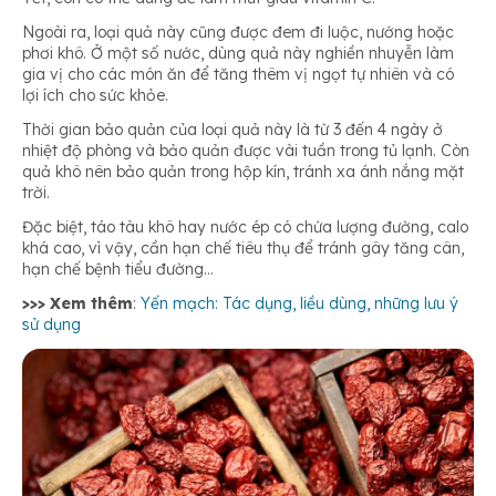
Ngoài ra, loại quả này cũng được đem đi luộc, nướng hoặc
phơi khô. Ở một số nước, dùng quả này nghiền nhuyễn làm
gia vị cho các món ăn để tăng thêm vị ngọt tự nhiên và có
lợi ích cho sức khỏe.
Thời gian bảo quản của loại quả này là từ 3 đến 4 ngày ở
nhiệt độ phòng và bảo quản được vài tuần trong tủ lạnh. Còn
quả khô nên bảo quản trong hộp kín, tránh xa ánh nắng mặt
trời.
Đặc biệt, táo tàu khô hay nước ép có chứa lượng đường, calo
khá cao, vì vậy, cần hạn chế tiêu thụ để tránh gây tăng cân,
hạn chế bệnh tiểu đường…
>>> Xem thêm
:
Yến mạch: Tác dụng, liều dùng, những lưu ý
sử dụng