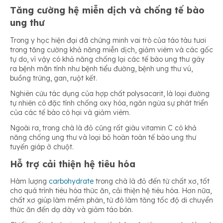
Tăng cường hệ miễn dịch và chống tế bào
ung thư
Trong y học hiện đại đã chứng minh vai trò của táo tàu tươi
trong tăng cường khả năng miễn dịch, giảm viêm và các gốc
tự do, vì vậy có khả năng chống lại các tế bào ung thư gây
ra bệnh mãn tính như bệnh tiểu đường, bệnh ung thư vú,
buồng trứng, gan, ruột kết.
Nghiên cứu tác dụng của hợp chất polysacarit, là loại đường
tự nhiên có đặc tính chống oxy hóa, ngăn ngừa sự phát triển
của các tế bào có hại và giảm viêm.
Ngoài ra, trong chà là đỏ cũng rất giàu vitamin C có khả
năng chống ung thư và loại bỏ hoàn toàn tế bào ung thư
tuyến giáp ở chuột.
Hỗ trợ cải thiện hệ tiêu hóa
Hàm lượng
carbohydrate
trong chà là đỏ đến từ chất xơ, tốt
cho quá trình tiêu hóa thức ăn, cải thiện hệ tiêu hóa. Hơn nữa,
chất xơ giúp làm mềm phân, từ đó làm tăng tốc độ di chuyển
thức ăn đến dạ dày và giảm táo bón.