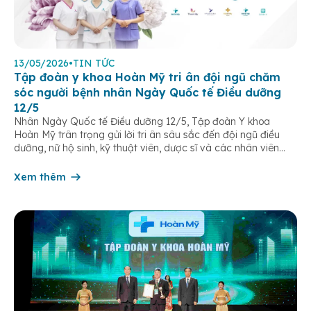
13/05/2026
•
TIN TỨC
Tập đoàn y khoa Hoàn Mỹ tri ân đội ngũ chăm
sóc người bệnh nhân Ngày Quốc tế Điều dưỡng
12/5
Nhân Ngày Quốc tế Điều dưỡng 12/5, Tập đoàn Y khoa
Hoàn Mỹ trân trọng gửi lời tri ân sâu sắc đến đội ngũ điều
dưỡng, nữ hộ sinh, kỹ thuật viên, dược sĩ và các nhân viên
chăm sóc người bệnh trên toàn hệ thống – những người luôn
âm thầm đồng hành trên […]
Xem thêm