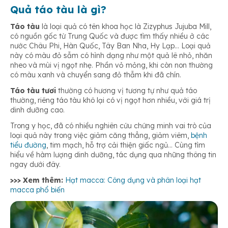
Quả táo tàu là gì?
Táo tàu
là loại quả có tên khoa học là Zizyphus Jujuba Mill,
có nguồn gốc từ Trung Quốc và được tìm thấy nhiều ở các
nước Châu Phi, Hàn Quốc, Tây Ban Nha, Hy Lạp… Loại quả
này có màu đỏ sẫm có hình dạng như một quả lê nhỏ, nhăn
nheo và mùi vị ngọt nhẹ. Phần vỏ mỏng, khi còn non thường
có màu xanh và chuyển sang đỏ thẫm khi đã chín.
Táo tàu tươi
thường có hương vị tương tự như quả táo
thường, riêng táo tàu khô lại có vị ngọt hơn nhiều, với giá trị
dinh dưỡng cao.
Trong y học, đã có nhiều nghiên cứu chứng minh vai trò của
loại quả này trong việc giảm căng thẳng, giảm viêm,
bệnh
tiểu đường
, tim mạch, hỗ trợ cải thiện giấc ngủ… Cùng tìm
hiểu về hàm lượng dinh dưỡng, tác dụng qua những thông tin
ngay dưới đây.
>>> Xem thêm:
Hạt macca: Công dụng và phân loại hạt
macca phổ biến