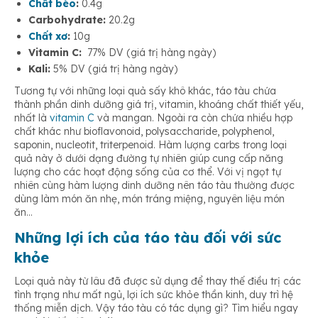
Chất béo
:
0.4g
Carbohydrate:
20.2g
Chất xơ
:
10g
Vitamin C:
77% DV (giá trị hàng ngày)
Kali:
5% DV (giá trị hàng ngày)
Tương tự với những loại quả sấy khô khác, táo tàu chứa
thành phần dinh dưỡng giá trị, vitamin, khoáng chất thiết yếu,
nhất là
vitamin C
và mangan. Ngoài ra còn chứa nhiều hợp
chất khác như bioflavonoid, polysaccharide, polyphenol,
saponin, nucleotit, triterpenoid. Hàm lượng carbs trong loại
quả này ở dưới dạng đường tự nhiên giúp cung cấp năng
lượng cho các hoạt động sống của cơ thể. Với vị ngọt tự
nhiên cùng hàm lượng dinh dưỡng nên táo tàu thường được
dùng làm món ăn nhẹ, món tráng miệng, nguyên liệu món
ăn…
Những lợi ích của táo tàu đối với sức
khỏe
Loại quả này từ lâu đã được sử dụng để thay thế điều trị các
tình trạng như mất ngủ, lợi ích sức khỏe thần kinh, duy trì hệ
thống miễn dịch. Vậy táo tàu có tác dụng gì? Tìm hiểu ngay