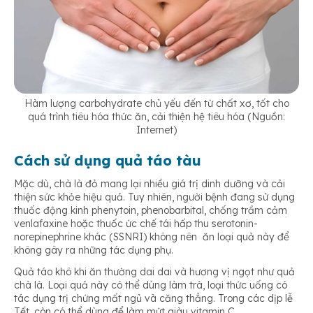
Hàm lượng carbohydrate chủ yếu đến từ chất xơ, tốt cho
quá trình tiêu hóa thức ăn, cải thiện hệ tiêu hóa (Nguồn:
Internet)
Cách sử dụng quả táo tàu
Mặc dù, chà là đỏ mang lại nhiều giá trị dinh dưỡng và cải
thiện sức khỏe hiệu quả. Tuy nhiên, người bệnh đang sử dụng
thuốc động kinh phenytoin, phenobarbital, chống trầm cảm
venlafaxine hoặc thuốc ức chế tái hấp thu serotonin-
norepinephrine khác (SSNRI) không nên ăn loại quả này để
không gây ra những tác dụng phụ.
Quả táo khô khi ăn thường dai dai và hương vị ngọt như quả
chà là. Loại quả này có thể dùng làm trà, loại thức uống có
tác dụng trị chứng mất ngủ và căng thẳng. Trong các dịp lễ
Tết, còn có thể dùng để làm mứt giàu vitamin C.