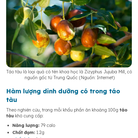
Táo tàu là loại quả có tên khoa học là Zizyphus Jujuba Mill, có
nguồn gốc từ Trung Quốc (Nguồn: Internet)
Hàm lượng dinh dưỡng có trong táo
tàu
Theo nghiên cứu, trong mỗi khẩu phần ăn khoảng 100g
táo
tàu
khô cung cấp:
Năng lượng:
79 calo
Chất đạm:
1.2g