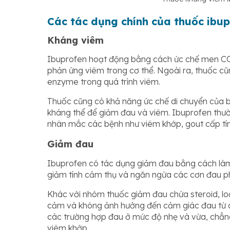
Các tác dụng chính của thuốc ibu
Kháng viêm
Ibuprofen hoạt động bằng cách ức chế men COX
phản ứng viêm trong cơ thể. Ngoài ra, thuốc c
enzyme trong quá trình viêm.
Thuốc cũng có khả năng ức chế di chuyển của 
kháng thể để giảm đau và viêm. Ibuprofen thườ
nhân mắc các bệnh như viêm khớp, gout cấp tính
Giảm đau
Ibuprofen có tác dụng giảm đau bằng cách làm
giảm tính cảm thụ và ngăn ngừa các cơn đau phá
Khác với nhóm thuốc giảm đau chứa steroid, lo
cảm và không ảnh hưởng đến cảm giác đau từ c
các trường hợp đau ở mức độ nhẹ và vừa, chẳ
viêm khớp.