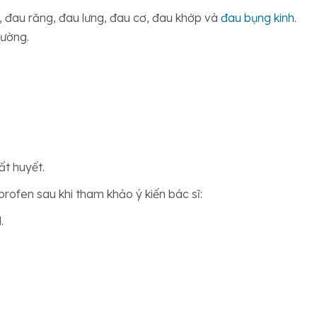
 đau răng, đau lưng, đau cơ, đau khớp và
đau bụng kinh
.
ường.
ất huyết.
rofen sau khi tham khảo ý kiến bác sĩ:
.