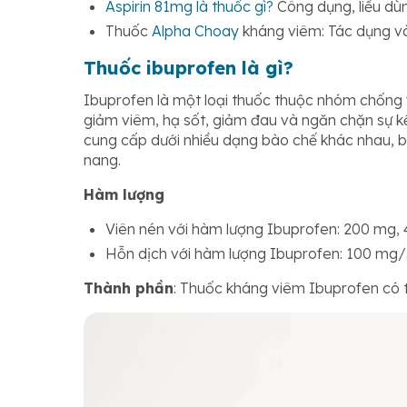
Aspirin 81mg là thuốc gì?
Công dụng, liều dùn
Thuốc
Alpha Choay
kháng viêm: Tác dụng và
Thuốc ibuprofen là gì?
Ibuprofen là một loại thuốc thuộc nhóm chống 
giảm viêm, hạ sốt, giảm đau và ngăn chặn sự kế
cung cấp dưới nhiều dạng bào chế khác nhau, b
nang.
Hàm lượng
Viên nén với hàm lượng Ibuprofen: 200 mg,
Hỗn dịch với hàm lượng Ibuprofen: 100 mg/
Thành phần
: Thuốc kháng viêm Ibuprofen có t