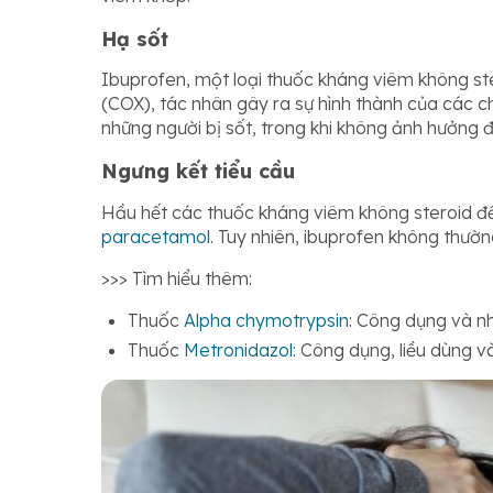
Hạ sốt
Ibuprofen, một loại thuốc kháng viêm không s
(COX), tác nhân gây ra sự hình thành của các c
những người bị sốt, trong khi không ảnh hưởng đ
Ngưng kết tiểu cầu
Hầu hết các thuốc kháng viêm không steroid đề
paracetamol
. Tuy nhiên, ibuprofen không thườ
>>> Tìm hiểu thêm:
Thuốc
Alpha chymotrypsin
: Công dụng và nh
Thuốc
Metronidazol
: Công dụng, liều dùng v