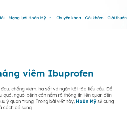
tôi
Mạng lưới Hoàn Mỹ
Chuyên khoa
Gói khám
Giải thưở
háng viêm Ibuprofen
au, chống viêm, hạ sốt và ngăn kết tập tiểu cầu. Để
 quả, người bệnh cần nắm rõ thông tin liên quan đến
lưu ý quan trọng. Trong bài viết này,
Hoàn Mỹ
sẽ cung
 và cách bổ sung.