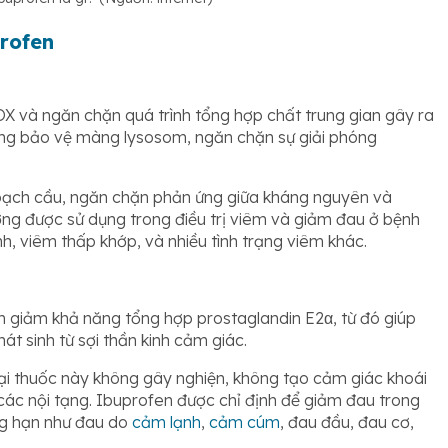
profen
 và ngăn chặn quá trình tổng hợp chất trung gian gây ra
ũng bảo vệ màng lysosom, ngăn chặn sự giải phóng
bạch cầu, ngăn chặn phản ứng giữa kháng nguyên và
ng được sử dụng trong điều trị viêm và giảm đau ở bệnh
, viêm thấp khớp, và nhiều tình trạng viêm khác.
 giảm khả năng tổng hợp prostaglandin E2α, từ đó giúp
t sinh từ sợi thần kinh cảm giác.
ại thuốc này không gây nghiện, không tạo cảm giác khoái
ác nội tạng. Ibuprofen được chỉ định để giảm đau trong
ng hạn như đau do
cảm lạnh
,
cảm cúm
, đau đầu, đau cơ,