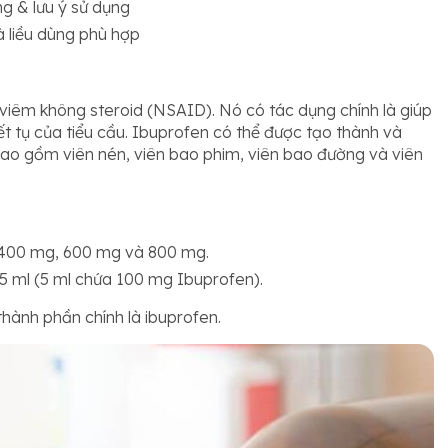
g & lưu ý sử dụng
 liều dùng phù hợp
viêm không steroid (NSAID). Nó có tác dụng chính là giúp
t tụ của tiểu cầu. Ibuprofen có thể được tạo thành và
ao gồm viên nén, viên bao phim, viên bao đường và viên
 400 mg, 600 mg và 800 mg.
5 ml (5 ml chứa 100 mg Ibuprofen).
hành phần chính là ibuprofen.