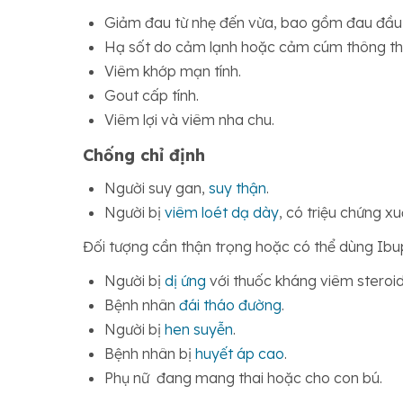
Giảm đau từ nhẹ đến vừa, bao gồm đau đầu,
Hạ sốt do cảm lạnh hoặc cảm cúm thông th
Viêm khớp mạn tính.
Gout cấp tính.
Viêm lợi và viêm nha chu.
Chống chỉ định
Người suy gan,
suy thận
.
Người bị
viêm loét dạ dày
, có triệu chứng xu
Đối tượng cần thận trọng hoặc có thể dùng Ibup
Người bị
dị ứng
với thuốc kháng viêm steroid
Bệnh nhân
đái tháo đường
.
Người bị
hen suyễn
.
Bệnh nhân bị
huyết áp cao
.
Phụ nữ đang mang thai hoặc cho con bú.