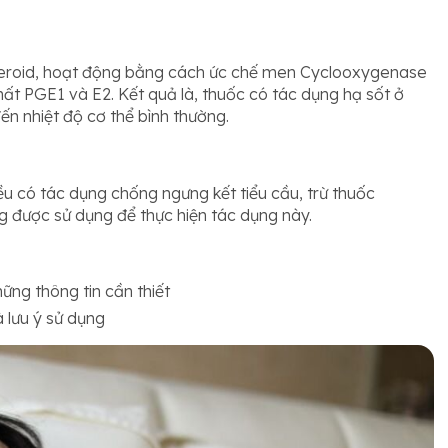
teroid, hoạt động bằng cách ức chế men Cyclooxygenase
hất PGE1 và E2. Kết quả là, thuốc có tác dụng hạ sốt ở
ến nhiệt độ cơ thể bình thường.
u có tác dụng chống ngưng kết tiểu cầu, trừ thuốc
ng được sử dụng để thực hiện tác dụng này.
ững thông tin cần thiết
à lưu ý sử dụng