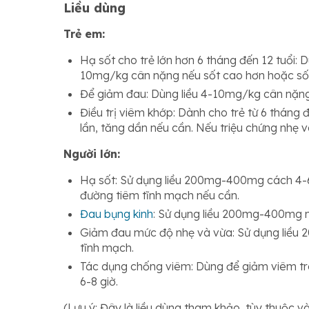
Liều dùng
Trẻ em:
Hạ sốt cho trẻ lớn hơn 6 tháng đến 12 tuổi:
10mg/kg cân nặng nếu sốt cao hơn hoặc sốt 
Để giảm đau: Dùng liều 4-10mg/kg cân nặng
Điều trị viêm khớp: Dành cho trẻ từ 6 tháng 
lần, tăng dần nếu cần. Nếu triệu chứng nhẹ 
Người lớn:
Hạ sốt: Sử dụng liều 200mg-400mg cách 4-6 
đường tiêm tĩnh mạch nếu cần.
Đau bụng kinh
: Sử dụng liều 200mg-400mg mỗ
Giảm đau mức độ nhẹ và vừa: Sử dụng liều 
tĩnh mạch.
Tác dụng chống viêm: Dùng để giảm viêm tr
6-8 giờ.
(Lưu ý: Đây là liều dùng tham khảo, tùy thuộc v