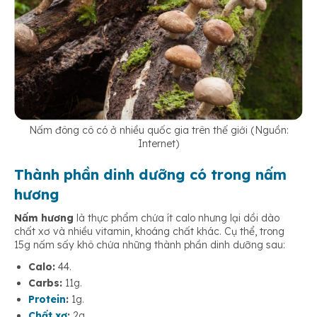
Nấm đông cô có ở nhiều quốc gia trên thế giới (Nguồn:
Internet)
Thành phần dinh dưỡng có trong nấm
hương
Nấm hương
là thực phẩm chứa ít calo nhưng lại dồi dào
chất xơ và nhiều vitamin, khoáng chất khác. Cụ thể, trong
15g nấm sấy khô chứa những thành phần dinh dưỡng sau:
Calo:
44.
Carbs:
11g.
Protein
:
1g.
Chất xơ
:
2g.