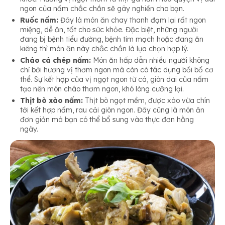
ngon của nấm chắc chắn sẽ gây nghiền cho bạn.
Ruốc nấm:
Đây là món ăn chay thanh đạm lại rất ngon
miệng, dễ ăn, tốt cho sức khỏe. Đặc biệt, những người
đang bị bệnh tiểu đường, bệnh tim mạch hoặc đang ăn
kiêng thì món ăn này chắc chắn là lựa chọn hợp lý.
Cháo cá chép nấm:
Món ăn hấp dẫn nhiều người không
chỉ bởi hương vị thơm ngon mà còn có tác dụng bồi bổ cơ
thể. Sự kết hợp của vị ngọt ngon từ cá, giòn dai của nấm
tạo nên món cháo thơm ngon, khó lòng cưỡng lại.
Thịt bò xào nấm:
Thịt bò ngọt mềm, được xào vừa chín
tới kết hợp nấm, rau cải giòn ngon. Đây cũng là món ăn
đơn giản mà bạn có thể bổ sung vào thực đơn hằng
ngày.