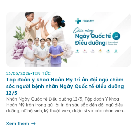
13/05/2026
•
TIN TỨC
Tập đoàn y khoa Hoàn Mỹ tri ân đội ngũ chăm
sóc người bệnh nhân Ngày Quốc tế Điều dưỡng
12/5
Nhân Ngày Quốc tế Điều dưỡng 12/5, Tập đoàn Y khoa
Hoàn Mỹ trân trọng gửi lời tri ân sâu sắc đến đội ngũ điều
dưỡng, nữ hộ sinh, kỹ thuật viên, dược sĩ và các nhân viên
chăm sóc người bệnh trên toàn hệ thống – những người luôn
âm thầm đồng hành trên […]
Xem thêm