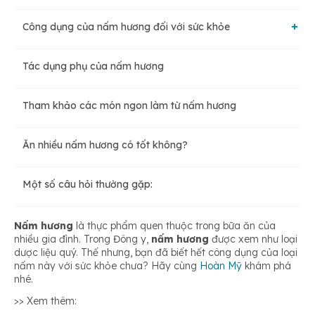
Công dụng của nấm hương đối với sức khỏe
Tác dụng phụ của nấm hương
Nấm hương tốt cho tim mạch
Tham khảo các món ngon làm từ nấm hương
Nấm hương giúp kháng khuẩn
Ăn nhiều nấm hương có tốt không?
Ngăn ngừa ung thư
Một số câu hỏi thường gặp:
Nấm hương giúp chống oxy hóa
Nấm hương
là thực phẩm quen thuộc trong bữa ăn của
nhiều gia đình. Trong Đông y,
nấm hương
được xem như loại
dược liệu quý. Thế nhưng, bạn đã biết hết công dụng của loại
Giúp xương chắc khỏe
nấm này với sức khỏe chưa? Hãy cùng
Hoàn Mỹ
khám phá
nhé.
>> Xem thêm:
Giúp cơ thể có năng lượng