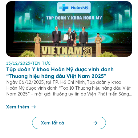
15/12/2025
•
TIN TỨC
Tập đoàn Y khoa Hoàn Mỹ được vinh danh
“Thương hiệu hàng đầu Việt Nam 2025”
Ngày 06/12/2025, tại TP. Hồ Chí Minh, Tập đoàn y khoa
Hoàn Mỹ được vinh danh “Top 10 Thương hiệu hàng đầu Việt
Nam 2025” – một giải thưởng uy tín do Viện Phát triển Sáng
chế và Đổi mới Công nghệ phối hợp với Trung tâm Nghiên
cứu Phát triển Doanh nghiệp Châu Á […]
Xem thêm
Xem tất cả