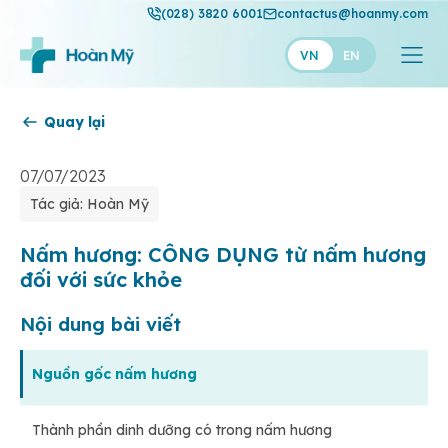
(028) 3820 6001
contactus@hoanmy.com
VN
EN
Quay lại
Hoàn Mỹ
Hoàn Mỹ Gold
07/07/2023
Tác giả: Hoàn Mỹ
Hạnh Phúc
Thuận Mỹ
Nấm hương: CÔNG DỤNG từ nấm hương
đối với sức khỏe
Nội dung bài viết
Nguồn gốc nấm hương
Thành phần dinh dưỡng có trong nấm hương