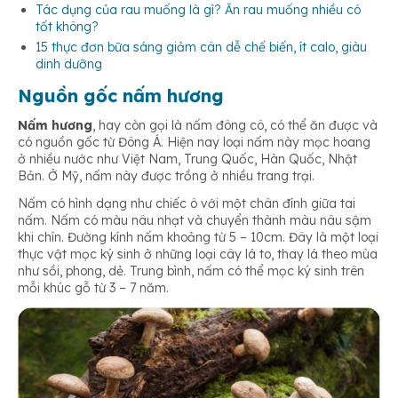
Tác dụng của rau muống là gì? Ăn rau muống nhiều có
tốt không?
15 thực đơn bữa sáng giảm cân dễ chế biến, ít calo, giàu
Giúp da chắc khỏe
dinh dưỡng
Nguồn gốc nấm hương
Nấm hương
, hay còn gọi là nấm đông cô, có thể ăn được và
có nguồn gốc từ Đông Á. Hiện nay loại nấm này mọc hoang
ở nhiều nước như Việt Nam, Trung Quốc, Hàn Quốc, Nhật
Bản. Ở Mỹ, nấm này được trồng ở nhiều trang trại.
Nấm
có hình dạng như chiếc ô với một chân đính giữa tai
nấm. Nấm có màu nâu nhạt và chuyển thành màu nâu sậm
khi chín. Đường kính nấm khoảng từ 5 – 10cm. Đây là
một loại
thực vật mọc ký sinh ở những loại cây lá to, thay lá theo mùa
như sồi, phong, dẻ. Trung bình, nấm có thể mọc ký sinh trên
mỗi khúc gỗ từ 3 – 7 năm.