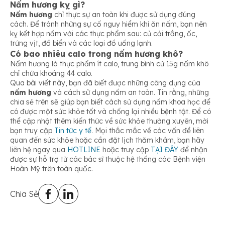
Nấm hương kỵ gì?
Nấm hương
chỉ thực sự an toàn khi được sử dụng đúng
cách. Để tránh những sự cố nguy hiểm khi ăn nấm, bạn nên
kỵ kết hợp nấm với các thực phẩm sau: củ cải trắng, ốc,
trứng vịt, đồ biển và các loại đồ uống lạnh.
Có bao nhiêu calo trong nấm hương khô?
Nấm hương là thực phẩm ít calo, trung bình cứ 15g nấm khô
chỉ chứa khoáng 44 calo.
Qua bài viết này, bạn đã biết được những công dụng của
nấm hương
và cách sử dụng nấm an toàn. Tin rằng, những
chia sẻ trên sẽ giúp bạn biết cách sử dụng nấm khoa học để
có được một sức khỏe tốt và chống lại nhiều bệnh tật. Để có
thể cập nhật thêm kiến thức về sức khỏe thường xuyên, mời
bạn truy cập
Tin tức y tế
. Mọi thắc mắc về các vấn đề liên
quan đến sức khỏe hoặc cần đặt lịch thăm khám, bạn hãy
liên hệ ngay qua
HOTLINE
hoặc truy cập
TẠI ĐÂY
để nhận
được sự hỗ trợ từ các bác sĩ thuộc hệ thống các Bệnh viện
Hoàn Mỹ trên toàn quốc.
Chia Sẻ