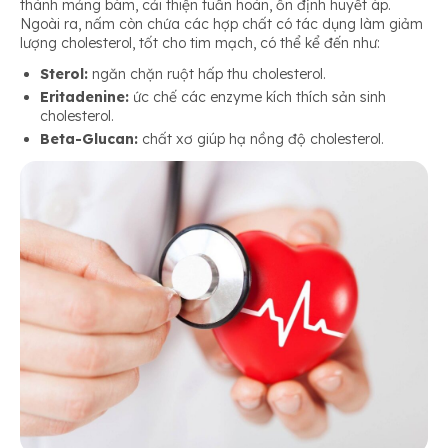
thành mảng bám, cải thiện tuần hoàn, ổn định huyết áp.
Ngoài ra, nấm còn chứa các hợp chất có tác dụng làm giảm
lượng cholesterol, tốt cho tim mạch, có thể kể đến như:
Sterol:
ngăn chặn ruột hấp thu cholesterol.
Eritadenine:
ức chế các enzyme kích thích sản sinh
cholesterol.
Beta-Glucan:
chất xơ giúp hạ nồng độ cholesterol.