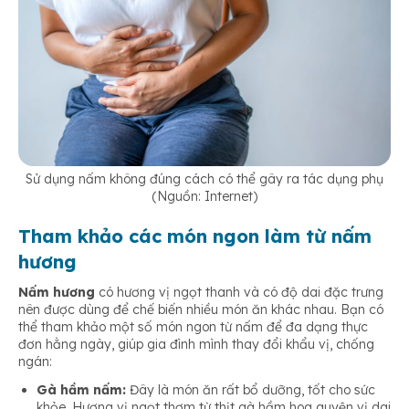
Sử dụng nấm không đúng cách có thể gây ra tác dụng phụ
(Nguồn: Internet)
Tham khảo các món ngon làm từ nấm
hương
Nấm hương
có hương vị ngọt thanh và có độ dai đặc trưng
nên được dùng để chế biến nhiều món ăn khác nhau. Bạn có
thể tham khảo một số món ngon từ nấm để đa dạng thực
đơn hằng ngày, giúp gia đình mình thay đổi khẩu vị, chống
ngán:
Gà hầm nấm:
Đây là món ăn rất bổ dưỡng, tốt cho sức
khỏe. Hương vị ngọt thơm từ thịt gà hầm hoa quyện vị dai