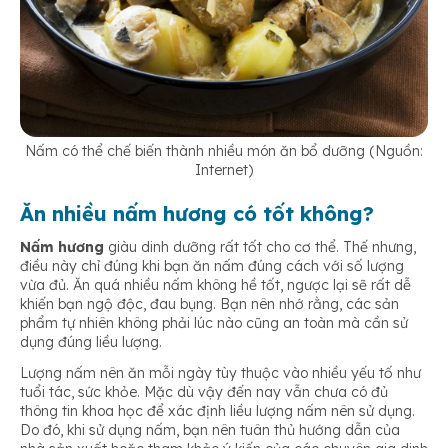
Nấm có thể chế biến thành nhiều món ăn bổ dưỡng (Nguồn:
Internet)
Ăn nhiều nấm hương có tốt không?
Nấm hương
giàu dinh dưỡng rất tốt cho cơ thể. Thế nhưng,
điều này chỉ đúng khi bạn ăn nấm đúng cách với số lượng
vừa đủ. Ăn quá nhiều nấm không hề tốt, ngược lại sẽ rất dễ
khiến bạn ngộ độc, đau bụng. Bạn nên nhớ rằng, các sản
phẩm tự nhiên không phải lúc nào cũng an toàn mà cần sử
dụng đúng liều lượng.
Lượng nấm nên ăn mỗi ngày tùy thuộc vào nhiều yếu tố như
tuổi tác, sức khỏe. Mặc dù vậy đến nay vẫn chưa có đủ
thông tin khoa học để xác định liều lượng nấm nên sử dụng.
Do đó, khi sử dụng nấm, bạn nên tuân thủ hướng dẫn của