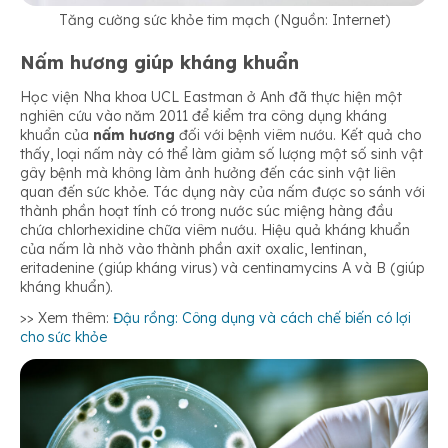
Tăng cường sức khỏe tim mạch (Nguồn: Internet)
Nấm hương giúp kháng khuẩn
Học viện Nha khoa UCL Eastman ở Anh đã thực hiện một
nghiên cứu vào năm 2011 để kiểm tra công dụng kháng
khuẩn của
nấm hương
đối với bệnh viêm nướu. Kết quả cho
thấy, loại nấm này có thể làm giảm số lượng một số sinh vật
gây bệnh mà không làm ảnh hưởng đến các sinh vật liên
quan đến sức khỏe. Tác dụng này của nấm được so sánh với
thành phần hoạt tính có trong nước súc miệng hàng đầu
chứa chlorhexidine chữa viêm nướu. Hiệu quả kháng khuẩn
của nấm là nhờ vào thành phần axit oxalic, lentinan,
eritadenine (giúp kháng virus) và centinamycins A và B (giúp
kháng khuẩn).
>> Xem thêm:
Đậu rồng: Công dụng và cách chế biến có lợi
cho sức khỏe