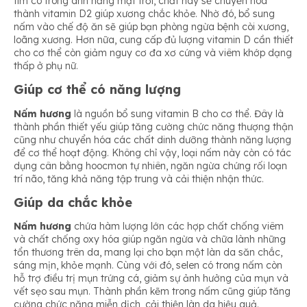
tím có trong ánh nắng mặt trời, chất này sẽ chuyển hóa
thành vitamin D2 giúp xương chắc khỏe. Nhờ đó, bổ sung
nấm vào chế độ ăn sẽ giúp bạn phòng ngừa bệnh còi xương,
loãng xương. Hơn nữa, cung cấp đủ lượng vitamin D cần thiết
cho cơ thể còn giảm nguy cơ đa xơ cứng và viêm khớp dạng
thấp ở phụ nữ.
Giúp cơ thể có năng lượng
Nấm hương
là nguồn bổ sung vitamin B cho cơ thể. Đây là
thành phần thiết yếu giúp tăng cường chức năng thượng thận
cũng như chuyển hóa các chất dinh dưỡng thành năng lượng
để cơ thể hoạt động. Không chỉ vậy, loại nấm này còn có tác
dụng cân bằng hoocmon tự nhiên, ngăn ngừa chứng rối loạn
trí não, tăng khả năng tập trung và cải thiện nhận thức.
Giúp da chắc khỏe
Nấm hương
chứa hàm lượng lớn các hợp chất chống viêm
và chất chống oxy hóa giúp ngăn ngừa và chữa lành những
tổn thương trên da, mang lại cho bạn một làn da săn chắc,
sáng mịn, khỏe mạnh. Cùng với đó, selen có trong nấm còn
hỗ trợ điều trị mụn trứng cá, giảm sự ảnh hưởng của mụn và
vết sẹo sau mụn. Thành phần kẽm trong nấm cũng giúp tăng
cường chức năng miễn dịch, cải thiện làn da hiệu quả.