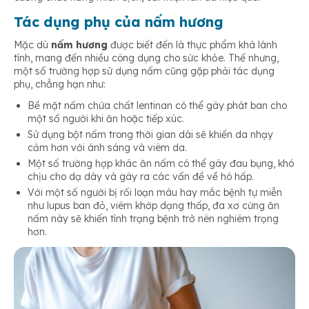
Tác dụng phụ của nấm hương
Mặc dù
nấm hương
được biết đến là thực phẩm khá lành
tính, mang đến nhiều công dụng cho sức khỏe. Thế nhưng,
một số trường hợp sử dụng nấm cũng gặp phải tác dụng
phụ, chẳng hạn như:
Bề mặt nấm chứa chất lentinan có thể gây phát ban cho
một số người khi ăn hoặc tiếp xúc.
Sử dụng bột nấm trong thời gian dài sẽ khiến da nhạy
cảm hơn với ánh sáng và viêm da.
Một số trường hợp khác ăn nấm có thể gây đau bụng, khó
chịu cho dạ dày và gây ra các vấn đề về hô hấp.
Với một số người bị rối loạn máu hay mắc bệnh tự miễn
như lupus ban đỏ, viêm khớp dạng thấp, đa xơ cứng ăn
nấm này sẽ khiến tình trạng bệnh trở nên nghiêm trọng
hơn.