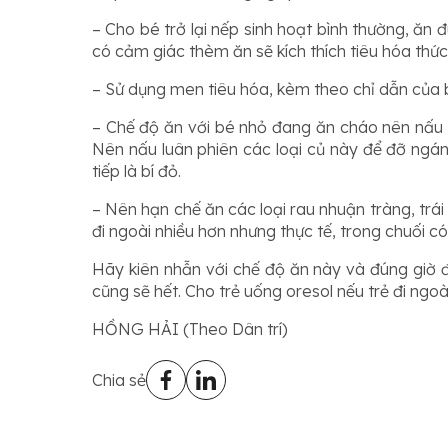
– Cho bé trở lại nếp sinh hoạt bình thường, ăn
có cảm giác thèm ăn sẽ kích thích tiêu hóa thức
– Sử dụng men tiêu hóa, kèm theo chỉ dẫn của b
– Chế độ ăn với bé nhỏ đang ăn cháo nên nấu chá
Nên nấu luân phiên các loại củ này để đỡ ngán
tiếp là bí đỏ.
– Nên hạn chế ăn các loại rau nhuận tràng, trá
đi ngoài nhiều hơn nhưng thực tế, trong chuối có 
Hãy kiên nhẫn với chế độ ăn này và đúng giờ đú
cũng sẽ hết. Cho trẻ uống oresol nếu trẻ đi ngoài
HỒNG HẢI (Theo Dân trí)
Chia sẻ