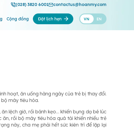
(028) 3820 6001
contactus@hoanmy.com
ng
Cộng đồng
Đặt lịch hẹn
VN
EN
inh hoạt, ăn uống hàng ngày của trẻ bị thay đổi.
 bộ máy tiêu hóa.
 ăn lệch giờ, rồi bánh kẹo… khiến bụng dạ bé lúc
ăn, rồi bộ máy tiêu hóa quá tải khiến nhiều trẻ
rạng này, cha mẹ phải hết sức kiên trì để lặp lại