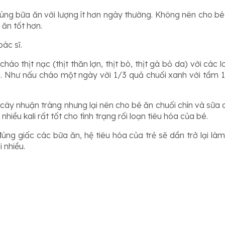
 đúng bữa ăn với lượng ít hơn ngày thường. Không nên cho b
 ăn tốt hơn.
ác sĩ.
o thịt nạc (thịt thăn lợn, thịt bò, thịt gà bỏ da) với các lo
. Như nấu cháo một ngày với 1/3 quả chuối xanh với tầm 1/3
i cây nhuận tràng nhưng lại nên cho bé ăn chuối chín và sữa 
nhiều kali rất tốt cho tình trạng rối loạn tiêu hóa của bé.
ng giấc các bữa ăn, hệ tiêu hóa của trẻ sẽ dần trở lại làm v
 nhiều.