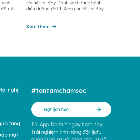
 vinh
chi tiết tại đây Danh sách thực hành
 đầu Việt
điều dưỡng đợt 1. Xem chi tiết tại đây
 tín do
Danh sách thực hành điều dưỡng đợt 2.
i mới
Xem chi tiết tại đây Danh sách thực
tâm
hành điều dưỡng đợt 3. Xem chi tiết tại
Xem thêm
hiệp
đây
Hội nghị
#tantamchamsoc
Đặt lịch hẹn
quà tặng
Tải App Danh Y ngay hôm nay!
Trải nghiệm tính năng đặt lịch,
bảo mật
quản lý hồ sơ và nhận các ưu đãi.