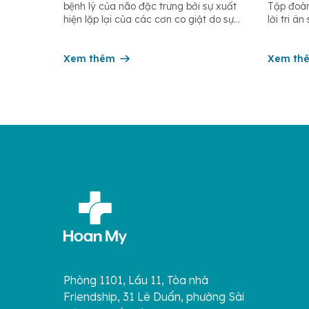
bệnh lý của não đặc trưng bởi sự xuất
Tập đoàn
tế Điề
hiện lặp lại của các cơn co giật do sự
lời tri â
phóng điện đột ngột, quá mức và đồng
dưỡng, nữ
thời của các tế bào thần kinh trong não.
và các n
Những cơn này có thể gây ra rối loạn
Xem thêm
trên toà
Xem th
vận […]
âm thầm 
Phòng 1101, Lầu 11, Tòa nhà
Friendship, 31 Lê Duẩn, phường Sài