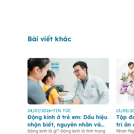
Bài viết khác
24/07/2026
•
TIN TỨC
13/05/2
Động kinh ở trẻ em: Dấu hiệu
Tập đ
nhận biết, nguyên nhân và
tri ân
Động kinh là gì? Động kinh là tình trạng
Nhân Ngà
cách xử trí
người