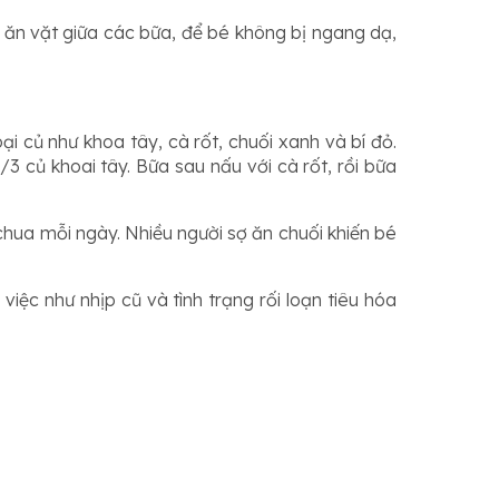
é ăn vặt giữa các bữa, để bé không bị ngang dạ,
ại củ như khoa tây, cà rốt, chuối xanh và bí đỏ.
 củ khoai tây. Bữa sau nấu với cà rốt, rồi bữa
chua mỗi ngày. Nhiều người sợ ăn chuối khiến bé
iệc như nhịp cũ và tình trạng rối loạn tiêu hóa