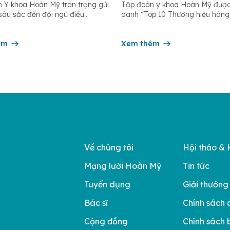
 Y khoa Hoàn Mỹ trân trọng gửi
Tập đoàn y khoa Hoàn Mỹ được
u dưỡng 12/5
n sâu sắc đến đội ngũ điều
danh “Top 10 Thương hiệu hàng
 hộ sinh, kỹ thuật viên, dược sĩ
Nam 2025” – một giải thưởng uy
hân viên chăm sóc người bệnh
Viện Phát triển Sáng chế và Đổ
n hệ thống – những người luôn
êm
Công nghệ phối hợp với Trung 
Xem thêm
đồng hành trên […]
Nghiên cứu Phát triển Doanh ng
Châu Á […]
Về chúng tôi
Hội thảo & 
Mạng lưới Hoàn Mỹ
Tin tức
Tuyển dụng
Giải thưởng
Bác sĩ
Chính sách 
Cộng đồng
Chính sách 