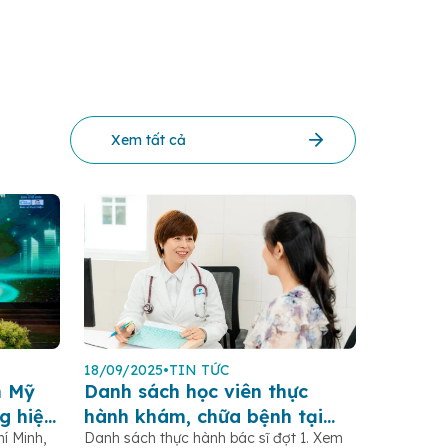
Xem tất cả
18/09/2025
•
TIN TỨC
n Mỹ
Danh sách học viên thực
g hiệu
hành khám, chữa bệnh tại
í Minh,
Danh sách thực hành bác sĩ đợt 1. Xem
25”
bệnh viện Hoàn Mỹ Sài Gòn