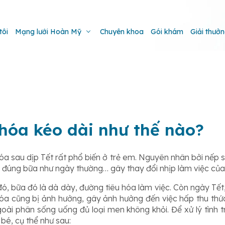
tôi
Mạng lưới Hoàn Mỹ
Chuyên khoa
Gói khám
Giải thưở
u hóa kéo dài như thế nào?
hóa sau dịp Tết rất phổ biến ở trẻ em. Nguyên nhân bởi nếp s
, đúng bữa như ngày thường… gây thay đổi nhịp làm việc của
ó, bữa đó là dà dày, đường tiêu hóa làm việc. Còn ngày Tết,
a cũng bị ảnh hưởng, gây ảnh hưởng đến việc hấp thu thức 
ngoài phân sống uống đủ loại men không khỏi. Để xử lý tình t
bé, cụ thể như sau: