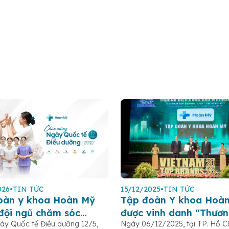
026
•
TIN TỨC
15/12/2025
•
TIN TỨC
oàn y khoa Hoàn Mỹ
Tập đoàn Y khoa Hoà
 đội ngũ chăm sóc
được vinh danh “Thươn
y Quốc tế Điều dưỡng 12/5,
Ngày 06/12/2025, tại TP. Hồ Ch
 bệnh nhân Ngày Quốc
hàng đầu Việt Nam 20