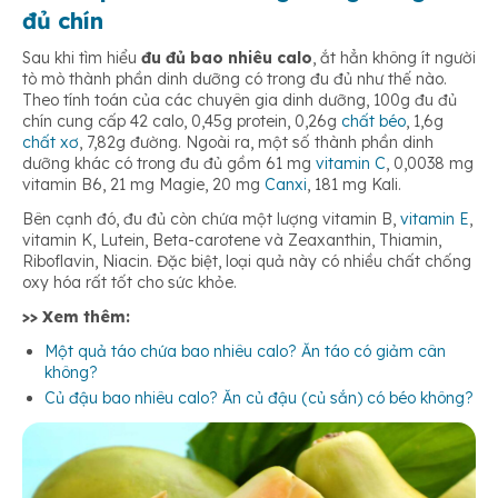
đủ chín
Sau khi tìm hiểu
đu đủ bao nhiêu calo
, ắt hẳn không ít người
tò mò thành phần dinh dưỡng có trong đu đủ như thế nào.
Theo tính toán của các chuyên gia dinh dưỡng, 100g đu đủ
chín cung cấp 42 calo, 0,45g protein, 0,26g
chất béo
, 1,6g
chất xơ
, 7,82g đường. Ngoài ra, một số thành phần dinh
dưỡng khác có trong đu đủ gồm 61 mg
vitamin C
, 0,0038 mg
vitamin B6, 21 mg Magie, 20 mg
Canxi
, 181 mg Kali.
Bên cạnh đó, đu đủ còn chứa một lượng vitamin B,
vitamin E
,
vitamin K, Lutein, Beta-carotene và Zeaxanthin, Thiamin,
Riboflavin, Niacin. Đặc biệt, loại quả này có nhiều chất chống
oxy hóa rất tốt cho sức khỏe.
>> Xem thêm:
Một quả táo chứa bao nhiêu calo? Ăn táo có giảm cân
không?
Củ đậu bao nhiêu calo? Ăn củ đậu (củ sắn) có béo không?