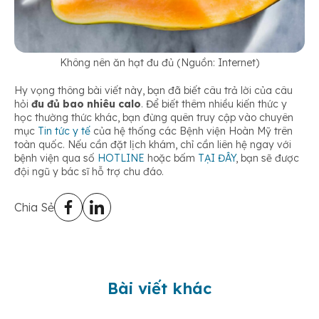
Không nên ăn hạt đu đủ (Nguồn: Internet)
Hy vọng thông bài viết này, bạn đã biết câu trả lời của câu
hỏi
đu đủ bao nhiêu calo
. Để biết thêm nhiều kiến thức y
học thường thức khác, bạn đừng quên truy cập vào chuyên
mục
Tin tức y tế
của
hệ thống các Bệnh viện Hoàn Mỹ trên
toàn quốc. Nếu cần đặt lịch khám, chỉ cần liên hệ ngay với
bệnh viện qua số
HOTLINE
hoặc bấm
TẠI ĐÂY
, bạn sẽ được
đội ngũ y bác sĩ hỗ trợ chu đáo.
Chia Sẻ
Bài viết khác