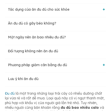
Tác dụng của ăn đu đủ cho sức khỏe
Ăn đu đủ có gây béo không?
Hỗ trợ giảm cân
Một ngày nên ăn bao nhiêu đu đủ?
Nâng cao sức khỏe tim mạch
Đối tượng không nên ăn đu đủ
Hiệu quả tốt cho hệ tiêu hoá
Phương pháp giảm cân bằng đu đủ
Ngăn ngừa nguy cơ ung thư
Lưu ý khi ăn đu đủ
Cách ăn đu đủ giảm cân
Kháng viêm kháng sưng
Đu đủ
là một trong những loại trái cây có nhiều dưỡng chất
Gợi ý các công thức giảm cân hiệu quả từ đu đủ
lại vừa rẻ và rất dễ mua. Loại quả này có vị ngọt thanh mát,
phù hợp với khẩu vị của người già lẫn trẻ nhỏ. Tuy nhiên,
nhiều người cũng băn khoăn rằng
đu đủ bao nhiêu calo
và
Hỗ trợ làm đẹp da