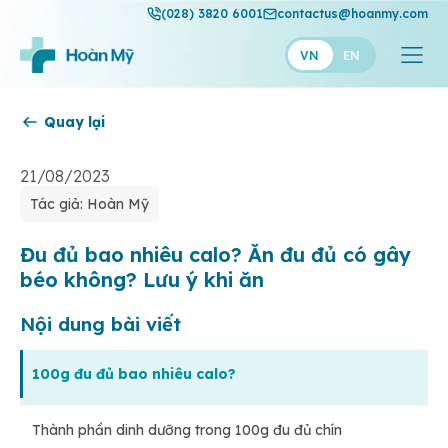
(028) 3820 6001
contactus@hoanmy.com
VN
EN
Quay lại
Hoàn Mỹ
Hoàn Mỹ Gold
21/08/2023
Tác giả: Hoàn Mỹ
Hạnh Phúc
Thuận Mỹ
Đu đủ bao nhiêu calo? Ăn đu đủ có gây
béo không? Lưu ý khi ăn
Nội dung bài viết
100g đu đủ bao nhiêu calo?
Thành phần dinh dưỡng trong 100g đu đủ chín