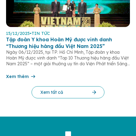
15/12/2025
•
TIN TỨC
Tập đoàn Y khoa Hoàn Mỹ được vinh danh
“Thương hiệu hàng đầu Việt Nam 2025”
Ngày 06/12/2025, tại TP. Hồ Chí Minh, Tập đoàn y khoa
Hoàn Mỹ được vinh danh “Top 10 Thương hiệu hàng đầu Việt
Nam 2025” – một giải thưởng uy tín do Viện Phát triển Sáng
chế và Đổi mới Công nghệ phối hợp với Trung tâm Nghiên
cứu Phát triển Doanh nghiệp Châu Á […]
Xem thêm
Xem tất cả