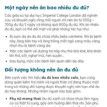
Một ngày nên ăn bao nhiêu đu đủ?
Các giáo sư tại đại học Imperial College London đã nghiên
cứu và khuyến nghị rằng mỗi người chỉ nên ăn từ 500g –
700g đu đủ/1 ngày và không quá 800g đu đủ. Khi ăn nhiều
đu đủ, bạn có thể đối mặt với phải những tác hại như:
Bị sạm da do đu đủ chứa nhiều beta carotene. Khi bị bệnh
này, lòng bàn tay và lòng trắng mắt ngả sang màu vàng
nhạt như bị bệnh vàng da.
Mắc các bệnh về đường hô hấp như thở khò khè, khó khăn
khi thở, sốt, nghẹt mũi, hen suyễn…
Đau bụng, mắc các bệnh liên quan đến dạ dày.
Đối tượng không nên ăn đu đủ
Bên cạnh việc tìm hiểu
đu đủ bao nhiêu calo
, bạn cũng
đừng quên kiểm tra mình và người thân có đang thuộc một
trong số những đối tượng được khuyến nghị nên hạn chế đu
đủ hay không. Những nhóm người này bao gồm:
Phụ nữ mang thai:
Đu đủ xanh có chứa nhựa làm nguy
cơ co thắt tử cung, gây ảnh hưởng đến thai nhi. Sản phụ