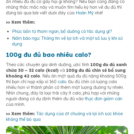
ăn nhiều đu đủ có gây hại gì không? Nếu bạn cũng đang có
những thắc mắc này và muốn tìm hiểu kỹ hơn về đu đủ thì
đừng bỏ qua bài viết dưới đây của
Hoàn Mỹ
nhé!
>> Xem thêm:
Phúc bồn tử thơm ngon, bổ dưỡng có tác dụng gì?
Nấm bào ngư: Thông tin về lợi ích và một số lưu ý khi sử
dụng
100g
đu đủ bao nhiêu calo?
Theo các chuyên gia dinh dưỡng, ước tính
100g đu đủ xanh
chứa 30 – 32 calo
(kcal)
và
100g đu đủ chín sẽ bổ sung
khoảng 42 calo
. Nếu ăn một quả đu đủ nặng khoảng 500g
thì bạn chỉ nạp xấp xỉ 160
calo
. Đu đủ chín có lượng calo
nhiều hơn vì thành phần có thêm một lượng đường tự nhiên.
Nhìn chung, đây là loại trái cây ít calo, phù hợp với những
người đang có dự định thêm đu đủ vào
thực đơn giảm cân
của mình.
>> Xem thêm:
Tác dụng của ớt chuông và lợi ích sức khỏe
không thể bỏ qua