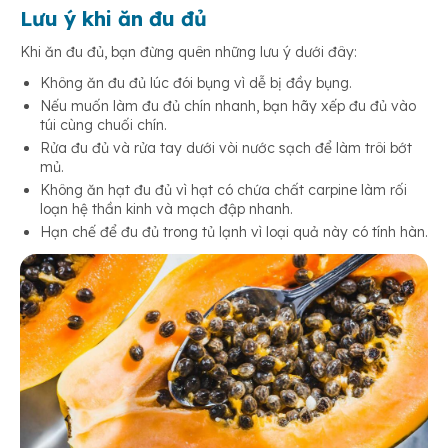
Lưu ý khi ăn đu đủ
Khi ăn đu đủ, bạn đừng quên những lưu ý dưới đây:
Không ăn đu đủ lúc đói bụng vì dễ bị đầy bụng.
Nếu muốn làm đu đủ chín nhanh, bạn hãy xếp đu đủ vào
túi cùng chuối chín.
Rửa đu đủ và rửa tay dưới vòi nước sạch để làm trôi bớt
mủ.
Không ăn hạt đu đủ vì hạt có chứa chất carpine làm rối
loạn hệ thần kinh và mạch đập nhanh.
Hạn chế để đu đủ trong tủ lạnh vì loại quả này có tính hàn.