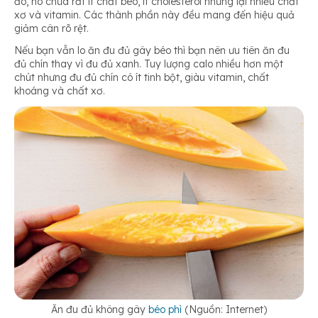
đó, nó chứa rất ít chất béo, ít cholesterol nhưng lại nhiều chất
xơ và vitamin. Các thành phần này đều mang đến hiệu quả
giảm cân rõ rệt.
Nếu bạn vẫn lo ăn đu đủ gây béo thì bạn nên ưu tiên ăn đu
đủ chín thay vì đu đủ xanh. Tuy lượng calo nhiều hơn một
chút nhưng đu đủ chín có ít tinh bột, giàu vitamin, chất
khoáng và chất xơ.
Ăn đu đủ không gây
béo phì
(Nguồn: Internet)