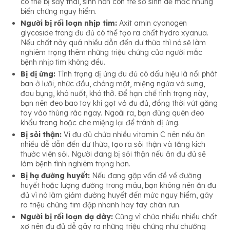
có thể bị sảy thai, sinh non còn trẻ sơ sinh dễ mắc những
biến chứng nguy hiểm.
Người bị rối loạn nhịp tim:
Axit amin cyanogen
glycoside trong đu đủ có thể tạo ra chất hydro xyanua.
Nếu chất này quá nhiều dẫn đến dư thừa thì nó sẽ làm
nghiêm trọng thêm những triệu chứng của người mắc
bệnh nhịp tim không đều.
Bị dị ứng:
Tình trạng dị ứng đu đủ có dấu hiệu là nổi phát
ban ở lưỡi, nhức đầu, chóng mặt, miệng ngứa và sưng,
đau bụng, khó nuốt, khó thở. Để hạn chế tình trạng này,
bạn nên đeo bao tay khi gọt vỏ đu đủ, đồng thời vứt găng
tay vào thùng rác ngay. Ngoài ra, bạn đừng quên đeo
khẩu trang hoặc che miệng lại để tránh dị ứng.
Bị sỏi thận:
Vì đu đủ chứa nhiều vitamin C nên nếu ăn
nhiều dễ dẫn đến dư thừa, tạo ra sỏi thận và tăng kích
thước viên sỏi. Người đang bị sỏi thận nếu ăn đu đủ sẽ
làm bệnh tình nghiêm trọng hơn.
Bị hạ đường huyết:
Nếu đang gặp vấn đề về đường
huyết hoặc lượng đường trong máu, bạn không nên ăn đu
đủ vì nó làm giảm đường huyết đến mức nguy hiểm, gây
ra triệu chứng tim đập nhanh hay tay chân run.
Người bị rối loạn dạ dày:
Cũng vì chứa nhiều nhiều chất
xơ nên đu đủ dễ gây ra những triệu chứng như chướng