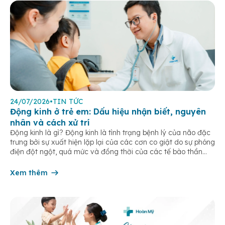
24/07/2026
•
TIN TỨC
Động kinh ở trẻ em: Dấu hiệu nhận biết, nguyên
nhân và cách xử trí
Động kinh là gì? Động kinh là tình trạng bệnh lý của não đặc
trưng bởi sự xuất hiện lặp lại của các cơn co giật do sự phóng
điện đột ngột, quá mức và đồng thời của các tế bào thần
kinh trong não. Những cơn này có thể gây ra rối loạn vận […]
Xem thêm