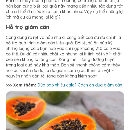
Khi nhìn thấy thành phần dinh dưỡng có trong quả đu đủ, ắt
hẳn bạn cũng biết loại quả này mang đến nhiều tác dụng tốt
cho cơ thể ở nhiều khía cạnh khác nhau. Vậy cụ thể những lợi
ích mà đu đủ mang lại là gì?
Hỗ trợ giảm cân
Công dụng rõ rệt và hầu như ai cũng biết của đu đủ chính là
hỗ trợ quá trình giảm cân hiệu quả. Bởi lẽ, dù ăn nửa ký
nhưng lượng calo bạn nạp vào chỉ nạp khoảng 210 calo vào
cơ thể. Đu đủ có nhiều chất xơ nhưng lại ít tinh bột và ít chất
béo nên không lo tăng cân. Đồng thời, lượng đường huyết
trong loại quả này khá thấp. Bạn sẽ nhanh chóng cảm thấy
no sau khi ăn đu đủ, từ đó giảm cảm giác thèm ăn vặt –
nguyên nhân dẫn tới tăng cân không kiểm soát.
>>> Xem thêm:
Dứa bao nhiêu calo? Cách ăn dứa giảm cân