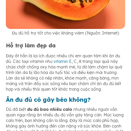
Đu đủ hỗ trợ tốt cho việc kháng viêm (Nguồn: Internet)
Hỗ trợ làm đẹp da
Đây ắt hẳn là lợi ích được nhiều chị em quan tâm khi ăn đu
đủ. Các loại vitamin như
vitamin E
, C, A trong loại quả này
chứa chất chống oxy hóa mạnh mẽ, từ đó làm chậm lại quá
trình làn da bị lão hóa do tuổi tác và điều kiện môi trường.
Làn da sẽ không có nếp nhăn, khỏe mạnh, căng bóng, mịn
màng và tràn đầy sức sống nếu bạn chăm chỉ ăn đu đủ kết
hợp với nhiều thói quen tốt khác trong cuộc sống.
Ăn đu đủ có gây béo không?
Dù đã biết
đu đủ bao nhiêu calo
nhưng nhiều người vẫn
quan ngại rằng ăn nhiều đu đủ vẫn gây tăng cân. Mức lượng
calo trên, bạn không cần lo lắng. Đây là mức calo phù hợp,
không gây ảnh hưởng đến cân nặng và sức khỏe. Bên cạnh