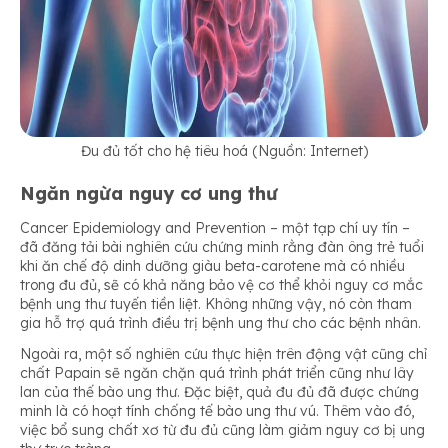
Đu đủ tốt cho hệ tiêu hoá (Nguồn: Internet)
Ngăn ngừa nguy cơ ung thư
Cancer Epidemiology and Prevention – một tạp chí uy tín –
đã đăng tải bài nghiên cứu chứng minh rằng đàn ông trẻ tuổi
khi ăn chế độ dinh dưỡng giàu beta-carotene mà có nhiều
trong đu đủ, sẽ có khả năng bảo vệ cơ thể khỏi nguy cơ mắc
bệnh ung thư tuyến tiền liệt. Không những vậy, nó còn tham
gia hỗ trợ quá trình điều trị bệnh ung thư cho các bệnh nhân.
Ngoài ra, một số nghiên cứu thực hiện trên động vật cũng chỉ
chất Papain sẽ ngăn chặn quá trình phát triển cũng như lây
lan của thế bào ung thư. Đặc biệt, quả đu đủ đã được chứng
minh là có hoạt tính chống tế bào ung thư vú. Thêm vào đó,
việc bổ sung chất xơ từ đu đủ cũng làm giảm nguy cơ bị ung