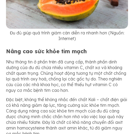
Đu đủ giúp quá trình giảm cân diễn ra nhanh hơn (Nguồn:
Internet)
Nâng cao sức khỏe tim mạch
Như thông tin ở phần trên đã cung cấp, thành phần dinh
dưỡng của đu đủ chứa nhiều vitamin C, chất xơ và khoáng
chất quan trọng. Chúng hoạt động tương tự một chất chống
lại quá trình oxy hoá, chống lại các gốc tự do. Theo nghiên
cứu của các nhà khoa học, cơ thể thiếu hụt vitamin C có
nguy cơ mắc bệnh tim cao hơn.
Đặc biệt, không thể không nhắc đến chất Kali – chất điện giải
có khả năng giảm áp lực, tăng cường sức khỏe tim mạch.
Công dụng nâng cao sức khỏe tim mạch của đu đủ càng
được chứng minh chắc chắn hơn nhờ vào việc loại quả này
chứa nhiều folate. Đây là chất có khả năng chuyển đổi axit
amin homocysteine thành axit amin khác, từ đó giảm nguy
cơ mắc bệnh tim.