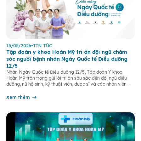
13/05/2026
•
TIN TỨC
Tập đoàn y khoa Hoàn Mỹ tri ân đội ngũ chăm
sóc người bệnh nhân Ngày Quốc tế Điều dưỡng
12/5
Nhân Ngày Quốc tế Điều dưỡng 12/5, Tập đoàn Y khoa
Hoàn Mỹ trân trọng gửi lời tri ân sâu sắc đến đội ngũ điều
dưỡng, nữ hộ sinh, kỹ thuật viên, dược sĩ và các nhân viên
chăm sóc người bệnh trên toàn hệ thống – những người luôn
âm thầm đồng hành trên […]
Xem thêm