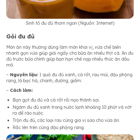
Sinh tố đu đủ thơm ngon (Nguồn: Internet)
Gỏi đu đủ
Món ăn này thường dùng làm món khai vị, vừa chế biến
nhanh gọn vừa giúp giải ngấy cho bữa ăn nhiều thịt cá. Ăn đu
đủ trước bữa chính giúp bạn hạn chế nạp nhiều thức ăn dầu
mỡ.
–
Nguyên liệu:
1 quả đu đủ xanh, cà rốt, rau mùi, đậu phộng
rang, lá bạc hà, chanh, đường, giấm.
–
Cách làm:
Bạn gọt đu đủ và cà rốt rồi nạo thành sợi.
Ngâm đu đủ xanh trong nước lạnh khoảng 10 phút và vớt
ra để ráo nước.
Trộn đu đủ, các loại rau cùng gia vị sao cho vừa ăn.
Rắc lên trên cùng đậu phộng rang.