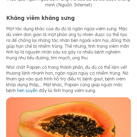
minh (Nguồn: Internet)
Kháng viêm kháng sưng
Một tác dụng khác của đu đủ là ngăn ngừa viêm sưng. Mặc
dù viêm đơn giản là một phản ứng tự nhiên được cơ thể tạo
ra để chống lại những tác nhân bên ngoài xâm hại, đồng thời
giúp hạn chế bị nhiễm trùng. Thế nhưng, tình trạng viêm mãn
tính lại là nguyên nhân sâu xa gây ra nhiều bệnh nghiêm
trọng như tiểu đường, tim mạch, ung thư.
Nhờ chất Papain có trong thành phần, đu đủ có thể làm vết
thương lành nhanh hơn, ngăn ngừa nguy cơ nhiễm trùng. Nó
tham gia vào quá trình hỗ trợ điều trị bệnh gout, bệnh viêm
khớp dạng thấp,… Mặt khác, Papain cũng giúp người mắc
bệnh
hen suyễn
đẩy lùi tình trạng viêm sưng.