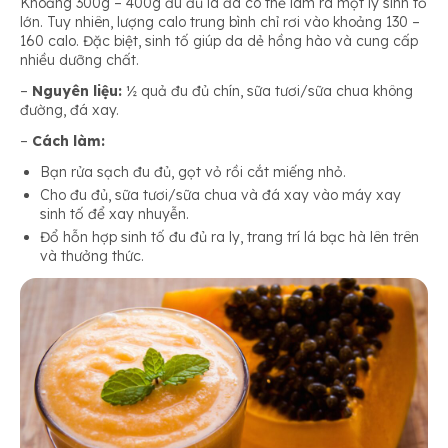
Khoảng 300g – 400g đu đủ là đã có thể làm ra một ly sinh tố
lớn. Tuy nhiên, lượng calo trung bình chỉ rơi vào khoảng 130 –
160 calo. Đặc biệt, sinh tố giúp da dẻ hồng hào và cung cấp
nhiều dưỡng chất.
–
Nguyên liệu:
½ quả đu đủ chín, sữa tươi/sữa chua không
đường, đá xay.
–
Cách làm:
Bạn rửa sạch đu đủ, gọt vỏ rồi cắt miếng nhỏ.
Cho đu đủ, sữa tươi/sữa chua và đá xay vào máy xay
sinh tố để xay nhuyễn.
Đổ hỗn hợp sinh tố đu đủ ra ly, trang trí lá bạc hà lên trên
và thưởng thức.