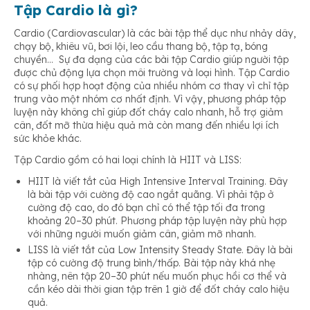
Giúp hạn chế các triệu chứng hen suyễn
Tập Cardio là gì?
Cardio (Cardiovascular) là các bài tập thể dục như nhảy dây,
chạy bộ, khiêu vũ, bơi lội, leo cầu thang bộ, tập tạ, bóng
chuyền… Sự đa dạng của các bài tập Cardio giúp người tập
được chủ động lựa chọn môi trường và loại hình. Tập Cardio
có sự phối hợp hoạt động của nhiều nhóm cơ thay vì chỉ tập
trung vào một nhóm cơ nhất định. Vì vậy, phương pháp tập
luyện này không chỉ giúp đốt cháy calo nhanh, hỗ trợ giảm
cân, đốt mỡ thừa hiệu quả mà còn mang đến nhiều lợi ích
sức khỏe khác.
Tập Cardio gồm có hai loại chính là HIIT và LISS:
HIIT là viết tắt của High Intensive Interval Training. Đây
là bài tập với cường độ cao ngắt quãng. Vì phải tập ở
cường độ cao, do đó bạn chỉ có thể tập tối đa trong
khoảng 20–30 phút. Phương pháp tập luyện này phù hợp
với những người muốn giảm cân, giảm mỡ nhanh.
LISS là viết tắt của Low Intensity Steady State. Đây là bài
tập có cường độ trung bình/thấp. Bài tập này khá nhẹ
nhàng, nên tập 20–30 phút nếu muốn phục hồi cơ thể và
cần kéo dài thời gian tập trên 1 giờ để đốt cháy calo hiệu
quả.