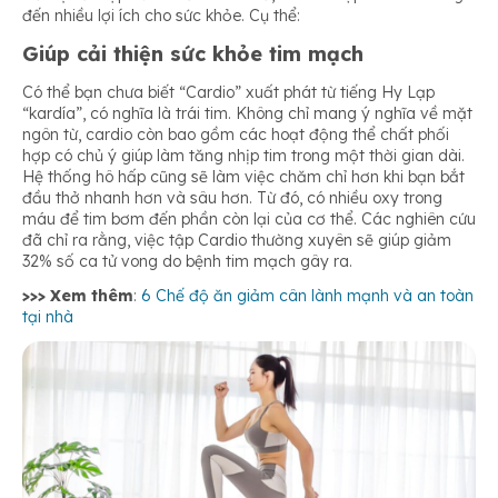
đến nhiều lợi ích cho sức khỏe. Cụ thể:
Giúp cải thiện sức khỏe tim mạch
Có thể bạn chưa biết “Cardio” xuất phát từ tiếng Hy Lạp
“kardía”, có nghĩa là trái tim. Không chỉ mang ý nghĩa về mặt
ngôn từ, cardio còn bao gồm các hoạt động thể chất phối
hợp có chủ ý giúp làm tăng nhịp tim trong một thời gian dài.
Hệ thống hô hấp cũng sẽ làm việc chăm chỉ hơn khi bạn bắt
đầu thở nhanh hơn và sâu hơn. Từ đó, có nhiều oxy trong
máu để tim bơm đến phần còn lại của cơ thể. Các nghiên cứu
đã chỉ ra rằng, việc tập Cardio thường xuyên sẽ giúp giảm
32% số ca tử vong do bệnh tim mạch gây ra.
>>> Xem thêm
:
6 Chế độ ăn giảm cân lành mạnh và an toàn
tại nhà