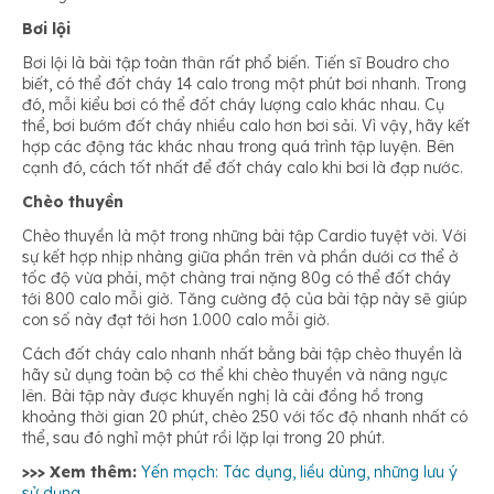
Bơi lội
Bơi lội là bài tập toàn thân rất phổ biến. Tiến sĩ Boudro cho
biết, có thể đốt cháy 14 calo trong một phút bơi nhanh. Trong
đó, mỗi kiểu bơi có thể đốt cháy lượng calo khác nhau. Cụ
thể, bơi bướm đốt cháy nhiều calo hơn bơi sải. Vì vậy, hãy kết
hợp các động tác khác nhau trong quá trình tập luyện. Bên
cạnh đó, cách tốt nhất để đốt cháy calo khi bơi là đạp nước.
Chèo thuyền
Chèo thuyền là một trong những bài tập Cardio tuyệt vời. Với
sự kết hợp nhịp nhàng giữa phần trên và phần dưới cơ thể ở
tốc độ vừa phải, một chàng trai nặng 80g có thể đốt cháy
tới 800 calo mỗi giờ. Tăng cường độ của bài tập này sẽ giúp
con số này đạt tới hơn 1.000 calo mỗi giờ.
Cách đốt cháy calo nhanh nhất bằng bài tập chèo thuyền là
hãy sử dụng toàn bộ cơ thể khi chèo thuyền và nâng ngực
lên. Bài tập này được khuyến nghị là cài đồng hồ trong
khoảng thời gian 20 phút, chèo 250 với tốc độ nhanh nhất có
thể, sau đó nghỉ một phút rồi lặp lại trong 20 phút.
>>> Xem thêm:
Yến mạch: Tác dụng, liều dùng, những lưu ý
sử dụng