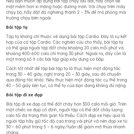
Nếu bạn muốn áp dụng bài tập chạy lâu dài, hãy chọn bề
mặt mềm hơn xi măng hoặc đường mòn. Với chạy trên máy
chạy bộ, hãy đặt độ nghiêng thành 2 – 3% để mô phỏng môi
trường chạy bên ngoài.
Bài tập tạ
Tập tạ không chỉ thuộc về dạng bài tập Cardio. Đây là sự kết
hợp của cả tập Cardio. Các nghiên cứu cho thấy, bài tập tạ
có thể giúp người tập đốt cháy khoảng 20 calo mỗi phút và
khoảng 400-600 calo chỉ trong 30 phút. Ngoài ra, đây còn là
một trong số ít các bài tập giúp xây dựng cơ bắp.
Cách tốt nhất để tập bài tập tạ là thực hiện một động tác
trong 30 – 40 giây, nghỉ trong 20 – 30 giây, sau đó chuyển
qua động tác khác. Nếu thực hiện một động tác cụ thể trong
40 – 50 giây liên tục, có thể tạ của bạn đang không đủ nặng.
Bài tập đi xe đạp
Bài tập đi xe đạp có thể đốt cháy hơn 300 calo mỗi giờ. Trên
một chiếc xe đạp cố định, người tập có thể đốt cháy lượng
calo tối đa trong thời gian tối thiểu. Cách đạp xe hiệu quả là
người tập hãy giữ tốc độ cao trong vài phút và nên đạp xe từ
30 – 60 phút trong 5 – 6 ngày/tuần để giảm mỡ thừa nhanh
chóng.