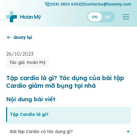
(028) 3820 6001
contactus@hoanmy.com
VN
EN
Quay lại
Hoàn Mỹ
Hoàn Mỹ Gold
26/10/2023
Tác giả: Hoàn Mỹ
Hạnh Phúc
Thuận Mỹ
Tập cardio là gì? Tác dụng của bài tập
Cardio giảm mỡ bụng tại nhà
Nội dung bài viết
Tập Cardio là gì?
Bài tập Cardio có tác dụng gì?