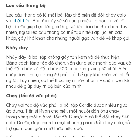
Leo cầu thang bộ
Leo cầu thang bộ là một bài tập phổ biến để đốt cháy calo
và
chất béo
. Bài tập này sẽ sử dụng nhiều cơ hơn so với đi
bộ, do đó giúp bạn tăng cường sự dẻo dai cho đôi chân. Tuy
nhiên, người leo cầu thang có thể tạo nhiều áp lực lên các
khớp, gây khó khăn cho những người gặp vấn đề về khớp gối.
Nhảy dây
Nhảy dây là bài tập không gây tốn kém và dễ thực hiện.
Bằng cách tăng tốc độ chân, vận dụng sức mạnh của vai, có
thể đốt cháy và đốt cháy 500 calo trong vòng 30 phút. Việc
nhảy dây liên tục trong 30 phút có thể gây khó khăn với nhiều
người. Tuy nhiên, có thể thực hiện nhảy nhanh – chậm xen kẽ
nhau để giúp duy trì độ bền của mình.
Chạy (tốc độ vừa phải)
Chạy với tốc độ vừa phải là bài tập Cardio được nhiều người
áp dụng. Tiến sĩ Ryan cho biết, một người đàn ông chạy
trong vòng một giờ với tốc độ 12km/giờ có thể đốt cháy 940
calo. Do đó, đây chính là một phương pháp đốt cháy calo, hỗ
trợ giảm cân, giảm mỡ thừa hiệu quả.