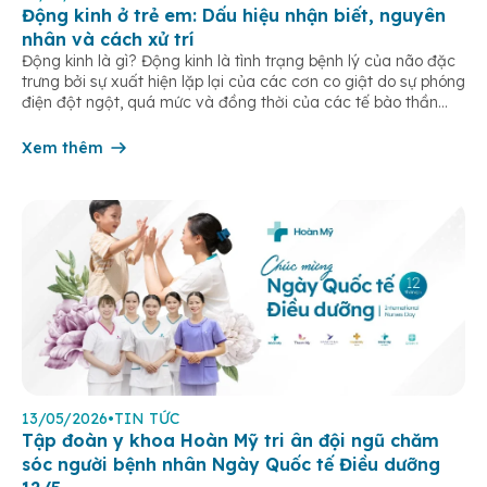
Động kinh ở trẻ em: Dấu hiệu nhận biết, nguyên
nhân và cách xử trí
Động kinh là gì? Động kinh là tình trạng bệnh lý của não đặc
trưng bởi sự xuất hiện lặp lại của các cơn co giật do sự phóng
điện đột ngột, quá mức và đồng thời của các tế bào thần
kinh trong não. Những cơn này có thể gây ra rối loạn vận […]
Xem thêm
13/05/2026
•
TIN TỨC
Tập đoàn y khoa Hoàn Mỹ tri ân đội ngũ chăm
sóc người bệnh nhân Ngày Quốc tế Điều dưỡng