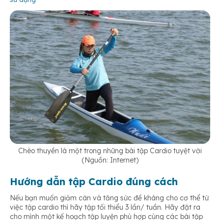
Chèo thuyền là một trong những bài tập Cardio tuyệt vời
(Nguồn: Internet)
Hướng dẫn tập Cardio đúng cách
Nếu bạn muốn giảm cân và tăng sức đề kháng cho cơ thể từ
việc tập cardio thì hãy tập tối thiểu 3 lần/ tuần. Hãy đặt ra
cho mình một kế hoạch tập luyện phù hợp cùng các bài tập