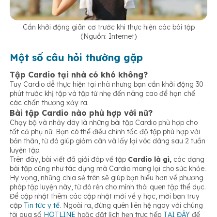
Cần khởi động giãn cơ trước khi thực hiện các bài tập
(Nguồn: Internet)
Một số câu hỏi thường gặp
Tập Cardio tại nhà có khó không?
Tuy Cardio dễ thực hiện tại nhà nhưng bạn cần khởi động 30
phút trước khị tập và tập từ nhẹ đến nâng cao để hạn chế
các chấn thương xảy ra.
Bài tập Cardio nào phù hợp với nữ?
Chạy bộ và nhảy dây là những bài tập Cardio phù hợp cho
tất cả phụ nữ. Bạn có thể điều chỉnh tốc độ tập phù hợp với
bản thân, từ đó giúp giảm cân và lấy lại vóc dáng sau 2 tuần
luyện tập.
Trên đây, bài viết đã giải đáp về tập
Cardio là gì,
các dạng
bài tập cũng như tác dụng mà Cardio mang lại cho sức khỏe.
Hy vọng, những chia sẻ trên sẽ giúp bạn hiểu hơn về phương
pháp tập luyện này, từ đó rèn cho mình thói quen tập thể dục.
Để cập nhật thêm các cập nhật mới về y học, mời bạn truy
cập
Tin tức y tế
. Ngoài ra, đừng quên liên hệ ngay với chúng
tôi qua số
HOTLINE
hoặc đặt lịch hẹn trực tiếp
TẠI ĐÂY
để