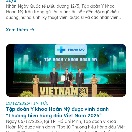
12/5
Nhân Ngày Quốc tế Điều dưỡng 12/5, Tập đoàn Y khoa
Hoàn Mỹ trân trọng gửi lời tri ân sâu sắc đến đội ngũ điều
dưỡng, nữ hộ sinh, kỹ thuật viên, dược sĩ và các nhân viên
chăm sóc người bệnh trên toàn hệ thống – những người luôn
âm thầm đồng hành trên […]
Xem thêm
15/12/2025
•
TIN TỨC
Tập đoàn Y khoa Hoàn Mỹ được vinh danh
“Thương hiệu hàng đầu Việt Nam 2025”
Ngày 06/12/2025, tại TP. Hồ Chí Minh, Tập đoàn y khoa
Hoàn Mỹ được vinh danh “Top 10 Thương hiệu hàng đầu Việt