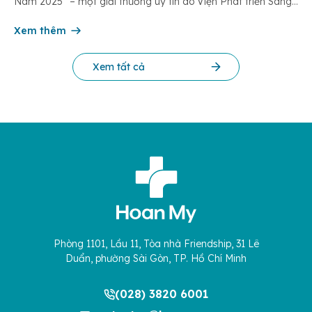
Nam 2025” – một giải thưởng uy tín do Viện Phát triển Sáng
chế và Đổi mới Công nghệ phối hợp với Trung tâm Nghiên
cứu Phát triển Doanh nghiệp Châu Á […]
Xem thêm
Xem tất cả
Phòng 1101, Lầu 11, Tòa nhà Friendship, 31 Lê
Duẩn, phường Sài Gòn, TP. Hồ Chí Minh
(028) 3820 6001