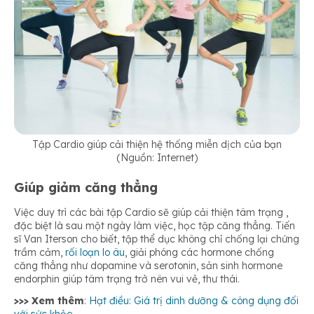
Tập Cardio giúp cải thiện hệ thống miễn dịch của bạn
(Nguồn: Internet)
Giúp giảm căng thẳng
Việc duy trì các bài tập Cardio sẽ giúp cải thiện tâm trạng ,
đặc biệt là sau một ngày làm việc, học tập căng thẳng. Tiến
sĩ Van Iterson cho biết, tập thể dục không chỉ chống lại chứng
trầm cảm,
rối loạn lo âu
, giải phóng các hormone chống
căng thẳng như dopamine và serotonin, sản sinh hormone
endorphin giúp tâm trạng trở nên vui vẻ, thư thái.
>>> Xem thêm
:
Hạt điều: Giá trị dinh dưỡng & công dụng đối
với sức khỏe