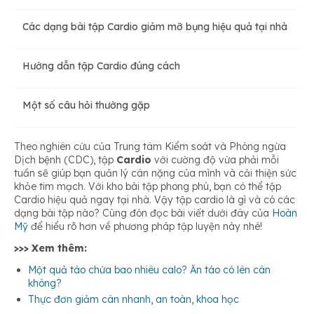
Các dạng bài tập Cardio giảm mỡ bụng hiệu quả tại nhà
Giúp cải thiện sức khỏe tim mạch
Hướng dẫn tập Cardio đúng cách
Giúp tăng cường chức năng não bộ
Một số câu hỏi thường gặp
Tăng cường trao đổi chất
Theo nghiên cứu của Trung tâm Kiểm soát và Phòng ngừa
Dịch bệnh (CDC), tập
Cardio
với cường độ vừa phải mỗi
tuần sẽ giúp bạn quản lý cân nặng của mình và cải thiện sức
Cải thiện hệ miễn dịch
khỏe tim mạch. Với kho bài tập phong phú, bạn có thể tập
Cardio hiệu quả ngay tại nhà. Vậy tập cardio là gì và có các
dạng bài tập nào? Cùng đón đọc bài viết dưới đây của
Hoàn
Giúp giảm căng thẳng
Mỹ
để hiểu rõ hơn về phương pháp tập luyện này nhé!
>>> Xem thêm:
Một quả táo chứa bao nhiêu calo? Ăn táo có lên cân
Giúp giảm viêm khớp
không?
Thực đơn giảm cân nhanh, an toàn, khoa học