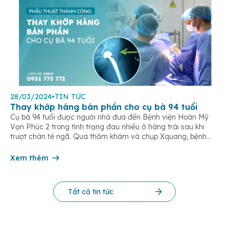
28/03/2024
•
TIN TỨC
Thay khớp háng bán phần cho cụ bà 94 tuổi
Cụ bà 94 tuổi được người nhà đưa đến Bệnh viện Hoàn Mỹ
Vạn Phúc 2 trong tình trạng đau nhiều ở háng trái sau khi
trượt chân té ngã. Qua thăm khám và chụp Xquang, bệnh
nhân được chẩn đoán gãy cổ xương đùi trái, có chỉ định
phẫu thuật thay khớp háng trái […]
Xem thêm
Tất cả tin tức