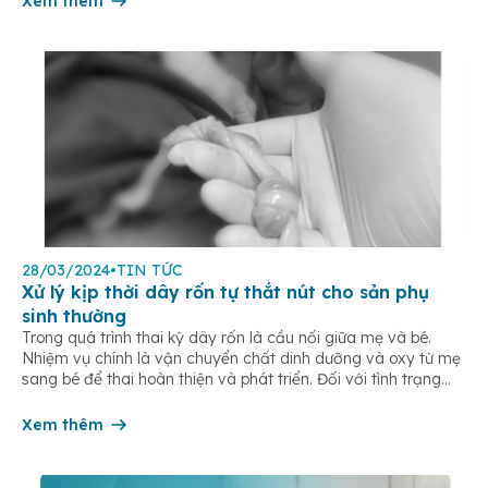
Xem thêm
28/03/2024
•
TIN TỨC
Xử lý kịp thời dây rốn tự thắt nút cho sản phụ
sinh thường
Trong quá trình thai kỳ dây rốn là cầu nối giữa mẹ và bé.
Nhiệm vụ chính là vận chuyển chất dinh dưỡng và oxy từ mẹ
sang bé để thai hoàn thiện và phát triển. Đối với tình trạng
dây rốn tự thắt nút, nguyên nhân phần lớn là do quá trình vận
động […]
Xem thêm