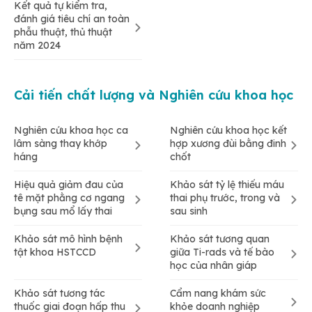
Kết quả tự kiểm tra,
đánh giá tiêu chí an toàn
phẫu thuật, thủ thuật
năm 2024
Cải tiến chất lượng và Nghiên cứu khoa học
Nghiên cứu khoa học ca
Nghiên cứu khoa học kết
lâm sàng thay khớp
hợp xương đùi bằng đinh
háng
chốt
Hiệu quả giảm đau của
Khảo sát tỷ lệ thiếu máu
tê mặt phằng cơ ngang
thai phụ trước, trong và
bụng sau mổ lấy thai
sau sinh
Khảo sát mô hình bệnh
Khảo sát tương quan
tật khoa HSTCCD
giữa Ti-rads và tế bào
học của nhân giáp
Khảo sát tương tác
Cẩm nang khám sức
thuốc giai đoạn hấp thu
khỏe doanh nghiệp