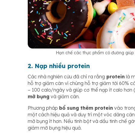
Hạn chế các thực phẩm có đường giúp 
2. Nạp nhiều protein
Các nhà nghiên cứu đã chỉ ra rằng
protein
là m
hỗ trợ giảm cân vì chúng hỗ trợ giảm tới 60% c
– 100 calo/ngày và giúp cơ thể nạp ít calo hơn 
mỡ bụng
và giảm cân.
Phương pháp
bổ sung thêm protein
vào tron
một cách hiệu quả và duy trì một vóc dáng cân đ
mỡ bụng ít hơn. Nếu tinh bột và dầu tinh chế gâ
giảm mỡ bụng hiệu quả.