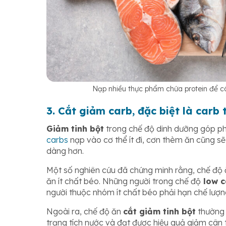
Nạp nhiều thực phẩm chứa protein để c
3. Cắt giảm carb, đặc biệt là carb 
Giảm tinh bột
trong chế độ dinh dưỡng góp ph
carbs
nạp vào cơ thể ít đi, cơn thèm ăn cũng s
dàng hơn.
Một số nghiên cứu đã chứng minh rằng, chế độ ă
ăn ít chất béo. Những người trong chế độ
low c
người thuộc nhóm ít chất béo phải hạn chế lượn
Ngoài ra, chế độ ăn
cắt giảm tinh bột
thường 
trạng tích nước và đạt được hiệu quả giảm cân t