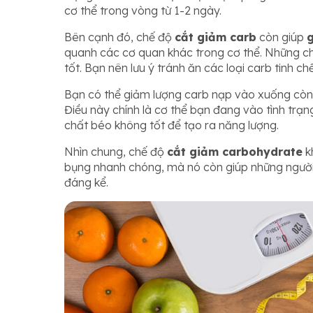
cơ thể trong vòng từ 1-2 ngày.
Bên cạnh đó, chế độ
cắt giảm carb
còn giúp
quanh các cơ quan khác trong cơ thể. Những ch
tốt. Bạn nên lưu ý tránh ăn các loại carb tinh 
Bạn có thể giảm lượng carb nạp vào xuống c
Điều này chính là cơ thể bạn đang vào tình trạn
chất béo không tốt để tạo ra năng lượng.
Nhìn chung, chế độ
cắt giảm carbohydrate
k
bụng nhanh chóng, mà nó còn giúp những người m
đáng kể.