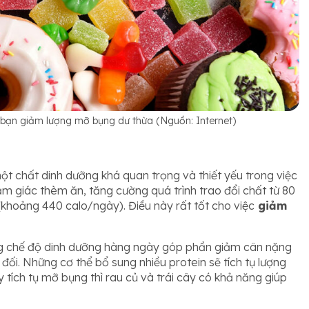
bạn giảm lượng mỡ bụng dư thừa (Nguồn: Internet)
ột chất dinh dưỡng khá quan trọng và thiết yếu trong việc
ảm giác thèm ăn, tăng cường quá trình trao đổi chất từ 80
(khoảng 440 calo/ngày). Điều này rất tốt cho việc
giảm
g chế độ dinh dưỡng hàng ngày góp phần giảm cân nặng
ối. Những cơ thể bổ sung nhiều protein sẽ tích tụ lượng
y tích tụ mỡ bụng thì rau củ và trái cây có khả năng giúp