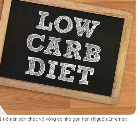
ể trở nên săn chắc và vòng eo nhỏ gọn hơn (Nguồn: Internet)