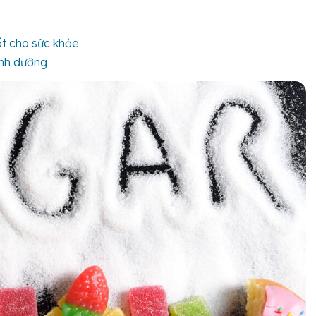
ốt cho sức khỏe
inh dưỡng