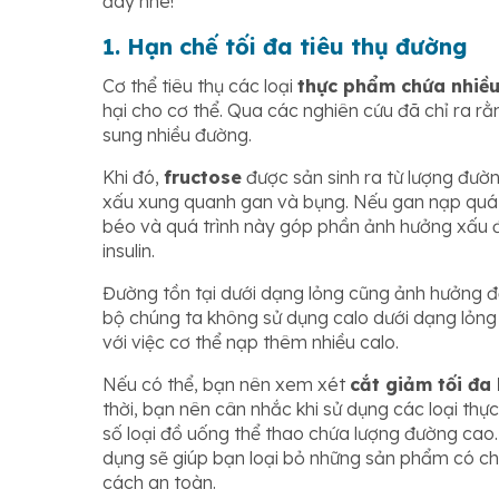
đây nhé!
1. Hạn chế tối đa tiêu thụ đường
Cơ thể tiêu thụ các loại
thực phẩm chứa nhiề
hại cho cơ thể. Qua các nghiên cứu đã chỉ ra rằn
sung nhiều đường.
Khi đó,
fructose
được sản sinh ra từ lượng đườn
xấu xung quanh gan và bụng. Nếu gan nạp quá 
béo và quá trình này góp phần ảnh hưởng xấu
insulin.
Đường tồn tại dưới dạng lỏng cũng ảnh hưởng đ
bộ chúng ta không sử dụng calo dưới dạng lỏng
với việc cơ thể nạp thêm nhiều calo.
Nếu có thể, bạn nên xem xét
cắt giảm tối đa
thời, bạn nên cân nhắc khi sử dụng các loại t
số loại đồ uống thể thao chứa lượng đường cao.
dụng sẽ giúp bạn loại bỏ những sản phẩm có ch
cách an toàn.