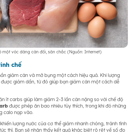
ó một vóc dáng cân đối, săn chắc (Nguồn: Internet)
tinh chế
ần giảm cân và mỡ bụng một cách hiệu quả. Khi lượng
ẽ được giảm dần, từ đó giúp bạn giảm cân một cách dễ
n ít carbs giúp làm giảm 2-3 lần cân nặng so với chế độ
arb
được phép ăn bao nhiêu tùy thích, trong khi đó những
g calo nạp vào.
khiến lượng nước của cơ thể giảm nhanh chóng, tránh tình
ức thì. Bạn sẽ nhận thấy kết quả khác biệt rõ rệt về số đo