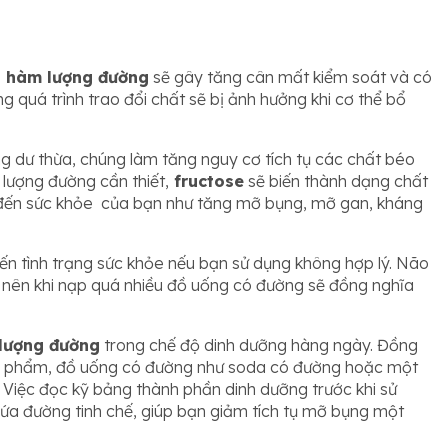
u hàm lượng đường
sẽ gây tăng cân mất kiểm soát và có
g quá trình trao đổi chất sẽ bị ảnh hưởng khi cơ thể bổ
g dư thừa, chúng làm tăng nguy cơ tích tụ các chất béo
lượng đường cần thiết,
fructose
sẽ biến thành dạng chất
 đến sức khỏe của bạn như tăng mỡ bụng, mỡ gan, kháng
ến tình trạng sức khỏe nếu bạn sử dụng không hợp lý. Não
 nên khi nạp quá nhiều đồ uống có đường sẽ đồng nghĩa
 lượng đường
trong chế độ dinh dưỡng hàng ngày. Đồng
hực phẩm, đồ uống có đường như soda có đường hoặc một
 Việc đọc kỹ bảng thành phần dinh dưỡng trước khi sử
ứa đường tinh chế, giúp bạn giảm tích tụ mỡ bụng một