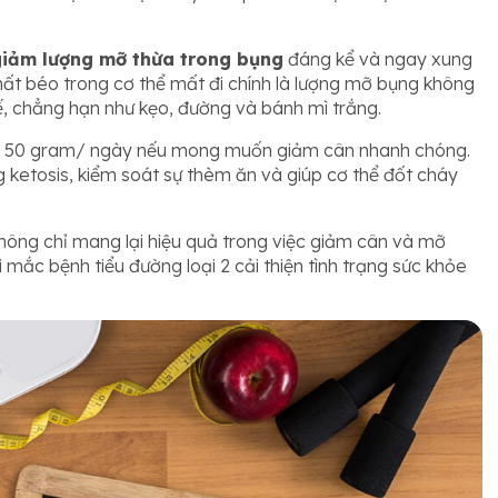
giảm lượng mỡ thừa trong bụng
đáng kể và ngay xung
ất béo trong cơ thể mất đi chính là lượng mỡ bụng không
chế, chẳng hạn như kẹo, đường và bánh mì trắng.
òn 50 gram/ ngày nếu mong muốn giảm cân nhanh chóng.
g ketosis, kiểm soát sự thèm ăn và giúp cơ thể đốt cháy
hông chỉ mang lại hiệu quả trong việc giảm cân và mỡ
ắc bệnh tiểu đường loại 2 cải thiện tình trạng sức khỏe