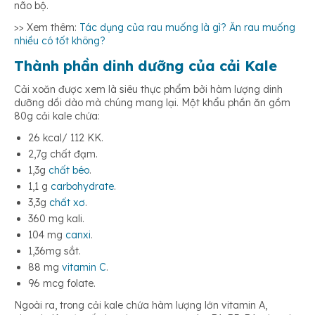
não bộ.
>> Xem thêm:
Tác dụng của rau muống là gì? Ăn rau muống
nhiều có tốt không?
Thành phần dinh dưỡng của cải Kale
Cải xoăn được xem là siêu thực phẩm bởi hàm lượng dinh
dưỡng dồi dào mà chúng mang lại. Một khẩu phần ăn gồm
80g cải kale chứa:
26 kcal/ 112 KK.
2,7g chất đạm.
1,3g
chất béo
.
1,1 g
carbohydrate
.
3,3g
chất xơ
.
360 mg kali.
104 mg
canxi
.
1,36mg sắt.
88 mg
vitamin C
.
96 mcg folate.
Ngoài ra, trong cải kale chứa hàm lượng lớn vitamin A,