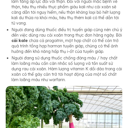
làm tăng áp lực đối với thận. Đối với người mắc bệnh về
thận, tiêu thụ nhiều thực phẩm giàu kali như cải xoăn sẽ
càng dẫn tới nguy hiểm, nếu thận không loại bỏ hết lượng
kali dư thừa ra khỏi máu, tiêu thụ thêm kali có thể dẫn tới
tử vong.
Người đang dùng thuốc điều trị tuyến giáp cũng nên chú ý
đến việc dùng rau cải xoăn trong thực đơn hàng ngày. Bởi
cải kale
chứa cả progoitrin, một hợp chất có thể cản trở
quá trình tổng hợp hormon tuyến giáp, chúng có thể ảnh
hưởng đến khả năng hấp thụ i-ốt của tuyến giáp.
Người đang sử dụng thuốc chống đông máu / hay chất
làm loãng máu cần cân nhắc số lượng và tần suất sử
dụng rau cải xoăn. Hàm lượng vitamin K dồi dào trong cải
xoăn có thể gây cản trở tới hoạt động của một số chất
làm loãng máu như warfarin.