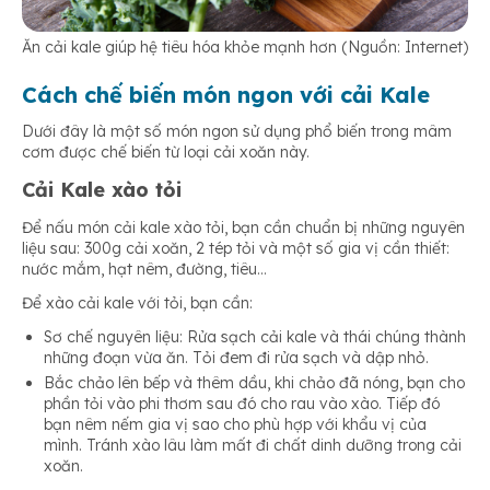
Ăn cải kale giúp hệ tiêu hóa khỏe mạnh hơn (Nguồn: Internet)
Cách chế biến món ngon với cải Kale
Dưới đây là một số món ngon sử dụng phổ biến trong mâm
cơm được chế biến từ loại cải xoăn này.
Cải Kale xào tỏi
Để nấu món cải kale xào tỏi, bạn cần chuẩn bị những nguyên
liệu sau: 300g cải xoăn, 2 tép tỏi và một số gia vị cần thiết:
nước mắm, hạt nêm, đường, tiêu…
Để xào cải kale với tỏi, bạn cần:
Sơ chế nguyên liệu: Rửa sạch cải kale và thái chúng thành
những đoạn vừa ăn. Tỏi đem đi rửa sạch và dập nhỏ.
Bắc chảo lên bếp và thêm dầu, khi chảo đã nóng, bạn cho
phần tỏi vào phi thơm sau đó cho rau vào xào. Tiếp đó
bạn nêm nếm gia vị sao cho phù hợp với khẩu vị của
mình. Tránh xào lâu làm mất đi chất dinh dưỡng trong cải
xoăn.