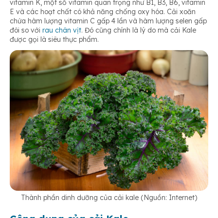
vitamin K, một số vitamin quan trọng như B1, B3, B6, vitamin
E và các hoạt chất có khả năng chống oxy hóa. Cải xoăn
chứa hàm lượng vitamin C gấp 4 lần và hàm lượng selen gấp
đôi so với
rau chân vịt
. Đó cũng chính là lý do mà cải Kale
được gọi là siêu thực phẩm.
Thành phần dinh dưỡng của cải kale (Nguồn: Internet)