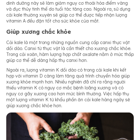
dinh dưỡng này sẽ làm giảm nguy cơ thoái hóa điểm vàng
và đục thủy tinh thể do tuổi tác tăng cao. Ngoài ra, sử dụng
cải kale thường xuyên sẽ giúp cơ thể được tiếp nhận lượng
vitamin A đều đặn tốt cho sức khỏe của mắt.
Giúp xương chắc khỏe
Cải kale là một trong những nguồn cung cấp canxi thực vật
dồi dào. Canxi từ thực vật là cần thiết cho xương chắc khỏe.
Trong cải xoăn, hàm lượng hợp chất oxalate nằm ở mức thấp
giúp cơ thể dễ dàng hấp thụ canxi hơn.
Ngoài ra, lượng vitamin K dồi dào có trong cải kale khi kết
hợp với vitamin D càng làm tăng quá trình chuyển hóa giúp
xương khỏe mạnh hơn. Nhiều nghiên đã chỉ ra rằng người
thiếu vitamin K có nguy cơ mắc bệnh loãng xương và có
nguy cơ gãy xương cao hơn mức bình thường. Việc hấp thụ
một lượng vitamin K từ khẩu phần ăn cải kale hàng ngày sẽ
giúp xương chắc khỏe hơn.