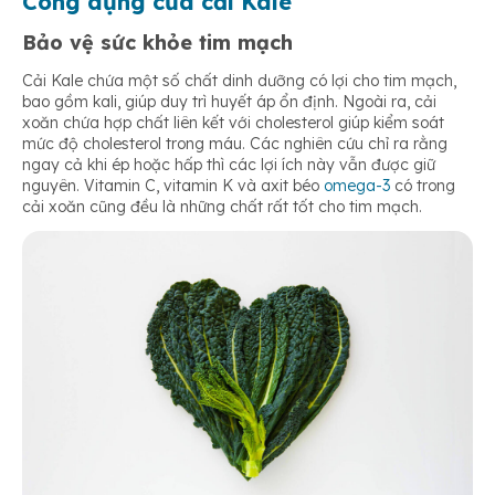
Công dụng của cải Kale
Bảo vệ sức khỏe tim mạch
Cải Kale chứa một số chất dinh dưỡng có lợi cho tim mạch,
bao gồm kali, giúp duy trì huyết áp ổn định. Ngoài ra, cải
xoăn chứa hợp chất liên kết với cholesterol giúp kiểm soát
mức độ cholesterol trong máu. Các nghiên cứu chỉ ra rằng
ngay cả khi ép hoặc hấp thì các lợi ích này vẫn được giữ
nguyên. Vitamin C, vitamin K và axit béo
omega-3
có trong
cải xoăn cũng đều là những chất rất tốt cho tim mạch.