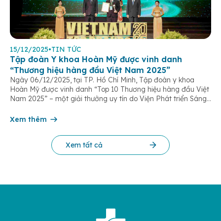
15/12/2025
•
TIN TỨC
Tập đoàn Y khoa Hoàn Mỹ được vinh danh
“Thương hiệu hàng đầu Việt Nam 2025”
Ngày 06/12/2025, tại TP. Hồ Chí Minh, Tập đoàn y khoa
Hoàn Mỹ được vinh danh “Top 10 Thương hiệu hàng đầu Việt
Nam 2025” – một giải thưởng uy tín do Viện Phát triển Sáng
chế và Đổi mới Công nghệ phối hợp với Trung tâm Nghiên
cứu Phát triển Doanh nghiệp Châu Á […]
Xem thêm
Xem tất cả