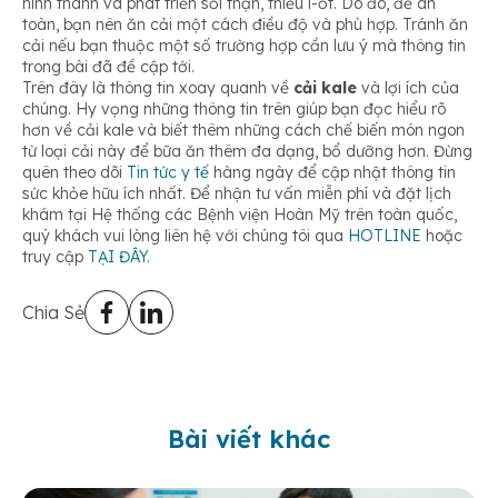
hình thành và phát triển sỏi thận, thiếu i-ốt. Do đó, để an
toàn, bạn nên ăn cải một cách điều độ và phù hợp. Tránh ăn
cải nếu bạn thuộc một số trường hợp cần lưu ý mà thông tin
trong bài đã đề cập tới.
Trên đây là thông tin xoay quanh về
cải kale
và lợi ích của
chúng. Hy vọng những thông tin trên giúp bạn đọc hiểu rõ
hơn về cải kale và biết thêm những cách chế biến món ngon
từ loại cải này để bữa ăn thêm đa dạng, bổ dưỡng hơn. Đừng
quên theo dõi
Tin tức y tế
hàng ngày để cập nhật thông tin
sức khỏe hữu ích nhất. Để nhận tư vấn miễn phí và đặt lịch
khám tại Hệ thống các Bệnh viện Hoàn Mỹ trên toàn quốc,
quý khách vui lòng liên hệ với chúng tôi qua
HOTLINE
hoặc
truy cập
TẠI ĐÂY
.
Chia Sẻ
Bài viết khác