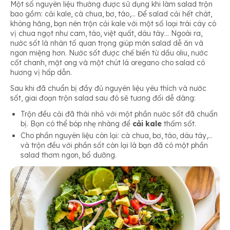
Một số nguyên liệu thường được sử dụng khi làm salad trộn
bao gồm: cải kale, cà chua, bơ, táo,… Để salad cải hết chát,
không hăng, bạn nên trộn cải kale với một số loại trái cây có
vị chua ngọt như cam, táo, việt quất, dâu tây… Ngoài ra,
nước sốt là nhân tố quan trọng giúp món salad dễ ăn và
ngon miệng hơn. Nước sốt được chế biến từ dầu oliu, nước
cốt chanh, mật ong và một chút lá oregano cho salad có
hương vị hấp dẫn.
Sau khi đã chuẩn bị đầy đủ nguyên liệu yêu thích và nước
sốt, giai đoạn trộn salad sau đó sẽ tương đối dễ dàng:
Trộn đều cải đã thái nhỏ với một phần nước sốt đã chuẩn
bị. Bạn có thể bóp nhẹ nhàng để
cải kale
thấm sốt.
Cho phần nguyên liệu còn lại: cà chua, bơ, táo, dâu tây,…
và trộn đều với phần sốt còn lại là bạn đã có một phần
salad thơm ngon, bổ dưỡng.