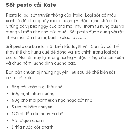
Sốt pesto cải Kate
Pesto là loại sốt truyền thống của Italia. Loại sốt có màu
xanh lá đặc trưng này mang hương vị đặc trưng khó quên.
Chúng có vị béo ngậy của phô mai, mùi thơm từ húng quế và
mang vị mặn nhè nhẹ của muối. Sốt pesto được dùng với rất
nhiều món ăn như mì, bánh, salad, pizza,…
Sốt pesto cải kale là một biến tấu tuyệt vời. Cải này có thể
thay thế cho húng quế để đóng vai trò chính trong loại sốt
pesto. Món ăn này lại mang hương vị đặc trưng của cải xoăn
và chứa hàm lượng dinh dưỡng cao.
Bạn cần chuẩn bị những nguyên liệu sau để chế biến sốt
pesto cải kale:
85g cải xoăn tươi thái nhỏ
60g hạnh nhân nướng
60g phô mai parmesan nạo hoặc cắt nhỏ
3 tép tỏi băm nhuyễn
120ml dầu oliu nguyên chất
Vỏ từ quả chanh
1 thìa nước cốt chanh