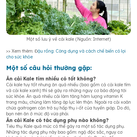
Một số lưu ý về cải kale (Nguồn: Internet)
>> Xem thêm: Đ
ậu rồng: Công dụng và cách chế biến có lợi
cho sức khỏe
Một số câu hỏi thường gặp:
Ăn cải Kale tím nhiều có tốt không?
Cải kale tuy tốt nhưng ăn quá nhiều (bao gồm cả cải kale tím
và cải kale xanh) thì sẽ gây ra những nguy cơ báo động tới
sức khỏe. Ăn quá nhiều cải làm tăng hàm lượng vitamin K
trong máu, chúng làm tăng áp lực lên thận. Ngoài ra cải xoăn
chứa goitrogen cản trở sự hấp thụ i-ốt của tuyến giáp. Do đó,
bạn nên ăn ở mức độ vừa phải.
Ăn cải Kale có tác dụng phụ nào không?
Tiêu thụ Kale quá mức có thể gây ra một số tác dụng phụ.
Những tác dụng phụ này bao gồm: ngộ độc sắc, nguy cơ