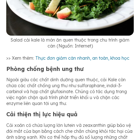
Salad cải kale là món ăn quen thuộc trong chu trình giảm
cân (Nguồn: Internet)
>> Xem thêm:
Thực đơn giảm cân nhanh, an toàn, khoa học
Phòng chống bệnh ung thư
Ngoài giàu các chất dinh dưỡng quen thuộc, cải Kale còn
chứa các chất chống ung thư như sulforaphane, indol-3-
carbinol và hợp chất glufosinate. Chúng có tác dụng trong
việc ngăn chặn quá trình phát triển khối u và chặn các
enzyme liên quan tới ung thư.
Cải thiện thị lực hiệu quả
Cải xoăn có chứa lượng lớn lutein và zeaxanthin giúp bảo vệ
đôi mắt của bạn bằng cách che chắn chúng khỏi tác hại của
ánh sáng xanh. Khi cơ thể hấp thụ đủ số lượng những chất