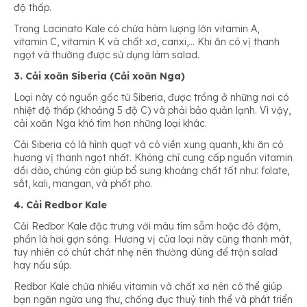
độ thấp.
Trong Lacinato Kale có chứa hàm lượng lớn vitamin A,
vitamin C, vitamin K và chất xơ, canxi,… Khi ăn có vị thanh
ngọt và thường được sử dụng làm salad.
3. Cải xoăn Siberia (Cải xoăn Nga)
Loại này có nguồn gốc từ Siberia, được trồng ở những nơi có
nhiệt độ thấp (khoảng 5 độ C) và phải bảo quản lạnh. Vì vậy,
cải xoăn Nga khó tìm hơn những loại khác.
Cải Siberia có lá hình quạt và có viền xung quanh, khi ăn có
hương vị thanh ngọt nhất. Không chỉ cung cấp nguồn vitamin
dồi dào, chúng còn giúp bổ sung khoáng chất tốt như: folate,
sắt, kali, mangan, và phốt pho.
4. Cải Redbor Kale
Cải Redbor Kale đặc trưng với màu tím sẫm hoặc đỏ đậm,
phần lá hơi gợn sóng. Hương vị của loại này cũng thanh mát,
tuy nhiên có chút chát nhẹ nên thường dùng để trộn salad
hay nấu súp.
Redbor Kale chứa nhiều vitamin và chất xơ nên có thể giúp
bạn ngăn ngừa ung thư, chống đục thuỷ tinh thể và phát triển