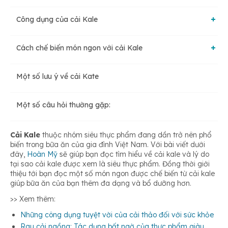
Công dụng của cải Kale
Cách chế biến món ngon với cải Kale
Bảo vệ sức khỏe tim mạch
Một số lưu ý về cải Kate
Cải Kale xào tỏi
Hỗ trợ điều trị tiểu đường
Một số câu hỏi thường gặp:
Sốt pesto cải Kate
Giúp giảm cân hiệu quả
Cải Kale
thuộc nhóm siêu thực phẩm đang dần trở nên phổ
biến trong bữa ăn của gia đình Việt Nam. Với bài viết dưới
Salad trộn cải Kale
đây,
Hoàn Mỹ
sẽ giúp bạn đọc tìm hiểu về cải kale và lý do
Phòng chống bệnh ung thư
tại sao cải kale được xem là siêu thực phẩm. Đồng thời giới
thiệu tới bạn đọc một số món ngon được chế biến từ cải kale
giúp bữa ăn của bạn thêm đa dạng và bổ dưỡng hơn.
Cải thiện thị lực hiệu quả
>> Xem thêm:
Những công dụng tuyệt vời của cải thảo đối với sức khỏe
Giúp xương chắc khỏe
Rau cải ngồng: Tác dụng bất ngờ của thực phẩm giàu