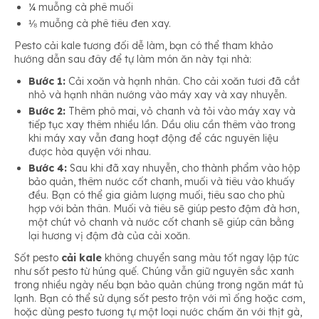
¼ muỗng cà phê muối
⅛ muỗng cà phê tiêu đen xay.
Pesto cải kale tương đối dễ làm, bạn có thể tham khảo
hướng dẫn sau đây để tự làm món ăn này tại nhà:
Bước 1:
Cải xoăn và hạnh nhân. Cho cải xoăn tươi đã cắt
nhỏ và hạnh nhân nướng vào máy xay và xay nhuyễn.
Bước 2:
Thêm phô mai, vỏ chanh và tỏi vào máy xay và
tiếp tục xay thêm nhiều lần. Dầu oliu cần thêm vào trong
khi máy xay vẫn đang hoạt động để các nguyên liệu
được hòa quyện với nhau.
Bước 4:
Sau khi đã xay nhuyễn, cho thành phẩm vào hộp
bảo quản, thêm nước cốt chanh, muối và tiêu vào khuấy
đều. Bạn có thể gia giảm lượng muối, tiêu sao cho phù
hợp với bản thân. Muối và tiêu sẽ giúp pesto đậm đà hơn,
một chút vỏ chanh và nước cốt chanh sẽ giúp cân bằng
lại hương vị đậm đà của cải xoăn.
Sốt pesto
cải kale
không chuyển sang màu tốt ngay lập tức
như sốt pesto từ húng quế. Chúng vẫn giữ nguyên sắc xanh
trong nhiều ngày nếu bạn bảo quản chúng trong ngăn mát tủ
lạnh. Bạn có thể sử dụng sốt pesto trộn với mì ống hoặc cơm,
hoặc dùng pesto tương tự một loại nước chấm ăn với thịt gà,