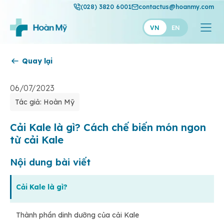
(028) 3820 6001
contactus@hoanmy.com
VN
EN
Quay lại
Hoàn Mỹ
Hoàn Mỹ Gold
06/07/2023
Tác giả: Hoàn Mỹ
Hạnh Phúc
Thuận Mỹ
Cải Kale là gì? Cách chế biến món ngon
từ cải Kale
Nội dung bài viết
Cải Kale là gì?
Thành phần dinh dưỡng của cải Kale