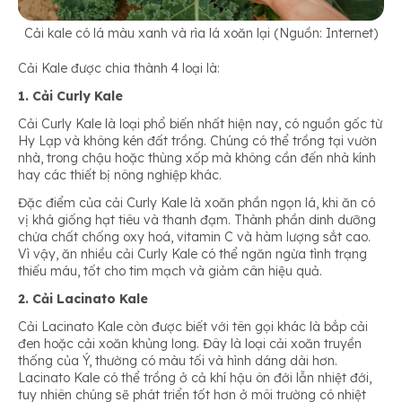
Cải kale có lá màu xanh và rìa lá xoăn lại (Nguồn: Internet)
Cải Kale được chia thành 4 loại là:
1. Cải Curly Kale
Cải Curly Kale là loại phổ biến nhất hiện nay, có nguồn gốc từ
Hy Lạp và không kén đất trồng. Chúng có thể trồng tại vườn
nhà, trong chậu hoặc thùng xốp mà không cần đến nhà kính
hay các thiết bị nông nghiệp khác.
Đặc điểm của cải Curly Kale là xoăn phần ngọn lá, khi ăn có
vị khá giống hạt tiêu và thanh đạm. Thành phần dinh dưỡng
chứa chất chống oxy hoá, vitamin C và hàm lượng sắt cao.
Vì vậy, ăn nhiều cải Curly Kale có thể ngăn ngừa tình trạng
thiếu máu, tốt cho tim mạch và giảm cân hiệu quả.
2. Cải Lacinato Kale
Cải Lacinato Kale còn được biết với tên gọi khác là bắp cải
đen hoặc cải xoăn khủng long. Đây là loại cải xoăn truyền
thống của Ý, thường có màu tối và hình dáng dài hơn.
Lacinato Kale có thể trồng ở cả khí hậu ôn đới lẫn nhiệt đới,
tuy nhiên chúng sẽ phát triển tốt hơn ở môi trường có nhiệt