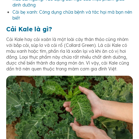
dinh dưỡng
Cải bẹ xanh: Công dụng chữa bệnh và tác hại mà bạn nên
biết
Tốt cho phụ nữ mang thai
Cải Kale là gì?
Cải Kale hay cải xoăn là một loài cây thân thảo cùng nhóm
Hỗ trợ tiêu hóa tốt
với bắp cải, súp lơ và cải rổ (Collard Green). Lá cải Kale có
màu xanh hoặc tím, phần rìa lá xoăn lại và khi ăn có vị hơi
đắng. Loại thực phẩm này chứa rất nhiều chất dinh dưỡng,
được chế biến thành đa dạng món ăn. Vì vậy, cải Kale cũng
dần trở nên quen thuộc trong mâm cơm gia đình Việt.