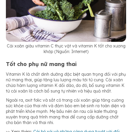
Cải xoăn giàu vitamin C thực vật và vitamin K tốt cho xương
khớp (Nguồn: Internet)
Tốt cho phụ nữ mang thai
Vitamin K là chất dinh dưỡng đặc biệt quan trọng đối với phụ
nữ mang thai, giúp tăng lưu lượng máu tới tử cung. Cải xoăn
chứa hàm lượng vitamin K dồi dào, do đó, bổ sung vitamin K
từ cải xoăn là cách bổ sung tự nhiên và hiệu quả nhất.
Ngoài ra, axit folic và sắt có trong cải xoăn giúp tăng cường
sức khỏe của thai nhi và đảm bảo em bé sinh ra toàn diện và
phát triển khỏe mạnh. Mẹ bầu nên ăn rau cải kale thường
xuyên trong quá trình mang thai để cung cấp dưỡng chất
cho bản thân và thai nhi.
>> Xem thêm:
Cải bó xôi và những công dụng tuyệt vời đối