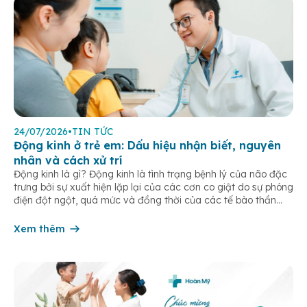
24/07/2026
•
TIN TỨC
Động kinh ở trẻ em: Dấu hiệu nhận biết, nguyên
nhân và cách xử trí
Động kinh là gì? Động kinh là tình trạng bệnh lý của não đặc
trưng bởi sự xuất hiện lặp lại của các cơn co giật do sự phóng
điện đột ngột, quá mức và đồng thời của các tế bào thần
kinh trong não. Những cơn này có thể gây ra rối loạn vận […]
Xem thêm