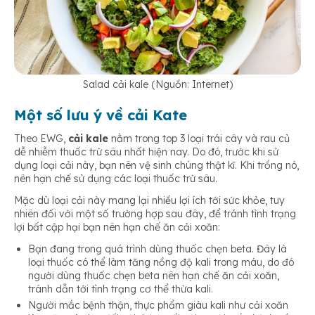
Salad cải kale (Nguồn: Internet)
Một số lưu ý về cải Kate
Theo EWG,
cải kale
nằm trong top 3 loại trái cây và rau củ
dễ nhiễm thuốc trừ sâu nhất hiện nay. Do đó, trước khi sử
dụng loại cải này, bạn nên vệ sinh chúng thật kĩ. Khi trồng nó,
nên hạn chế sử dụng các loại thuốc trừ sâu.
Mặc dù loại cải này mang lại nhiều lợi ích tới sức khỏe, tuy
nhiên đối với một số trường hợp sau đây, để tránh tình trạng
lợi bất cập hại bạn nên hạn chế ăn cải xoăn:
Bạn đang trong quá trình dùng thuốc chẹn beta. Đây là
loại thuốc có thể làm tăng nồng độ kali trong máu, do đó
người dùng thuốc chẹn beta nên hạn chế ăn cải xoăn,
tránh dẫn tới tình trạng cơ thể thừa kali.
Người mắc bệnh thận, thực phẩm giàu kali như cải xoăn