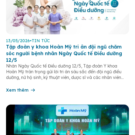
13/05/2026
•
TIN TỨC
Tập đoàn y khoa Hoàn Mỹ tri ân đội ngũ chăm
sóc người bệnh nhân Ngày Quốc tế Điều dưỡng
12/5
Nhân Ngày Quốc tế Điều dưỡng 12/5, Tập đoàn Y khoa
Hoàn Mỹ trân trọng gửi lời tri ân sâu sắc đến đội ngũ điều
dưỡng, nữ hộ sinh, kỹ thuật viên, dược sĩ và các nhân viên
chăm sóc người bệnh trên toàn hệ thống – những người luôn
âm thầm đồng hành trên […]
Xem thêm