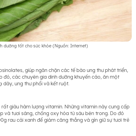
inh dưỡng tốt cho sức khỏe (Nguồn: Internet)
sinolates, giúp ngăn chặn các tế bào ung thư phát triển,
o đó, các chuyên gia dinh dưỡng khuyến cáo, ăn một
 dày, ung thư phổi và kết ruột.
ó rất giàu hàm lượng vitamin. Những vitamin này cung cấp
ẹp và tươi sáng, chống oxy hóa từ sâu bên trong. Do đó
g rau cải xanh để giảm căng thẳng và gìn giữ sự tươi trẻ