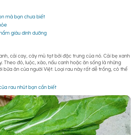
gon mà bạn chưa biết
hỏe
phẩm giàu dinh dưỡng
xanh, cải cay, cây mù tạt bởi đặc trưng của nó. Cải bẹ xanh
y. Theo đó, luộc, xào, nấu canh hoặc ăn sống là những
i bữa ăn của người Việt. Loại rau này rất dễ trồng, có thể
của rau nhút bạn cần biết