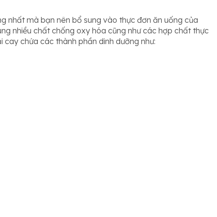
h
ưỡng nhất mà bạn nên bổ sung vào thực đơn ăn uống của
 cùng nhiều chất chống oxy hóa cũng như các hợp chất thực
cải cay chứa các thành phần dinh dưỡng như: