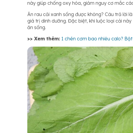
này giúp chống oxy hóa, giảm nguy cơ mắc các
Ăn rau cải xanh sống được không? Câu trả lời là
giá trị dinh dưỡng. Đặc biệt, khi luộc loại cải nà
ăn sống.
>> Xem thêm:
1 chén cơm bao nhiêu calo? Bật