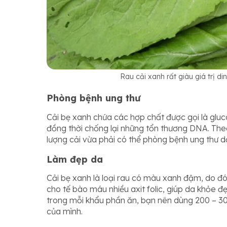
Rau cải xanh rất giàu giá trị d
Phòng bệnh ung thư
Cải bẹ xanh chứa các hợp chất được gọi là gluco
đồng thời chống lại những tổn thương DNA. The
lượng cải vừa phải có thể phòng bệnh ung thư dạ
Làm đẹp da
Cải bẹ xanh là loại rau có màu xanh đậm, do đ
cho tế bào máu nhiều axit folic, giúp da khỏe đ
trong mỗi khẩu phần ăn, bạn nên dùng 200 – 300
của mình.