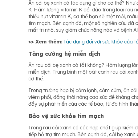
Ăn cải bẹ xanh có tác dụng gì cho cơ thể? Như 
K. Hàm lượng vitamin K dồi dào trong loại rau 
thiếu hụt vitamin K, cơ thể bạn sẽ mệt mỏi, má
tim mạch. Bên cạnh đó, một số nghiên cứu đã c
mất trí nhớ, suy giảm chức năng não và bệnh Al
>> Xem thêm:
Tác dụng đối với sức khỏe của 
Tăng cường hệ miễn dịch
Ăn rau cải bẹ xanh có tốt không? Hàm lượng lớn
miễn dịch. Trung bình một bát canh rau cải xan
cơ thể.
Trong trường hợp bị cảm lạnh, cảm cúm, ăn cải
viêm phổi, đồng thời nâng cao sức đề kháng cho 
đẩy sự phát triển của các tế bào, từ đó hình t
Bảo vệ sức khỏe tim mạch
Trong rau cải xanh có các hợp chất giúp kiềm ch
tiếp hỗ trợ tim mạch. Bên cạnh đó, cải bẹ xanh