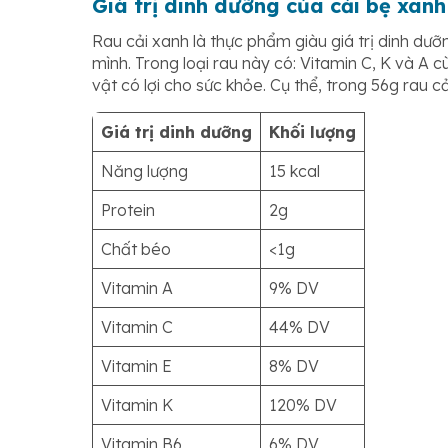
Giá trị dinh dưỡng của cải bẹ xan
Rau cải xanh là thực phẩm giàu giá trị dinh d
mình. Trong loại rau này có: Vitamin C, K và A
vật có lợi cho sức khỏe. Cụ thể, trong 56g rau 
Giá trị dinh dưỡng
Khối lượng
Năng lượng
15 kcal
Protein
2g
Chất béo
<1g
Vitamin A
9% DV
Vitamin C
44% DV
Vitamin E
8% DV
Vitamin K
120% DV
Vitamin B6
6% DV