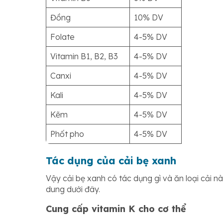
Đồng
10% DV
Folate
4-5% DV
Vitamin B1, B2, B3
4-5% DV
Canxi
4-5% DV
Kali
4-5% DV
Kẽm
4-5% DV
Phốt pho
4-5% DV
Tác dụng của cải bẹ xanh
Vậy cải bẹ xanh có tác dụng gì và ăn loại cải n
dung dưới đây.
Cung cấp vitamin K cho cơ thể