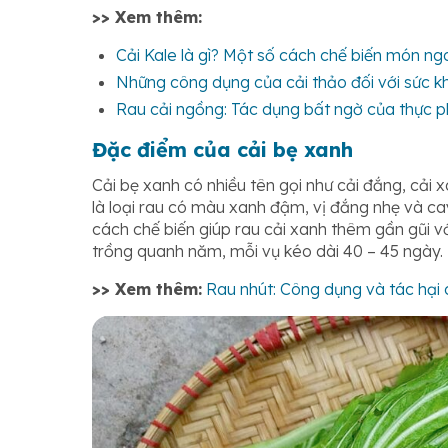
>> Xem thêm:
Cải Kale là gì? Một số cách chế biến món n
Những công dụng của cải thảo đối với sức k
Rau cải ngồng: Tác dụng bất ngờ của thực 
Đặc điểm của cải bẹ xanh
Cải bẹ xanh có nhiều tên gọi như cải đắng, cải 
là loại rau có màu xanh đậm, vị đắng nhẹ và ca
cách chế biến giúp rau cải xanh thêm gần gũi vớ
trồng quanh năm, mỗi vụ kéo dài 40 – 45 ngày.
>> Xem thêm:
Rau nhút: Công dụng và tác hại 