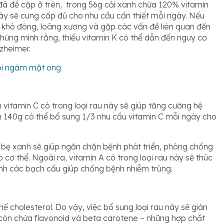
đã đề cập ở trên, trong 56g cải xanh chứa 120% vitamin
này sẽ cung cấp đủ cho nhu cầu cần thiết mỗi ngày. Nếu
u khó đông, loãng xương và gặp các vấn đề liên quan đến
hứng minh rằng, thiếu vitamin K có thể dẫn đến nguy cơ
zheimer.
tỏi ngâm mật ong
 vitamin C có trong loại rau này sẽ giúp tăng cường hệ
h 140g có thể bổ sung 1/3 nhu cầu vitamin C mỗi ngày cho
 bẹ xanh sẽ giúp ngăn chặn bệnh phát triển, phòng chống
cơ thể. Ngoài ra, vitamin A có trong loại rau này sẽ thúc
hành các bạch cầu giúp chống bệnh nhiễm trùng.
ế cholesterol. Do vậy, việc bổ sung loại rau này sẽ gián
 còn chứa flavonoid và beta carotene – những hợp chất