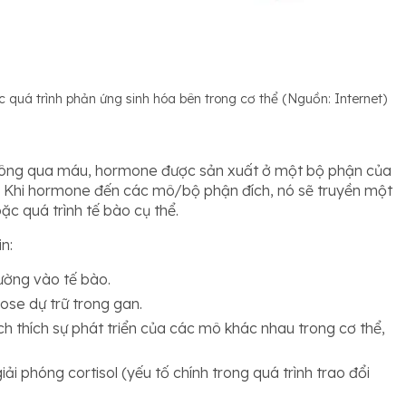
c quá trình phản ứng sinh hóa bên trong cơ thể (Nguồn: Internet)
Thông qua máu, hormone được sản xuất ở một bộ phận của
. Khi hormone đến các mô/bộ phận đích, nó sẽ truyền một
ặc quá trình tế bào cụ thể.
in:
ường vào tế bào.
ose dự trữ trong gan.
h thích sự phát triển của các mô khác nhau trong cơ thể,
i phóng cortisol (yếu tố chính trong quá trình trao đổi