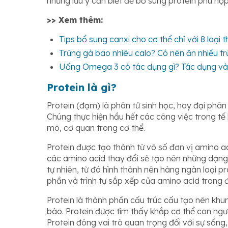
những lưu ý cần biết để bổ sung protein phù hợp
>> Xem thêm:
Tips bổ sung canxi cho cơ thể chỉ với 8 loại 
Trứng gà bao nhiêu calo? Có nên ăn nhiều t
Uống Omega 3 có tác dụng gì? Tác dụng và l
Protein là gì?
Protein (đạm) là phân tử sinh học, hay đại phân 
Chúng thực hiện hầu hết các công việc trong tế 
mô, cơ quan trong cơ thể.
Protein được tạo thành từ vô số đơn vị amino aci
các amino acid thay đổi sẽ tạo nên những dạng 
tự nhiên, từ đó hình thành nên hàng ngàn loại pr
phần và trình tự sắp xếp của amino acid trong 
Protein là thành phần cấu trúc cấu tạo nên kh
bào. Protein được tìm thấy khắp cơ thể con ngườ
Protein đóng vai trò quan trọng đối với sự sống,