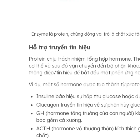
Enzyme là protein, chúng đóng vai trò là chất xúc tá
Hỗ trợ truyền tín hiệu
Protein chịu trách nhiệm tổng hợp hormone. 
cơ thể và sau đó vận chuyển đến bộ phận khác
thông điệp/tín hiệu để bắt đầu một phản ứng ho
Ví dụ, một số hormone được tạo thành từ prote
Insuline báo hiệu sự hấp thu glucose hoặc đ
Glucagon truyền tín hiệu về sự phân hủy gluc
GH (hormone tăng trưởng của con người) kíc
bao gồm cả xương.
ACTH (hormone vỏ thượng thận) kích thích giả
chất).