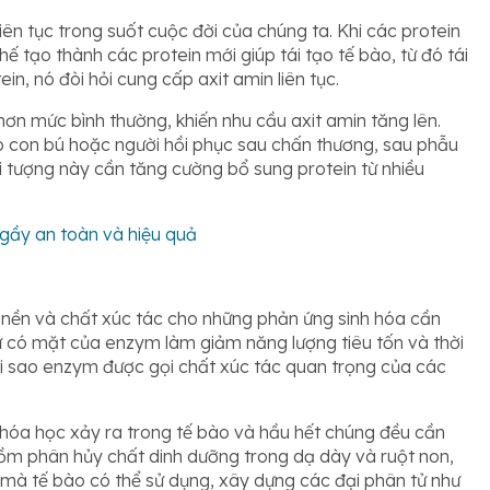
iên tục trong suốt cuộc đời của chúng ta. Khi các protein
hế tạo thành các protein mới giúp tái tạo tế bào, từ đó tái
in, nó đòi hỏi cung cấp axit amin liên tục.
hơn mức bình thường, khiến nhu cầu axit amin tăng lên.
 con bú hoặc người hồi phục sau chấn thương, sau phẫu
i tượng này cần tăng cường bổ sung protein từ nhiều
gầy an toàn và hiệu quả
t nền và chất xúc tác cho những phản ứng sinh hóa cần
 Sự có mặt của enzym làm giảm năng lượng tiêu tốn và thời
tại sao enzym được gọi chất xúc tác quan trọng của các
hóa học xảy ra trong tế bào và hầu hết chúng đều cần
ồm phân hủy chất dinh dưỡng trong dạ dày và ruột non,
mà tế bào có thể sử dụng, xây dựng các đại phân tử như