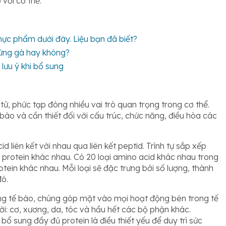
 với cơ thể.
thực phẩm dưới đây. Liệu bạn đã biết?
rứng gà hay không?
ưu ý khi bổ sung
tử, phức tạp đóng nhiều vai trò quan trọng trong cơ thể.
bào và cần thiết đối với cấu trúc, chức năng, điều hòa các
d liên kết với nhau qua liên kết peptid. Trình tự sắp xếp
protein khác nhau. Có 20 loại amino acid khác nhau trong
otein khác nhau. Mỗi loại sẽ đặc trưng bởi số lượng, thành
đó.
ung tế bào, chúng góp mặt vào mọi hoạt động bên trong tế
i: cơ, xương, da, tóc và hầu hết các bộ phận khác.
 bổ sung đầy đủ protein là điều thiết yếu để duy trì sức