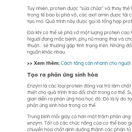
Tuy nhiên, protein được “sửa chữa” và thay thế l
trong tế bào bị phá vỡ, các axit amin được tái c
tạo mô. Quá trình này được gọi là tổng hợp prote
Đôi khi cơ thể sẽ phá vỡ một lượng protein cao 
Người đang mắc bệnh, phụ nữ mang thai và cho
thuật… sẽ thường gặp tình trạng trên. Những đố
nguồn khác nhau.
>> Xem thêm:
Cách tăng cân nhanh cho người 
Tạo ra phản ứng sinh hóa
Enzym là các loại protein đóng vai trò làm chấ
thiết cho quá trình trao đổi chất trong cơ thể.
gian diễn ra phản ứng hóa học đó. Đó là lý do 
phản ứng sinh hóa trong cơ thể.
Trung bình mỗi giây có hơn một trăm phản ứng 
enzym. Tất cả các chức năng của cơ thể bao g
chuyển hóa chất dinh dưỡng thành các phân tử 