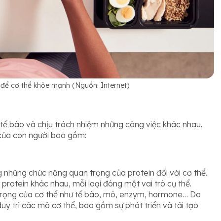
 để cơ thể khỏe mạnh (Nguồn: Internet)
 tế bào và chịu trách nhiệm những công việc khác nhau.
 của con người bao gồm:
g những chức năng quan trọng của protein đối với cơ thể.
protein khác nhau, mỗi loại đóng một vai trò cụ thể.
 trọng của cơ thể như tế bào, mô, enzym, hormone… Do
uy trì các mô cơ thể, bao gồm sự phát triển và tái tạo