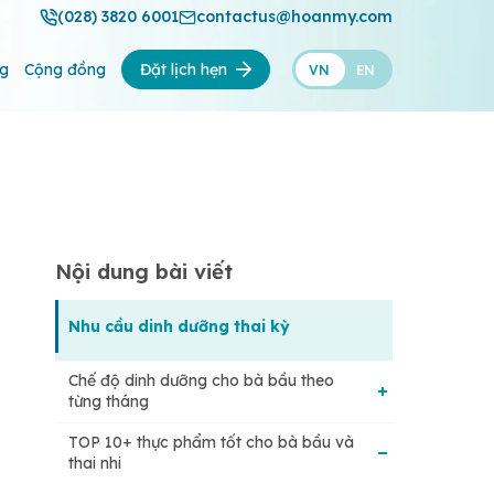
(028) 3820 6001
contactus@hoanmy.com
ng
Cộng đồng
Đặt lịch hẹn
VN
EN
Nội dung bài viết
Nhu cầu dinh dưỡng thai kỳ
Chế độ dinh dưỡng cho bà bầu theo
từng tháng
TOP 10+ thực phẩm tốt cho bà bầu và
Trong 3 tháng đầu (Tam cá nguyệt đầu
thai nhi
tiên)