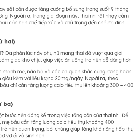
hay sắt cần được tăng cường bổ sung trong suốt 9 tháng
g. Ngoài ra, trong giai đoạn này, thai nhi rất nhạy cảm
bầu cần hạn chế tiếp xúc và chú trọng đến chế độ dinh
ứ hai)
ì?
Đa phần lúc này phụ nữ mang thai đã vượt qua giai
ảm giác khó chịu, giúp việc ăn uống trở nên dễ dàng hơn.
triển mạnh mẽ, não bộ và các cơ quan khác cũng đang hoàn
giàu kẽm với liều lượng 20mg/ngày. Ngoài ra, theo
 bầu chỉ cần tăng lượng calo tiêu thụ lên khoảng 300 – 400
ứ ba)
ột bước tiến đáng kể trong việc tăng cân của thai nhi. Để
i, mẹ bầu cần tăng lượng calo tiêu thụ khoảng 400
 trở nên quan trọng, bởi chúng giúp tăng khả năng hấp thụ
ơ vỡ ối và sinh non.