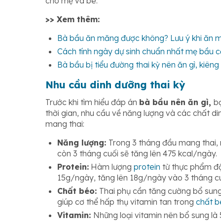
cho mẹ và bé.
>> Xem thêm:
Bà bầu ăn măng được không? Lưu ý khi ăn 
Cách tính ngày dự sinh chuẩn nhất mẹ bầu 
Bà bầu bị tiểu đường thai kỳ nên ăn gì, kiêng 
Nhu cầu dinh dưỡng thai kỳ
Trước khi tìm hiểu đáp án
bà bầu nên ăn gì,
b
thời gian, nhu cầu về năng lượng và các chất d
mang thai:
Năng lượng:
Trong 3 tháng đầu mang thai, 
còn 3 tháng cuối sẽ tăng lên 475 kcal/ngày.
Protein:
Hàm lượng
protein
từ thực phẩm độ
15g/ngày, tăng lên 18g/ngày vào 3 tháng cu
Chất béo:
Thai phụ cần tăng cường bổ sun
giúp cơ thể hấp thụ vitamin tan trong
chất b
Vitamin:
Những loại vitamin nên bổ sung l