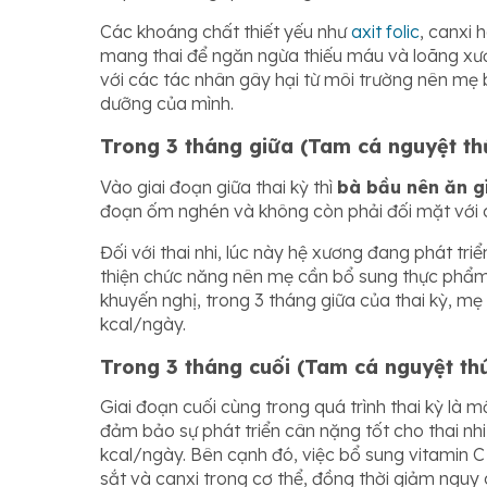
Các khoáng chất thiết yếu như
axit folic
, canxi 
mang thai để ngăn ngừa thiếu máu và loãng xươn
với các tác nhân gây hại từ môi trường nên mẹ 
dưỡng của mình.
Trong 3 tháng giữa (Tam cá nguyệt th
Vào giai đoạn giữa thai kỳ thì
bà bầu nên ăn g
đoạn ốm nghén và không còn phải đối mặt với c
Đối với thai nhi, lúc này hệ xương đang phát 
thiện chức năng nên mẹ cần bổ sung thực phẩm 
khuyến nghị, trong 3 tháng giữa của thai kỳ, mẹ
kcal/ngày.
Trong 3 tháng cuối (Tam cá nguyệt th
Giai đoạn cuối cùng trong quá trình thai kỳ là m
đảm bảo sự phát triển cân nặng tốt cho thai nh
kcal/ngày. Bên cạnh đó, việc bổ sung vitamin C
sắt và canxi trong cơ thể, đồng thời giảm nguy c