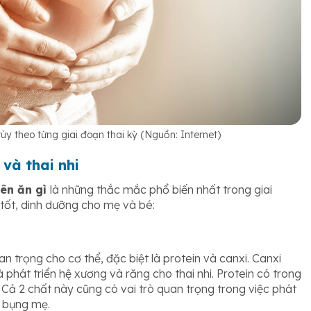
y theo từng giai đoạn thai kỳ (Nguồn: Internet)
và thai nhi
ên ăn gì
là những thắc mắc phổ biến nhất trong giai
tốt, dinh dưỡng cho mẹ và bé:
 trọng cho cơ thể, đặc biệt là protein và canxi. Canxi
 phát triển hệ xương và răng cho thai nhi. Protein có trong
 Cả 2 chất này cũng có vai trò quan trọng trong việc phát
g bụng mẹ.