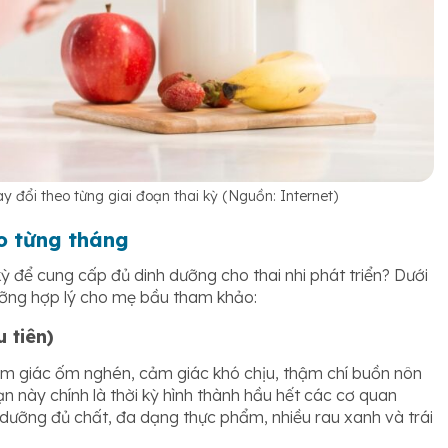
 đổi theo từng giai đoạn thai kỳ (Nguồn: Internet)
o từng tháng
ỳ để cung cấp đủ dinh dưỡng cho thai nhi phát triển? Dưới
dưỡng hợp lý cho mẹ bầu tham khảo:
 tiên)
cảm giác ốm nghén, cảm giác khó chịu, thậm chí buồn nôn
đoạn này chính là thời kỳ hình thành hầu hết các cơ quan
nh dưỡng đủ chất, đa dạng thực phẩm, nhiều rau xanh và trái