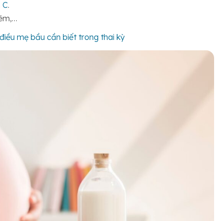
n C
.
kẽm,…
iều mẹ bầu cần biết trong thai kỳ