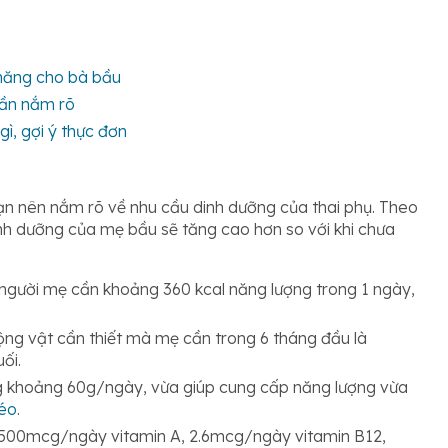
măng cho bà bầu
cần nắm rõ
gì, gợi ý thực đơn
ạn nên nắm rõ về nhu cầu dinh dưỡng của thai phụ. Theo
inh dưỡng của mẹ bầu sẽ tăng cao hơn so với khi chưa
người mẹ cần khoảng 360 kcal năng lượng trong 1 ngày,
ng vật cần thiết mà mẹ cần trong 6 tháng đầu là
ối.
g khoảng 60g/ngày, vừa giúp cung cấp năng lượng vừa
éo
.
à 500mcg/ngày vitamin A, 2.6mcg/ngày vitamin B12,