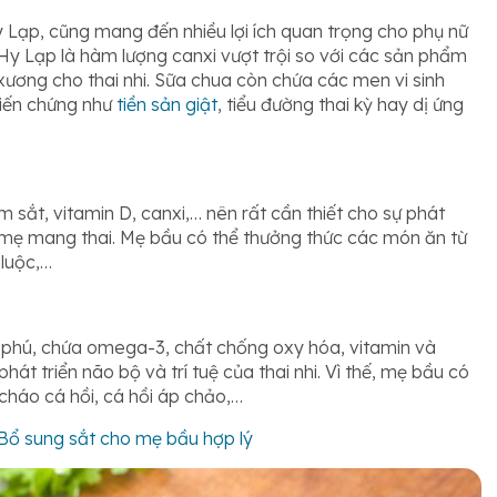
y Lạp, cũng mang đến nhiều lợi ích quan trọng cho phụ nữ
Hy Lạp là hàm lượng canxi vượt trội so với các sản phẩm
xương cho thai nhi. Sữa chua còn chứa các men vi sinh
iến chứng như
tiền sản giật
, tiểu đường thai kỳ hay dị ứng
ắt, vitamin D, canxi,… nên rất cần thiết cho sự phát
i mẹ mang thai. Mẹ bầu có thể thưởng thức các món ăn từ
 luộc,…
 phú, chứa omega-3, chất chống oxy hóa, vitamin và
hát triển não bộ và trí tuệ của thai nhi. Vì thế, mẹ bầu có
cháo cá hồi, cá hồi áp chảo,…
 Bổ sung sắt cho mẹ bầu hợp lý