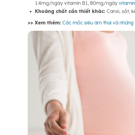
1.4mg/ngày vitamin B1, 80mg/ngày
vitami
Khoáng chất cần thiết khác:
Canxi, sắt, 
>> Xem thêm:
Các mốc siêu âm thai và những đ