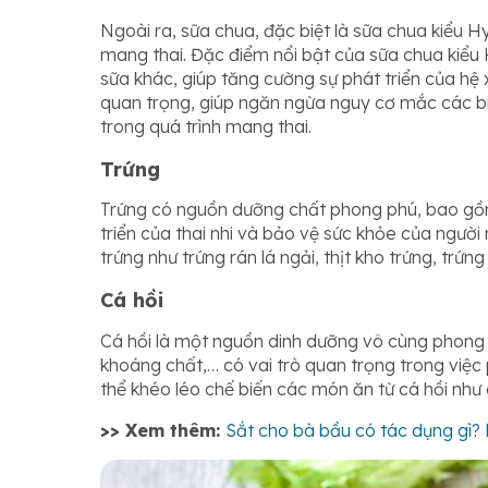
Ngoài ra, sữa chua, đặc biệt là sữa chua kiểu H
mang thai. Đặc điểm nổi bật của sữa chua kiểu 
sữa khác, giúp tăng cường sự phát triển của hệ 
quan trọng, giúp ngăn ngừa nguy cơ mắc các b
trong quá trình mang thai.
Trứng
Trứng có nguồn dưỡng chất phong phú, bao gồm s
triển của thai nhi và bảo vệ sức khỏe của ngườ
trứng như trứng rán lá ngải, thịt kho trứng, trứng
Cá hồi
Cá hồi là một nguồn dinh dưỡng vô cùng phong
khoáng chất,… có vai trò quan trọng trong việc p
thể khéo léo chế biến các món ăn từ cá hồi như 
>> Xem thêm:
Sắt cho bà bầu có tác dụng gì?