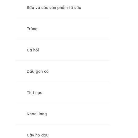
Sữa và các sản phẩm từ sữa
Trong 3 tháng giữa (Tam cá nguyệt thứ hai)
Trứng
Trong 3 tháng cuối (Tam cá nguyệt thứ ba)
Cá hồi
Dầu gan cá
Thịt nạc
Khoai lang
Cây họ đậu