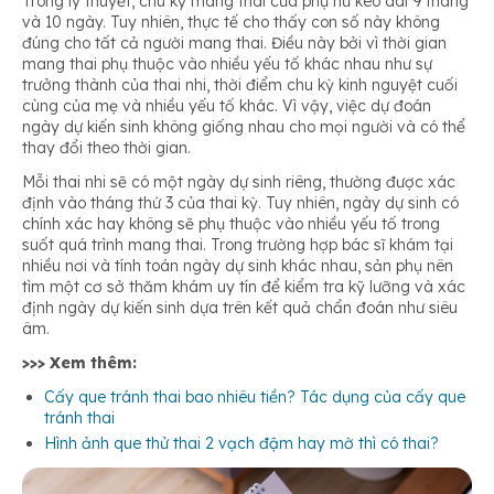
Trong lý thuyết, chu kỳ mang thai của phụ nữ kéo dài 9 tháng
và 10 ngày. Tuy nhiên, thực tế cho thấy con số này không
đúng cho tất cả người mang thai. Điều này bởi vì thời gian
mang thai phụ thuộc vào nhiều yếu tố khác nhau như sự
trưởng thành của thai nhi, thời điểm chu kỳ kinh nguyệt cuối
cùng của mẹ và nhiều yếu tố khác. Vì vậy, việc dự đoán
ngày dự kiến sinh không giống nhau cho mọi người và có thể
thay đổi theo thời gian.
Mỗi thai nhi sẽ có một ngày dự sinh riêng, thường được xác
định vào tháng thứ 3 của thai kỳ. Tuy nhiên, ngày dự sinh có
chính xác hay không sẽ phụ thuộc vào nhiều yếu tố trong
suốt quá trình mang thai. Trong trường hợp bác sĩ khám tại
nhiều nơi và tính toán ngày dự sinh khác nhau, sản phụ nên
tìm một cơ sở thăm khám uy tín để kiểm tra kỹ lưỡng và xác
định ngày dự kiến sinh dựa trên kết quả chẩn đoán như siêu
âm.
>>> Xem thêm:
Cấy que tránh thai bao nhiêu tiền? Tác dụng của cấy que
tránh thai
Hình ảnh que thử thai 2 vạch đậm hay mờ thì có thai?