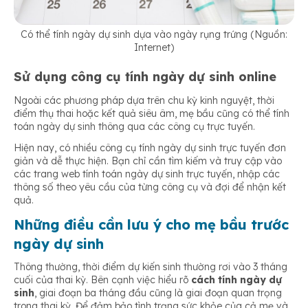
Có thể tính ngày dự sinh dựa vào ngày rụng trứng (Nguồn:
Internet)
Sử dụng công cụ tính ngày dự sinh online
Ngoài các phương pháp dựa trên chu kỳ kinh nguyệt, thời
điểm thụ thai hoặc kết quả siêu âm, mẹ bầu cũng có thể tính
toán ngày dự sinh thông qua các công cụ trực tuyến.
Hiện nay, có nhiều công cụ tính ngày dự sinh trực tuyến đơn
giản và dễ thực hiện. Bạn chỉ cần tìm kiếm và truy cập vào
các trang web tính toán ngày dự sinh trực tuyến, nhập các
thông số theo yêu cầu của từng công cụ và đợi để nhận kết
quả.
Những điều cần lưu ý cho mẹ bầu trước
ngày dự sinh
Thông thường, thời điểm dự kiến sinh thường rơi vào 3 tháng
cuối của thai kỳ. Bên cạnh việc hiểu rõ
cách tính ngày dự
sinh
, giai đoạn ba tháng đầu cũng là giai đoạn quan trọng
trong thai kỳ. Để đảm bảo tình trạng sức khỏe của cả mẹ và