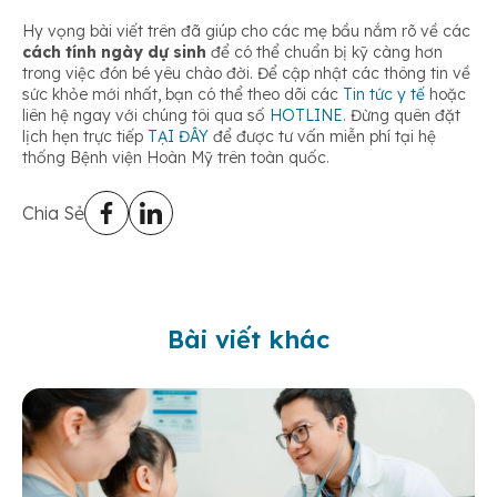
Hy vọng bài viết trên đã giúp cho các mẹ bầu nắm rõ về các
cách tính ngày dự sinh
để có thể chuẩn bị kỹ càng hơn
trong việc đón bé yêu chào đời. Để cập nhật các thông tin về
sức khỏe mới nhất, bạn có thể theo dõi các
Tin tức y tế
hoặc
liên hệ ngay với chúng tôi qua số
HOTLINE
. Đừng quên đặt
lịch hẹn trực tiếp
TẠI ĐÂY
để được tư vấn miễn phí tại hệ
thống Bệnh viện Hoàn Mỹ trên toàn quốc.
Chia Sẻ
Bài viết khác