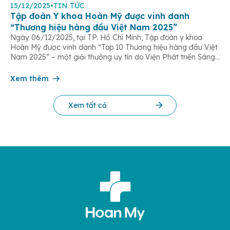
15/12/2025
•
TIN TỨC
Tập đoàn Y khoa Hoàn Mỹ được vinh danh
“Thương hiệu hàng đầu Việt Nam 2025”
Ngày 06/12/2025, tại TP. Hồ Chí Minh, Tập đoàn y khoa
Hoàn Mỹ được vinh danh “Top 10 Thương hiệu hàng đầu Việt
Nam 2025” – một giải thưởng uy tín do Viện Phát triển Sáng
chế và Đổi mới Công nghệ phối hợp với Trung tâm Nghiên
cứu Phát triển Doanh nghiệp Châu Á […]
Xem thêm
Xem tất cả