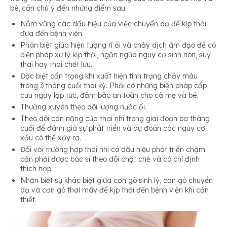
bé, cần chú ý đến những điểm sau:
Nắm vững các dấu hiệu của việc chuyển dạ để kịp thời
đưa đến bệnh viện.
Phân biệt giữa hiện tượng rỉ ối và chảy dịch âm đạo để có
biện pháp xử lý kịp thời, ngăn ngừa nguy cơ sinh non, suy
thai hay thai chết lưu.
Đặc biệt cẩn trọng khi xuất hiện tình trạng chảy máu
trong 3 tháng cuối thai kỳ. Phải có những biện pháp cấp
cứu ngay lập tức, đảm bảo an toàn cho cả mẹ và bé.
Thường xuyên theo dõi lượng nước ối.
Theo dõi cân nặng của thai nhi trong giai đoạn ba tháng
cuối để đánh giá sự phát triển và dự đoán các nguy cơ
xấu có thể xảy ra.
Đối với trường hợp thai nhi có dấu hiệu phát triển chậm
cần phải được bác sĩ theo dõi chặt chẽ và có chỉ định
thích hợp.
Nhận biết sự khác biệt giữa cơn gò sinh lý, cơn gò chuyển
dạ và cơn gò thai máy để kịp thời đến bệnh viện khi cần
thiết.