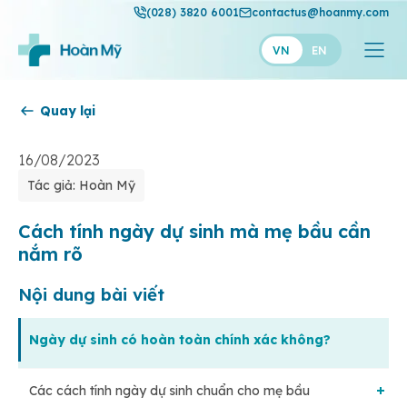
(028) 3820 6001
contactus@hoanmy.com
VN
EN
Quay lại
Hoàn Mỹ
Hoàn Mỹ Gold
16/08/2023
Tác giả: Hoàn Mỹ
Hạnh Phúc
Thuận Mỹ
Cách tính ngày dự sinh mà mẹ bầu cần
nắm rõ
Nội dung bài viết
Ngày dự sinh có hoàn toàn chính xác không?
Các cách tính ngày dự sinh chuẩn cho mẹ bầu