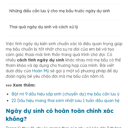
Những điều cần lưu ý cho mẹ bầu trước ngày dự sinh
Cách tính ngày dự sinh theo chu kỳ kinh nguyệt
Thai quá ngày dự sinh và cách xử lý
Siêu âm tính ngày dự sinh
Việc tính ngày dự kiến sinh chuẩn xác là điều quan trọng giúp
mẹ bầu chuẩn bị tốt nhất cho sự ra đời của em bé và tạo
Cách tính ngày dự sinh dựa trên thời điểm thụ thai
cảm giác thoải mái tinh thần trong quá trình chờ đợi. Có
nhiều
cách tính ngày dự sinh
khác nhau mà mẹ bầu có thể
tham khảo và áp dụng cho trường hợp của mình. Bài viết
Cách tính ngày dự sinh dựa trên thời điểm rụng trứng
dưới đây của
Hoàn Mỹ
sẽ gợi ý một số phương pháp để dự
đoán ngày bé yêu chào đời mà mẹ bầu cần nắm rõ.
>>> Xem thêm:
Sử dụng công cụ tính ngày dự sinh online
Bật mí 9 dấu hiệu sắp sinh (chuyển dạ) mẹ bầu cần lưu ý
22 Dấu hiệu mang thai sớm nhất sau 1 tuần đầu quan hệ
Ngày dự sinh có hoàn toàn chính xác
không?