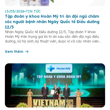
13/05/2026
•
TIN TỨC
Tập đoàn y khoa Hoàn Mỹ tri ân đội ngũ chăm
sóc người bệnh nhân Ngày Quốc tế Điều dưỡng
12/5
Nhân Ngày Quốc tế Điều dưỡng 12/5, Tập đoàn Y khoa
Hoàn Mỹ trân trọng gửi lời tri ân sâu sắc đến đội ngũ điều
dưỡng, nữ hộ sinh, kỹ thuật viên, dược sĩ và các nhân viên
chăm sóc người bệnh trên toàn hệ thống – những người luôn
âm thầm đồng hành trên […]
Xem thêm