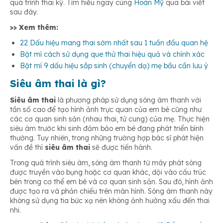
quá trình thai kỳ. Tìm hiểu ngay cùng
Hoàn Mỹ
qua bài viết
sau đây.
>> Xem thêm:
22 Dấu hiệu mang thai sớm nhất sau 1 tuần đầu quan hệ
Bật mí cách sử dụng que thử thai hiệu quả và chính xác
Bật mí 9 dấu hiệu sắp sinh (chuyển dạ) mẹ bầu cần lưu ý
Siêu âm thai là gì?
Siêu âm thai
là phương pháp sử dụng sóng âm thanh với
tần số cao để tạo hình ảnh trực quan của em bé cũng như
các cơ quan sinh sản (nhau thai, tử cung) của mẹ. Thực hiện
siêu âm trước khi sinh đảm bảo em bé đang phát triển bình
thường. Tuy nhiên, trong những trường hợp bác sĩ phát hiện
vấn đề thì
siêu âm thai
sẽ được tiến hành.
Trong quá trình siêu âm, sóng âm thanh từ máy phát sóng
được truyền vào bụng hoặc cơ quan khác, dội vào cấu trúc
bên trong cơ thể em bé và cơ quan sinh sản. Sau đó, hình ảnh
được tạo ra và phản chiếu trên màn hình. Sóng âm thanh này
không sử dụng tia bức xạ nên không ảnh hưởng xấu đến thai
nhi.