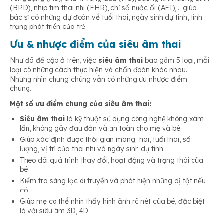
(BPD), nhip tim thai nhi (FHR), chỉ số nước ối (AFI),… giúp
bác sĩ có những dự đoán về tuổi thai, ngày sinh dự tính, tình
trạng phát triển của trẻ.
Ưu & nhược điểm của siêu âm thai
Như đã đề cập ở trên, việc
siêu âm thai
bao gồm 5 loại, mỗi
loại có những cách thực hiện và chẩn đoán khác nhau.
Nhưng nhìn chung chúng vẫn có những ưu nhược điểm
chung.
Một số ưu điểm chung của siêu âm thai:
Siêu âm thai
là kỹ thuật sử dụng công nghệ không xâm
lấn, không gây đau đớn và an toàn cho mẹ và bé
Giúp xác định được thời gian mang thai, tuổi thai, số
lượng, vị trí của thai nhi và ngày sinh dự tính.
Theo dõi quá trình thay đổi, hoạt động và trạng thái của
bé
Kiểm tra sàng lọc di truyền và phát hiện những dị tật nếu
có
Giúp mẹ có thể nhìn thấy hình ảnh rõ nét của bé, đặc biệt
là với siêu âm 3D, 4D.