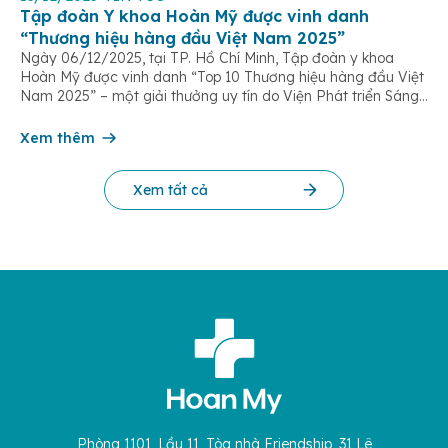
Tập đoàn Y khoa Hoàn Mỹ được vinh danh
“Thương hiệu hàng đầu Việt Nam 2025”
Ngày 06/12/2025, tại TP. Hồ Chí Minh, Tập đoàn y khoa
Hoàn Mỹ được vinh danh “Top 10 Thương hiệu hàng đầu Việt
Nam 2025” – một giải thưởng uy tín do Viện Phát triển Sáng
chế và Đổi mới Công nghệ phối hợp với Trung tâm Nghiên
cứu Phát triển Doanh nghiệp Châu Á […]
Xem thêm
Xem tất cả
Phòng 1101, Lầu 11, Tòa nhà Friendship, 31 Lê