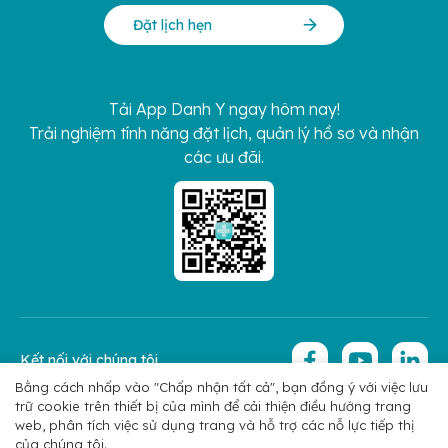
Đặt lịch hẹn
Tải App Danh Y ngay hôm nay!
Trải nghiệm tính năng đặt lịch, quản lý hồ sơ và nhận
các ưu đãi.
Kết nối với chúng tôi
Bằng cách nhấp vào "Chấp nhận tất cả", bạn đồng ý với việc lưu
trữ cookie trên thiết bị của mình để cải thiện điều hướng trang
Copyright 2026 © Hoan My Corporation
Chính sách bảo mật
web, phân tích việc sử dụng trang và hỗ trợ các nỗ lực tiếp thị
của chúng tôi.