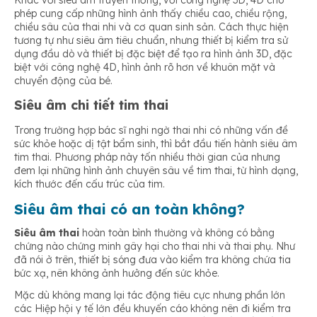
Khác với siêu âm truyền thống, với công nghệ 3D, 4D cho
phép cung cấp những hình ảnh thấy chiều cao, chiều rộng,
chiều sâu của thai nhi và cơ quan sinh sản. Cách thực hiện
tương tự như siêu âm tiêu chuẩn, nhưng thiết bị kiểm tra sử
dụng đầu dò và thiết bị đặc biệt để tạo ra hình ảnh 3D, đặc
biệt với công nghệ 4D, hình ảnh rõ hơn về khuôn mặt và
chuyển động của bé.
Siêu âm chi tiết tim thai
Trong trường hợp bác sĩ nghi ngờ thai nhi có những vấn đề
sức khỏe hoặc dị tật bẩm sinh, thì bắt đầu tiến hành siêu âm
tim thai. Phương pháp này tốn nhiều thời gian của nhưng
đem lại những hình ảnh chuyên sâu về tim thai, từ hình dạng,
kích thước đến cấu trúc của tim.
Siêu âm thai có an toàn không?
Siêu âm thai
hoàn toàn bình thường và không có bằng
chứng nào chứng minh gây hại cho thai nhi và thai phụ. Như
đã nói ở trên, thiết bị sóng đưa vào kiểm tra không chứa tia
bức xạ, nên không ảnh hưởng đến sức khỏe.
Mặc dù không mang lại tác động tiêu cực nhưng phần lớn
các Hiệp hội y tế lớn đều khuyến cáo không nên đi kiểm tra