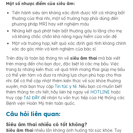
Một số nhược điểm của siêu âm:
Tiến hành siêu âm không xác định được tất cả những bất
thường của thai nhi, một số trường hợp phải dùng đến
phương pháp MRI hay xét nghiệm máu
Những kết quả phát hiện bất thường gây lo lắng cho mẹ
và không chắc chắn khả năng nguy hiểm của vấn đề
Một vài trường hợp, kết quả xác định giới tính không chính
xác do góc nhìn và kinh nghiệm của bác sĩ.
Trên đây là toàn bộ thông tin về
siêu âm thai
mà bài viết
trên mang đến cho bạn đọc, đặc biệt là các mẹ bầu. Việc
trang bị những kiến thức về quá trình mang thai giúp mẹ bầu
có thể yên tâm và đưa ra những lựa chọn phù hợp cho thai
nhi. Để có thể cập nhật thêm kiến thức về sức khỏe thường
xuyên, mời bạn truy cập
Tin tức y tế
.
Nếu bạn có muốn biết
thêm thông tin chi tiết, hãy liên hệ ngay về
HOTLINE
hoặc
truy cập
TẠI ĐÂY
để nhận tư vấn trực tiếp của Hệ thống các
Bệnh viện Hoàn Mỹ trên toàn quốc.
Câu hỏi liên quan:
Siêu âm thai nhiều có tốt không?
Siêu âm thai
nhiều lần không ảnh hưởng tới sức khỏe. Tuy