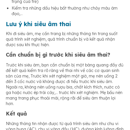
trạng của trẻ)
Kiểm tra những dấu hiệu bất thường như chảy máu âm
đạo,…
Lưu ý khi siêu âm thai
Khi đi siêu âm, mẹ cần trang bị những thông tin trong suốt
quá trình xét nghiệm, quá trình chuẩn bị và kết quả nhận
được sau khi thực hiện.
Cần chuẩn bị gì trước khi siêu âm thai?
Trước khi siêu âm, bạn cần chuẩn bị một bàng quang đầy đủ
để kết quả kiểm tra rõ ràng về thai nhi về các cơ quan sinh
sản của mẹ, Trước khi xét nghiệm một giờ, mẹ nên uống 2
đến 3 cốc nước và không được đi tiểu trước khi siêu âm.
Ngoài ra, không nên uống rượu bia, chất kích thích, nước có
ga hoặc nước ép trái cây,… trước khi xét nghiệm. Mẹ bầu nên
mang trang phục thoải mái, rộng rãi để siêu âm thuận lợi
hơn.
Kết quả
Những thông tin nhận được từ quá trình siêu âm như chu vi
vòng bụng (AC), chu vi vòng đầu (HC), đường kính lưỡng đỉnh