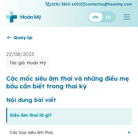
(028) 3820 6001
contactus@hoanmy.com
VN
EN
Quay lại
Hoàn Mỹ
Hoàn Mỹ Gold
22/08/2023
Tác giả: Hoàn Mỹ
Hạnh Phúc
Thuận Mỹ
Các mốc siêu âm thai và những điều mẹ
bầu cần biết trong thai kỳ
Nội dung bài viết
Siêu âm thai là gì?
Các loại siêu âm thai