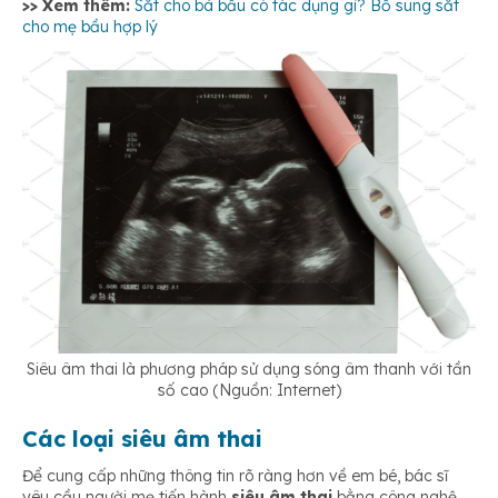
>> Xem thêm:
Sắt cho bà bầu có tác dụng gì? Bổ sung sắt
cho mẹ bầu hợp lý
Siêu âm thai là phương pháp sử dụng sóng âm thanh với tần
số cao (Nguồn: Internet)
Các loại siêu âm thai
Để cung cấp những thông tin rõ ràng hơn về em bé, bác sĩ
yêu cầu người mẹ tiến hành
siêu âm thai
bằng công nghệ