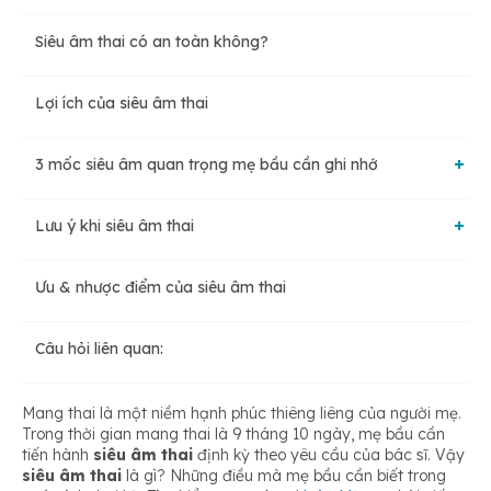
Siêu âm thai có an toàn không?
Siêu âm qua ngã âm đạo
Lợi ích của siêu âm thai
Siêu âm qua thành bụng
3 mốc siêu âm quan trọng mẹ bầu cần ghi nhớ
Siêu âm Doppler
Lưu ý khi siêu âm thai
Mốc 1: Thai kỳ từ 11-12 tuần
Siêu âm 3D, 4D
Ưu & nhược điểm của siêu âm thai
Cần chuẩn bị gì trước khi siêu âm thai?
Mốc 2: Thai kỳ từ 22-23 tuần
Siêu âm chi tiết tim thai
Câu hỏi liên quan:
Kết quả
Mốc 3: Thai kỳ từ 31-32 tuần
Mang thai là một niềm hạnh phúc thiêng liêng của người mẹ.
Trong thời gian mang thai là 9 tháng 10 ngày, mẹ bầu cần
tiến hành
siêu âm thai
định kỳ theo yêu cầu của bác sĩ. Vậy
siêu âm thai
là gì? Những điều mà mẹ bầu cần biết trong