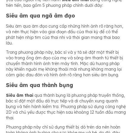
tiên tiến, bao gồm 5 phương pháp chính dưới đây:
Siêu âm qua ngã âm đạo
Siêu âm qua âm đạo cung cấp những hình ảnh rõ ràng hơn,
và nên thực hiện vào giai đoạn đầu của thai kỳ để có thể
phát hiện nhịp tim của thai nhi và thời gian mang thai bao
lâu.
Trong phương pháp này, bác sĩ và y tá sẽ đặt một thiết bị
vào trong ống âm đạo của mẹ và sóng âm thanh từ thiết bị
chuyển thành hình ảnh trên máy tính. Mặc dù hương pháp
này khiến người mẹ không thoải mái nhưng không mang lại
cảm giác đau đớn và hình ảnh rõ ràng hơn siêu âm bụng.
Siêu âm qua thành bụng
Siêu âm thai
qua thành bụng là phương pháp truyền thống,
bác sĩ đặt một đầu dò trực tiếp và di chuyển xung quanh
bụng và tiến hành kiểm tra. Phương pháp sử dụng công nghệ
2D và chủ yếu được thực hiện sau khoảng 12 tuần đầu mang
thai.
Phương pháp này chỉ sử dụng thiết bị dò trên da nên hoàn
toàn không ảnh hưởng cho sức khỏe mẹ và bé, do đó, đây