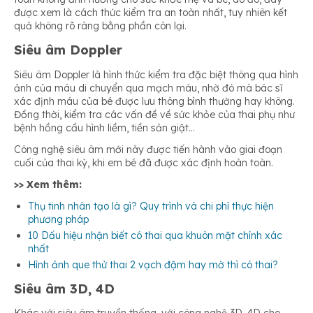
được xem là cách thức kiểm tra an toàn nhất, tuy nhiên kết
quả không rõ ràng bằng phần còn lại.
Siêu âm Doppler
Siêu âm Doppler là hình thức kiểm tra đặc biệt thông qua hình
ảnh của máu di chuyển qua mạch máu, nhờ đó mà bác sĩ
xác định máu của bé được lưu thông bình thường hay không.
Đồng thời, kiểm tra các vấn đề về sức khỏe của thai phụ như
bệnh hồng cầu hình liềm, tiền sản giật…
Công nghệ siêu âm mới này được tiến hành vào giai đoạn
cuối của thai kỳ, khi em bé đã được xác định hoàn toàn.
>> Xem thêm:
Thụ tinh nhân tạo là gì? Quy trình và chi phí thực hiện
phương pháp
10 Dấu hiệu nhận biết có thai qua khuôn mặt chính xác
nhất
Hình ảnh que thử thai 2 vạch đậm hay mờ thì có thai?
Siêu âm 3D, 4D