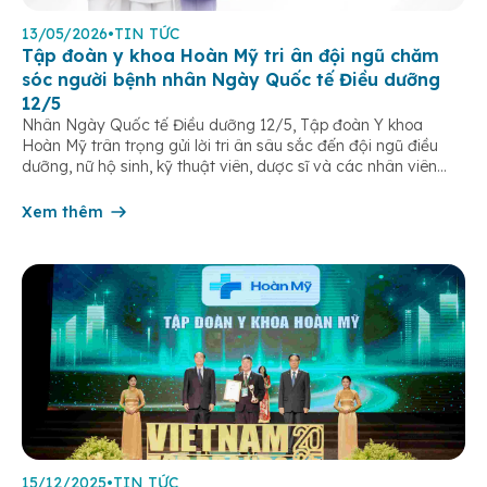
13/05/2026
•
TIN TỨC
Tập đoàn y khoa Hoàn Mỹ tri ân đội ngũ chăm
sóc người bệnh nhân Ngày Quốc tế Điều dưỡng
12/5
Nhân Ngày Quốc tế Điều dưỡng 12/5, Tập đoàn Y khoa
Hoàn Mỹ trân trọng gửi lời tri ân sâu sắc đến đội ngũ điều
dưỡng, nữ hộ sinh, kỹ thuật viên, dược sĩ và các nhân viên
chăm sóc người bệnh trên toàn hệ thống – những người luôn
âm thầm đồng hành trên […]
Xem thêm
15/12/2025
•
TIN TỨC