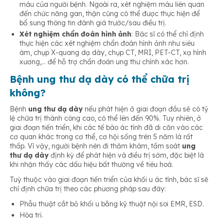
máu của người bệnh. Ngoài ra, xét nghiệm máu liên quan
đến chức năng gan, thận cũng có thể được thực hiện để
bổ sung thông tin đánh giá trước/sau điều trị.
Xét nghiệm chẩn đoán hình ảnh
: Bác sĩ có thể chỉ định
thực hiện các xét nghiệm chẩn đoán hình ảnh như siêu
âm, chụp X-quang dạ dày, chụp CT, MRI, PET-CT, xạ hình
xương,… để hỗ trợ chẩn đoán ung thư chính xác hơn.
Bệnh ung thư dạ dày có thể chữa trị
không?
Bệnh
ung thư dạ dày
nếu phát hiện ở giai đoạn đầu sẽ có tỷ
lệ chữa trị thành công cao, có thể lên đến 90%. Tuy nhiên, ở
giai đoạn tiến triển, khi các tế bào ác tính đã di căn vào các
cơ quan khác trong cơ thể, cơ hội sống trên 5 năm là rất
thấp. Vì vậy, người bệnh nên đi thăm khám, tầm soát
ung
thư dạ dày
định kỳ để phát hiện và điều trị sớm, đặc biệt là
khi nhận thấy các dấu hiệu bất thường về tiêu hoá.
Tuỳ thuộc vào giai đoạn tiến triển của khối u ác tính, bác sĩ sẽ
chỉ định chữa trị theo các phương pháp sau đây:
Phẫu thuật cắt bỏ khối u bằng kỹ thuật nội soi EMR, ESD.
Hóa trị.