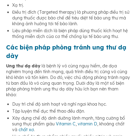
Xạ trị.
Điều trị đích (Targeted therapy) là phương pháp điều trị sử
dụng thuốc được bào chế để tiêu diệt tế bào ung thư mà
không ảnh hưởng tới tế bào lành.
Liệu pháp miễn dịch là biện pháp dùng thuốc kích hoạt hệ
thống miễn dịch của cơ thể chống lại tế bào ung thư.
Các biện pháp phòng tránh ung thư dạ
dày
Ung thư dạ dày
là bệnh lý vô cùng nguy hiểm, đe dọa
nghiêm trọng đến tính mạng, quá trình điều trị cũng vô cùng
khó khăn và tốn kém. Do đó, việc chủ động phòng tránh ngay
từ ban đầu là vô cùng quan trọng. Dưới đây là một số biện
pháp phòng tránh ung thư dạ dày hữu ích bạn nên tham
khảo:
Duy trì chế độ sinh hoạt và nghỉ ngơi khoa học.
Tập luyện thể dục thể thao đều đặn.
Xây dựng chế độ dinh dưỡng lành mạnh, tăng cường bổ
sung thực phẩm giàu
Vitamin C
,
vitamin D
, khoáng chất
và
chất xơ
.