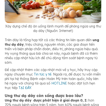
Xây dựng chế độ ăn uống lành mạnh để phòng ngừa ung thư
dạ dày (Nguồn: Internet)
Trên đây là tổng hợp tất cả các thông tin liên quan đến
ung
thư dạ dày
, triệu chứng, nguyên nhân, các giai đoạn tiến
triển và biện pháp chẩn đoán, điều trị, phòng ngừa hiệu quả.
Hy vọng thông qua bài chia sẻ này, người bệnh đã có thêm
nhiều cập nhật hữu ích để chủ động tầm soát bệnh ngay từ
sớm.
Để cập nhật thêm các cập nhật mới về y học, hãy truy cập
ngay chuyên mục
Tin tức y tế
. Ngoài ra, để được tư vấn miễn
phí tại hệ thống Bệnh viện Hoàn Mỹ trên toàn quốc, hãy liên
hệ ngay với chúng tôi qua số
HOTLINE
hoặc đặt lịch hẹn
trực tiếp
TẠI ĐÂY
.
Ung thư dạ dày còn sống được bao lâu?
Ung thư dạ dày được phát hiện ở giai đoạn 0, I:
hơn
70% người bệnh sống trên 5 năm, hơn 60% người bệnh sống