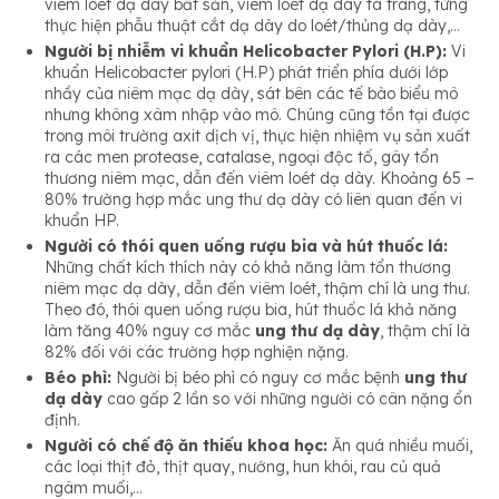
viêm loét dạ dày bất sản, viêm loét dạ dày tá tràng, từng
thực hiện phẫu thuật cắt dạ dày do loét/thủng dạ dày,…
Người bị nhiễm vi khuẩn Helicobacter Pylori (H.P):
Vi
khuẩn Helicobacter pylori (H.P) phát triển phía dưới lớp
nhầy của niêm mạc dạ dày, sát bên các tế bào biểu mô
nhưng không xâm nhập vào mô. Chúng cũng tồn tại được
trong môi trường axit dịch vị, thực hiện nhiệm vụ sản xuất
ra các men protease, catalase, ngoại độc tố, gây tổn
thương niêm mạc, dẫn đến viêm loét dạ dày. Khoảng 65 –
80% trường hợp mắc ung thư dạ dày có liên quan đến vi
khuẩn HP.
Người có thói quen uống rượu bia và hút thuốc lá:
Những chất kích thích này có khả năng làm tổn thương
niêm mạc dạ dày, dẫn đến viêm loét, thậm chí là ung thư.
Theo đó, thói quen uống rượu bia, hút thuốc lá khả năng
làm tăng 40% nguy cơ mắc
ung thư dạ dày
, thậm chí là
82% đối với các trường hợp nghiện nặng.
Béo phì:
Người bị béo phì có nguy cơ mắc bệnh
ung thư
dạ dày
cao gấp 2 lần so với những người có cân nặng ổn
định.
Người có chế độ ăn thiếu khoa học:
Ăn quá nhiều muối,
các loại thịt đỏ, thịt quay, nướng, hun khói, rau củ quả
ngâm muối,…