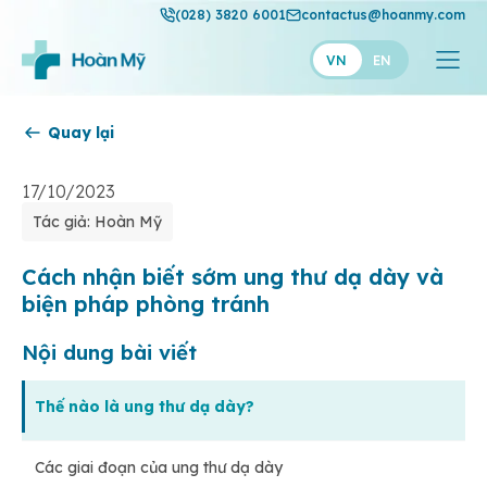
(028) 3820 6001
contactus@hoanmy.com
VN
EN
Quay lại
Hoàn Mỹ
Hoàn Mỹ Gold
17/10/2023
Tác giả: Hoàn Mỹ
Hạnh Phúc
Thuận Mỹ
Cách nhận biết sớm ung thư dạ dày và
biện pháp phòng tránh
Nội dung bài viết
Thế nào là ung thư dạ dày?
Các giai đoạn của ung thư dạ dày