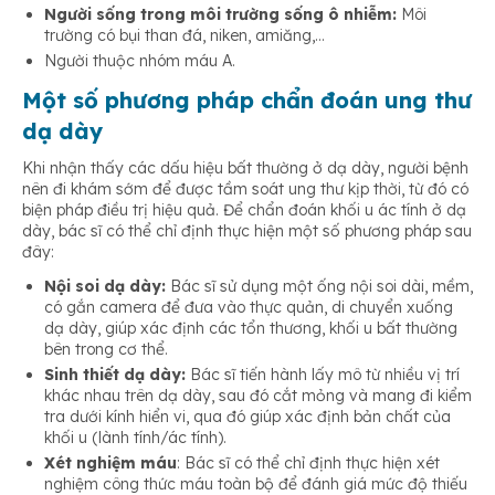
Người sống trong môi trường sống ô nhiễm:
Môi
trường có bụi than đá, niken, amiăng,…
Người thuộc nhóm máu A.
Một số phương pháp chẩn đoán ung thư
dạ dày
Khi nhận thấy các dấu hiệu bất thường ở dạ dày, người bệnh
nên đi khám sớm để được tầm soát ung thư kịp thời, từ đó có
biện pháp điều trị hiệu quả. Để chẩn đoán khối u ác tính ở dạ
dày, bác sĩ có thể chỉ định thực hiện một số phương pháp sau
đây:
Nội soi dạ dày:
Bác sĩ sử dụng một ống nội soi dài, mềm,
có gắn camera để đưa vào thực quản, di chuyển xuống
dạ dày, giúp xác định các tổn thương, khối u bất thường
bên trong cơ thể.
Sinh thiết dạ dày:
Bác sĩ tiến hành lấy mô từ nhiều vị trí
khác nhau trên dạ dày, sau đó cắt mỏng và mang đi kiểm
tra dưới kính hiển vi, qua đó giúp xác định bản chất của
khối u (lành tính/ác tính).
Xét nghiệm máu
: Bác sĩ có thể chỉ định thực hiện xét
nghiệm công thức máu toàn bộ để đánh giá mức độ thiếu