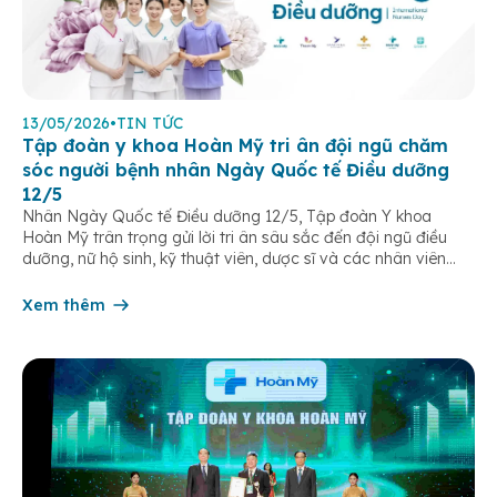
13/05/2026
•
TIN TỨC
Tập đoàn y khoa Hoàn Mỹ tri ân đội ngũ chăm
sóc người bệnh nhân Ngày Quốc tế Điều dưỡng
12/5
Nhân Ngày Quốc tế Điều dưỡng 12/5, Tập đoàn Y khoa
Hoàn Mỹ trân trọng gửi lời tri ân sâu sắc đến đội ngũ điều
dưỡng, nữ hộ sinh, kỹ thuật viên, dược sĩ và các nhân viên
chăm sóc người bệnh trên toàn hệ thống – những người luôn
âm thầm đồng hành trên […]
Xem thêm