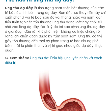
Ung thư dạ dày
là tình trạng phát triển bất thường của các
tế bào ác tính bên trong dạ dày. Ban đầu, sự thay đổi này chỉ
xuất phát ở vài tế bào, sau đó vài tháng hoặc vài năm, dần
tiến triển tạo nên tổn thương ung thư dạng loét hay chồi sùi
nhô vào lòng dạ dày. Đó là lý do tại sao bệnh ung thư dạ dày
ở giai đoạn đầu rất khó phát hiện, không có triệu chứng rõ
ràng, chỉ chẩn đoán được khi tầm soát sớm. Ung thư có thể
gây tổn thương đến mọi bộ phận trong tế bào nhưng phổ
biến nhất là phần thân và vị trí giao nhau giữa dạ dày, thực
quản.
>> Xem thêm:
Ung thư da: Dấu hiệu, nguyên nhân và cách
điều trị