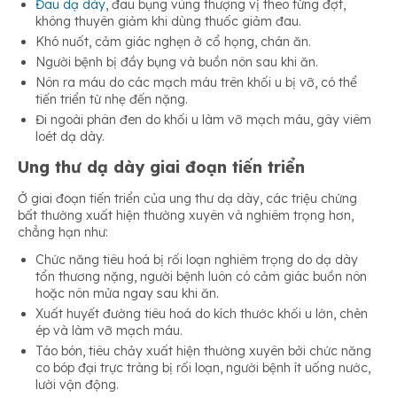
Đau dạ dày
, đau bụng vùng thượng vị theo từng đợt,
không thuyên giảm khi dùng thuốc giảm đau.
Khó nuốt, cảm giác nghẹn ở cổ họng, chán ăn.
Người bệnh bị đầy bụng và buồn nôn sau khi ăn.
Nôn ra máu do các mạch máu trên khối u bị vỡ, có thể
tiến triển từ nhẹ đến nặng.
Đi ngoài phân đen do khối u làm vỡ mạch máu, gây viêm
loét dạ dày.
Ung thư dạ dày giai đoạn tiến triển
Ở giai đoạn tiến triển của ung thư dạ dày, các triệu chứng
bất thường xuất hiện thường xuyên và nghiêm trọng hơn,
chẳng hạn như:
Chức năng tiêu hoá bị rối loạn nghiêm trọng do dạ dày
tổn thương nặng, người bệnh luôn có cảm giác buồn nôn
hoặc nôn mửa ngay sau khi ăn.
Xuất huyết đường tiêu hoá do kích thước khối u lớn, chèn
ép và làm vỡ mạch máu.
Táo bón, tiêu chảy xuất hiện thường xuyên bởi chức năng
co bóp đại trực tràng bị rối loạn, người bệnh ít uống nước,
lười vận động.