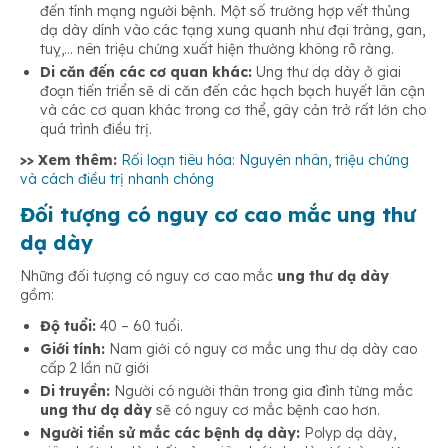
đến tính mạng người bệnh. Một số trường hợp vết thủng
dạ dày dính vào các tạng xung quanh như đại tràng, gan,
tuỵ,… nên triệu chứng xuất hiện thường không rõ ràng.
Di căn đến các cơ quan khác:
Ung thư dạ dày ở giai
đoạn tiến triển sẽ di căn đến các hạch bạch huyết lân cận
và các cơ quan khác trong cơ thể, gây cản trở rất lớn cho
quá trình điều trị.
>> Xem thêm:
Rối loạn tiêu hóa: Nguyên nhân, triệu chứng
và cách điều trị nhanh chóng
Đối tượng có nguy cơ cao mắc ung thư
dạ dày
Những đối tượng có nguy cơ cao mắc
ung thư dạ dày
gồm:
Độ tuổi:
40 – 60 tuổi.
Giới tính:
Nam giới có nguy cơ mắc ung thư dạ dày cao
cấp 2 lần nữ giới
Di truyền:
Người có người thân trong gia đình từng mắc
ung thư dạ dày
sẽ có nguy cơ mắc bệnh cao hơn.
Người tiền sử mắc các bệnh dạ dày:
Polyp dạ dày,