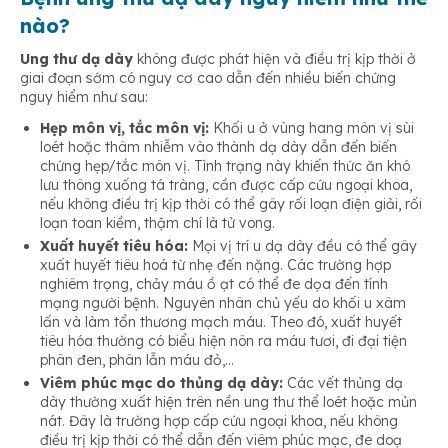
nào?
Ung thư dạ dày
không được phát hiện và điều trị kịp thời ở
giai đoạn sớm có nguy cơ cao dẫn đến nhiều biến chứng
nguy hiểm như sau:
Hẹp môn vị, tắc môn vị:
Khối u ở vùng hang môn vị sùi
loét hoặc thâm nhiễm vào thành dạ dày dẫn đến biến
chứng hẹp/tắc môn vị. Tình trạng này khiến thức ăn khó
lưu thông xuống tá tràng, cần được cấp cứu ngoại khoa,
nếu không điều trị kịp thời có thể gây rối loạn điện giải, rối
loạn toan kiềm, thậm chí là tử vong.
Xuất huyết tiêu hóa:
Mọi vị trí u dạ dày đều có thể gây
xuất huyết tiêu hoá từ nhẹ đến nặng. Các trường hợp
nghiêm trọng, chảy máu ồ ạt có thể đe dọa đến tính
mạng người bệnh. Nguyên nhân chủ yếu do khối u xâm
lấn và làm tổn thương mạch máu. Theo đó, xuất huyết
tiêu hóa thường có biểu hiện nôn ra máu tươi, đi đại tiện
phân đen, phân lẫn máu đỏ,…
Viêm phúc mạc do thủng dạ dày:
Các vết thủng dạ
dày thường xuất hiện trên nền ung thư thể loét hoặc mủn
nát. Đây là trường hợp cấp cứu ngoại khoa, nếu không
điều trị kịp thời có thể dẫn đến viêm phúc mạc, đe doạ