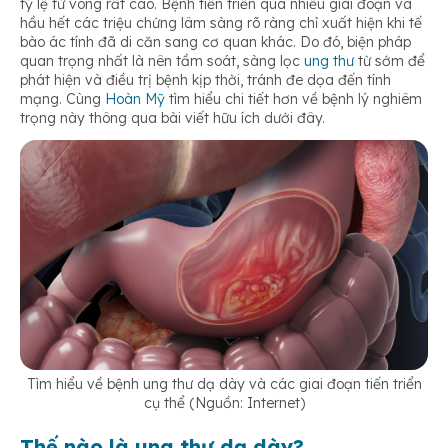
tỷ lệ tử vong rất cao. Bệnh tiến triển qua nhiều giai đoạn và
hầu hết các triệu chứng lâm sàng rõ ràng chỉ xuất hiện khi tế
bào ác tính đã di căn sang cơ quan khác. Do đó, biện pháp
quan trọng nhất là nên tầm soát, sàng lọc
ung thư
từ sớm để
phát hiện và điều trị bệnh kịp thời, tránh đe dọa đến tính
mạng. Cùng
Hoàn Mỹ
tìm hiểu chi tiết hơn về bệnh lý nghiêm
trọng này thông qua bài viết hữu ích dưới đây.
Tìm hiểu về bệnh ung thư dạ dày và các giai đoạn tiến triển
cụ thể (Nguồn: Internet)
Thế nào là ung thư dạ dày?