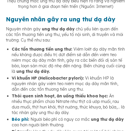
Triệu chứng mắc ung thư dạ dày biểu hiện rõ ràng và nghiêm
trọng hơn ở giai đoạn tiến triển (Nguồn: Internet)
Nguyên nhân gây ra ung thư dạ dày
Nguyên nhân gây
ung thư dạ dày
chủ yếu liên quan đến
các tổn thương tiền ung thư, yếu tố nội sinh, di truyền và môi
trường. Cụ thể như sau:
Các tổn thương tiền ung thư:
Viêm loét dạ dày mãn tính
nếu không được điều trị dứt điểm sẽ dẫn đến viêm teo
niêm mạc dạ dày mãn tính, gây ra các biến đối dị sản tế
bào, loạn sản mức độ nhẹ đến nặng. Biến chứng cuối cùng
là
ung thư dạ dày.
Vi khuẩn HP (Helicobacter pylori):
Vi khuẩn HP là
nguyên nhân gây viêm teo niêm mạc dạ dày mãn tính,
dẫn đến các tổn thương tiền ung thư.
Thói quen sinh hoạt, ăn uống thiếu khoa học:
Ăn
nhiều thực phẩm chứa Nitrate như thịt cá ướp muối, rau
dưa muối, thịt hun khói, thịt nướng, thức khuya, bỏ bữa,… là
tác nhân gây ung thư dạ dày.
Béo phì
:
Người béo phì có nguy cơ mắc
ung thư dạ dày
cao hơn người bình thường.