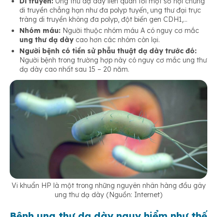
Di truyền:
Ung thư dạ dày liên quan tới một số hội chứng
di truyền chẳng hạn như đa polyp tuyến, ung thư đại trực
tràng di truyền không đa polyp, đột biến gen CDH1,…
Nhóm máu:
Người thuộc nhóm máu A có nguy cơ mắc
ung thư dạ dày
cao hơn các nhóm còn lại.
Người bệnh có tiền sử phẫu thuật dạ dày trước đó:
Người bệnh trong trường hợp này có nguy cơ mắc ung thư
dạ dày cao nhất sau 15 – 20 năm.
Vi khuẩn HP là một trong những nguyên nhân hàng đầu gây
ung thư dạ dày (Nguồn: Internet)
Bệnh ung thư dạ dày nguy hiểm như thế