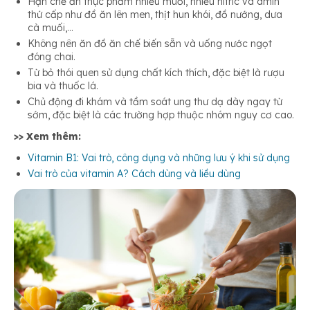
Hạn chế ăn thực phẩm nhiều muối, nhiều nitric và amin
thứ cấp như đồ ăn lên men, thịt hun khói, đồ nướng, dưa
cà muối,…
Không nên ăn đồ ăn chế biến sẵn và uống nước ngọt
đóng chai.
Từ bỏ thói quen sử dụng chất kích thích, đặc biệt là rượu
bia và thuốc lá.
Chủ động đi khám và tầm soát ung thư dạ dày ngay từ
sớm, đặc biệt là các trường hợp thuộc nhóm nguy cơ cao.
>> Xem thêm:
Vitamin B1: Vai trò, công dụng và những lưu ý khi sử dụng
Vai trò của vitamin A? Cách dùng và liều dùng