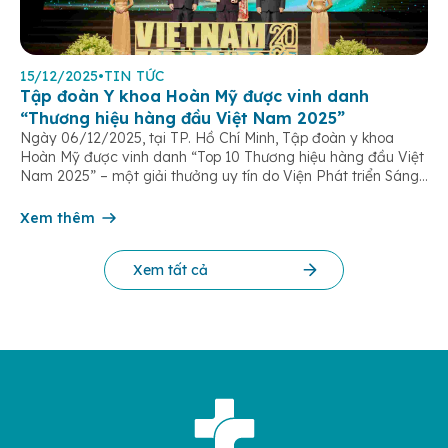
15/12/2025
•
TIN TỨC
Tập đoàn Y khoa Hoàn Mỹ được vinh danh
“Thương hiệu hàng đầu Việt Nam 2025”
Ngày 06/12/2025, tại TP. Hồ Chí Minh, Tập đoàn y khoa
Hoàn Mỹ được vinh danh “Top 10 Thương hiệu hàng đầu Việt
Nam 2025” – một giải thưởng uy tín do Viện Phát triển Sáng
chế và Đổi mới Công nghệ phối hợp với Trung tâm Nghiên
cứu Phát triển Doanh nghiệp Châu Á […]
Xem thêm
Xem tất cả