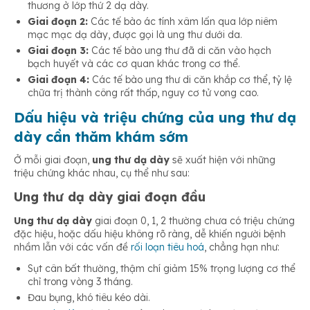
thương ở lớp thứ 2 dạ dày.
Giai đoạn 2:
Các tế bào ác tính xâm lấn qua lớp niêm
mạc mạc dạ dày, được gọi là ung thư dưới da.
Giai đoạn 3:
Các tế bào ung thư đã di căn vào hạch
bạch huyết và các cơ quan khác trong cơ thể.
Giai đoạn 4:
Các tế bào ung thư di căn khắp cơ thể, tỷ lệ
chữa trị thành công rất thấp, nguy cơ tử vong cao.
Dấu hiệu và triệu chứng của ung thư dạ
dày cần thăm khám sớm
Ở mỗi giai đoạn,
ung thư dạ dày
sẽ xuất hiện với những
triệu chứng khác nhau, cụ thể như sau:
Ung thư dạ dày giai đoạn đầu
Ung thư dạ dày
giai đoạn 0, 1, 2 thường chưa có triệu chứng
đặc hiệu, hoặc dấu hiệu không rõ ràng, dễ khiến người bệnh
nhầm lẫn với các vấn đề
rối loạn tiêu hoá
, chẳng hạn như:
Sụt cân bất thường, thậm chí giảm 15% trọng lượng cơ thể
chỉ trong vòng 3 tháng.
Đau bụng, khó tiêu kéo dài.