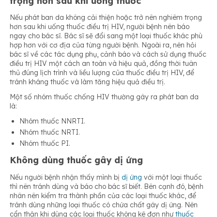
trọng hơn sau khi uống thuốc
Nếu phát ban da không cải thiện hoặc trở nên nghiêm trọng
hơn sau khi uống thuốc điều trị HIV, người bệnh nên báo
ngay cho bác sĩ. Bác sĩ sẽ đổi sang một loại thuốc khác phù
hợp hơn với cơ địa của từng người bệnh. Ngoài ra, nên hỏi
bác sĩ về các tác dụng phụ, cảnh báo và cách sử dụng thuốc
điều trị HIV một cách an toàn và hiệu quả, đồng thời tuân
thủ đúng lịch trình và liều lượng của thuốc điều trị HIV, để
tránh kháng thuốc và làm tăng hiệu quả điều trị.
Một số nhóm thuốc chống HIV thường gây ra phát ban da
là:
Nhóm thuốc NNRTI.
Nhóm thuốc NRTI.
Nhóm thuốc PI.
Không dùng thuốc gây dị ứng
Nếu người bệnh nhận thấy mình bị
dị ứng
với một loại thuốc
thì nên tránh dùng và báo cho bác sĩ biết. Bên cạnh đó, bệnh
nhân nên kiểm tra thành phần của các loại thuốc khác, để
tránh dùng những loại thuốc có chứa chất gây dị ứng. Nên
cẩn thận khi dùng các loại thuốc không kê đơn như
thuốc