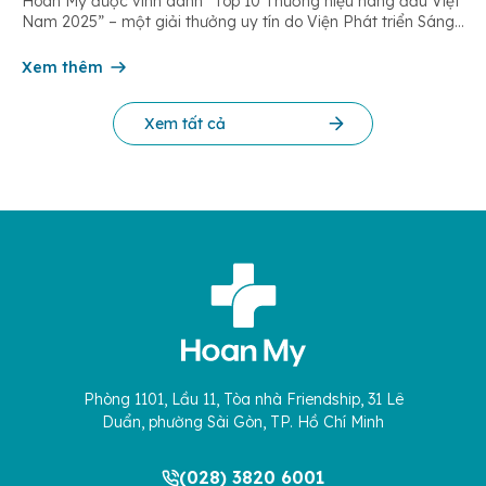
Hoàn Mỹ được vinh danh “Top 10 Thương hiệu hàng đầu Việt
Nam 2025” – một giải thưởng uy tín do Viện Phát triển Sáng
chế và Đổi mới Công nghệ phối hợp với Trung tâm Nghiên
cứu Phát triển Doanh nghiệp Châu Á […]
Xem thêm
Xem tất cả
Phòng 1101, Lầu 11, Tòa nhà Friendship, 31 Lê
Duẩn, phường Sài Gòn, TP. Hồ Chí Minh
(028) 3820 6001