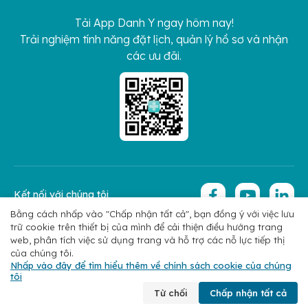
Tải App Danh Y ngay hôm nay!
Trải nghiệm tính năng đặt lịch, quản lý hồ sơ và nhận
các ưu đãi.
Kết nối với chúng tôi
Bằng cách nhấp vào "Chấp nhận tất cả", bạn đồng ý với việc lưu
trữ cookie trên thiết bị của mình để cải thiện điều hướng trang
Copyright 2026 © Hoan My Corporation
Chính sách bảo mật
web, phân tích việc sử dụng trang và hỗ trợ các nỗ lực tiếp thị
của chúng tôi.
Nhấp vào đây để tìm hiểu thêm về chính sách cookie của chúng
tôi
Chuyên khoa
Tìm bác sĩ
Đặt lịch
Liên hệ
Từ chối
Chấp nhận tất cả