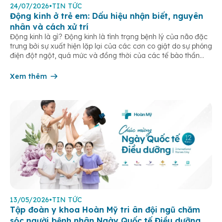
24/07/2026
•
TIN TỨC
Động kinh ở trẻ em: Dấu hiệu nhận biết, nguyên
nhân và cách xử trí
Động kinh là gì? Động kinh là tình trạng bệnh lý của não đặc
trưng bởi sự xuất hiện lặp lại của các cơn co giật do sự phóng
điện đột ngột, quá mức và đồng thời của các tế bào thần
kinh trong não. Những cơn này có thể gây ra rối loạn vận […]
Xem thêm
13/05/2026
•
TIN TỨC
Tập đoàn y khoa Hoàn Mỹ tri ân đội ngũ chăm
sóc người bệnh nhân Ngày Quốc tế Điều dưỡng