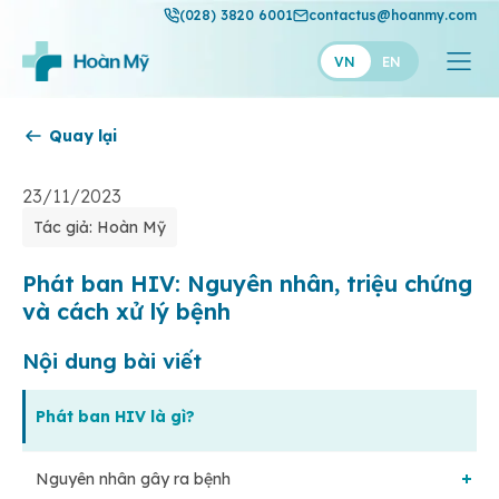
(028) 3820 6001
contactus@hoanmy.com
VN
EN
Quay lại
Hoàn Mỹ
Hoàn Mỹ Gold
23/11/2023
Tác giả: Hoàn Mỹ
Hạnh Phúc
Thuận Mỹ
Phát ban HIV: Nguyên nhân, triệu chứng
và cách xử lý bệnh
Nội dung bài viết
Phát ban HIV là gì?
Nguyên nhân gây ra bệnh