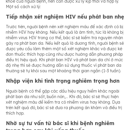
khỏe của người bệnh, nên cần được xử lý kịp thời và hợp lý.
Một số cách xử lý:
Tiếp nhận xét nghiệm HIV nếu phát ban nhẹ
Trước tiên, người bệnh nên xét nghiệm máu để xác định có bị
nhiễm HIV hay không. Nếu kết quả là âm tính, tức là không bị
nhiễm virus HIV trong cơ thể, bác sĩ sẽ kiểm tra nguyên nhân
gây ra phát ban da. Nếu kết quả là dương tính, người bệnh sẽ
được yêu cầu làm thêm một số xét nghiệm khác và được kê
đơn thuốc thích hợp cũng như được hướng dẫn phương pháp
điều trị hiệu quả. Khi phát ban HIV và phát ban da chỉ ở mức
độ nhẹ thì sẽ được hướng dẫn sử dụng thuốc vì phát ban da
thường sẽ tự khỏi sau một khoảng thời gian ngắn (1-3 tuần).
Nhập viện khi tình trạng nghiêm trọng hơn
Người bệnh có thể gặp các dấu hiệu nguy hiểm khác ngoài
phát ban da như sốt, buồn nôn,… Khi đó, bác sĩ sẽ thực hiện
xét nghiệm máu để kiểm tra có nhiễm virus hay không. Dựa
trên kết quả đó, bác sĩ sẽ đưa ra phương án khám và điều trị
thích hợp.
Nhờ sự tư vấn từ bác sĩ khi bệnh nghiêm