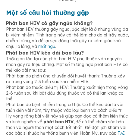
Một số câu hỏi thường gặp
Phát ban HIV có gây ngứa không?
Phát ban HIV thường gây ngứa, đặc biệt là ở những vùng da
bị viêm nhiễm. Tình trạng này có thể làm cho da bị trầy xước,
nhiễm trùng, và để lại sẹo đồng thời gây ra cảm giác khó
chịu, lo lắng, và
mất ngủ
.
Phát ban HIV kéo dài bao lâu?
Thời gian tồn tại của phát ban HIV phụ thuộc vào nguyên
nhân gây ra triệu chứng. Một số trường hợp phát ban HIV có
thể kéo dài như sau:
Phát ban do phản ứng chuyển đổi huyết thanh: Thường xảy
ra trong vòng 2-3 tuần sau khi nhiễm HIV.
Phát ban do thuốc điều trị HIV: Thường xuất hiện trong vòng
2-6 tuần sau khi bắt đầu dùng thuốc và có thể lan khắp cơ
thể.
Phát ban do bệnh nhiễm trùng cơ hội: Có thể kéo dài từ vài
tuần đến vài năm, tùy thuộc vào loại bệnh và cách điều trị.
Hy vọng rằng bài viết này sẽ giúp bạn đọc có thêm kiến thức
và kinh nghiệm về
phát ban HIV
, để có thể chăm sóc bản
thân và người thân một cách tốt nhất. Để đặt lịch khám với
các bác sĩ thuộc hệ thống bệnh viện Hoàn Mỹ, truy cập
TẠI