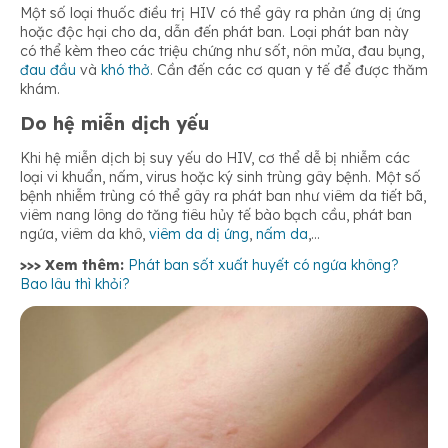
Một số loại thuốc điều trị HIV có thể gây ra phản ứng dị ứng
hoặc độc hại cho da, dẫn đến phát ban. Loại phát ban này
có thể kèm theo các triệu chứng như sốt, nôn mửa, đau bụng,
đau đầu
và
khó thở
. Cần đến các cơ quan y tế để được thăm
khám.
Do hệ miễn dịch yếu
Khi hệ miễn dịch bị suy yếu do HIV, cơ thể dễ bị nhiễm các
loại vi khuẩn, nấm, virus hoặc ký sinh trùng gây bệnh. Một số
bệnh nhiễm trùng có thể gây ra phát ban như viêm da tiết bã,
viêm nang lông do tăng tiêu hủy tế bào bạch cầu, phát ban
ngứa, viêm da khô,
viêm da dị ứng
,
nấm da
,…
>>> Xem thêm:
Phát ban sốt xuất huyết có ngứa không?
Bao lâu thì khỏi?