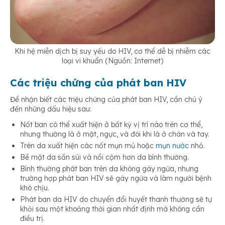
Khi hệ miễn dịch bị suy yếu do HIV, cơ thể dễ bị nhiễm các
loại vi khuẩn (Nguồn: Internet)
Các triệu chứng của phát ban HIV
Để nhận biết các triệu chứng của phát ban HIV, cần chú ý
đến những dấu hiệu sau:
Nốt ban có thể xuất hiện ở bất kỳ vị trí nào trên cơ thể,
nhưng thường là ở mặt, ngực, và đôi khi là ở chân và tay.
Trên da xuất hiện các nốt mụn mủ hoặc
mụn nước
nhỏ.
Bề mặt da sần sùi và nổi cộm hơn da bình thường.
Bình thường phát ban trên da không gây ngứa, nhưng
trường hợp phát ban HIV sẽ gây ngứa và làm người bệnh
khó chịu.
Phát ban da HIV do chuyển đổi huyết thanh thường sẽ tự
khỏi sau một khoảng thời gian nhất định mà không cần
điều trị.