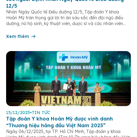
12/5
Nhân Ngày Quốc tế Điều dưỡng 12/5, Tập đoàn Y khoa
Hoàn Mỹ trân trọng gửi lời tri ân sâu sắc đến đội ngũ điều
dưỡng, nữ hộ sinh, kỹ thuật viên, dược sĩ và các nhân viên
chăm sóc người bệnh trên toàn hệ thống – những người luôn
âm thầm đồng hành trên […]
Xem thêm
15/12/2025
•
TIN TỨC
Tập đoàn Y khoa Hoàn Mỹ được vinh danh
“Thương hiệu hàng đầu Việt Nam 2025”
Ngày 06/12/2025, tại TP. Hồ Chí Minh, Tập đoàn y khoa