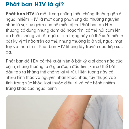
Phát ban HIV là gì?
Phát ban HIV
là một trong những triệu chứng thường gặp ở
người nhiễm HIV, là một dạng phản ứng da, thường nguyên
nhân là sự suy giảm của hệ miễn dịch. Phát ban do HIV
thường có dạng những đốm đỏ hoặc tím, có thể nổi cộm lên
da hoặc không và rất ngứa. Tình trạng này có thể xuất hiện ở
bất kỳ vị trí nào trên cơ thể, nhưng thường là ở vai, ngực, mặt,
tay và thân trên. Phát ban HIV không lây truyền qua tiếp xúc
da.
Phát ban đỏ HIV có thể xuất hiện ở bất kỳ giai đoạn nào của
bệnh, nhưng thường là ở giai đoạn đầu tiên, khi cơ thể bắt
đầu tạo ra kháng thể chống lại vi-rút. Hiện tượng này có
nhiều hình thức và nguyên nhân khác nhau, tùy thuộc vào
tình trạng sức khỏe, loại thuốc điều trị và các bệnh nhiễm
trùng khác của người bệnh.