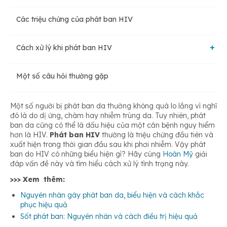
Các triệu chứng của phát ban HIV
Do phản ứng chuyển đổi huyết thanh
Cách xử lý khi phát ban HIV
Do tác dụng phụ của thuốc ức chế virus HIV
Một số câu hỏi thường gặp
Tiếp nhận xét nghiệm HIV nếu phát ban nhẹ
Do hệ miễn dịch yếu
Một số người bị phát ban da thường không quá lo lắng vì nghĩ
Nhập viện khi tình trạng nghiêm trọng hơn
đó là do dị ứng, chàm hay nhiễm trùng da. Tuy nhiên, phát
ban da cũng có thể là dấu hiệu của một căn bệnh nguy hiểm
hơn là HIV.
Phát ban HIV
thường là triệu chứng đầu tiên và
Nhờ sự tư vấn từ bác sĩ khi bệnh nghiêm trọng hơn sau khi
xuất hiện trong thời gian đầu sau khi phơi nhiễm. Vậy phát
uống thuốc
ban do HIV có những biểu hiện gì? Hãy cùng
Hoàn Mỹ
giải
đáp vấn đề này và tìm hiểu cách xử lý tình trạng này.
>>> Xem thêm:
Không dùng thuốc gây dị ứng
Nguyên nhân gây phát ban da, biểu hiện và cách khắc
phục hiệu quả
Sốt phát ban: Nguyên nhân và cách điều trị hiệu quả