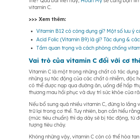
thể? Qua bài viết này,
Hoàn Mỹ
sẽ cùng bạn tìm
vitamin C.
>>> Xem thêm:
Vitamin B12 có công dụng gì? Một số lưu ý cầ
Acid Folic (Vitamin B9) là gì? Tác dụng & cá
Tầm quan trọng và cách phòng chống vitami
Vai trò của vitamin C đối với cơ th
Vitamin C là một trong những chất có tác dụng
những sự tác động của các chất ô nhiễm, độc hại
có thể được nạp qua đường ăn, uống để hấp th
thương mau hồi phục và duy trì sức khỏe của r
Nếu bổ sung quá nhiều vitamin C, đừng lo lắng v
trữ lại trong cơ thể. Tuy nhiên, bạn cần hiểu 
(mức tiêu chuẩn) thì dạ dày sẽ bị tác động, từ 
tượng tiêu chảy.
Không những vậy, vitamin C còn có thể hòa tan t