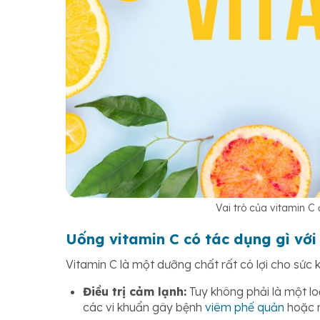
Vai trò của vitamin C 
Uống vitamin C có tác dụng gì với
Vitamin C là một dưỡng chất rất có lợi cho sức 
Điều trị cảm lạnh:
Tuy không phải là một lo
các vi khuẩn gây bệnh
viêm phế quản
hoặc n