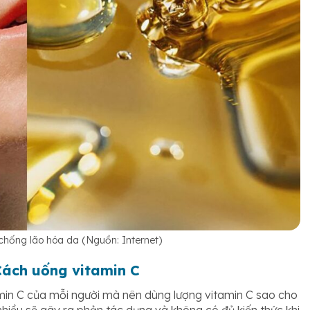
chống lão hóa da (Nguồn: Internet)
Cách uống vitamin C
min C của mỗi người mà nên dùng lượng vitamin C sao cho
nhiều sẽ gây ra phản tác dụng và không có đủ kiến thức khi