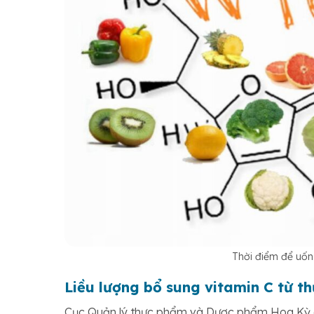
Thời điểm để uốn
Liều lượng bổ sung vitamin C từ t
Cục Quản lý thực phẩm và Dược phẩm Hoa Kỳ (FD