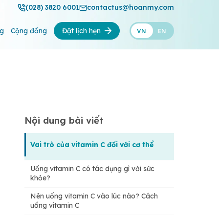
(028) 3820 6001
contactus@hoanmy.com
ng
Cộng đồng
Đặt lịch hẹn
VN
EN
Nội dung bài viết
Vai trò của vitamin C đối với cơ thể
Uống vitamin C có tác dụng gì với sức
khỏe?
Nên uống vitamin C vào lúc nào? Cách
uống vitamin C