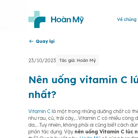
Về chúng 
Quay lại
23/10/2023
Tác giả: Hoàn Mỹ
Nên uống vitamin C lú
nhất?
Vitamin C
là một trong những dưỡng chất có thể
như rau, củ, trái cây,…Vitamin C có nhiều công 
da,…Tuy nhiên, không phải ai cũng biết cách dùn
phản tác dụng. Vậy
nên uống Vitamin C lúc 