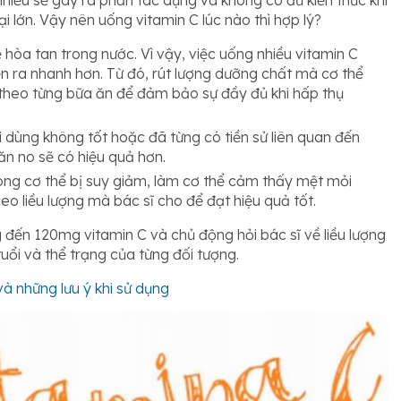
 lớn. Vậy nên uống vitamin C lúc nào thì hợp lý?
 hòa tan trong nước. Vì vậy, việc uống nhiều vitamin C
iễn ra nhanh hơn. Từ đó, rút lượng dưỡng chất mà cơ thể
C theo từng bữa ăn để đảm bảo sự đầy đủ khi hấp thụ
dùng không tốt hoặc đã từng có tiền sử liên quan đến
 ăn no sẽ có hiệu quả hơn.
rong cơ thể bị suy giảm, làm cơ thể cảm thấy mệt mỏi
o liều lượng mà bác sĩ cho để đạt hiệu quả tốt.
đến 120mg vitamin C và chủ động hỏi bác sĩ về liều lượng
uổi và thể trạng của từng đối tượng.
và những lưu ý khi sử dụng