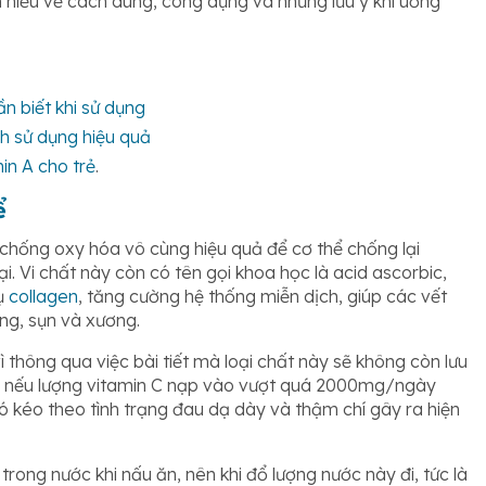
 hiểu về cách dùng, công dụng và những lưu ý khi uống
n biết khi sử dụng
ch sử dụng hiệu quả
n A cho trẻ
.
ể
 chống oxy hóa vô cùng hiệu quả để cơ thể chống lại
. Vi chất này còn có tên gọi khoa học là acid ascorbic,
ụ
collagen
, tăng cường hệ thống miễn dịch, giúp các vết
ăng, sụn và xương.
ì thông qua việc bài tiết mà loại chất này sẽ không còn lưu
rằng nếu lượng vitamin C nạp vào vượt quá 2000mg/ngày
đó kéo theo tình trạng đau dạ dày và thậm chí gây ra hiện
rong nước khi nấu ăn, nên khi đổ lượng nước này đi, tức là