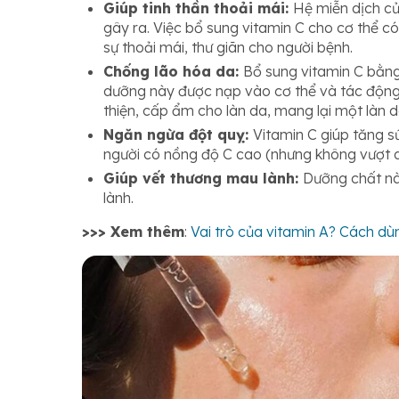
Giúp tinh thần thoải mái:
Hệ miễn dịch củ
gây ra. Việc bổ sung vitamin C cho cơ thể c
sự thoải mái, thư giãn cho người bệnh.
Chống lão hóa da:
Bổ sung vitamin C bằng 
dưỡng này được nạp vào cơ thể và tác động 
thiện, cấp ẩm cho làn da, mang lại một làn da
Ngăn ngừa đột quỵ:
Vitamin C giúp tăng s
người có nồng độ C cao (nhưng không vượt qu
Giúp vết thương mau lành:
Dưỡng chất nà
lành.
>>> Xem thêm
:
Vai trò của vitamin A? Cách dù