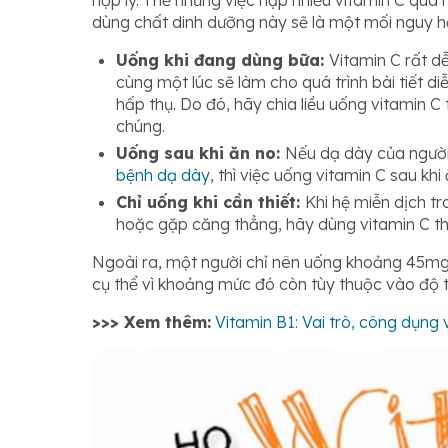
dùng chất dinh dưỡng này sẽ là một mối nguy hại
Uống khi đang dùng bữa:
Vitamin C rất dễ
cùng một lúc sẽ làm cho quá trình bài tiết d
hấp thụ. Do đó, hãy chia liều uống vitamin 
chúng.
Uống sau khi ăn no:
Nếu dạ dày của người 
bệnh dạ dày
, thì việc uống vitamin C sau khi
Chỉ uống khi cần thiết:
Khi hệ miễn dịch t
hoặc gặp căng thẳng, hãy dùng vitamin C the
Ngoài ra, một người chỉ nên uống khoảng 45mg 
cụ thể vì khoảng mức đó còn tùy thuộc vào độ t
>>> Xem thêm:
Vitamin B1: Vai trò, công dụng 