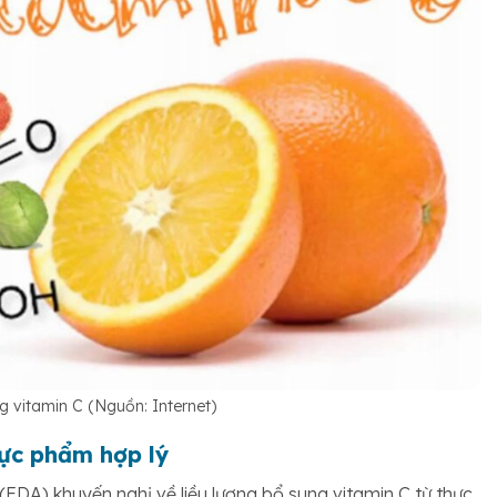
g vitamin C (Nguồn: Internet)
hực phẩm hợp lý
A) khuyến nghị về liều lượng bổ sung vitamin C từ thực