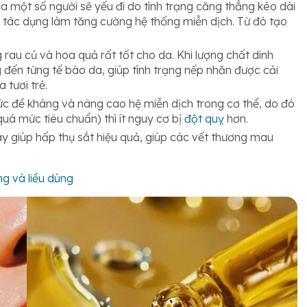
a một số người sẽ yếu đi do tình trạng căng thẳng kéo dài
ó tác dụng làm tăng cường hệ thống miễn dịch. Từ đó tạo
rau củ và hoa quả rất tốt cho da. Khi lượng chất dinh
đến từng tế bào da, giúp tình trạng nếp nhăn được cải
 tươi trẻ.
ức đề kháng và nâng cao hệ miễn dịch trong cơ thể, do đó
á mức tiêu chuẩn) thì ít nguy cơ bị
đột quỵ
hơn.
y giúp hấp thụ sắt hiệu quả, giúp các vết thương mau
ng và liều dùng