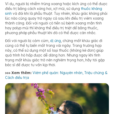
Ví dụ, người bị nhiễm trùng xoang hoặc kích ứng có thể được
điều trị bằng cách xông hơi, xịt mũi, sử dụng
thuốc kháng
sinh
và đôi khi là phẫu thuật. Tuy nhiên, khứu giác không phải
lúc nào cũng quay trở ngay cả sau khi điều trị viêm xoang
thành công. Đối với người có tiền sử bệnh xoang mãn tính
hay polyp mũi thì không thể điều trị triệt để bằng thuốc,
phương pháp phẫu thuật khi đó có thể được cân nhắc.
Đối với người bị cảm cúm,
dị ứng
, chứng mất khứu giác đi
cùng có thể tự biến mất trong vài ngày. Trong trường hợp
này, có thể sử dụng một số loại thuốc (không kê đơn) giúp
quá trình hô hấp được dễ dàng hơn. Nhưng ngay khi tình
trạng mất khứu giác trở nên nghiêm trọng hơn, hãy tới gặp
bác sĩ để được tư vấn kịp thời.
>>> Xem thêm:
Viêm phế quản: Nguyên nhân, Triệu chứng &
Cách điều trịa