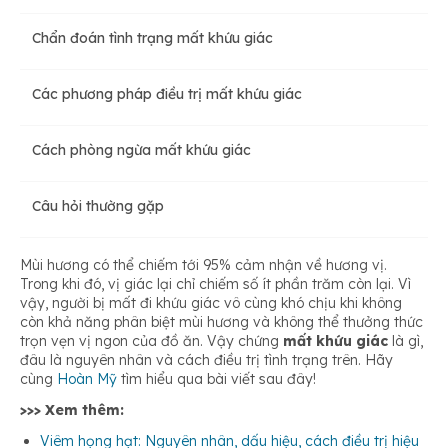
Chẩn đoán tình trạng mất khứu giác
Mất khứu giác cho tắc nghẽn đường mũi
Các phương pháp điều trị mất khứu giác
Do kích ứng màng nhầy ở trong mũi
Cách phòng ngừa mất khứu giác
Do tổn thương não hoặc thần kinh
Câu hỏi thường gặp
Do mắc Covid – 19
Mùi hương có thể chiếm tới 95% cảm nhận về hương vị.
Trong khi đó, vị giác lại chỉ chiếm số ít phần trăm còn lại. Vì
vậy, người bị mất đi khứu giác vô cùng khó chịu khi không
còn khả năng phân biệt mùi hương và không thể thưởng thức
trọn vẹn vị ngon của đồ ăn. Vậy chứng
mất khứu giác
là gì,
đâu là nguyên nhân và cách điều trị tình trạng trên. Hãy
cùng
Hoàn Mỹ
tìm hiểu qua bài viết sau đây!
>>> Xem thêm:
Viêm họng hạt: Nguyên nhân, dấu hiệu, cách điều trị hiệu