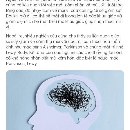
cũng có liên quan tới việc mất cảm nhận về mùi. Khi tuổi tác
tăng cao, độ nhạy cảm về mùi vị của con người sẽ giảm sút.
Bởi khi già đi, cơ thể sẽ mất đi lượng lớn tế bào khứu giác và
giảm diện tích bề mặt biểu mô khứu giác giúp nhận thức mùi
vị.
Ngoài ra, nhiều nghiên cứu cũng cho thấy sự liên quan giữa
sự suy giảm về cảm thụ mùi với các rối loạn thoái hóa thần
kinh như mắc bệnh Alzheimer, Parkinson và chứng mất trí nhớ
Lewy Body. Kết quả của các nghiên cứu cho thấy người bệnh
có khả năng nhận biết mùi kém hơn, đặc biệt là người mắc
Parkinson, Lewy.