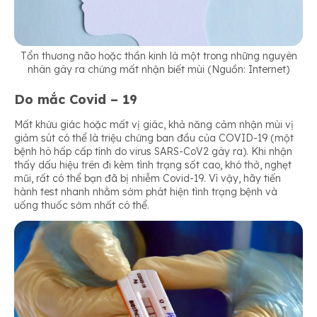
Tổn thương não hoặc thần kinh là một trong những nguyên
nhân gây ra chứng mất nhận biết mùi (Nguồn: Internet)
Do mắc Covid – 19
Mất khứu giác hoặc mất vị giác, khả năng cảm nhận mùi vị
giảm sút có thể là triệu chứng ban đầu của COVID-19 (một
bệnh hô hấp cấp tính do virus SARS-CoV2 gây ra). Khi nhận
thấy dấu hiệu trên đi kèm tình trạng sốt cao, khó thở, nghẹt
mũi, rất có thể bạn đã bị nhiễm Covid-19. Vì vậy, hãy tiến
hành test nhanh nhằm sớm phát hiện tình trạng bệnh và
uống thuốc sớm nhất có thể.