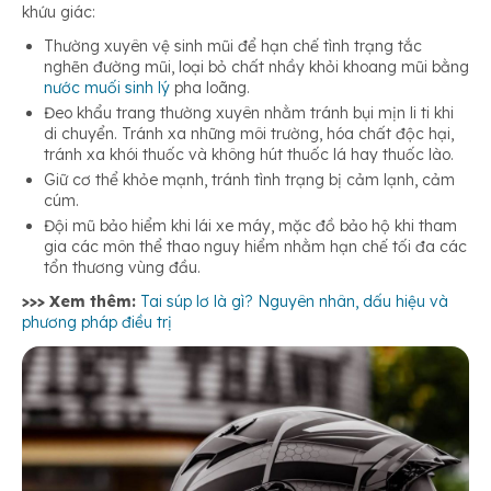
khứu giác:
Thường xuyên vệ sinh mũi để hạn chế tình trạng tắc
nghẽn đường mũi, loại bỏ chất nhầy khỏi khoang mũi bằng
nước muối sinh lý
pha loãng.
Đeo khẩu trang thường xuyên nhằm tránh bụi mịn li ti khi
di chuyển. Tránh xa những môi trường, hóa chất độc hại,
tránh xa khói thuốc và không hút thuốc lá hay thuốc lào.
Giữ cơ thể khỏe mạnh, tránh tình trạng bị cảm lạnh, cảm
cúm.
Đội mũ bảo hiểm khi lái xe máy, mặc đồ bảo hộ khi tham
gia các môn thể thao nguy hiểm nhằm hạn chế tối đa các
tổn thương vùng đầu.
>>> Xem thêm:
Tai súp lơ là gì? Nguyên nhân, dấu hiệu và
phương pháp điều trị