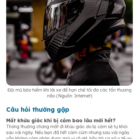
Đội mũ bảo hiểm khi lái xe để hạn chế tối đa các tổn thương
não (Nguồn: Internet)
Câu hỏi thường gặp
Mất khứu giác khi bị cảm bao lâu mới hết?
Thông thường chứng mất đi khứu giác do bị cảm sẽ tự khỏi
sau vài ngày. Nếu bạn đã hết cảm cúm nhưng sau vài ngày
vẫn không cảm nhận được mùi vị rõ rệt, hãy tới cơ sở y tế uy