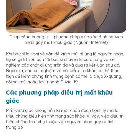
Chụp cộng hưởng từ – phương pháp giúp xác định nguyên
nhân gây mất khứu giác (Nguồn: Internet)
Khi bác sĩ lo ngại về vấn đề viêm mũi dị ứng là nguyên nhân,
họ sẽ giới thiệu bạn tới bác sĩ chuyên khoa dị ứng và xét
nghiệm các chất dị ứng trên da và đưa ra kết luận sau đó.
Ngoài ra, các xét nghiệm và bài kiểm tra khác có thể thực
hiện để kiểm chứng tình trạng bệnh có thể là chụp X-quang,
nội soi mũi hoặc test nhanh Covid-19.
Các phương pháp điều trị mất khứu
giác
Mất khứu giác không hẳn là một chẩn đoán bệnh lý mà là
triệu chứng biểu hiện tình trạng sức khỏe. Vì vậy, việc điều trị
triệu chứng trên phụ thuộc vào nguyên nhân gây ra tình
trạng đó.