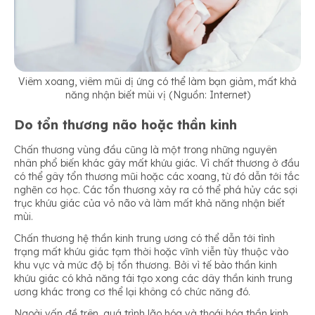
Viêm xoang, viêm mũi dị ứng có thể làm bạn giảm, mất khả
năng nhận biết mùi vị (Nguồn: Internet)
Do tổn thương não hoặc thần kinh
Chấn thương vùng đầu cũng là một trong những nguyên
nhân phổ biến khác gây mất khứu giác. Vì chất thương ở đầu
có thể gây tổn thương mũi hoặc các xoang, từ đó dẫn tới tắc
nghẽn cơ học. Các tổn thương xảy ra có thể phá hủy các sợi
trục khứu giác của vỏ não và làm mất khả năng nhận biết
mùi.
Chấn thương hệ thần kinh trung ương có thể dẫn tới tình
trạng mất khứu giác tạm thời hoặc vĩnh viễn tùy thuộc vào
khu vực và mức độ bị tổn thương. Bởi vì tế bào thần kinh
khứu giác có khả năng tái tạo xong các dây thần kinh trung
ương khác trong cơ thể lại không có chức năng đó.
Ngoài vấn đề trên, quá trình lão hóa và thoái hóa thần kinh