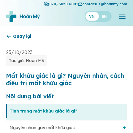
(028) 3820 6001
contactus@hoanmy.com
VN
EN
Quay lại
Hoàn Mỹ
Hoàn Mỹ Gold
23/10/2023
Tác giả: Hoàn Mỹ
Hạnh Phúc
Thuận Mỹ
Mất khứu giác là gì? Nguyên nhân, cách
điều trị mất khứu giác
Nội dung bài viết
Tình trạng mất khứu giác là gì?
Nguyên nhân gây mất khứu giác