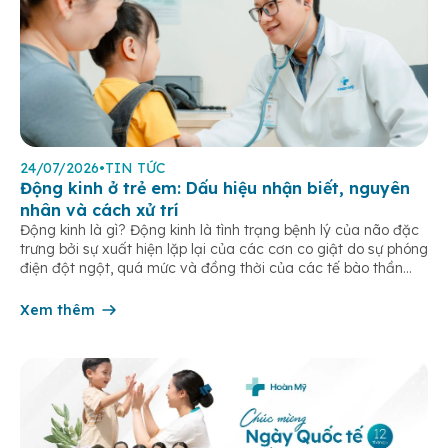
24/07/2026
•
TIN TỨC
Động kinh ở trẻ em: Dấu hiệu nhận biết, nguyên
nhân và cách xử trí
Động kinh là gì? Động kinh là tình trạng bệnh lý của não đặc
trưng bởi sự xuất hiện lặp lại của các cơn co giật do sự phóng
điện đột ngột, quá mức và đồng thời của các tế bào thần
kinh trong não. Những cơn này có thể gây ra rối loạn vận […]
Xem thêm