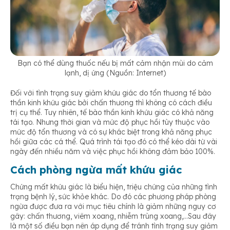
Bạn có thể dùng thuốc nếu bị mất cảm nhận mùi do cảm
lạnh, dị ứng (Nguồn: Internet)
Đối với tình trạng suy giảm khứu giác do tổn thương tế bào
thần kinh khứu giác bởi chấn thương thì không có cách điều
trị cụ thể. Tuy nhiên, tế bào thần kinh khứu giác có khả năng
tái tạo. Nhưng thời gian và mức độ phục hồi tùy thuộc vào
mức độ tổn thương và có sự khác biệt trong khả năng phục
hồi giữa các cá thể. Quá trình tái tạo đó có thể kéo dài từ vài
ngày đến nhiều năm và việc phục hồi không đảm bảo 100%.
Cách phòng ngừa mất khứu giác
Chứng mất khứu giác là biểu hiện, triệu chứng của những tình
trạng bệnh lý, sức khỏe khác. Do đó các phương pháp phòng
ngừa được đưa ra với mục tiêu chính là giảm những nguy cơ
gây: chấn thương, viêm xoang, nhiễm trùng xoang,…Sau đây
là một số điều bạn nên áp dụng để tránh tình trạng suy giảm