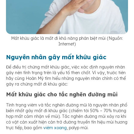
Mất khứu giác là mất đi khả năng phân biệt mùi (Nguồn:
Internet)
Nguyên nhân gây mất khứu giác
Để điều trị chứng mất khứu giác, việc xác định nguyên nhân
gây nên tình trạng trên là yếu tố then chốt. Vì vậy, trước tiên
hãy cùng Hoàn Mỹ tìm hiểu những nguyên nhân chính có thể
gây ra chứng mất đi khứu giác:
Mất khứu giác cho tắc nghẽn đường mũi
Tình trạng viêm và tắc nghẽn đường mũi là nguyên nhân phổ
biến nhất gây mất đi khứu giác (chiếm tới 50% – 70% trường
hợp mất cảm nhận về mùi). Tắc nghẽn đường mũi xảy ra khi
có vật cản xuất hiện cản trở đường truyền tín hiệu mùi hương
trực tiếp, bao gồm
viêm xoang
, polyp mũi.