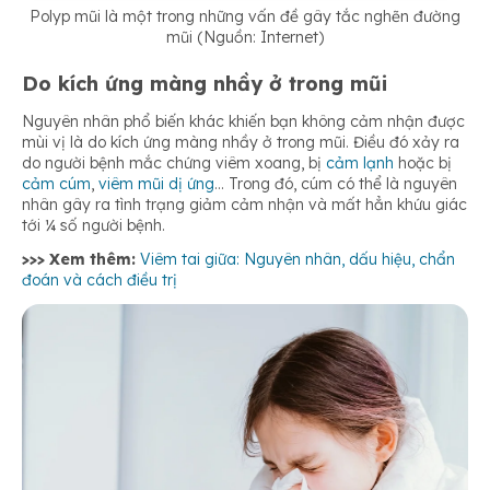
Polyp mũi là một trong những vấn đề gây tắc nghẽn đường
mũi (Nguồn: Internet)
Do kích ứng màng nhầy ở trong mũi
Nguyên nhân phổ biến khác khiến bạn không cảm nhận được
mùi vị là do kích ứng màng nhầy ở trong mũi. Điều đó xảy ra
do người bệnh mắc chứng viêm xoang, bị
cảm lạnh
hoặc bị
cảm cúm
,
viêm mũi dị ứng
… Trong đó, cúm có thể là nguyên
nhân gây ra tình trạng giảm cảm nhận và mất hẳn khứu giác
tới ¼ số người bệnh.
>>> Xem thêm:
Viêm tai giữa: Nguyên nhân, dấu hiệu, chẩn
đoán và cách điều trị