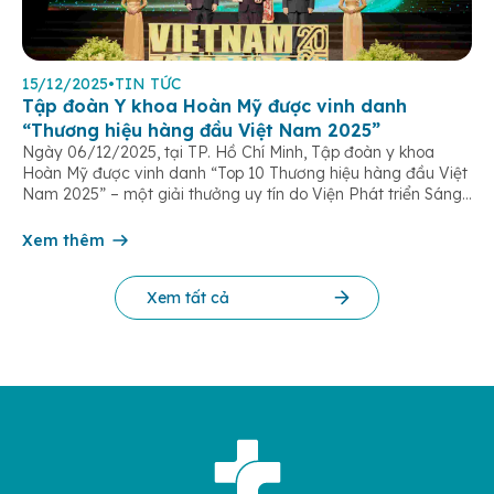
15/12/2025
•
TIN TỨC
Tập đoàn Y khoa Hoàn Mỹ được vinh danh
“Thương hiệu hàng đầu Việt Nam 2025”
Ngày 06/12/2025, tại TP. Hồ Chí Minh, Tập đoàn y khoa
Hoàn Mỹ được vinh danh “Top 10 Thương hiệu hàng đầu Việt
Nam 2025” – một giải thưởng uy tín do Viện Phát triển Sáng
chế và Đổi mới Công nghệ phối hợp với Trung tâm Nghiên
cứu Phát triển Doanh nghiệp Châu Á […]
Xem thêm
Xem tất cả