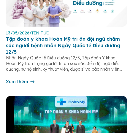
13/05/2026
•
TIN TỨC
Tập đoàn y khoa Hoàn Mỹ tri ân đội ngũ chăm
sóc người bệnh nhân Ngày Quốc tế Điều dưỡng
12/5
Nhân Ngày Quốc tế Điều dưỡng 12/5, Tập đoàn Y khoa
Hoàn Mỹ trân trọng gửi lời tri ân sâu sắc đến đội ngũ điều
dưỡng, nữ hộ sinh, kỹ thuật viên, dược sĩ và các nhân viên
chăm sóc người bệnh trên toàn hệ thống – những người luôn
âm thầm đồng hành trên […]
Xem thêm