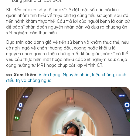
bùng phát dịch Covid-19.
Khi đến các cơ sở y tế, bác sĩ sẽ đặt một số câu hỏi liên
quan nhằm tìm hiểu về triệu chứng cùng tiểu sử bệnh, sau đó
tiến hành khám thực thể. Câu trả lời của người bệnh là căn cứ
để bác sĩ phán đoán nguyên nhân dẫn và đưa ra phương án
xét nghiệm cần thực hiện.
Dựa trên các đánh giá về tiền sử bệnh và khám thực thể, nếu
có nghi ngờ về chấn thương đầu, xoang hoặc khối u là
nguyên nhân gây ra triệu chứng mất khứu giác, bác sĩ có thể
yêu cầu thực hiện một hoặc nhiều các xét nghiệm sau: chụp
cộng hưởng từ MRI hoặc chụp cắt lớp vi tính CT.
>>> Xem thêm
:
Viêm họng: Nguyên nhân, triệu chứng, cách
điều trị và phòng ngừa