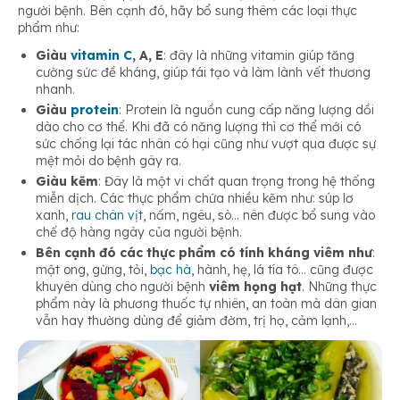
người bệnh. Bên cạnh đó, hãy bổ sung thêm các loại thực
phẩm như:
Giàu
vitamin C
, A, E
: đây là những vitamin giúp tăng
cường sức đề kháng, giúp tái tạo và làm lành vết thương
nhanh.
Giàu
protein
: Protein là nguồn cung cấp năng lượng dồi
dào cho cơ thể. Khi đã có năng lượng thì cơ thể mới có
sức chống lại tác nhân có hại cũng như vượt qua được sự
mệt mỏi do bệnh gây ra.
Giàu kẽm
: Đây là một vi chất quan trọng trong hệ thống
miễn dịch. Các thực phẩm chứa nhiều kẽm như: súp lơ
xanh,
rau chân vịt
, nấm, ngêu, sò… nên được bổ sung vào
chế độ hàng ngày của người bệnh.
Bên cạnh đó các thực phẩm có tính kháng viêm như
:
mật ong, gừng, tỏi,
bạc hà
, hành, hẹ, lá tía tô… cũng được
khuyên dùng cho người bệnh
viêm họng hạt
. Những thực
phẩm này là phương thuốc tự nhiên, an toàn mà dân gian
vẫn hay thường dùng để giảm đờm, trị họ, cảm lạnh,…