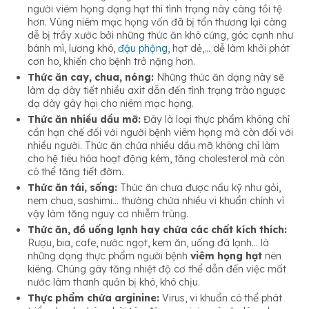
người viêm họng dạng hạt thì tình trạng này càng tồi tệ
hơn. Vùng niêm mạc họng vốn đã bị tổn thương lại càng
dễ bị trầy xước bởi những thức ăn khô cứng, góc cạnh như
bánh mì, lương khô,
đậu phộng
, hạt dẻ,… dễ làm khởi phát
cơn ho, khiến cho bệnh trở nặng hơn.
Thức ăn cay, chua, nóng:
Những thức ăn dạng này sẽ
làm dạ dày tiết nhiều axit dẫn đến tình trạng trào ngược
dạ dày gây hại cho niêm mạc họng.
Thức ăn nhiều dầu mỡ:
Đây là loại thực phẩm không chỉ
cần hạn chế đối với người bệnh viêm họng mà còn đối với
nhiều người. Thức ăn chứa nhiều dầu mỡ không chỉ làm
cho hệ tiêu hóa hoạt động kém, tăng cholesterol mà còn
có thể tăng tiết đờm.
Thức ăn tái, sống:
Thức ăn chưa được nấu kỹ như gỏi,
nem chua, sashimi… thường chứa nhiều vi khuẩn chính vì
vậy làm tăng nguy cơ nhiễm trùng.
Thức ăn, đồ uống lạnh hay chứa các chất kích thích:
Rượu, bia, cafe, nước ngọt, kem ăn, uống đá lạnh… là
những dạng thực phẩm người bệnh
viêm họng hạt
nên
kiêng. Chúng gây tăng nhiệt độ cơ thể dẫn đến việc mất
nước làm thanh quản bị khô, khó chịu.
Thực phẩm chứa arginine:
Virus, vi khuẩn có thể phát