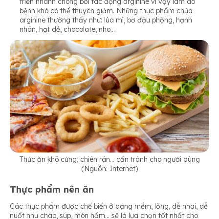
triển nhanh chóng bởi tác động arginine vì vậy làm do
bệnh khó có thể thuyên giảm. Những thực phẩm chứa
arginine thường thấy như: lúa mì, bơ đậu phộng, hạnh
nhân, hạt dẻ, chocolate, nho…
Thức ăn khô cứng, chiên rán… cần tránh cho người dùng
(Nguồn: Internet)
Thực phẩm nên ăn
Các thực phẩm được chế biến ở dạng mềm, lỏng, dễ nhai, dễ
nuốt như cháo, súp, món hầm… sẽ là lựa chọn tốt nhất cho