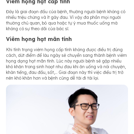
Viêm họng hạt cấp tính
Đây là giai đoạn đầu của bệnh, thường người bệnh không có
nhiều triệu chứng và ít gây đau. Vì vậy đa phần mọi người
thường chủ quan, bỏ qua hoặc tự ý mua thuốc uống mà
không có sự theo dõi của bác sĩ.
Viêm họng hạt mãn tính
Khi tình trạng viêm họng cấp tính không được điều trị đúng
cách, dứt điểm để lâu ngày sẽ chuyển sang thành bệnh viêm
họng dạng hạt mãn tính. Lúc này người bệnh sẽ gặp nhiều
khó khăn trong sinh hoạt như đau khi ăn uống và nói chuyện,
khàn tiếng, đau đầu, sốt,… Giai đoạn này thì việc điều trị trở
nên khó khăn hơn và bệnh cũng dễ tái đi tái lại.