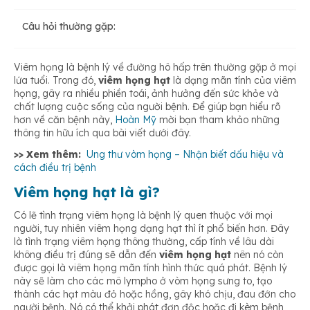
Câu hỏi thường gặp:
Thực phẩm nên kiêng ăn
Viêm họng là bệnh lý về đường hô hấp trên thường gặp ở mọi
Thực phẩm nên ăn
lứa tuổi. Trong đó,
viêm họng hạt
là dạng mãn tính của viêm
họng, gây ra nhiều phiền toái, ảnh hưởng đến sức khỏe và
chất lượng cuộc sống của người bệnh. Để giúp bạn hiểu rõ
hơn về căn bệnh này,
Hoàn Mỹ
mời bạn tham khảo những
thông tin hữu ích qua bài viết dưới đây.
>> Xem thêm:
Ung thư vòm họng – Nhận biết dấu hiệu và
cách điều trị bệnh
Viêm họng hạt là gì?
Có lẽ tình trạng viêm họng là bệnh lý quen thuộc với mọi
người, tuy nhiên viêm họng dạng hạt thì ít phổ biến hơn. Đây
là tình trạng viêm họng thông thường, cấp tính về lâu dài
không điều trị đúng sẽ dẫn đến
viêm họng hạt
nên nó còn
được gọi là viêm họng mãn tính hình thức quá phát. Bệnh lý
này sẽ làm cho các mô lympho ở vòm họng sưng to, tạo
thành các hạt màu đỏ hoặc hồng, gây khó chịu, đau đớn cho
người bệnh. Nó có thể khởi phát đơn độc hoặc đi kèm bệnh