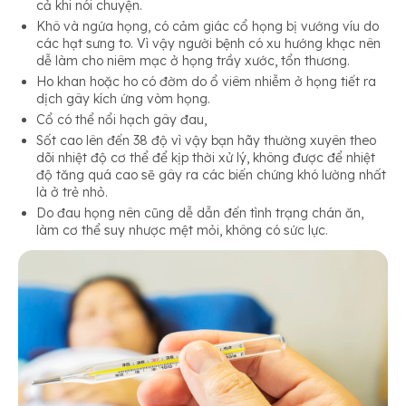
cả khi nói chuyện.
Khô và ngứa họng, có cảm giác cổ họng bị vướng víu do
các hạt sưng to. Vì vậy người bệnh có xu hướng khạc nên
dễ làm cho niêm mạc ở họng trầy xước, tổn thương.
Ho khan hoặc ho có đờm do ổ viêm nhiễm ở họng tiết ra
dịch gây kích ứng vòm họng.
Cổ có thể nổi hạch gây đau,
Sốt cao lên đến 38 độ vì vậy bạn hãy thường xuyên theo
dõi nhiệt độ cơ thể để kịp thời xử lý, không được để nhiệt
độ tăng quá cao sẽ gây ra các biến chứng khó lường nhất
là ở trẻ nhỏ.
Do đau họng nên cũng dễ dẫn đến tình trạng chán ăn,
làm cơ thể suy nhược mệt mỏi, không có sức lực.