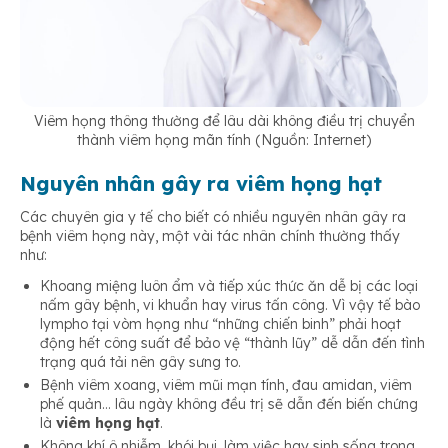
Viêm họng thông thường để lâu dài không điều trị chuyển
thành viêm họng mãn tính (Nguồn: Internet)
Nguyên nhân gây ra viêm họng hạt
Các chuyên gia y tế cho biết có nhiều nguyên nhân gây ra
bệnh viêm họng này, một vài tác nhân chính thường thấy
như:
Khoang miệng luôn ẩm và tiếp xúc thức ăn dễ bị các loại
nấm gây bệnh, vi khuẩn hay virus tấn công. Vì vậy tế bào
lympho tại vòm họng như “những chiến binh” phải hoạt
động hết công suất để bảo vệ “thành lũy” dễ dẫn đến tình
trạng quá tải nên gây sưng to.
Bệnh viêm xoang, viêm mũi mạn tính, đau amidan, viêm
phế quản… lâu ngày không đều trị sẽ dẫn đến biến chứng
là
viêm họng hạt
.
Không khí ô nhiễm, khói bụi, làm việc hay sinh sống trong