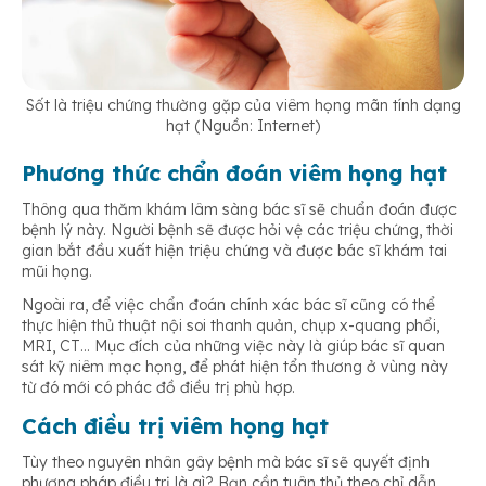
Sốt là triệu chứng thường gặp của viêm họng mãn tính dạng
hạt (Nguồn: Internet)
Phương thức chẩn đoán viêm họng hạt
Thông qua thăm khám lâm sàng bác sĩ sẽ chuẩn đoán được
bệnh lý này. Người bệnh sẽ được hỏi vệ các triệu chứng, thời
gian bắt đầu xuất hiện triệu chứng và được bác sĩ khám tai
mũi họng.
Ngoài ra, để việc chẩn đoán chính xác bác sĩ cũng có thể
thực hiện thủ thuật nội soi thanh quản, chụp x-quang phổi,
MRI, CT… Mục đích của những việc này là giúp bác sĩ quan
sát kỹ niêm mạc họng, để phát hiện tổn thương ở vùng này
từ đó mới có phác đồ điều trị phù hợp.
Cách điều trị viêm họng hạt
Tùy theo nguyên nhân gây bệnh mà bác sĩ sẽ quyết định
phương pháp điều trị là gì? Bạn cần tuân thủ theo chỉ dẫn