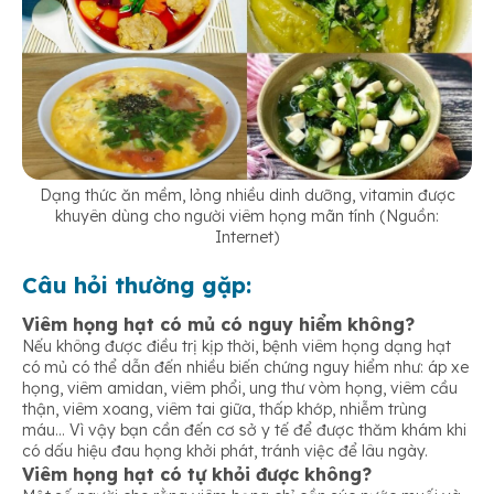
Dạng thức ăn mềm, lỏng nhiều dinh dưỡng, vitamin được
khuyên dùng cho người viêm họng mãn tính (Nguồn:
Internet)
Câu hỏi thường gặp:
Viêm họng hạt có mủ có nguy hiểm không?
Nếu không được điều trị kịp thời, bệnh viêm họng dạng hạt
có mủ có thể dẫn đến nhiều biến chứng nguy hiểm như: áp xe
họng, viêm amidan, viêm phổi, ung thư vòm họng, viêm cầu
thận, viêm xoang, viêm tai giữa, thấp khớp, nhiễm trùng
máu… Vì vậy bạn cần đến cơ sở y tế để được thăm khám khi
có dấu hiệu đau họng khởi phát, tránh việc để lâu ngày.
Viêm họng hạt có tự khỏi được không?