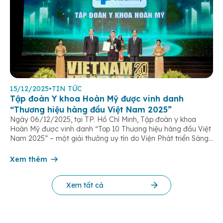
15/12/2025
•
TIN TỨC
Tập đoàn Y khoa Hoàn Mỹ được vinh danh
“Thương hiệu hàng đầu Việt Nam 2025”
Ngày 06/12/2025, tại TP. Hồ Chí Minh, Tập đoàn y khoa
Hoàn Mỹ được vinh danh “Top 10 Thương hiệu hàng đầu Việt
Nam 2025” – một giải thưởng uy tín do Viện Phát triển Sáng
chế và Đổi mới Công nghệ phối hợp với Trung tâm Nghiên
cứu Phát triển Doanh nghiệp Châu Á […]
Xem thêm
Xem tất cả