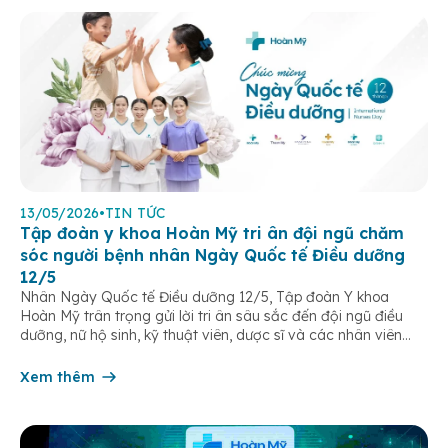
13/05/2026
•
TIN TỨC
Tập đoàn y khoa Hoàn Mỹ tri ân đội ngũ chăm
sóc người bệnh nhân Ngày Quốc tế Điều dưỡng
12/5
Nhân Ngày Quốc tế Điều dưỡng 12/5, Tập đoàn Y khoa
Hoàn Mỹ trân trọng gửi lời tri ân sâu sắc đến đội ngũ điều
dưỡng, nữ hộ sinh, kỹ thuật viên, dược sĩ và các nhân viên
chăm sóc người bệnh trên toàn hệ thống – những người luôn
âm thầm đồng hành trên […]
Xem thêm