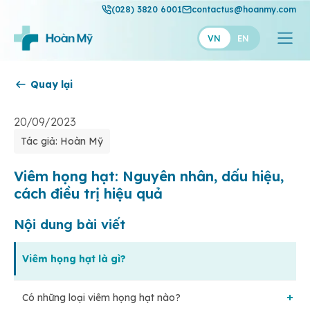
(028) 3820 6001
contactus@hoanmy.com
VN
EN
Quay lại
Hoàn Mỹ
Hoàn Mỹ Gold
20/09/2023
Tác giả: Hoàn Mỹ
Hạnh Phúc
Thuận Mỹ
Viêm họng hạt: Nguyên nhân, dấu hiệu,
cách điều trị hiệu quả
Nội dung bài viết
Viêm họng hạt là gì?
Có những loại viêm họng hạt nào?