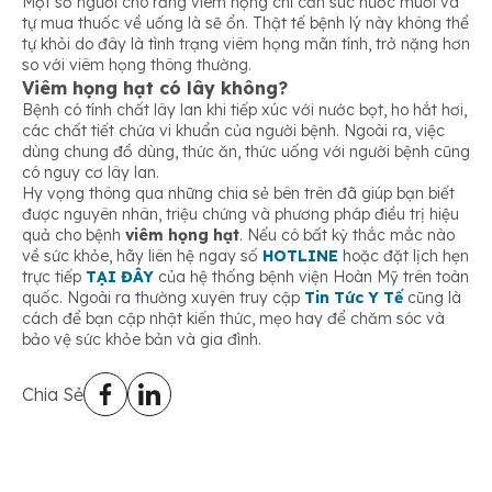
Một số người cho rằng viêm họng chỉ cần súc nước muối và
tự mua thuốc về uống là sẽ ổn. Thật tế bệnh lý này không thể
tự khỏi do đây là tình trạng viêm họng mãn tính, trở nặng hơn
so với viêm họng thông thường.
Viêm họng hạt có lây không?
Bệnh có tính chất lây lan khi tiếp xúc với nước bọt, ho hắt hơi,
các chất tiết chứa vi khuẩn của người bệnh. Ngoài ra, việc
dùng chung đồ dùng, thức ăn, thức uống với người bệnh cũng
có nguy cơ lây lan.
Hy vọng thông qua những chia sẻ bên trên đã giúp bạn biết
được nguyên nhân, triệu chứng và phương pháp điều trị hiệu
quả cho bệnh
viêm họng hạt
. Nếu có bất kỳ thắc mắc nào
về sức khỏe, hãy liên hệ ngay số
HOTLINE
hoặc đặt lịch hẹn
trực tiếp
TẠI ĐÂY
của hệ thống bệnh viện Hoàn Mỹ trên toàn
quốc. Ngoài ra thường xuyên truy cập
Tin Tức Y Tế
cũng là
cách để bạn cập nhật kiến thức, mẹo hay để chăm sóc và
bảo vệ sức khỏe bản và gia đình.
Chia Sẻ