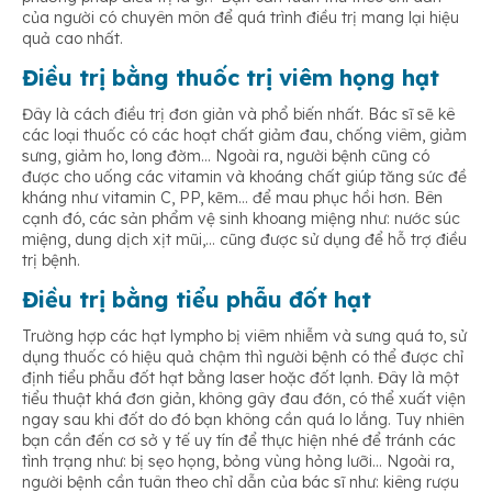
của người có chuyên môn để quá trình điều trị mang lại hiệu
quả cao nhất.
Điều trị bằng thuốc trị viêm họng hạt
Đây là cách điều trị đơn giản và phổ biến nhất. Bác sĩ sẽ kê
các loại thuốc có các hoạt chất giảm đau, chống viêm, giảm
sưng, giảm ho, long đờm… Ngoài ra, người bệnh cũng có
được cho uống các vitamin và khoáng chất giúp tăng sức đề
kháng như vitamin C, PP, kẽm… để mau phục hồi hơn. Bên
cạnh đó, các sản phẩm vệ sinh khoang miệng như: nước súc
miệng, dung dịch xịt mũi,… cũng được sử dụng để hỗ trợ điều
trị bệnh.
Điều trị bằng tiểu phẫu đốt hạt
Trường hợp các hạt lympho bị viêm nhiễm và sưng quá to, sử
dụng thuốc có hiệu quả chậm thì người bệnh có thể được chỉ
định tiểu phẫu đốt hạt bằng laser hoặc đốt lạnh. Đây là một
tiểu thuật khá đơn giản, không gây đau đớn, có thể xuất viện
ngay sau khi đốt do đó bạn không cần quá lo lắng. Tuy nhiên
bạn cần đến cơ sở y tế uy tín để thực hiện nhé để tránh các
tình trạng như: bị sẹo họng, bỏng vùng hỏng lưỡi… Ngoài ra,
người bệnh cần tuân theo chỉ dẫn của bác sĩ như: kiêng rượu