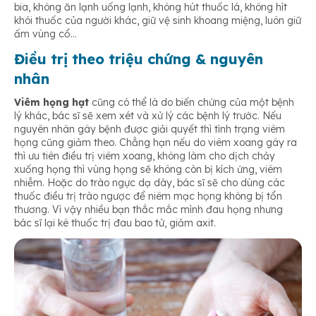
bia, không ăn lạnh uống lạnh, không hút thuốc lá, không hít
khói thuốc của người khác, giữ vệ sinh khoang miệng, luôn giữ
ấm vùng cổ…
Điều trị theo triệu chứng & nguyên
nhân
Viêm họng hạt
cũng có thể là do biến chứng của một bệnh
lý khác, bác sĩ sẽ xem xét và xử lý các bệnh lý trước. Nếu
nguyên nhân gây bệnh được giải quyết thì tình trạng viêm
họng cũng giảm theo. Chẳng hạn nếu do viêm xoang gây ra
thì ưu tiên điều trị viêm xoang, không làm cho dịch chảy
xuống họng thì vùng họng sẽ không còn bị kích ứng, viêm
nhiễm. Hoặc do trào ngực dạ dày, bác sĩ sẽ cho dùng các
thuốc điều trị trào ngược để niêm mạc họng không bị tổn
thương. Vì vậy nhiều bạn thắc mắc mình đau họng nhưng
bác sĩ lại kê thuốc trị đau bao tử, giảm axit.