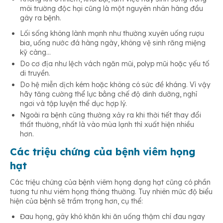
môi trường độc hại cũng là một nguyên nhân hàng đầu
gây ra bệnh.
Lối sống không lành mạnh như thường xuyên uống rượu
bia, uống nước đá hàng ngày, không vệ sinh răng miệng
kỹ càng…
Do cơ địa như lệch vách ngăn mũi, polyp mũi hoặc yếu tố
di truyền.
Do hệ miễn dịch kém hoặc không có sức đề kháng. Vì vậy
hãy tăng cường thể lực bằng chế độ dinh dưỡng, nghỉ
ngơi và tập luyện thể dục hợp lý.
Ngoài ra bệnh cũng thường xảy ra khi thời tiết thay đổi
thất thường, nhất là vào mùa lạnh thì xuất hiện nhiều
hơn.
Các triệu chứng của bệnh viêm họng
hạt
Các triệu chứng của bệnh viêm họng dạng hạt cũng có phần
tương tư như viêm họng thông thường. Tuy nhiên mức độ biểu
hiện của bệnh sẽ trầm trọng hơn, cụ thể:
Đau họng, gây khó khăn khi ăn uống thậm chí đau ngay