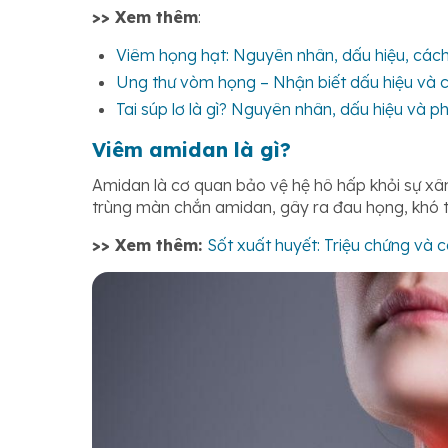
>> Xem thêm
:
Viêm họng hạt: Nguyên nhân, dấu hiệu, cách 
Ung thư vòm họng – Nhận biết dấu hiệu và c
Tai súp lơ là gì? Nguyên nhân, dấu hiệu và p
Viêm amidan là gì?
Amidan là cơ quan bảo vệ hệ hô hấp khỏi sự xâ
trùng màn chắn amidan, gây ra đau họng, khó t
>> Xem thêm:
Sốt xuất huyết: Triệu chứng và cá