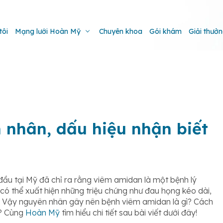
tôi
Mạng lưới Hoàn Mỹ
Chuyên khoa
Gói khám
Giải thưở
nhân, dấu hiệu nhận biết
 đầu tại Mỹ đã chỉ ra rằng viêm amidan là một bệnh lý
 có thể xuất hiện những triệu chứng như đau họng kéo dài,
,… Vậy nguyên nhân gây nên bệnh viêm amidan là gì? Cách
o? Cùng
Hoàn Mỹ
tìm hiểu chi tiết sau bài viết dưới đây!