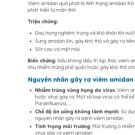
Viêm amidan quá phát là tình trạng amidan trở
phát triển từ mãn tính
Triệu chứng:
Đau họng nghiêm trọng và khó khăn khi nuốt
Sưng amidan lớn, gây khó thở và gây ra tiến
Sốt cao và mệt mỏi.
Biến chứng:
Nếu không điều trị kịp thời, viêm 
như nhiễm trùng phế quản hoặc gây khó thở ch
Nguyên nhân gây ra viêm amidan
Nhiễm trùng vùng họng do virus
: Viêm a
hoặc virus gây ra. Một số loại virus có thể k
Parainfluenza,….
Chế độ ăn uống không lành mạnh:
Sử dụn
nguyên nhân gây ra bệnh viêm amidan
Tình trạng môi trường
: Môi trường ô nhiễm
virus gây ra viêm amidan.