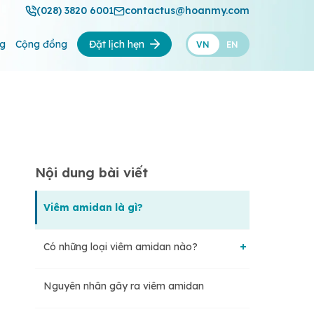
(028) 3820 6001
contactus@hoanmy.com
ng
Cộng đồng
Đặt lịch hẹn
VN
EN
Nội dung bài viết
Viêm amidan là gì?
Có những loại viêm amidan nào?
Nguyên nhân gây ra viêm amidan
Viêm amidan cấp tính