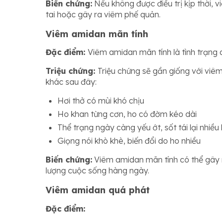
Biến chứng:
Nếu không được điều trị kịp thời, 
tai hoặc gây ra viêm phế quản.
Viêm amidan mãn tính
Đặc điểm:
Viêm amidan mãn tính là tình trạng
Triệu chứng:
Triệu chứng sẽ gần giống với viê
khác sau đây:
Hơi thở có mùi khó chịu
Ho khan từng cơn, ho có đờm kéo dài
Thể trạng ngày càng yếu ớt, sốt tái lại nhiều 
Giọng nói khò khè, biến đổi do ho nhiều
Biến chứng:
Viêm amidan mãn tính có thể gây r
lượng cuộc sống hàng ngày.
Viêm amidan quá phát
Đặc điểm: