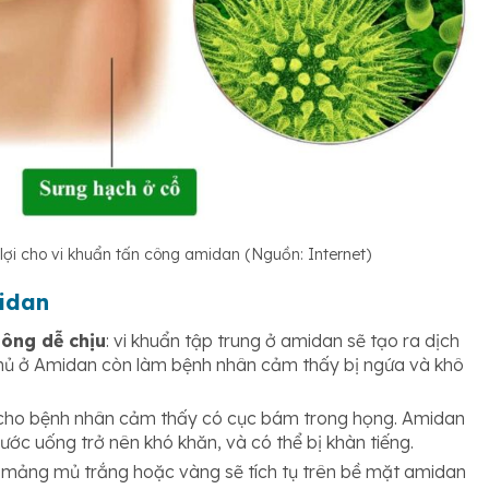
 lợi cho vi khuẩn tấn công amidan (Nguồn: Internet)
midan
hông dễ chịu
: vi khuẩn tập trung ở amidan sẽ tạo ra dịch
 mủ ở Amidan còn làm bệnh nhân cảm thấy bị ngứa và khô
 cho bệnh nhân cảm thấy có cục bám trong họng. Amidan
nước uống trở nên khó khăn, và có thể bị khàn tiếng.
: mảng mủ trắng hoặc vàng sẽ tích tụ trên bề mặt amidan