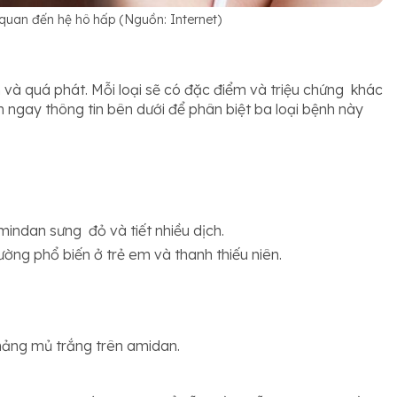
 quan đến hệ hô hấp (Nguồn: Internet)
h và quá phát. Mỗi loại sẽ có đặc điểm và triệu chứng khác
 ngay thông tin bên dưới để phân biệt ba loại bệnh này
mindan sưng đỏ và tiết nhiều dịch.
ường phổ biến ở trẻ em và thanh thiếu niên.
mảng mủ trắng trên amidan.