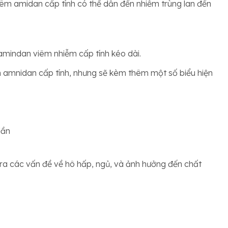
viêm amidan cấp tính có thể dẫn đến nhiễm trùng lan đến
 amindan viêm nhiễm cấp tính kéo dài.
m amnidan cấp tính, nhưng sẽ kèm thêm một số biểu hiện
lần
a các vấn đề về hô hấp, ngủ, và ảnh hưởng đến chất