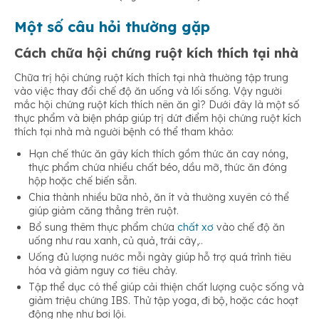
Một số câu hỏi thường gặp
Cách chữa hội chứng ruột kích thích tại nhà
Chữa trị hội chứng ruột kích thích tại nhà thường tập trung
vào việc thay đổi chế độ ăn uống và lối sống. Vậy người
mắc hội chứng ruột kích thích nên ăn gì? Dưới đây là một số
thực phẩm và biện pháp giúp trị dứt điểm hội chứng ruột kích
thích tại nhà mà người bệnh có thể tham khảo:
Hạn chế thức ăn gây kích thích gồm thức ăn cay nóng,
thực phẩm chứa nhiều chất béo, dầu mỡ, thức ăn đóng
hộp hoặc chế biến sẵn.
Chia thành nhiều bữa nhỏ, ăn ít và thường xuyên có thể
giúp giảm căng thẳng trên ruột.
Bổ sung thêm thực phẩm chứa
chất xơ
vào chế độ ăn
uống như rau xanh, củ quả, trái cây,..
Uống đủ lượng nước mỗi ngày giúp hỗ trợ quá trình tiêu
hóa và giảm nguy cơ tiêu chảy.
Tập thể dục có thể giúp cải thiện chất lượng cuộc sống và
giảm triệu chứng IBS. Thử tập yoga, đi bộ, hoặc các hoạt
động nhẹ như bơi lội.