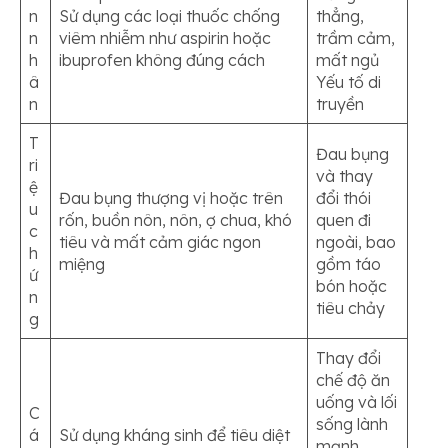
n
Sử dụng các loại thuốc chống
thẳng,
n
viêm nhiễm như aspirin hoặc
trầm cảm,
h
ibuprofen không đúng cách
mất ngủ
â
Yếu tố di
n
truyền
T
Đau bụng
ri
và thay
ệ
Đau bụng thượng vị hoặc trên
đổi thói
u
rốn, buồn nôn, nôn, ợ chua, khó
quen đi
c
tiêu và mất cảm giác ngon
ngoài, bao
h
miệng
gồm táo
ứ
bón hoặc
n
tiêu chảy
g
Thay đổi
chế độ ăn
uống và lối
C
sống lành
á
Sử dụng kháng sinh để tiêu diệt
mạnh,