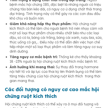
Tình trạng ứ đọng chất thải trong đại tràng:
Người
bệnh mắc hội chứng IBS, đặc biệt là những người có triệu
chứng táo bón kéo dài, có nguy cơ ứ đọng chất thải trong
đại tràng. Tình trạng này có thể gây ra các cơn đau đầu
khó chịu và buồn nôn.
Giảm khả năng hấp thụ thực phẩm:
Hội chứng ruột
kích thích có thể làm cho người bệnh trở nên nhạy cảm với
một số loại thực phẩm chứa nhiều chất béo như các loại
đậu, sô cô la, bông cải trắng, bông cải xanh, rượu bia, sữa,
thức uống có ga,… Điều này có thể dẫn đến việc hạn chế
tiếp nhận một số loại thực phẩm và làm tăng nguy cơ suy
dinh dưỡng.
Tăng nguy cơ mắc bệnh trĩ:
Thống kê cho thấy khoảng
18 -23% người bị hội chứng ruột kích thích mắc bệnh trĩ.
Ảnh hưởng khi mang thai:
Sự thay đổi trong hormone
nội tiết tố và áp lực của thai kỳ lên thành bụng có thể làm
tăng triệu chứng của hội chứng ruột kích thích trong thời
gian mang thai.
Các đối tượng có nguy cơ cao mắc hội
chứng ruột kích thích
Hội chứng ruột kích thích có thể xảy ra ở mọi đối tượng và