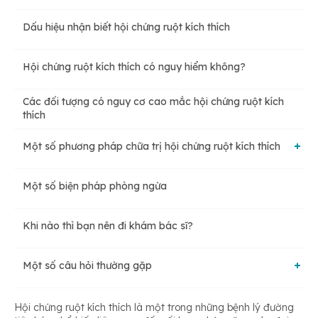
Dấu hiệu nhận biết hội chứng ruột kích thích
Do căng thẳng kéo dài
Hội chứng ruột kích thích có nguy hiểm không?
Do thay đổi nội tiết tố
Các đối tượng có nguy cơ cao mắc hội chứng ruột kích
thích
Do thực phẩm
Một số phương pháp chữa trị hội chứng ruột kích thích
Do một số bệnh lý khác
Một số biện pháp phòng ngừa
Sử dụng thuốc
Khi nào thì bạn nên đi khám bác sĩ?
Thay đổi chế độ ăn uống
Một số câu hỏi thường gặp
Cách chữa hội chứng ruột kích thích tại nhà
Hội chứng ruột kích thích là một trong những bệnh lý đường