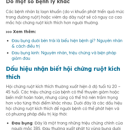
Do một số bệnh lý khác
Các bệnh nhân bị loạn khuẩn (do vi khuẩn phát triển quá mức
trong đường ruột) hoặc viêm dạ dày ruột sẽ có nguy cơ cao
mắc hội chứng ruột kích thích hơn người thường.
>>> Xem thêm:
Đau bụng dưới bên trái là biểu hiện bệnh gì? Nguyên nhân
& cách điều trị
Đau bụng kinh: Nguyên nhân, triệu chứng và biện pháp
giảm đau
Dấu hiệu nhận biết hội chứng ruột kích
thích
Hội chứng ruột kích thích thường xuất hiện ở độ tuổi từ 20 –
45 tuổi. Các triệu chứng của bệnh có thể thuyên giảm hoặc
biến mất hoàn toàn, nhưng cũng có thể trở nên trầm trọng
hơn vào từng thời điểm khác nhau. Dưới đây là các dấu hiệu
hội chứng ruột kích thích để người bệnh có thể phát hiện và
có phương pháp điều trị kịp thời:
Đau bụng
: Đây là một trong những triệu chứng chính của
người mắc IBS. Đau thường xuất phát từ vùng bụng dưới