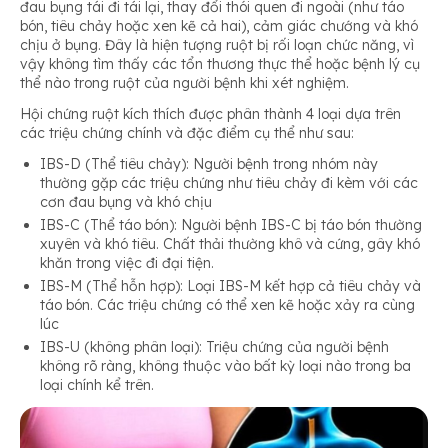
đau bụng tái đi tái lại, thay đổi thói quen đi ngoài (như táo
bón, tiêu chảy hoặc xen kẽ cả hai), cảm giác chướng và khó
chịu ở bụng. Đây là hiện tượng ruột bị rối loạn chức năng, vì
vậy không tìm thấy các tổn thương thực thể hoặc bệnh lý cụ
thể nào trong ruột của người bệnh khi xét nghiệm.
Hội chứng ruột kích thích được phân thành 4 loại dựa trên
các triệu chứng chính và đặc điểm cụ thể như sau:
IBS-D (Thể tiêu chảy): Người bệnh trong nhóm này
thường gặp các triệu chứng như tiêu chảy đi kèm với các
cơn đau bụng và khó chịu
IBS-C (Thể táo bón): Người bệnh IBS-C bị táo bón thường
xuyên và khó tiêu. Chất thải thường khô và cứng, gây khó
khăn trong việc đi đại tiện.
IBS-M (Thể hỗn hợp): Loại IBS-M kết hợp cả tiêu chảy và
táo bón. Các triệu chứng có thể xen kẽ hoặc xảy ra cùng
lúc
IBS-U (không phân loại): Triệu chứng của người bệnh
không rõ ràng, không thuộc vào bất kỳ loại nào trong ba
loại chính kể trên.