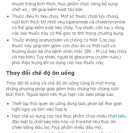
nhuận tràng kích thích, thực phẩm chức năng bổ sung
chất xơ,… để giúp kiểm soát táo bón.
Thuốc điều trị tiêu chảy: Một số thuốc chữa hội chứng
ruột kích thích tốt nhất như loperamide và cholestyramine
có thể giúp kiểm soát tiêu chảy. Tuy nhiên, cần lưu ý rằng
các loại thuốc này có thể gây ra tình trạng chướng bụng.
Thuốc kháng acetylcholin và chống co thắt: Các loại
thuốc này giúp làm giảm cơn đau do co thắt ruột và
thường được kê cho bệnh nhân mắc IBS – M (cả tiêu chảy
và táo bón). Tuy nhiên, người bị glaucoma (cườm nước)
phải thận trọng khi sử dụng các loại thuốc này.
Thay đổi chế độ ăn uống
Thay đổi lối sống và chế độ ăn uống cũng là một trong
những phương pháp giúp giảm triệu chứng hội chứng ruột
kích thích. Người bệnh nên thực hiện các biện pháp sau:
Thiết lập thói quen ăn uống đúng bữa, phân bổ thời gian
nghỉ ngơi và làm việc hợp lý.
Hạn chế sử dụng các loại thực phẩm chứa nhiều
chất béo
,
đặc biệt là chất béo bão hòa và transfat như thức ăn
chiên bằng dầu, bơ, thực phẩm nhiều dầu mỡ,..