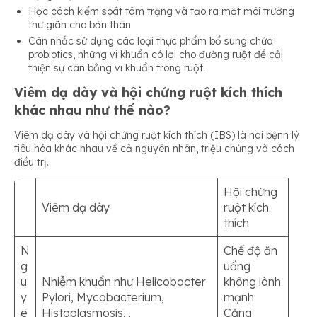
Học cách kiểm soát tâm trạng và tạo ra một môi trường
thư giãn cho bản thân
Cân nhắc sử dụng các loại thực phẩm bổ sung chứa
probiotics, những vi khuẩn có lợi cho đường ruột để cải
thiện sự cân bằng vi khuẩn trong ruột.
Viêm dạ dày và hội chứng ruột kích thích
khác nhau như thế nào?
Viêm dạ dày và hội chứng ruột kích thích (IBS) là hai bệnh lý
tiêu hóa khác nhau về cả nguyên nhân, triệu chứng và cách
điều trị.
Hội chứng
Viêm dạ dày
ruột kích
thích
N
Chế độ ăn
g
uống
u
Nhiễm khuẩn như Helicobacter
không lành
y
Pylori, Mycobacterium,
mạnh
ê
Histoplasmosis…
Căng