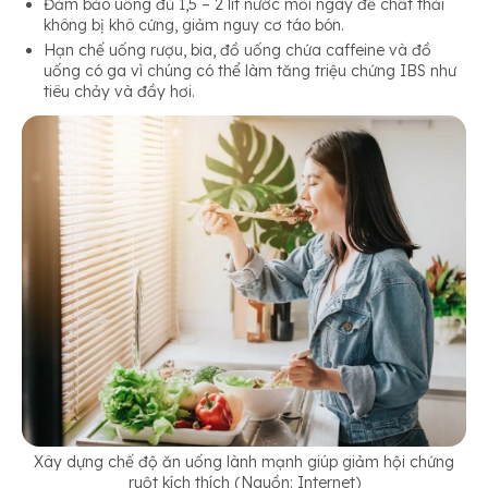
Đảm bảo uống đủ 1,5 – 2 lít nước mỗi ngày để chất thải
không bị khô cứng, giảm nguy cơ táo bón.
Hạn chế uống rượu, bia, đồ uống chứa caffeine và đồ
uống có ga vì chúng có thể làm tăng triệu chứng IBS như
tiêu chảy và đầy hơi.
Xây dựng chế độ ăn uống lành mạnh giúp giảm hội chứng
ruột kích thích (Nguồn: Internet)