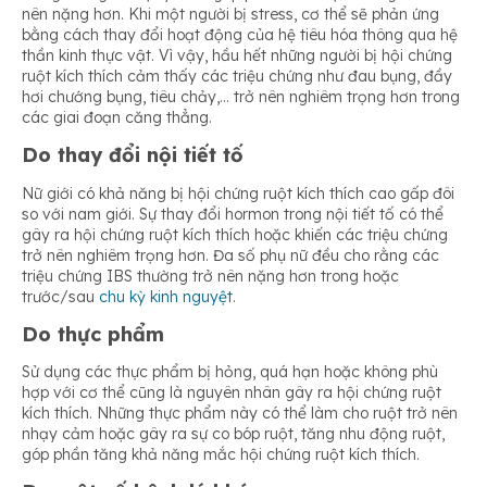
nên nặng hơn. Khi một người bị stress, cơ thể sẽ phản ứng
bằng cách thay đổi hoạt động của hệ tiêu hóa thông qua hệ
thần kinh thực vật. Vì vậy, hầu hết những người bị hội chứng
ruột kích thích cảm thấy các triệu chứng như đau bụng, đầy
hơi chướng bụng, tiêu chảy,… trở nên nghiêm trọng hơn trong
các giai đoạn căng thẳng.
Do thay đổi nội tiết tố
Nữ giới có khả năng bị hội chứng ruột kích thích cao gấp đôi
so với nam giới. Sự thay đổi hormon trong nội tiết tố có thể
gây ra hội chứng ruột kích thích hoặc khiến các triệu chứng
trở nên nghiêm trọng hơn. Đa số phụ nữ đều cho rằng các
triệu chứng IBS thường trở nên nặng hơn trong hoặc
trước/sau
chu kỳ kinh nguyệt
.
Do thực phẩm
Sử dụng các thực phẩm bị hỏng, quá hạn hoặc không phù
hợp với cơ thể cũng là nguyên nhân gây ra hội chứng ruột
kích thích. Những thực phẩm này có thể làm cho ruột trở nên
nhạy cảm hoặc gây ra sự co bóp ruột, tăng nhu động ruột,
góp phần tăng khả năng mắc hội chứng ruột kích thích.