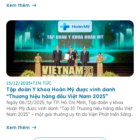
âm thầm đồng hành trên […]
Xem thêm
15/12/2025
•
TIN TỨC
Tập đoàn Y khoa Hoàn Mỹ được vinh danh
“Thương hiệu hàng đầu Việt Nam 2025”
Ngày 06/12/2025, tại TP. Hồ Chí Minh, Tập đoàn y khoa
Hoàn Mỹ được vinh danh “Top 10 Thương hiệu hàng đầu Việt
Nam 2025” – một giải thưởng uy tín do Viện Phát triển Sáng
chế và Đổi mới Công nghệ phối hợp với Trung tâm Nghiên
cứu Phát triển Doanh nghiệp Châu Á […]
Xem thêm