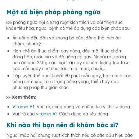
Một số biện pháp phòng ngừa
Để phòng ngừa hội chứng ruột kích thích và cải thiện sức
khỏe tiêu hóa, người bệnh có thể áp dụng các biện pháp sau:
Ăn uống đều đặn và không bỏ bữa, đồng thời nên ăn
chậm, nhai kỹ.
Hạn chế ăn thực phẩm cay nóng, dầu mỡ, thực phẩm
đóng hộp, rượu bia và đồ uống có gas. Ngoài ra, không
nên ăn quá 240g các loại trái cây có hàm lượng fructose
cao mỗi ngày như nho, táo, mía, mận, chuối,…
Tập luyện thể dục ít nhất 30 phút mỗi ngày, học cách cân
bằng cảm xúc, tâm trạng bằng yoga, thiền hay các
phương pháp thư giãn khác
>> Xem thêm:
Vitamin B1
: Vai trò, công dụng và những lưu ý khi sử dụng
Vai trò của
vitamin A
? Cách dùng và liều dùng
Khi nào thì bạn nên đi khám bác sĩ?
Người mắc hội chứng ruột kích thích nếu có các dấu hiệu báo