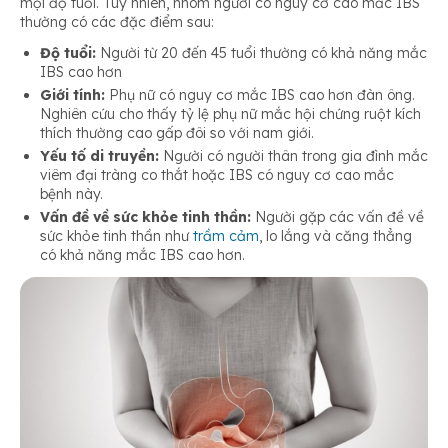
mọi độ tuổi. Tuy nhiên, nhóm người có nguy cơ cao mắc IBS
thường có các đặc điểm sau:
Độ tuổi:
Người từ 20 đến 45 tuổi thường có khả năng mắc
IBS cao hơn
Giới tính:
Phụ nữ có nguy cơ mắc IBS cao hơn đàn ông.
Nghiên cứu cho thấy tỷ lệ phụ nữ mắc hội chứng ruột kích
thích thường cao gấp đôi so với nam giới.
Yếu tố di truyền:
Người có người thân trong gia đình mắc
viêm đại tràng co thắt hoặc IBS có nguy cơ cao mắc
bệnh này.
Vấn đề về sức khỏe tinh thần:
Người gặp các vấn đề về
sức khỏe tinh thần như
trầm cảm
, lo lắng và căng thẳng
có khả năng mắc IBS cao hơn.