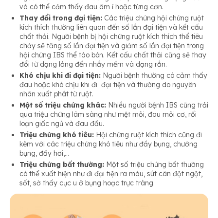
và có thể cảm thấy đau âm ỉ hoặc từng cơn.
Thay đổi trong đại tiện:
Các triệu chứng hội chứng ruột
kích thích thường liên quan đến số lần đại tiện và kết cấu
chất thải. Người bệnh bị hội chứng ruột kích thích thể tiêu
chảy sẽ tăng số lần đại tiện và giảm số lần đại tiện trong
hội chứng IBS thể táo bón. Kết cấu chất thải cũng sẽ thay
đổi từ dạng lỏng đến nhầy mềm và dạng rắn.
Khó chịu khi đi đại tiện:
Người bệnh thường có cảm thấy
đau hoặc khó chịu khi đi đại tiện và thường do nguyên
nhân xuất phát từ ruột.
Một số triệu chứng khác:
Nhiều người bệnh IBS cũng trải
qua triệu chứng lâm sàng như mệt mỏi, đau mỏi cơ, rối
loạn giấc ngủ và đau đầu.
Triệu chứng khó tiêu:
Hội chứng ruột kích thích cũng đi
kèm với các triệu chứng khó tiêu như đầy bụng, chướng
bụng, đầy hơi,…
Triệu chứng bất thường:
Một số triệu chứng bất thường
có thể xuất hiện như đi đại tiện ra máu, sút cân đột ngột,
sốt, sờ thấy cục u ở bụng hoạc trực tràng.