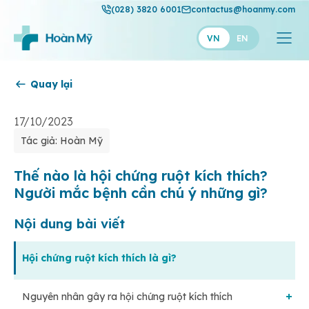
(028) 3820 6001
contactus@hoanmy.com
VN
EN
Quay lại
Hoàn Mỹ
Hoàn Mỹ Gold
17/10/2023
Tác giả: Hoàn Mỹ
Hạnh Phúc
Thuận Mỹ
Thế nào là hội chứng ruột kích thích?
Người mắc bệnh cần chú ý những gì?
Nội dung bài viết
Hội chứng ruột kích thích là gì?
Nguyên nhân gây ra hội chứng ruột kích thích