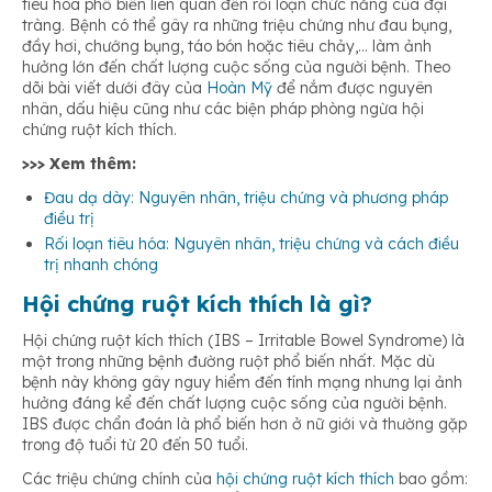
tiêu hóa phổ biến liên quan đến rối loạn chức năng của đại
tràng. Bệnh có thể gây ra những triệu chứng như đau bụng,
đầy hơi, chướng bụng, táo bón hoặc tiêu chảy,… làm ảnh
Viêm dạ dày và hội chứng ruột kích thích khác nhau như thế
hưởng lớn đến chất lượng cuộc sống của người bệnh. Theo
nào?
dõi bài viết dưới đây của
Hoàn Mỹ
để nắm được nguyên
nhân, dấu hiệu cũng như các biện pháp phòng ngừa hội
chứng ruột kích thích.
>>> Xem thêm:
Đau dạ dày: Nguyên nhân, triệu chứng và phương pháp
điều trị
Rối loạn tiêu hóa: Nguyên nhân, triệu chứng và cách điều
trị nhanh chóng
Hội chứng ruột kích thích là gì?
Hội chứng ruột kích thích (IBS – Irritable Bowel Syndrome) là
một trong những bệnh đường ruột phổ biến nhất. Mặc dù
bệnh này không gây nguy hiểm đến tính mạng nhưng lại ảnh
hưởng đáng kể đến chất lượng cuộc sống của người bệnh.
IBS được chẩn đoán là phổ biến hơn ở nữ giới và thường gặp
trong độ tuổi từ 20 đến 50 tuổi.
Các triệu chứng chính của
hội chứng ruột kích thích
bao gồm: