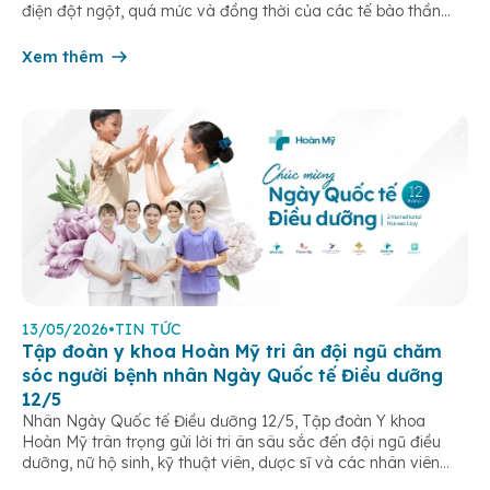
điện đột ngột, quá mức và đồng thời của các tế bào thần
kinh trong não. Những cơn này có thể gây ra rối loạn vận […]
Xem thêm
13/05/2026
•
TIN TỨC
Tập đoàn y khoa Hoàn Mỹ tri ân đội ngũ chăm
sóc người bệnh nhân Ngày Quốc tế Điều dưỡng
12/5
Nhân Ngày Quốc tế Điều dưỡng 12/5, Tập đoàn Y khoa
Hoàn Mỹ trân trọng gửi lời tri ân sâu sắc đến đội ngũ điều
dưỡng, nữ hộ sinh, kỹ thuật viên, dược sĩ và các nhân viên
chăm sóc người bệnh trên toàn hệ thống – những người luôn