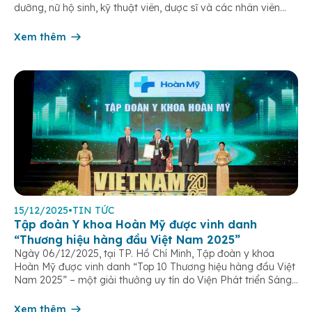
dưỡng, nữ hộ sinh, kỹ thuật viên, dược sĩ và các nhân viên
chăm sóc người bệnh trên toàn hệ thống – những người luôn
âm thầm đồng hành trên […]
Xem thêm
15/12/2025
•
TIN TỨC
Tập đoàn Y khoa Hoàn Mỹ được vinh danh
“Thương hiệu hàng đầu Việt Nam 2025”
Ngày 06/12/2025, tại TP. Hồ Chí Minh, Tập đoàn y khoa
Hoàn Mỹ được vinh danh “Top 10 Thương hiệu hàng đầu Việt
Nam 2025” – một giải thưởng uy tín do Viện Phát triển Sáng
chế và Đổi mới Công nghệ phối hợp với Trung tâm Nghiên
cứu Phát triển Doanh nghiệp Châu Á […]
Xem thêm