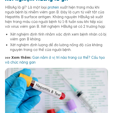
HBsAg là gì? Là một loại
protein
xuất hiện trong máu khi
người bệnh bị nhiễm viêm gan B. Đây là cụm từ viết tắt của
Hepatitis B surface antigen. Kháng nguyên HBsAg sẽ xuất
hiện trong máu của người bệnh từ 1-8 tuần sau khi tiếp xúc
với virus viêm gan B. Xét nghiệm HBsAg sẽ có 2 trường hợp:
Xét nghiệm định tính nhằm xác định xem bệnh nhân có bị
viêm gan B không.
Xét nghiệm định lượng để đo lường nồng độ của kháng
nguyên trong cơ thể của người bệnh.
>>> Xem thêm:
Gan nằm ở vị trí nào trong cơ thể? Cấu tạo
và chức năng gan