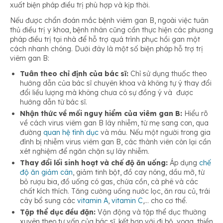
xuất biện pháp điều trị phù hợp và kịp thời.
Nếu được chẩn đoán mắc bệnh viêm gan B, ngoài việc tuân
thủ điều trị y khoa, bệnh nhân cũng cần thực hiện các phương
pháp điều trị tại nhà để hỗ trợ quá trình phục hồi gan một
cách nhanh chóng. Dưới đây là một số biện pháp hỗ trợ trị
viêm gan B:
Tuân theo chỉ định của bác sĩ:
Chỉ sử dụng thuốc theo
hướng dẫn của bác sĩ chuyên khoa và không tự ý thay đổi
đổi liều lượng mà không chưa có sự đồng ý và được
hướng dẫn từ bác sĩ.
Nhận thức về mối nguy hiểm của viêm gan B:
Hiểu rõ
về cách virus viêm gan B lây nhiễm, từ mẹ sang con, qua
đường
quan hệ tình dục
và máu. Nếu một người trong gia
đình bị nhiễm virus viêm gan B, các thành viên còn lại cần
xét nghiệm để ngăn chặn sự lây nhiễm.
Thay đổi lối sinh hoạt và chế độ ăn uống:
Áp dụng
chế
độ ăn giảm cân
, giảm tinh bột, đồ cay nóng, dầu mỡ, từ
bỏ rượu bia, đồ uống có gas, chứa cồn, cà phê và các
chất kích thích. Tăng cường uống nước lọc, ăn rau củ, trái
cây bổ sung các
vitamin A
,
vitamin C
,… cho cơ thể.
Tập thể dục đều đặn:
Vận động và tập thể dục thường
xuyên theo tư vấn của bác sĩ, kết hợp với đi bộ, yoga, thiền