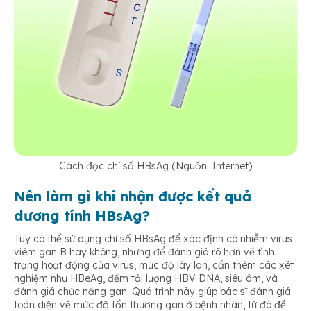
Cách đọc chỉ số HBsAg (Nguồn: Internet)
Nên làm gì khi nhận được kết quả
dương tính HBsAg?
Tuy có thể sử dụng chỉ số HBsAg để xác định có nhiễm virus
viêm gan B hay không, nhưng để đánh giá rõ hơn về tình
trạng hoạt động của virus, mức độ lây lan, cần thêm các xét
nghiệm như HBeAg, đếm tải lượng HBV DNA, siêu âm, và
đánh giá chức năng gan. Quá trình này giúp bác sĩ đánh giá
toàn diện về mức độ tổn thương gan ở bệnh nhân, từ đó đề