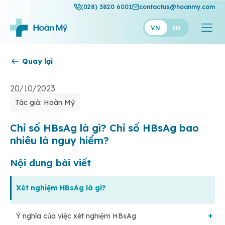
(028) 3820 6001
contactus@hoanmy.com
VN
EN
Quay lại
Hoàn Mỹ
Hoàn Mỹ Gold
20/10/2023
Tác giả: Hoàn Mỹ
Hạnh Phúc
Thuận Mỹ
Chỉ số HBsAg là gì? Chỉ số HBsAg bao
nhiêu là nguy hiểm?
Nội dung bài viết
Xét nghiệm HBsAg là gì?
Ý nghĩa của việc xét nghiệm HBsAg