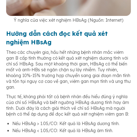
Ý nghĩa của việc xét nghiệm HBsAg (Nguồn: Internet)
Hướng dẫn cách đọc kết quả xét
nghiệm HBsAg
Theo các chuyên gia, hầu hết những bệnh nhân mắc viêm
gan B cấp tính thường có kết quả xét nghiệm dương tính với
chỉ số HBsAg. Sau một khoảng thời gian, HBsAg có thể biến
mất và anti-HBs sẽ ngăn chặn sự lây nhiễm. Tuy nhiên,
khoảng 10%-15% trường hợp chuyển sang giai đoạn mãn tính
và tồn tại nguy cơ cao về gan, viêm gan mạn tính và ung thư
gan.
Thực tế, không phải tất cả bệnh nhân đều hiểu đúng ý nghĩa
của chỉ số HBsAg và biết ngưỡng HBsAg dương tính hay âm
tính. Dưới đây là cách giải thích về chỉ số HBsAg mà người
bệnh có thể áp dụng để đọc kết quả xét nghiệm viêm gan B:
Nếu HBsAg > 1.0S/CO: Kết quả là HBsAg dương tính.
Nếu HBsAg < 1.0S/CO: Kết quả là HBsAg âm tính.