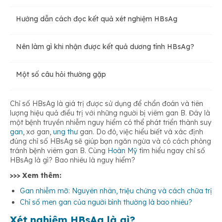
Hướng dẫn cách đọc kết quả xét nghiệm HBsAg
Xét nghiệm HBsAg dương tính
Nên làm gì khi nhận được kết quả dương tính HBsAg?
Xét nghiệm HBsAg âm tính
Một số câu hỏi thường gặp
Chỉ số HBsAg là giá trị được sử dụng để chẩn đoán và tiên
lượng hiệu quả điều trị với những người bị viêm gan B. Đây là
một bệnh truyền nhiễm nguy hiểm có thể phát triển thành suy
gan
, xơ gan,
ung thư
gan. Do đó, việc hiểu biết và xác định
đúng chỉ số HBsAg sẽ giúp bạn ngăn ngừa và có cách phòng
tránh bệnh viêm gan B. Cùng
Hoàn Mỹ
tìm hiểu ngay chỉ số
HBsAg là gì? Bao nhiêu là nguy hiểm?
>>> Xem thêm:
Gan nhiễm mỡ: Nguyên nhân, triệu chứng và cách chữa trị
Chỉ số men gan của người bình thường là bao nhiêu?
Xét nghiệm HBsAg là gì?