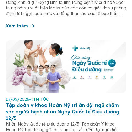
Động kinh là gì? Động kinh là tình trạng bệnh lý của não đặc
trưng bởi sự xuất hiện lặp lại của các cơn co giật do sự phóng
điện đột ngột, quá mức và đồng thời của các tế bào thần
kinh trong não. Những cơn này có thể gây ra rối loạn vận […]
Xem thêm
13/05/2026
•
TIN TỨC
Tập đoàn y khoa Hoàn Mỹ tri ân đội ngũ chăm
sóc người bệnh nhân Ngày Quốc tế Điều dưỡng
12/5
Nhân Ngày Quốc tế Điều dưỡng 12/5, Tập đoàn Y khoa
Hoàn Mỹ trân trọng gửi lời tri ân sâu sắc đến đội ngũ điều