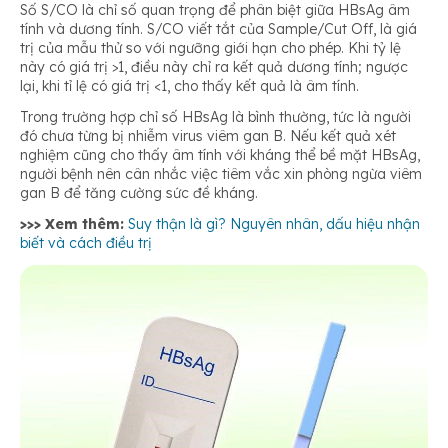
Số S/CO là chỉ số quan trọng để phân biệt giữa HBsAg âm
tính và dương tính. S/CO viết tắt của Sample/Cut Off, là giá
trị của mẫu thử so với ngưỡng giới hạn cho phép. Khi tỷ lệ
này có giá trị >1, điều này chỉ ra kết quả dương tính; ngược
lại, khi tỉ lệ có giá trị <1, cho thấy kết quả là âm tính.
Trong trường hợp chỉ số HBsAg là bình thường, tức là người
đó chưa từng bị nhiễm virus viêm gan B. Nếu kết quả xét
nghiệm cũng cho thấy âm tính với kháng thể bề mặt HBsAg,
người bệnh nên cân nhắc việc tiêm vắc xin phòng ngừa viêm
gan B để tăng cường sức đề kháng.
>>> Xem thêm:
Suy thận là gì? Nguyên nhân, dấu hiệu nhận
biết và cách điều trị