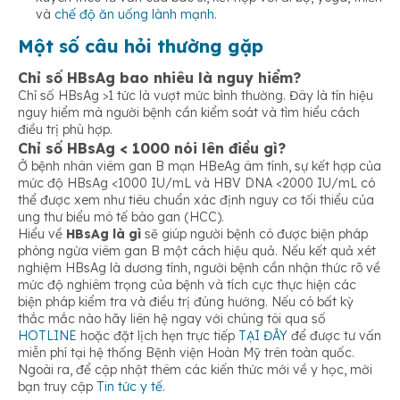
và
chế độ ăn uống lành mạnh
.
Một số câu hỏi thường gặp
Chỉ số HBsAg bao nhiêu là nguy hiểm?
Chỉ số HBsAg >1 tức là vượt mức bình thường. Đây là tín hiệu
nguy hiểm mà người bệnh cần kiểm soát và tìm hiểu cách
điều trị phù hợp.
Chỉ số HBsAg < 1000 nói lên điều gì?
Ở bệnh nhân viêm gan B mạn HBeAg âm tính, sự kết hợp của
mức độ HBsAg <1000 IU/mL và HBV DNA <2000 IU/mL có
thể được xem như tiêu chuẩn xác định nguy cơ tối thiểu của
ung thư biểu mô tế bào gan (HCC).
Hiểu về
HBsAg là gì
sẽ giúp người bệnh có được biện pháp
phòng ngừa viêm gan B một cách hiệu quả. Nếu kết quả xét
nghiệm HBsAg là dương tính, người bệnh cần nhận thức rõ về
mức độ nghiêm trọng của bệnh và tích cực thực hiện các
biện pháp kiểm tra và điều trị đúng hướng. Nếu có bất kỳ
thắc mắc nào hãy liên hệ ngay với chúng tôi qua số
HOTLINE
hoặc đặt lịch hẹn trực tiếp
TẠI ĐÂY
để được tư vấn
miễn phí tại hệ thống Bệnh viện Hoàn Mỹ trên toàn quốc.
Ngoài ra, để cập nhật thêm các kiến thức mới về y học, mời
bạn truy cập
Tin tức y tế
.