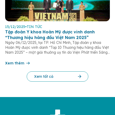
15/12/2025
•
TIN TỨC
Tập đoàn Y khoa Hoàn Mỹ được vinh danh
“Thương hiệu hàng đầu Việt Nam 2025”
Ngày 06/12/2025, tại TP. Hồ Chí Minh, Tập đoàn y khoa
Hoàn Mỹ được vinh danh “Top 10 Thương hiệu hàng đầu Việt
Nam 2025” – một giải thưởng uy tín do Viện Phát triển Sáng
chế và Đổi mới Công nghệ phối hợp với Trung tâm Nghiên
cứu Phát triển Doanh nghiệp Châu Á […]
Xem thêm
Xem tất cả