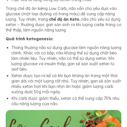
Trong chế độ ăn kiêng Low Carb, não vẫn chủ yếu dựa vào
glucose (một loại đường có trong máu) để cung cấp năng
lượng. Tuy nhiên, trong
chế độ ăn Keto
, não chủ yếu sử dụng
xeton – thường được gan sản sinh ra khi lượng carbs trong cơ
thể thấp, làm nguồn năng lượng.
Quá trình ketogenesis:
Thông thường não sử dụng glucose làm nguồn năng lượng
chính. Khác với cơ bắp, não không thể sử dụng chất béo
làm nhiên liệu. Tuy nhiên, não có thể sử dụng xeton. Khi
lượng glucose và insulin thấp, gan sẽ sản xuất xeton từ
axit béo.
Xeton được tạo ra kể cả khi bạn không ăn trong một thời
gian dài với một lượng rất nhỏ. Tuy nhiên, gan sẽ sản xuất
nhiều xeton hơn khi bạn nhịn ăn hoặc giảm lượng carb
xuống dưới 50g mỗi ngày.
Khi carb được giảm thiểu, xeton có thể cung cấp 75% nhu
cầu năng lượng của não.