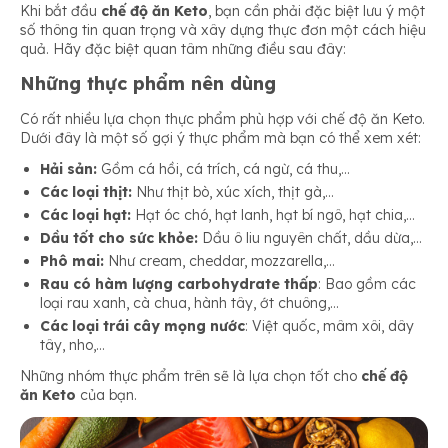
Khi bắt đầu
chế độ ăn Keto
, bạn cần phải đặc biệt lưu ý một
số thông tin quan trọng và xây dựng thực đơn một cách hiệu
quả. Hãy đặc biệt quan tâm những điều sau đây:
Những thực phẩm nên dùng
Có rất nhiều lựa chọn thực phẩm phù hợp với chế độ ăn Keto.
Dưới đây là một số gợi ý thực phẩm mà bạn có thể xem xét:
Hải sản:
Gồm cá hồi, cá trích, cá ngừ, cá thu,…
Các loại thịt:
Như thịt bò, xúc xích, thịt gà,…
Các loại hạt:
Hạt óc chó, hạt lanh, hạt bí ngô, hạt chia,…
Dầu tốt cho sức khỏe:
Dầu ô liu nguyên chất, dầu dừa,…
Phô mai:
Như cream, cheddar, mozzarella,…
Rau có hàm lượng carbohydrate thấp
: Bao gồm các
loại rau xanh, cà chua, hành tây, ớt chuông,…
Các loại trái cây mọng nước
: Việt quốc, mâm xôi, dây
tây, nho,…
Những nhóm thực phẩm trên sẽ là lựa chọn tốt cho
chế độ
ăn Keto
của bạn.