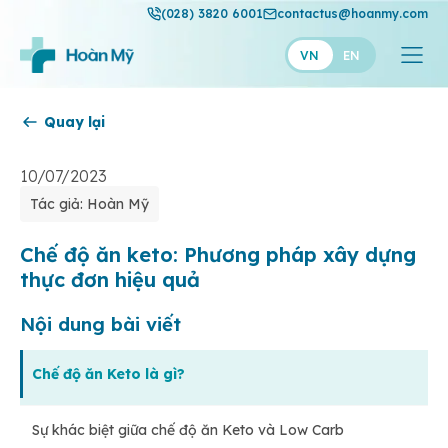
(028) 3820 6001
contactus@hoanmy.com
VN
EN
Quay lại
Hoàn Mỹ
Hoàn Mỹ Gold
10/07/2023
Tác giả: Hoàn Mỹ
Hạnh Phúc
Thuận Mỹ
Chế độ ăn keto: Phương pháp xây dựng
thực đơn hiệu quả
Nội dung bài viết
Chế độ ăn Keto là gì?
Sự khác biệt giữa chế độ ăn Keto và Low Carb