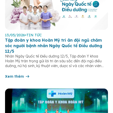
13/05/2026
•
TIN TỨC
Tập đoàn y khoa Hoàn Mỹ tri ân đội ngũ chăm
sóc người bệnh nhân Ngày Quốc tế Điều dưỡng
12/5
Nhân Ngày Quốc tế Điều dưỡng 12/5, Tập đoàn Y khoa
Hoàn Mỹ trân trọng gửi lời tri ân sâu sắc đến đội ngũ điều
dưỡng, nữ hộ sinh, kỹ thuật viên, dược sĩ và các nhân viên
chăm sóc người bệnh trên toàn hệ thống – những người luôn
âm thầm đồng hành trên […]
Xem thêm