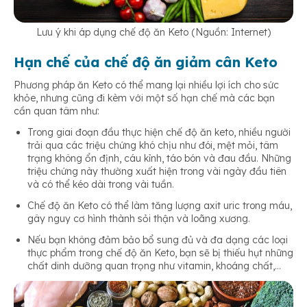
Lưu ý khi áp dụng chế độ ăn Keto (Nguồn: Internet)
Hạn chế của chế độ ăn giảm cân Keto
Phương pháp ăn Keto có thể mang lại nhiều lợi ích cho sức
khỏe, nhưng cũng đi kèm với một số hạn chế mà các bạn
cần quan tâm như:
Trong giai đoạn đầu thực hiện chế độ ăn keto, nhiều người
trải qua các triệu chứng khó chịu như đói, mệt mỏi, tâm
trạng không ổn định, cáu kỉnh, táo bón và đau đầu. Những
triệu chứng này thường xuất hiện trong vài ngày đầu tiên
và có thể kéo dài trong vài tuần.
Chế độ ăn Keto có thể làm tăng lượng axit uric trong máu,
gây nguy cơ hình thành sỏi thận và loãng xương.
Nếu bạn không đảm bảo bổ sung đủ và đa dạng các loại
thực phẩm trong chế độ ăn Keto, bạn sẽ bị thiếu hụt những
chất dinh dưỡng quan trọng như vitamin, khoáng chất,…