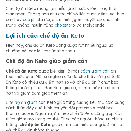
Chế độ ăn Keto mang lại nhiều lợi ích sức khỏe trong thời
gian ngắn. Chẳng hạn như các chỉ số liên quan đến việc thừa
cân hay
béo phì
đã được cải thiện, gồm: huyết áp cao, tình
trạng kháng insulin, tăng
cholesterol
và triglyceride.
Lợi ích của chế độ ăn Keto
Hiện nay, chế độ ăn Keto đang được rất nhiều người ưa
chuộng bởi các lợi ích sức khỏe sau:
Chế độ ăn Keto giúp giảm cân
Chế độ ăn Keto
được biết đến là một
cách giảm cân
an
toàn, hiệu quả. Một số nghiên cứu đã cho thấy rằng chế độ
ăn Keto có nhiều ưu điểm hơn so với chế độ ăn ít chất béo
thông thường. Thực đơn Keto giúp bạn cảm thấy no nhanh
hơn và giảm cảm giác thèm ăn.
Chế độ ăn giảm cân
Keto giúp tăng cường tiêu thụ calo bằng
cách thúc đẩy quá trình chuyển đổi protein và chất béo
thành glucose. Ngoài ra, ăn theo chế độ Keto cũng giúp kích
thích giảm mỡ trong cơ thể. Theo các nguồn thông tin chính
thống,
chế độ ăn Keto
giúp giảm cân hiệu quả gấp 3 lần so
với chế độ ăn thông thường.