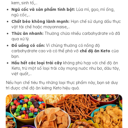
kem, sinh tố,…
Ngũ cốc và sản phẩm tinh bột:
Lúa mì, gạo, mì ống,
ngũ cốc,…
Chất béo không lành mạnh:
Hạn chế sử dụng dầu thực
vật tái chế hoặc mayonnaise,…
Thức ăn nhanh:
Thường chứa nhiều carbohydrate và đã
qua xử lý.
Đồ uống có cồn:
Vì chúng thường có nồng độ
carbohydrate cao và có thể phá vỡ
chế độ ăn Keto
của
bạn.
Hầu hết các loại trái cây
không phù hợp với chế độ ăn
Keto, trừ một số loại trái cây mọng nước như bơ, dâu tây,
việt quất,…
Nếu hạn chế tiêu thụ những loại thực phẩm này, bạn sẽ duy
trì được chế độ ăn kiêng Keto hiệu quả.