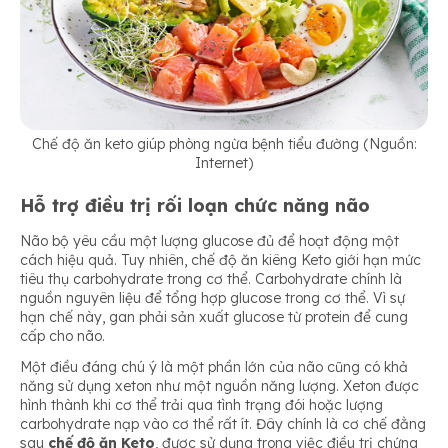
Chế độ ăn keto giúp phòng ngừa bệnh tiểu đường (Nguồn:
Internet)
Hỗ trợ điều trị rối loạn chức năng não
Não bộ yêu cầu một lượng glucose đủ để hoạt động một
cách hiệu quả. Tuy nhiên, chế độ ăn kiêng Keto giới hạn mức
tiêu thụ carbohydrate trong cơ thể. Carbohydrate chính là
nguồn nguyên liệu để tổng hợp glucose trong cơ thể. Vì sự
hạn chế này, gan phải sản xuất glucose từ protein để cung
cấp cho não.
Một điều đáng chú ý là một phần lớn của não cũng có khả
năng sử dụng xeton như một nguồn năng lượng. Xeton được
hình thành khi cơ thể trải qua tình trạng đói hoặc lượng
carbohydrate nạp vào cơ thể rất ít. Đây chính là cơ chế đằng
sau
chế độ ăn Keto
, được sử dụng trong việc điều trị chứng