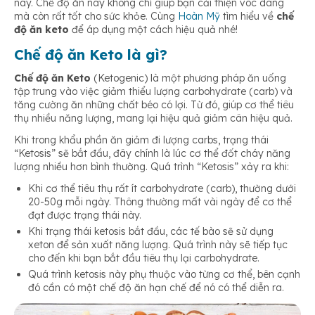
nay. Chế độ ăn này không chỉ giúp bạn cải thiện vóc dáng
mà còn rất tốt cho sức khỏe. Cùng
Hoàn Mỹ
tìm hiểu về
chế
độ ăn keto
để áp dụng một cách hiệu quả nhé!
Chế độ ăn Keto là gì?
Chế độ ăn Keto
(Ketogenic) là một phương pháp ăn uống
tập trung vào việc giảm thiểu lượng carbohydrate (carb) và
tăng cường ăn những chất béo có lợi. Từ đó, giúp cơ thể tiêu
thụ nhiều năng lượng, mang lại hiệu quả giảm cân hiệu quả.
Khi trong khẩu phần ăn giảm đi lượng carbs, trạng thái
“Ketosis” sẽ bắt đầu, đây chính là lúc cơ thể đốt cháy năng
lượng nhiều hơn bình thường. Quá trình “Ketosis” xảy ra khi:
Khi cơ thể tiêu thụ rất ít carbohydrate (carb), thường dưới
20-50g mỗi ngày. Thông thường mất vài ngày để cơ thể
đạt được trạng thái này.
Khi trạng thái ketosis bắt đầu, các tế bào sẽ sử dụng
xeton để sản xuất năng lượng. Quá trình này sẽ tiếp tục
cho đến khi bạn bắt đầu tiêu thụ lại carbohydrate.
Quá trình ketosis này phụ thuộc vào từng cơ thể, bên cạnh
đó cần có một chế độ ăn hạn chế để nó có thể diễn ra.