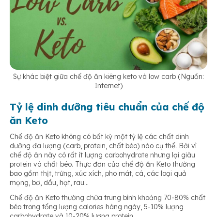
Sự khác biệt giữa chế độ ăn kiêng keto và low carb (Nguồn:
Internet)
Tỷ lệ dinh dưỡng tiêu chuẩn của chế độ
ăn Keto
Chế độ ăn Keto không có bất kỳ một tỷ lệ các chất dinh
dưỡng đa lượng (carb, protein, chất béo) nào cụ thể. Bởi vì
chế độ ăn này có rất ít lượng carbohydrate nhưng lại giàu
protein và chất béo. Thực đơn của chế độ ăn Keto thường
bao gồm thịt, trứng, xúc xích, pho mát, cá, các loại quả
mọng, bơ, dầu, hạt, rau…
Chế độ ăn Keto thường chứa trung bình khoảng 70-80% chất
béo trong tổng lượng calories hàng ngày, 5-10% lượng
carbohydrate và 10-20% lượng protein.