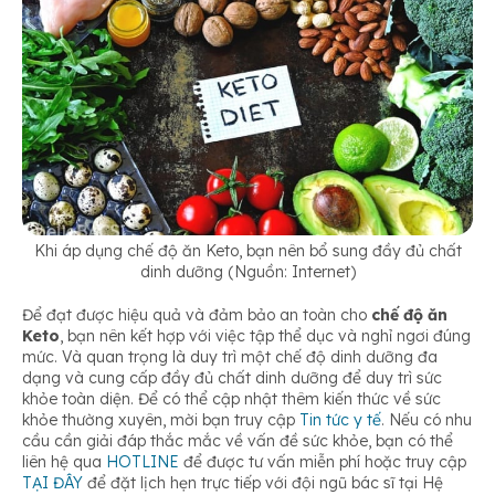
Khi áp dụng chế độ ăn Keto, bạn nên bổ sung đầy đủ chất
dinh dưỡng (Nguồn: Internet)
Để đạt được hiệu quả và đảm bảo an toàn cho
chế độ ăn
Keto
, bạn nên kết hợp với việc tập thể dục và nghỉ ngơi đúng
mức. Và quan trọng là duy trì một chế độ dinh dưỡng đa
dạng và cung cấp đầy đủ chất dinh dưỡng để duy trì sức
khỏe toàn diện. Để có thể cập nhật thêm kiến thức về sức
khỏe thường xuyên, mời bạn truy cập
Tin tức y tế
. Nếu có nhu
cầu cần giải đáp thắc mắc về vấn đề sức khỏe, bạn có thể
liên hệ qua
HOTLINE
để được tư vấn miễn phí hoặc truy cập
TẠI ĐÂY
để đặt lịch hẹn trực tiếp với đội ngũ bác sĩ tại Hệ