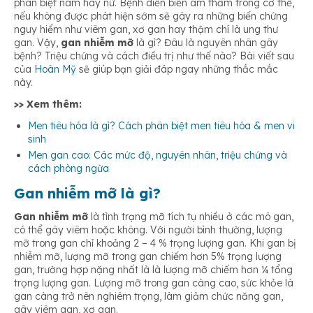
phân biệt nam hay nữ. Bệnh diễn biến âm thầm trong cơ thể,
nếu không được phát hiện sớm sẽ gây ra những biến chứng
nguy hiểm như viêm gan, xơ gan hay thậm chí là ung thư
gan. Vậy,
gan nhiễm mỡ
là gì? Đâu là nguyên nhân gây
bệnh? Triệu chứng và cách điều trị như thế nào? Bài viết sau
của
Hoàn Mỹ
sẽ giúp bạn giải đáp ngay những thắc mắc
này.
>> Xem thêm:
Men tiêu hóa là gì? Cách phân biệt men tiêu hóa & men vi
sinh
Men gan cao: Các mức độ, nguyên nhân, triệu chứng và
cách phòng ngừa
Gan nhiễm mỡ là gì?
Gan nhiễm mỡ
là tình trạng mỡ tích tụ nhiều ở các mô gan,
có thể gây viêm hoặc không. Với người bình thường, lượng
mỡ trong gan chỉ khoảng 2 – 4 % trọng lượng gan. Khi gan bị
nhiễm mỡ, lượng mỡ trong gan chiếm hơn 5% trọng lượng
gan, trường hợp nặng nhất là là lượng mỡ chiếm hơn ¼ tổng
trọng lượng gan. Lượng mỡ trong gan càng cao, sức khỏe lá
gan càng trở nên nghiêm trọng, làm giảm chức năng gan,
gây viêm gan, xơ gan.