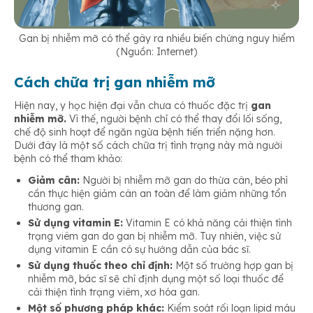
Gan bị nhiễm mỡ có thể gây ra nhiều biến chứng nguy hiểm
(Nguồn: Internet)
Cách chữa trị gan nhiễm mỡ
Hiện nay, y học hiện đại vẫn chưa có thuốc đặc trị
gan
nhiễm mỡ.
Vì thế, người bệnh chỉ có thể thay đổi lối sống,
chế độ sinh hoạt để ngăn ngừa bệnh tiến triển nặng hơn.
Dưới đây là một số cách chữa trị tình trạng này mà người
bệnh có thể tham khảo:
Giảm cân:
Người bị nhiễm mỡ gan do thừa cân, béo phì
cần thực hiện giảm cân an toàn để làm giảm những tổn
thương gan.
Sử dụng vitamin E:
Vitamin E có khả năng cải thiện tình
trạng viêm gan do gan bị nhiễm mỡ. Tuy nhiên, việc sử
dụng vitamin E cần có sự hướng dẫn của bác sĩ.
Sử dụng thuốc theo chỉ định:
Một số trường hợp gan bị
nhiễm mỡ, bác sĩ sẽ chỉ định dụng một số loại thuốc để
cải thiện tình trạng viêm, xơ hóa gan.
Một số phương pháp khác:
Kiểm soát rối loạn lipid máu