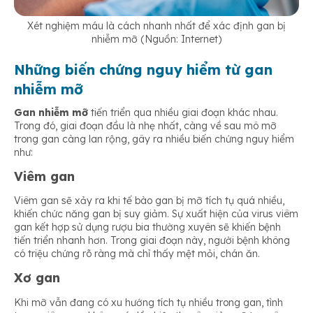
Xét nghiệm máu là cách nhanh nhất để xác định gan bị
nhiễm mỡ (Nguồn: Internet)
Những biến chứng nguy hiểm từ gan
nhiễm mỡ
Gan nhiễm mỡ
tiến triển qua nhiều giai đoạn khác nhau.
Trong đó, giai đoạn đầu là nhẹ nhất, càng về sau mô mỡ
trong gan càng lan rộng, gây ra nhiều biến chứng nguy hiểm
như:
Viêm gan
Viêm gan sẽ xảy ra khi tế bào gan bị mỡ tích tụ quá nhiều,
khiến chức năng gan bị suy giảm. Sự xuất hiện của virus viêm
gan kết hợp sử dụng rượu bia thường xuyên sẽ khiến bệnh
tiến triển nhanh hơn. Trong giai đoạn này, người bệnh không
có triệu chứng rõ ràng mà chỉ thấy mệt mỏi, chán ăn.
Xơ gan
Khi mỡ vẫn đang có xu hướng tích tụ nhiều trong gan, tình