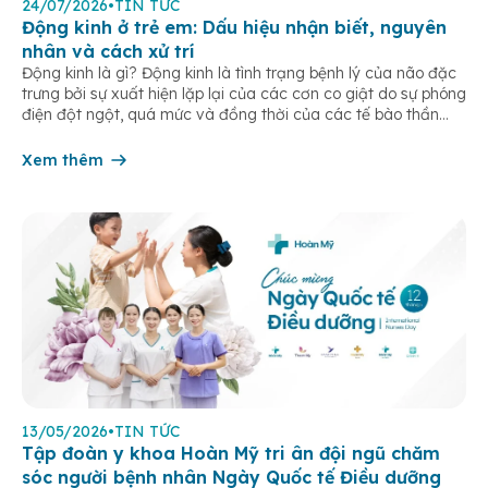
24/07/2026
•
TIN TỨC
Động kinh ở trẻ em: Dấu hiệu nhận biết, nguyên
nhân và cách xử trí
Động kinh là gì? Động kinh là tình trạng bệnh lý của não đặc
trưng bởi sự xuất hiện lặp lại của các cơn co giật do sự phóng
điện đột ngột, quá mức và đồng thời của các tế bào thần
kinh trong não. Những cơn này có thể gây ra rối loạn vận […]
Xem thêm
13/05/2026
•
TIN TỨC
Tập đoàn y khoa Hoàn Mỹ tri ân đội ngũ chăm
sóc người bệnh nhân Ngày Quốc tế Điều dưỡng