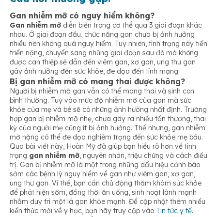
Gan nhiễm mỡ có nguy hiểm không?
Gan nhiễm mỡ
diễn biến trong cơ thể qua 3 giai đoạn khác
nhau. Ở giai đoạn đầu, chức năng gan chưa bị ảnh hưởng
nhiều nên không quá nguy hiểm. Tuy nhiên, tình trạng này tiến
triển nặng, chuyển sang những giai đoạn sau đó mà không
được can thiệp sẽ dẫn đến viêm gan, xơ gan, ung thu gan
gây ảnh hưởng đến sức khỏe, đe dọa đến tính mạng.
Bị gan nhiễm mỡ có mang thai được không?
Người bị nhiễm mỡ gan vẫn có thể mang thai và sinh con
bình thường. Tuỳ vào mức độ nhiễm mỡ của gan mà sức
khỏe của mẹ và bé sẽ có những ảnh hưởng nhất định. Trường
hợp gan bị nhiễm mỡ nhẹ, chưa gây ra nhiều tổn thương, thai
kỳ của người mẹ cũng ít bị ảnh hưởng. Thế nhưng, gan nhiễm
mỡ nặng có thể đe dọa nghiêm trọng đến sức khỏe mẹ bầu.
Qua bài viết này, Hoàn Mỹ đã giúp bạn hiểu rõ hơn về tình
trạng
gan nhiễm mỡ
, nguyên nhân, triệu chứng và cách điều
trị. Gan bị nhiễm mỡ là một trong những dấu hiệu cảnh báo
sớm các bệnh lý nguy hiểm về gan như viêm gan, xơ gan,
ung thư gan. Vì thế, bạn cần chủ động thăm khám sức khỏe
để phát hiện sớm, đồng thời ăn uống, sinh hoạt lành mạnh
nhằm duy trì một lá gan khỏe mạnh. Để cập nhật thêm nhiều
kiến thức mới về y học, bạn hãy truy cập vào
Tin tức y tế
.