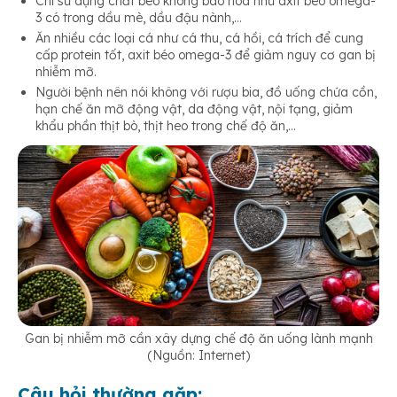
Chỉ sử dụng chất béo không bão hòa như axit béo omega-
3 có trong dầu mè, dầu đậu nành,…
Ăn nhiều các loại cá như cá thu, cá hồi, cá trích để cung
cấp protein tốt, axit béo omega-3 để giảm nguy cơ gan bị
nhiễm mỡ.
Người bệnh nên nói không với rượu bia, đồ uống chứa cồn,
hạn chế ăn mỡ động vật, da động vật, nội tạng, giảm
khẩu phần thịt bò, thịt heo trong chế độ ăn,…
Gan bị nhiễm mỡ cần xây dựng chế độ ăn uống lành mạnh
(Nguồn: Internet)
Câu hỏi thường gặp: