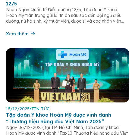
12/5
Nhân Ngày Quốc tế Điều dưỡng 12/5, Tập đoàn Y khoa
Hoàn Mỹ trân trọng gửi lời tri ân sâu sắc đến đội ngũ điều
dưỡng, nữ hộ sinh, kỹ thuật viên, dược sĩ và các nhân viên
chăm sóc người bệnh trên toàn hệ thống – những người luôn
âm thầm đồng hành trên […]
Xem thêm
15/12/2025
•
TIN TỨC
Tập đoàn Y khoa Hoàn Mỹ được vinh danh
“Thương hiệu hàng đầu Việt Nam 2025”
Ngày 06/12/2025, tại TP. Hồ Chí Minh, Tập đoàn y khoa
Hoàn Mỹ được vinh danh “Top 10 Thương hiệu hàng đầu Việt