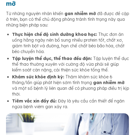
mỡ
Từ những nguyên nhân khiến
gan nhiễm mỡ
đã được đề cập
ở trên,
bạn có thể chủ động phòng tránh tình trạng này qua
những biện pháp sau:
Thực hiện chế độ sinh dưỡng khoa học:
Thực đơn ăn
uống hằng ngày nên bổ sung nhiều protein tốt, chất xơ,
giảm tinh bột và đường, hạn chế chất béo bão hòa, chất
béo chuyển hóa.
Tập luyện thể dục, thể thao đều đặn:
Tập luyện thể dục
thể thao thường xuyên với cường độ vừa phải sẽ giúp
kiểm soát cân nặng, cải thiện sức khỏe tổng thể.
Khám sức khỏe định kỳ:
Thăm khám sức khỏe 6
tháng/lần giúp phát hiện sớm tình trạng
gan nhiễm mỡ
và một số bệnh lý liên quan để có phương pháp điều trị kịp
thời.
Tiêm vắc xin đầy đủ:
Đây là yêu cầu cần thiết để ngăn
ngừa bệnh viêm gan xảy ra.