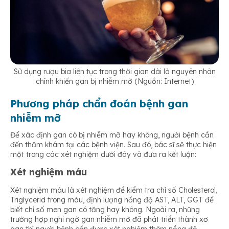
Sử dụng rượu bia liên tục trong thời gian dài là nguyên nhân
chính khiến gan bị nhiễm mỡ (Nguồn: Internet)
Phương pháp chẩn đoán bệnh gan
nhiễm mỡ
Để xác định gan có bị nhiễm mỡ hay không, người bệnh cần
đến thăm khám tại các bệnh viện. Sau đó, bác sĩ sẽ thực hiện
một trong các xét nghiệm dưới đây và đưa ra kết luận:
Xét nghiệm máu
Xét nghiệm máu là xét nghiệm để kiểm tra chỉ số Cholesterol,
Triglycerid trong máu, định lượng nồng độ AST, ALT, GGT để
biết chỉ số men gan có tăng hay không. Ngoài ra, những
trường hợp nghi ngờ gan nhiễm mỡ đã phát triển thành xơ
gan thì người bệnh cần được xét nghiệm thêm nồng độ