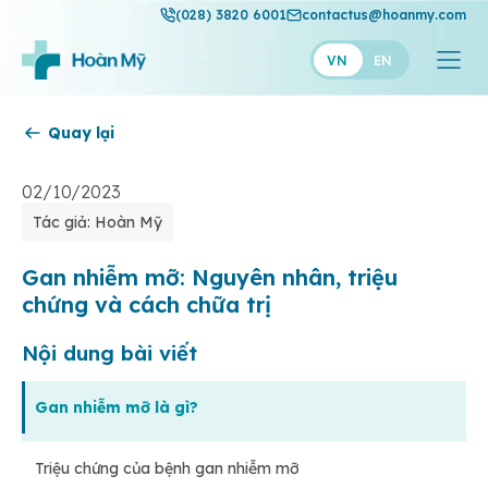
(028) 3820 6001
contactus@hoanmy.com
VN
EN
Quay lại
Hoàn Mỹ
Hoàn Mỹ Gold
02/10/2023
Tác giả: Hoàn Mỹ
Hạnh Phúc
Thuận Mỹ
Gan nhiễm mỡ: Nguyên nhân, triệu
chứng và cách chữa trị
Nội dung bài viết
Gan nhiễm mỡ là gì?
Triệu chứng của bệnh gan nhiễm mỡ