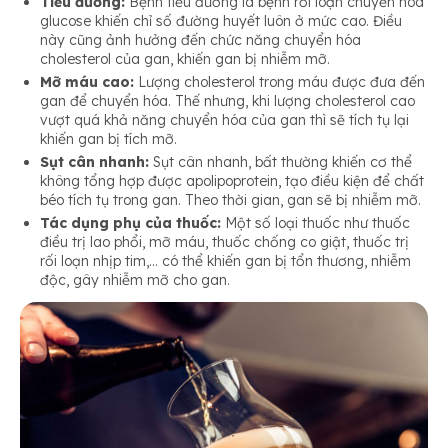
Tiểu đường:
Bệnh tiểu đường là bệnh rối loạn chuyển hóa
glucose khiến chỉ số đường huyết luôn ở mức cao. Điều
này cũng ảnh hưởng đến chức năng chuyển hóa
cholesterol của gan, khiến gan bị nhiễm mỡ.
Mỡ máu cao:
Lượng cholesterol trong máu được đưa đến
gan để chuyển hóa. Thế nhưng, khi lượng cholesterol cao
vượt quá khả năng chuyển hóa của gan thì sẽ tích tụ lại
khiến gan bị tích mỡ.
Sụt cân nhanh:
Sụt cân nhanh, bất thường khiến cơ thể
không tổng hợp được apolipoprotein, tạo điều kiện để chất
béo tích tụ trong gan. Theo thời gian, gan sẽ bị nhiễm mỡ.
Tác dụng phụ của thuốc:
Một số loại thuốc như thuốc
điều trị lao phổi, mỡ máu, thuốc chống co giật, thuốc trị
rối loạn nhịp tim,… có thể khiến gan bị tổn thương, nhiễm
độc, gây nhiễm mỡ cho gan.