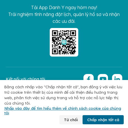
Tải App Danh Y ngay hôm nay!
Trải nghiệm tính năng đặt lịch, quản lý hồ sơ và nhận
các ưu đãi.
Kết nối với chúng tôi
Bằng cách nhấp vào "Chấp nhận tất cả", bạn đồng ý với việc lưu
trữ cookie trên thiết bị của mình để cải thiện điều hướng trang
Copyright 2026 © Hoan My Corporation
Chính sách bảo mật
web, phân tích việc sử dụng trang và hỗ trợ các nỗ lực tiếp thị
của chúng tôi.
Nhấp vào đây để tìm hiểu thêm về chính sách cookie của chúng
tôi
Chuyên khoa
Tìm bác sĩ
Đặt lịch
Liên hệ
Từ chối
Chấp nhận tất cả