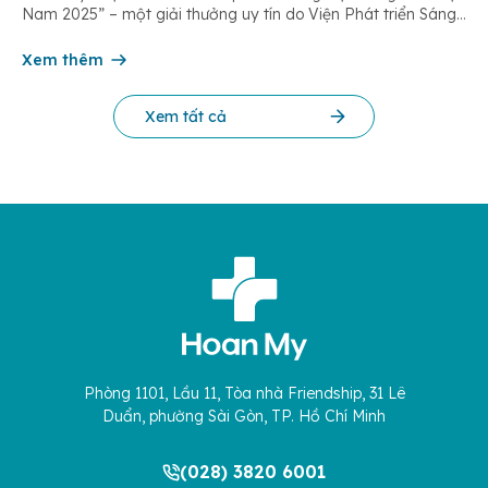
Nam 2025” – một giải thưởng uy tín do Viện Phát triển Sáng
chế và Đổi mới Công nghệ phối hợp với Trung tâm Nghiên
cứu Phát triển Doanh nghiệp Châu Á […]
Xem thêm
Xem tất cả
Phòng 1101, Lầu 11, Tòa nhà Friendship, 31 Lê
Duẩn, phường Sài Gòn, TP. Hồ Chí Minh
(028) 3820 6001