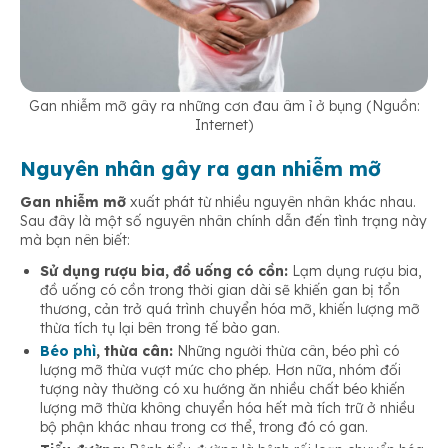
Gan nhiễm mỡ gây ra những cơn đau âm ỉ ở bụng (Nguồn:
Internet)
Nguyên nhân gây ra gan nhiễm mỡ
Gan nhiễm mỡ
xuất phát từ nhiều nguyên nhân khác nhau.
Sau đây là một số nguyên nhân chính dẫn đến tình trạng này
mà bạn nên biết:
Sử dụng rượu bia, đồ uống có cồn:
Lạm dụng rượu bia,
đồ uống có cồn trong thời gian dài sẽ khiến gan bị tổn
thương, cản trở quá trình chuyển hóa mỡ, khiến lượng mỡ
thừa tích tụ lại bên trong tế bào gan.
Béo phì
, thừa cân:
Những người thừa cân, béo phì có
lượng mỡ thừa vượt mức cho phép. Hơn nữa, nhóm đối
tượng này thường có xu hướng ăn nhiều chất béo khiến
lượng mỡ thừa không chuyển hóa hết mà tích trữ ở nhiều
bộ phận khác nhau trong cơ thể, trong đó có gan.