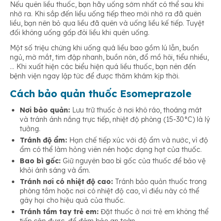
Nếu quên liều thuốc, bạn hãy uống sớm nhất có thể sau khi
nhớ ra. Khi sắp đến liều uống tiếp theo mới nhớ ra đã quên
liều, bạn nên bỏ qua liều đã quên và uống liều kế tiếp. Tuyệt
đối không uống gấp đôi liều khi quên uống.
Một số triệu chứng khi uống quá liều bao gồm lú lẫn, buồn
ngủ, mờ mắt, tim đập nhanh, buồn nôn, đổ mồ hôi, tiểu nhiều,
… Khi xuất hiện các biểu hiện quá liều thuốc, bạn nên đến
bệnh viện ngay lập tức để được thăm khám kịp thời.
Cách bảo quản thuốc Esomeprazole
Nơi bảo quản:
Lưu trữ thuốc ở nơi khô ráo, thoáng mát
và tránh ánh nắng trực tiếp, nhiệt độ phòng (15-30°C) là lý
tưởng.
Tránh độ ẩm:
Hạn chế tiếp xúc với độ ẩm và nước, vì độ
ẩm có thể làm hỏng viên nén hoặc dạng hạt của thuốc.
Bao bì gốc:
Giữ nguyên bao bì gốc của thuốc để bảo vệ
khỏi ánh sáng và ẩm.
Tránh nơi có nhiệt độ cao:
Tránh bảo quản thuốc trong
phòng tắm hoặc nơi có nhiệt độ cao, vì điều này có thể
gây hại cho hiệu quả của thuốc.
Tránh tầm tay trẻ em:
Đặt thuốc ở nơi trẻ em không thể