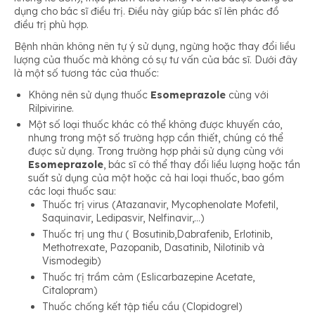
dụng cho bác sĩ điều trị. Điều này giúp bác sĩ lên phác đồ
điều trị phù hợp.
Bệnh nhân không nên tự ý sử dụng, ngừng hoặc thay đổi liều
lượng của thuốc mà không có sự tư vấn của bác sĩ. Dưới đây
là một số tương tác của thuốc:
Không nên sử dụng thuốc
Esomeprazole
cùng với
Rilpivirine.
Một số loại thuốc khác có thể không được khuyến cáo,
nhưng trong một số trường hợp cần thiết, chúng có thể
được sử dụng. Trong trường hợp phải sử dụng cùng với
Esomeprazole
, bác sĩ có thể thay đổi liều lượng hoặc tần
suất sử dụng của một hoặc cả hai loại thuốc, bao gồm
các loại thuốc sau:
Thuốc trị virus (Atazanavir, Mycophenolate Mofetil,
Saquinavir, Ledipasvir, Nelfinavir,…)
Thuốc trị ung thư ( Bosutinib,Dabrafenib, Erlotinib,
Methotrexate, Pazopanib, Dasatinib, Nilotinib và
Vismodegib)
Thuốc trị trầm cảm (Eslicarbazepine Acetate,
Citalopram)
Thuốc chống kết tập tiểu cầu (Clopidogrel)