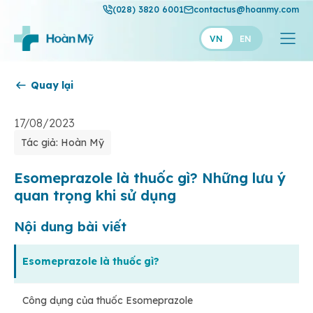
(028) 3820 6001
contactus@hoanmy.com
VN
EN
Quay lại
Hoàn Mỹ
Hoàn Mỹ Gold
17/08/2023
Tác giả: Hoàn Mỹ
Hạnh Phúc
Thuận Mỹ
Esomeprazole là thuốc gì? Những lưu ý
quan trọng khi sử dụng
Nội dung bài viết
Esomeprazole là thuốc gì?
Công dụng của thuốc Esomeprazole