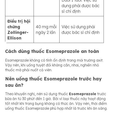
Dưới 1 tuổi: Việc sử
dụng phải được bác
sĩ chỉ định
Điều trị hội
chứng
40 mg mỗi
Việc sử dụng phải
Zollinger-
ngày 2 lần
được bác sĩ chỉ định
Ellison
Cách dùng thuốc Esomeprazole an toàn
Esomeprazole không có tính ổn định trong môi trường axit.
Vậy nên, khi uống tuyệt đối không cắn, nhai, nghiền nhỏ
thuốc mà phải nuốt cả viên.
Nên uống thuốc Esomeprazole
trước hay
sau ăn?
Theo khuyến nghị, nên sử dụng thuốc
Esomeprazole
trước
bữa ăn từ 30 phút đến 1 giờ. Bởi vì loại thuốc này hoạt động
tốt nhất khi trong bụng không có thức ăn. Vậy nên, thời điểm
uống thuốc Esomeprazole phù hợp nhất là trước khi ăn sáng.