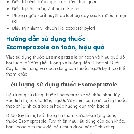
Điều trị bệnh trào ngược dạ dày, thực quản.
Điều trị hội chứng Zollinger–Ellison.
Phòng ngừa xuất huyết do loét dạ dày sau khi điều trị nội
soi
Điều trị nhiễm vi khuẩn Helicobacter pylori.
Hướng dẫn sử dụng thuốc
Esomeprazole an toàn, hiệu quả
Việc sử dụng thuốc
Esomeprazole
an toàn và hiệu quả đòi
hỏi tuân thủ đúng liều lượng và hướng dẫn từ bác sĩ. Dưới
đây là liều lượng và cách dùng của thuốc người bệnh có thể
tham khảo:
Liều lượng sử dụng thuốc Esomeprazole
Liều lượng sử dụng thuốc Esomeprazole sẽ khác nhau tùy
vào tình trạng của từng người. Vậy nên, bạn phải uống thuốc
theo chỉ định của bác sĩ hoặc hướng dẫn trên bao bì.
Dưới đây là một số thông tin tham khảo liều lượng dùng
thuốc Esomeprazole. Tuy nhiên, nếu liều dùng của bạn khác,
bạn không nên thay đổi nếu chưa được bác sĩ cho phép: