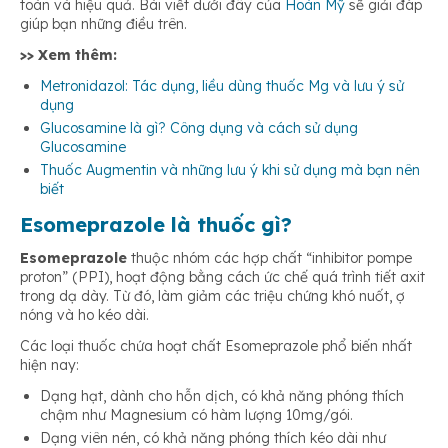
toàn và hiệu quả. Bài viết dưới đây của
Hoàn Mỹ
sẽ giải đáp
giúp bạn những điều trên.
>> Xem thêm:
Metronidazol: Tác dụng, liều dùng thuốc Mg và lưu ý sử
dụng
Glucosamine là gì? Công dụng và cách sử dụng
Glucosamine
Thuốc Augmentin và những lưu ý khi sử dụng mà bạn nên
biết
Esomeprazole là thuốc gì?
Esomeprazole
thuộc nhóm các hợp chất “inhibitor pompe
proton” (PPI), hoạt động bằng cách ức chế quá trình tiết axit
trong dạ dày. Từ đó, làm giảm các triệu chứng khó nuốt, ợ
nóng và ho kéo dài.
Các loại thuốc chứa hoạt chất Esomeprazole phổ biến nhất
hiện nay:
Dạng hạt, dành cho hỗn dịch, có khả năng phóng thích
chậm như Magnesium có hàm lượng 10mg/gói.
Dạng viên nén, có khả năng phóng thích kéo dài như