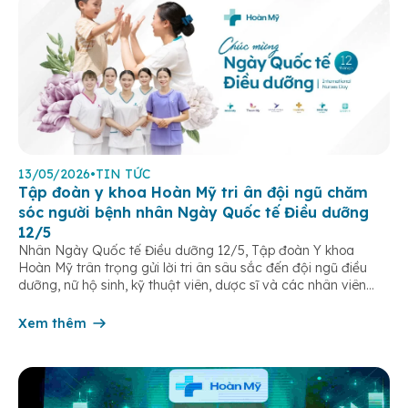
13/05/2026
•
TIN TỨC
Tập đoàn y khoa Hoàn Mỹ tri ân đội ngũ chăm
sóc người bệnh nhân Ngày Quốc tế Điều dưỡng
12/5
Nhân Ngày Quốc tế Điều dưỡng 12/5, Tập đoàn Y khoa
Hoàn Mỹ trân trọng gửi lời tri ân sâu sắc đến đội ngũ điều
dưỡng, nữ hộ sinh, kỹ thuật viên, dược sĩ và các nhân viên
chăm sóc người bệnh trên toàn hệ thống – những người luôn
âm thầm đồng hành trên […]
Xem thêm