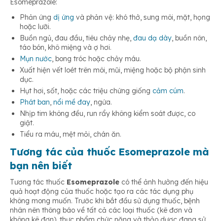
Esomeprazole:
Phản ứng
dị ứng
và phản vệ: khó thở, sưng môi, mặt, họng
hoặc lưỡi.
Buồn ngủ, đau đầu, tiêu chảy nhẹ,
đau dạ dày
, buồn nôn,
táo bón, khô miệng và ợ hơi.
Mụn nước
, bong tróc hoặc chảy máu.
Xuất hiện vết loét trên môi, mũi, miệng hoặc bộ phận sinh
dục.
Hụt hơi, sốt, hoặc các triệu chứng giống
cảm cúm
.
Phát ban
,
nổi mề đay
, ngứa.
Nhịp tim không đều, run rẩy không kiểm soát được, co
giật.
Tiểu ra máu, mệt mỏi, chán ăn.
Tương tác của thuốc Esomeprazole mà
bạn nên biết
Tương tác thuốc
Esomeprazole
có thể ảnh hưởng đến hiệu
quả hoạt động của thuốc hoặc tạo ra các tác dụng phụ
không mong muốn. Trước khi bắt đầu sử dụng thuốc, bệnh
nhân nên thông báo về tất cả các loại thuốc (kê đơn và
không kê đơn), thực phẩm chức năng và thảo dược đang sử