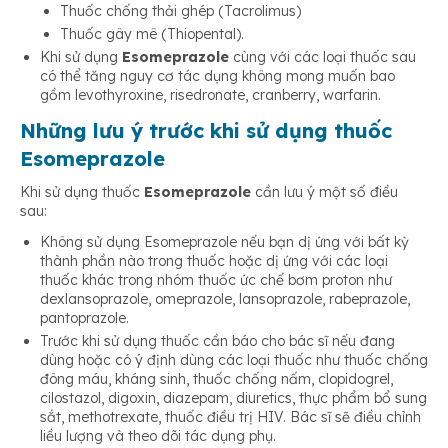
Thuốc chống thải ghép (Tacrolimus)
Thuốc gây mê (Thiopental).
Khi sử dụng
Esomeprazole
cùng với các loại thuốc sau
có thể tăng nguy cơ tác dụng không mong muốn bao
gồm levothyroxine, risedronate, cranberry, warfarin.
Những lưu ý trước khi sử dụng thuốc
Esomeprazole
Khi sử dụng thuốc
Esomeprazole
cần lưu ý một số điều
sau:
Không sử dụng Esomeprazole nếu bạn dị ứng với bất kỳ
thành phần nào trong thuốc hoặc dị ứng với các loại
thuốc khác trong nhóm thuốc ức chế bơm proton như
dexlansoprazole, omeprazole, lansoprazole, rabeprazole,
pantoprazole.
Trước khi sử dụng thuốc cần báo cho bác sĩ nếu đang
dùng hoặc có ý định dùng các loại thuốc như thuốc chống
đông máu, kháng sinh, thuốc chống nấm, clopidogrel,
cilostazol, digoxin, diazepam, diuretics, thực phẩm bổ sung
sắt, methotrexate, thuốc điều trị HIV. Bác sĩ sẽ điều chỉnh
liều lượng và theo dõi tác dụng phụ.