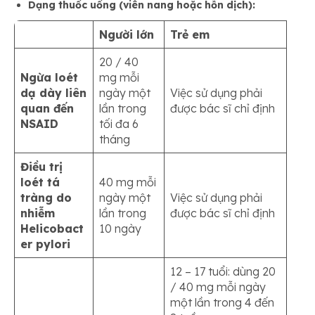
Dạng thuốc uống (viên nang hoặc hỗn dịch):
Người lớn
Trẻ em
20 / 40
Ngừa loét
mg mỗi
dạ dày liên
ngày một
Việc sử dụng phải
quan đến
lần trong
được bác sĩ chỉ định
NSAID
tối đa 6
tháng
Điều trị
loét tá
40 mg mỗi
tràng do
ngày một
Việc sử dụng phải
nhiễm
lần trong
được bác sĩ chỉ định
Helicobact
10 ngày
er pylori
12 – 17 tuổi: dùng 20
/ 40 mg mỗi ngày
một lần trong 4 đến