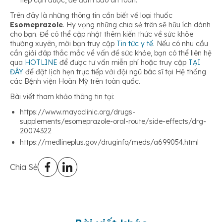
tiếp cận được, để đảm bảo an toàn.
Trên đây là những thông tin cần biết về loại thuốc
Esomeprazole
. Hy vọng những chia sẻ trên sẽ hữu ích dành
cho bạn. Để có thể cập nhật thêm kiến thức về sức khỏe
thường xuyên, mời bạn truy cập
Tin tức y tế
. Nếu có nhu cầu
cần giải đáp thắc mắc về vấn đề sức khỏe, bạn có thể liên hệ
qua
HOTLINE
để được tư vấn miễn phí hoặc truy cập
TẠI
ĐÂY
để đặt lịch hẹn trực tiếp với đội ngũ bác sĩ tại Hệ thống
các Bệnh viện Hoàn Mỹ trên toàn quốc.
Bài viết tham khảo thông tin tại:
https://www.mayoclinic.org/drugs-
supplements/esomeprazole-oral-route/side-effects/drg-
20074322
https://medlineplus.gov/druginfo/meds/a699054.html
Chia Sẻ