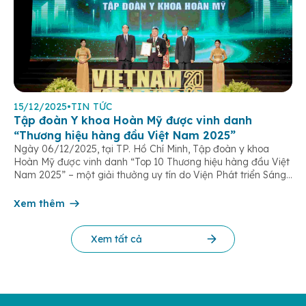
15/12/2025
•
TIN TỨC
Tập đoàn Y khoa Hoàn Mỹ được vinh danh
“Thương hiệu hàng đầu Việt Nam 2025”
Ngày 06/12/2025, tại TP. Hồ Chí Minh, Tập đoàn y khoa
Hoàn Mỹ được vinh danh “Top 10 Thương hiệu hàng đầu Việt
Nam 2025” – một giải thưởng uy tín do Viện Phát triển Sáng
chế và Đổi mới Công nghệ phối hợp với Trung tâm Nghiên
cứu Phát triển Doanh nghiệp Châu Á […]
Xem thêm
Xem tất cả