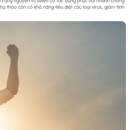
n cùng nguyên tố selen có tác dụng phục hồi nhanh chóng
ạ thảo còn có khả năng tiêu diệt các loại virus, giảm tình