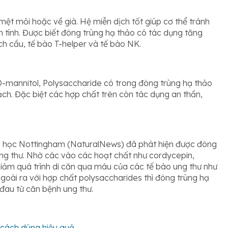
 mệt mỏi hoặc về già. Hệ miễn dịch tốt giúp cơ thể tránh
 tính. Được biết đông trùng hạ thảo có tác dụng tăng
h cầu, tế bào T-helper và tế bào NK.
D-mannitol, Polysaccharide có trong đông trùng hạ thảo
ạch. Đặc biệt các hợp chất trên còn tác dụng an thần,
ại học Nottingham (NaturalNews) đã phát hiện được đông
 ung thư. Nhờ các vào các hoạt chất như cordycepin,
giảm quá trình di căn qua máu của các tế bào ung thư như
Ngoài ra với hợp chất polysaccharides thì đông trùng hạ
đau từ căn bệnh ung thư.
 cách dùng hiệu quả