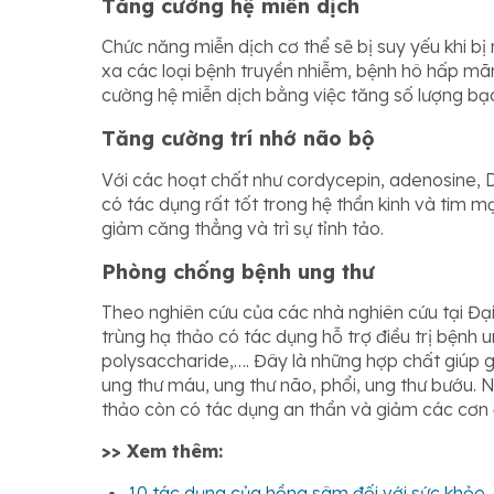
Tăng cường hệ miễn dịch
Chức năng miễn dịch cơ thể sẽ bị suy yếu khi bị
xa các loại bệnh truyền nhiễm, bệnh hô hấp mãn
cường hệ miễn dịch bằng việc tăng số lượng bạc
Tăng cường trí nhớ não bộ
Với các hoạt chất như cordycepin, adenosine, 
có tác dụng rất tốt trong hệ thần kinh và tim m
giảm căng thẳng và trì sự tỉnh tảo.
Phòng chống bệnh ung thư
Theo nghiên cứu của các nhà nghiên cứu tại Đ
trùng hạ thảo có tác dụng hỗ trợ điều trị bệnh
polysaccharide,…. Đây là những hợp chất giúp 
ung thư máu, ung thư não, phổi, ung thư bướu. 
thảo còn có tác dụng an thần và giảm các cơn 
>> Xem thêm:
10 tác dụng của hồng sâm đối với sức khỏe,