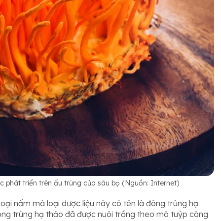
c phát triển trên ấu trùng của sâu bọ (Nguồn: Internet)
oại nấm mà loại dược liệu này có tên là đông trùng hạ
 đông trùng hạ thảo đã được nuôi trồng theo mô tuýp công