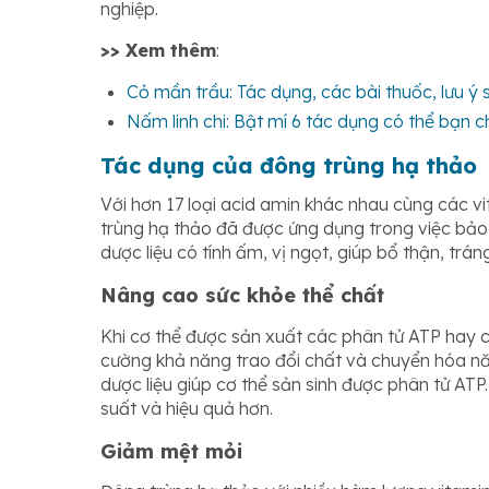
nghiệp.
>> Xem thêm
:
Cỏ mần trầu: Tác dụng, các bài thuốc, lưu ý
Nấm linh chi: Bật mí 6 tác dụng có thể bạn c
Tác dụng của đông trùng hạ thảo
Với hơn 17 loại acid amin khác nhau cùng các v
trùng hạ thảo đã được ứng dụng trong việc bảo v
dược liệu có tính ấm, vị ngọt, giúp bổ thận, trá
Nâng cao sức khỏe thể chất
Khi cơ thể được sản xuất các phân tử ATP hay c
cường khả năng trao đổi chất và chuyển hóa nă
dược liệu giúp cơ thể sản sinh được phân tử ATP
suất và hiệu quả hơn.
Giảm mệt mỏi