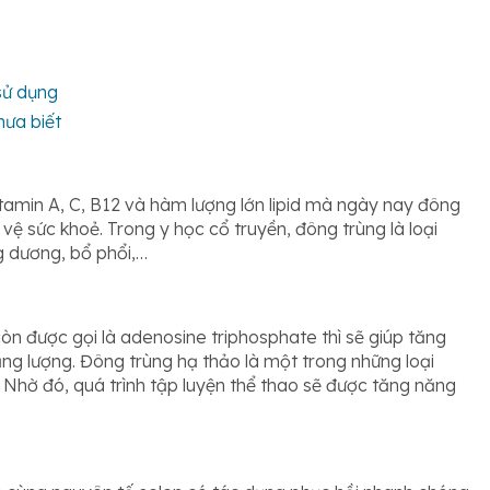
 sử dụng
hưa biết
itamin A, C, B12 và hàm lượng lớn lipid mà ngày nay đông
ệ sức khoẻ. Trong y học cổ truyền, đông trùng là loại
ng dương, bổ phổi,…
òn được gọi là adenosine triphosphate thì sẽ giúp tăng
ng lượng. Đông trùng hạ thảo là một trong những loại
. Nhờ đó, quá trình tập luyện thể thao sẽ được tăng năng