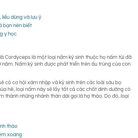
liều dùng và lưu ý
 bạn nên biết
g y học
là Cordyceps là một loại nấm ký sinh thuộc họ nấm túi đã
 năm. Nấm ký sinh được phát triển trên ấu trùng của con
có cơ hội xâm nhập và ký sinh trên các loài sâu bọ
ùa hè, loại nấm này sẽ lấy tất cả các chất dinh dưỡng có
 thành những nhánh thân dài gọi là hạ thảo. Do đó, loại
anh thảo
viêm xoang