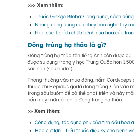
>>> Xem thêm
:
Thuốc Ginkgo Biloba: Công dụng, cách dùng, 
Những công dụng của nhụy hoa nghệ tây mà
Hoa cúc: Lợi ích chữa bệnh của hoa cúc tron
Đông trùng hạ thảo là gì?
Đông trùng hạ thảo tên tiếng Anh còn được gọi 
được sử dụng trong y học Trung Quốc hơn 1.500
sâu non (sâu bướm).
Thông thường vào mùa đông, nấm Cordyceps sẽ 
thuộc chi Hepialus gọi là đông trùng. Còn vào m
trong sâu bướm để có thể phát triển và nảy mầm
nấm này mới có tên là đông trùng hạ thảo.
>> Xem thêm
:
Công dụng, tác dụng phụ của tinh dầu hoa 
Hoa cứt lợn – Liều thuốc diệu kỳ cho bệnh 