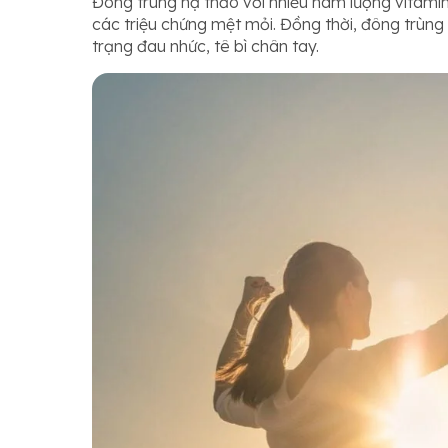
Đông trùng hạ thảo với nhiều hàm lượng vitami
các triệu chứng mệt mỏi. Đồng thời, đông trùng h
trạng đau nhức, tê bì chân tay.