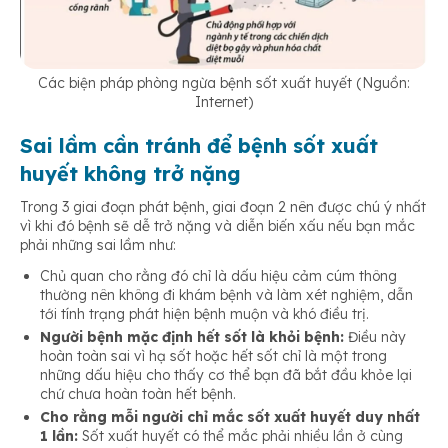
Các biện pháp phòng ngừa bệnh sốt xuất huyết (Nguồn:
Internet)
Sai lầm cần tránh để bệnh sốt xuất
huyết không trở nặng
Trong 3 giai đoạn phát bệnh, giai đoạn 2 nên được chú ý nhất
vì khi đó bệnh sẽ dễ trở nặng và diễn biến xấu nếu bạn mắc
phải những sai lầm như:
Chủ quan cho rằng đó chỉ là dấu hiệu cảm cúm thông
thường nên không đi khám bệnh và làm xét nghiệm, dẫn
tới tính trạng phát hiện bệnh muộn và khó điều trị.
Người bệnh mặc định hết sốt là khỏi bệnh:
Điều này
hoàn toàn sai vì hạ sốt hoặc hết sốt chỉ là một trong
những dấu hiệu cho thấy cơ thể bạn đã bắt đầu khỏe lại
chứ chưa hoàn toàn hết bệnh.
Cho rằng mỗi người chỉ mắc sốt xuất huyết duy nhất
1 lần:
Sốt xuất huyết có thể mắc phải nhiều lần ở cùng