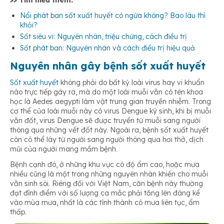
>> Tìm hiểu thêm:
Nổi phát ban sốt xuất huyết có ngứa không? Bao lâu thì
khỏi?
Sốt siêu vi: Nguyên nhân, triệu chứng, cách điều trị
Sốt phát ban: Nguyên nhân và cách điều trị hiệu quả
Nguyên nhân gây bệnh sốt xuất huyết
Sốt xuất huyết
không phải do bất kỳ loài virus hay vi khuẩn
nào trực tiếp gây ra, mà do một loài muỗi vằn có tên khoa
học là Aedes aegypti làm vật trung gian truyền nhiễm. Trong
cơ thể của loài muỗi này có virus Dengue ký sinh, khi bị muỗi
vằn đốt, virus Dengue sẽ được truyền từ muỗi sang người
thông qua những vết đốt này. Ngoài ra, bệnh sốt xuất huyết
còn có thể lây từ người sang người thông qua hơi thở, dịch
mũi của người mang mầm bệnh.
Bệnh cạnh đó, ở những khu vực có độ ẩm cao, hoặc mưa
nhiều cũng là một trong những nguyên nhân khiến cho muỗi
vằn sinh sôi. Riêng đối với Việt Nam, căn bệnh này thường
đạt đỉnh điểm với số lượng ca mắc phải tăng lên đáng kể
vào mùa mưa, nhất là các tỉnh thành có mưa liên tục, ẩm
thấp.