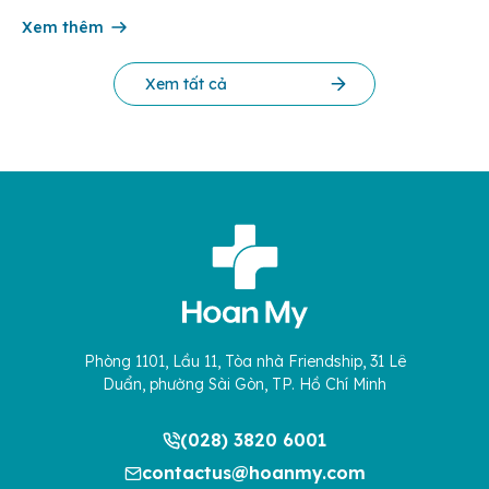
chế và Đổi mới Công nghệ phối hợp với Trung tâm Nghiên
cứu Phát triển Doanh nghiệp Châu Á […]
Xem thêm
Xem tất cả
Phòng 1101, Lầu 11, Tòa nhà Friendship, 31 Lê
Duẩn, phường Sài Gòn, TP. Hồ Chí Minh
(028) 3820 6001
contactus@hoanmy.com