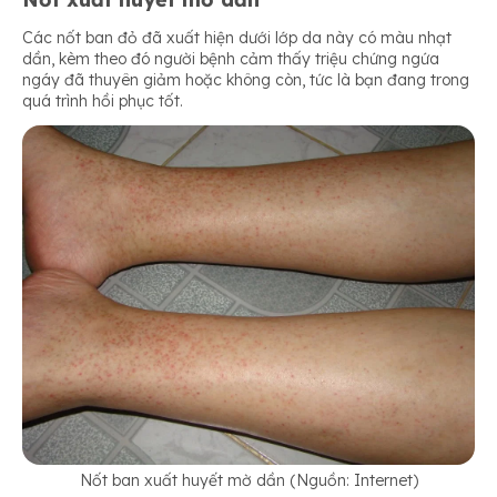
Các nốt ban đỏ đã xuất hiện dưới lớp da này có màu nhạt
dần, kèm theo đó người bệnh cảm thấy triệu chứng ngứa
ngáy đã thuyên giảm hoặc không còn, tức là bạn đang trong
quá trình hồi phục tốt.
Nốt ban xuất huyết mờ dần (Nguồn: Internet)