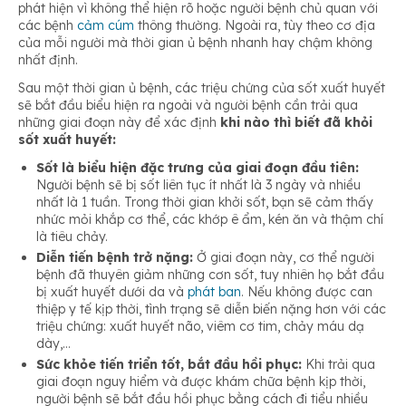
phát hiện vì không thể hiện rõ hoặc người bệnh chủ quan với
các bệnh
cảm cúm
thông thường. Ngoài ra, tùy theo cơ địa
của mỗi người mà thời gian ủ bệnh nhanh hay chậm không
nhất định.
Sau một thời gian ủ bệnh, các triệu chứng của sốt xuất huyết
sẽ bắt đầu biểu hiện ra ngoài và người bệnh cần trải qua
những giai đoạn này để xác định
khi nào thì biết đã khỏi
sốt xuất huyết:
Sốt là biểu hiện đặc trưng của giai đoạn đầu tiên:
Người bệnh sẽ bị sốt liên tục ít nhất là 3 ngày và nhiều
nhất là 1 tuần. Trong thời gian khởi sốt, bạn sẽ cảm thấy
nhức mỏi khắp cơ thể, các khớp ê ẩm, kén ăn và thậm chí
là tiêu chảy.
Diễn tiến bệnh trở nặng:
Ở giai đoạn này, cơ thể người
bệnh đã thuyên giảm những cơn sốt, tuy nhiên họ bắt đầu
bị xuất huyết dưới da và
phát ban
. Nếu không được can
thiệp y tế kịp thời, tình trạng sẽ diễn biến nặng hơn với các
triệu chứng: xuất huyết não, viêm cơ tim, chảy máu dạ
dày,…
Sức khỏe tiến triển tốt, bắt đầu hồi phục:
Khi trải qua
giai đoạn nguy hiểm và được khám chữa bệnh kịp thời,
người bệnh sẽ bắt đầu hồi phục bằng cách đi tiểu nhiều