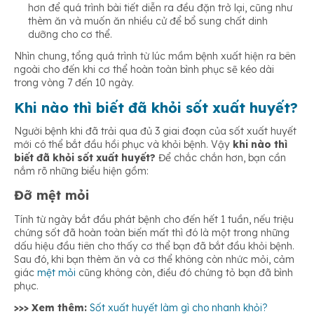
hơn để quá trình bài tiết diễn ra đều đặn trở lại, cũng như
thèm ăn và muốn ăn nhiều cử để bổ sung chất dinh
dưỡng cho cơ thể.
Nhìn chung, tổng quá trình từ lúc mầm bệnh xuất hiện ra bên
ngoài cho đến khi cơ thể hoàn toàn bình phục sẽ kéo dài
trong vòng 7 đến 10 ngày.
Khi nào thì biết đã khỏi sốt xuất huyết?
Người bệnh khi đã trải qua đủ 3 giai đoạn của sốt xuất huyết
mới có thể bắt đầu hồi phục và khỏi bệnh. Vậy
khi nào thì
biết đã khỏi sốt xuất huyết?
Để chắc chắn hơn, bạn cần
nắm rõ những biểu hiện gồm:
Đỡ mệt mỏi
Tính từ ngày bắt đầu phát bệnh cho đến hết 1 tuần, nếu triệu
chứng sốt đã hoàn toàn biến mất thì đó là một trong những
dấu hiệu đầu tiên cho thấy cơ thể bạn đã bắt đầu khỏi bệnh.
Sau đó, khi bạn thèm ăn và cơ thể không còn nhức mỏi, cảm
giác
mệt mỏi
cũng không còn, điều đó chứng tỏ bạn đã bình
phục.
>>> Xem thêm:
Sốt xuất huyết làm gì cho nhanh khỏi?