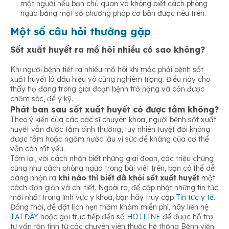
một người nếu bạn chủ quan và không biết cách phòng
ngừa bằng một số phương pháp cơ bản được nêu trên.
Một số câu hỏi thường gặp
Sốt xuất huyết ra mồ hôi nhiều có sao không?
Khi người bệnh tiết ra nhiều mồ hôi khi mắc phải bệnh sốt
xuất huyết là dấu hiệu vô cùng nghiêm trọng. Điều này cho
thấy họ đang trong giai đoạn bệnh trở nặng và cần được
chăm sóc, để ý kỹ.
Phát ban sau sốt xuất huyết có được tắm không?
Theo ý kiến của các bác sĩ chuyên khoa, người bệnh sốt xuất
huyết vẫn được tắm bình thường, tuy nhiên tuyệt đối không
được tắm hoặc ngâm nước lâu vì sức đề kháng của cơ thể
vẫn còn rất yếu.
Tóm lại, với cách nhận biết những giai đoạn, các triệu chứng
cũng như cách phòng ngừa trong bài viết trên, bạn có thể dễ
dàng nhận ra
khi nào thì biết đã khỏi sốt xuất huyết
một
cách đơn giản và chi tiết. Ngoài ra, để cập nhật những tin tức
mới nhất trong lĩnh vực y khoa, bạn hãy truy cập
Tin tức y tế
.
Đồng thời, để đặt lịch hẹn thăm khám miễn phí, hãy liên hệ
TẠI ĐÂY
hoặc gọi trực tiếp đến số
HOTLINE
để được hỗ trợ
tư vấn tận tình từ các chuyên viên thuộc hệ thống Bệnh viện