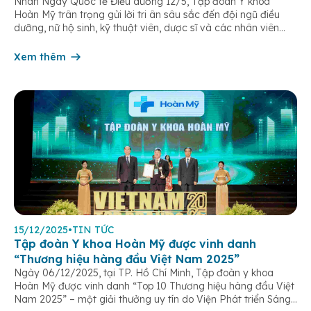
Nhân Ngày Quốc tế Điều dưỡng 12/5, Tập đoàn Y khoa
Hoàn Mỹ trân trọng gửi lời tri ân sâu sắc đến đội ngũ điều
dưỡng, nữ hộ sinh, kỹ thuật viên, dược sĩ và các nhân viên
chăm sóc người bệnh trên toàn hệ thống – những người luôn
âm thầm đồng hành trên […]
Xem thêm
15/12/2025
•
TIN TỨC
Tập đoàn Y khoa Hoàn Mỹ được vinh danh
“Thương hiệu hàng đầu Việt Nam 2025”
Ngày 06/12/2025, tại TP. Hồ Chí Minh, Tập đoàn y khoa
Hoàn Mỹ được vinh danh “Top 10 Thương hiệu hàng đầu Việt
Nam 2025” – một giải thưởng uy tín do Viện Phát triển Sáng