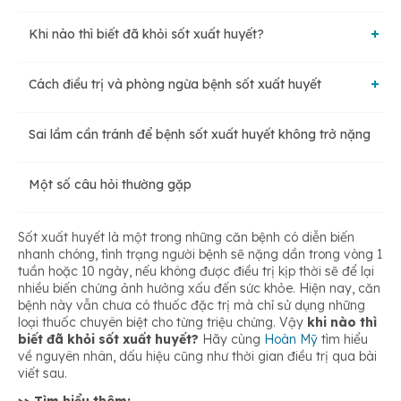
Khi nào thì biết đã khỏi sốt xuất huyết?
Cách điều trị và phòng ngừa bệnh sốt xuất huyết
Đỡ mệt mỏi
Sai lầm cần tránh để bệnh sốt xuất huyết không trở nặng
Sốt xuất huyết làm gì cho nhanh khỏi?
Đi ngoài nhiều hơn
Một số câu hỏi thường gặp
Phương pháp phòng ngừa sốt xuất huyết
Không xuất hiện nốt ban mới
Sốt xuất huyết là một trong những căn bệnh có diễn biến
nhanh chóng, tình trạng người bệnh sẽ nặng dần trong vòng 1
tuần hoặc 10 ngày, nếu không được điều trị kịp thời sẽ để lại
Nốt xuất huyết mờ dần
nhiều biến chứng ảnh hưởng xấu đến sức khỏe. Hiện nay, căn
bệnh này vẫn chưa có thuốc đặc trị mà chỉ sử dụng những
loại thuốc chuyên biệt cho từng triệu chứng. Vậy
khi nào thì
biết đã khỏi sốt xuất huyết?
Hãy cùng
Hoàn Mỹ
tìm hiểu
về nguyên nhân, dấu hiệu cũng như thời gian điều trị qua bài
viết sau.