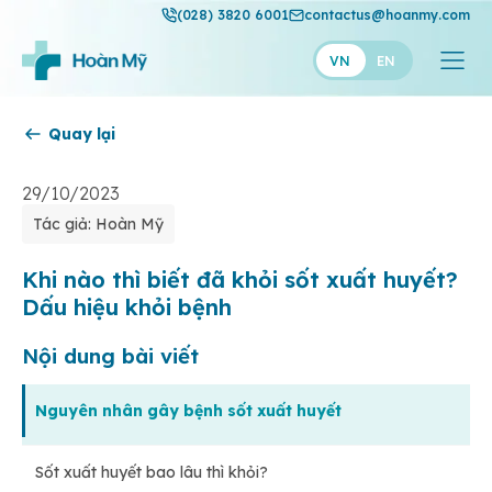
(028) 3820 6001
contactus@hoanmy.com
VN
EN
Quay lại
Hoàn Mỹ
Hoàn Mỹ Gold
29/10/2023
Tác giả: Hoàn Mỹ
Hạnh Phúc
Thuận Mỹ
Khi nào thì biết đã khỏi sốt xuất huyết?
Dấu hiệu khỏi bệnh
Nội dung bài viết
Nguyên nhân gây bệnh sốt xuất huyết
Sốt xuất huyết bao lâu thì khỏi?