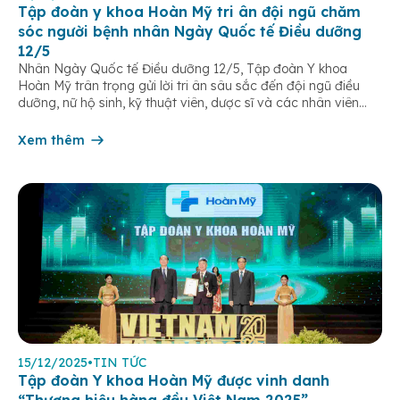
Tập đoàn y khoa Hoàn Mỹ tri ân đội ngũ chăm
sóc người bệnh nhân Ngày Quốc tế Điều dưỡng
12/5
Nhân Ngày Quốc tế Điều dưỡng 12/5, Tập đoàn Y khoa
Hoàn Mỹ trân trọng gửi lời tri ân sâu sắc đến đội ngũ điều
dưỡng, nữ hộ sinh, kỹ thuật viên, dược sĩ và các nhân viên
chăm sóc người bệnh trên toàn hệ thống – những người luôn
âm thầm đồng hành trên […]
Xem thêm
15/12/2025
•
TIN TỨC
Tập đoàn Y khoa Hoàn Mỹ được vinh danh
“Thương hiệu hàng đầu Việt Nam 2025”