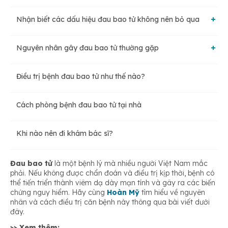
Nhận biết các dấu hiệu đau bao tử không nên bỏ qua
Đau vùng thượng vị
Nguyên nhân gây đau bao tử thường gặp
Các triệu chứng đau bao tử nhẹ
Đau vùng bụng giữa
Điều trị bệnh đau bao tử như thế nào?
Nhiễm vi khuẩn HP dạ dày
Các triệu chứng đau bao tử nặng
Đau vùng thượng vị bên trái
Cách phòng bệnh đau bao tử tại nhà
Tâm trạng lo âu, căng thẳng kéo dài
Khi nào nên đi khám bác sĩ?
Chế độ ăn uống, sinh hoạt không khoa học
Đau bao tử
là một bệnh lý mà nhiều người Việt Nam mắc
phải. Nếu không được chẩn đoán và điều trị kịp thời, bệnh có
thể tiến triển thành viêm dạ dày mạn tính và gây ra các biến
Sử dụng các chất kích thích quá thường xuyên
chứng nguy hiểm. Hãy cùng
Hoàn Mỹ
tìm hiểu về nguyên
nhân và cách điều trị căn bệnh này thông qua bài viết dưới
đây.
Uống quá nhiều thuốc kháng sinh
>> Xem thêm: