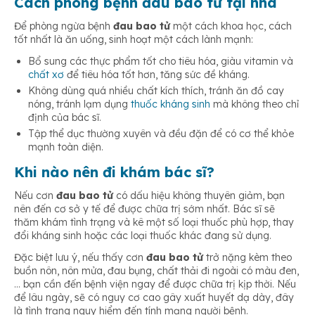
Cách phòng bệnh đau bao tử tại nhà
Để phòng ngừa bệnh
đau bao tử
một cách khoa học, cách
tốt nhất là ăn uống, sinh hoạt một cách lành mạnh:
Bổ sung các thực phẩm tốt cho tiêu hóa, giàu vitamin và
chất xơ
để tiêu hóa tốt hơn, tăng sức đề kháng.
Không dùng quá nhiều chất kích thích, tránh ăn đồ cay
nóng, tránh lạm dụng
thuốc kháng sinh
mà không theo chỉ
định của bác sĩ.
Tập thể dục thường xuyên và đều đặn để có cơ thể khỏe
mạnh toàn diện.
Khi nào nên đi khám bác sĩ?
Nếu cơn
đau bao tử
có dấu hiệu không thuyên giảm, bạn
nên đến cơ sở y tế để được chữa trị sớm nhất. Bác sĩ sẽ
thăm khám tình trạng và kê một số loại thuốc phù hợp, thay
đổi kháng sinh hoặc các loại thuốc khác đang sử dụng.
Đặc biệt lưu ý, nếu thấy cơn
đau bao tử
trở nặng kèm theo
buồn nôn, nôn mửa, đau bụng, chất thải đi ngoài có màu đen,
… bạn cần đến bệnh viện ngay để được chữa trị kịp thời. Nếu
để lâu ngày, sẽ có nguy cơ cao gây xuất huyết dạ dày, đây
là tình trạng nguy hiểm đến tính mạng người bệnh.