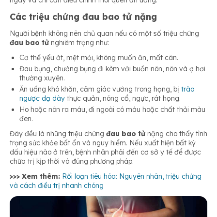
Các triệu chứng đau bao tử nặng
Người bệnh không nên chủ quan nếu có một số triệu chứng
đau bao tử
nghiêm trọng như:
Cơ thể yếu ớt, mệt mỏi, không muốn ăn, mất cân.
Đau bụng, chướng bụng đi kèm với buồn nôn, nôn và ợ hơi
thường xuyên.
Ăn uống khó khăn, cảm giác vướng trong họng, bị
trào
ngược dạ dày
thực quản, nóng cổ, ngực, rát họng.
Ho hoặc nôn ra máu, đi ngoài có máu hoặc chất thải màu
đen.
Đây đều là những triệu chứng
đau bao tử
nặng cho thấy tình
trạng sức khỏe bất ổn và nguy hiểm. Nếu xuất hiện bất kỳ
dấu hiệu nào ở trên, bệnh nhân phải đến cơ sở y tế để được
chữa trị kịp thời và đúng phương pháp.
>>> Xem thêm:
Rối loạn tiêu hóa: Nguyên nhân, triệu chứng
và cách điều trị nhanh chóng