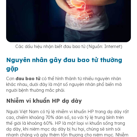
Các dấu hiệu nhận biết đau bao tử (Nguồn: Internet)
Nguyên nhân gây đau bao tử thường
gặp
Cơn
đau bao tử
có thể hình thành từ nhiều nguyên nhân
khác nhau, dưới đây là một số nguyên nhân phổ biến mà
người bệnh thường mắc phải.
Nhiễm vi khuẩn HP dạ dày
Người Việt Nam có tỷ lệ nhiễm vi khuẩn HP trong dạ dày rất
cao, chiếm khoảng 70% dân số, so với tỷ lệ trung bình trên
thế giới là khoảng 60%. HP là một loại vi khuẩn sống trong
dạ dày, khi niêm mạc dạ dày bị hư hại, chúng sẽ sinh sôi
nhanh chóng và gây thêm tổn thương cho niêm mạc. Nhiễm