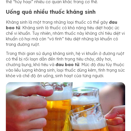
thể “hủy hoại” nhiều cơ quan khác trong cơ thể.
Uống quá nhiều thuốc kháng sinh
Kháng sinh là một trong những loại thuốc có thể gây
đau
bao tử
. Kháng sinh là thuốc có khả năng tiêu diệt hoặc ức
chế vi khuẩn. Tuy nhiên, nhóm thuốc này không chỉ tiêu diệt vi
khuẩn có hại mà còn “vô tình” tiêu diệt những lợi khuẩn có
trong đường ruột.
Trong thời gian sử dụng kháng sinh, hệ vi khuẩn ở đường ruột
có thể bị rối loạn dẫn đến tình trạng tiêu chảy, đầy hơi,
chướng bụng, khó tiêu và
đau bao tử
. Mức độ đau tùy thuộc
vào liều lượng kháng sinh, loại thuốc dùng kèm, tình trạng sức
khỏe và chế độ ăn uống, sinh hoạt của từng người.