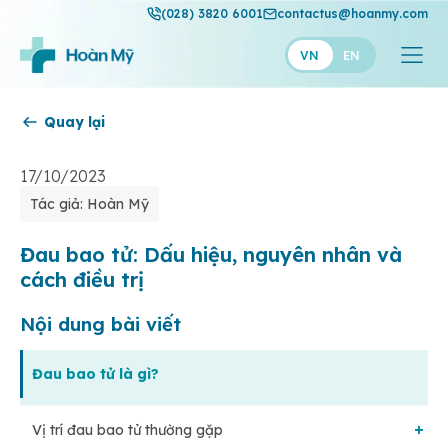
(028) 3820 6001
contactus@hoanmy.com
VN
EN
Quay lại
Hoàn Mỹ
Hoàn Mỹ Gold
17/10/2023
Tác giả: Hoàn Mỹ
Hạnh Phúc
Thuận Mỹ
Đau bao tử: Dấu hiệu, nguyên nhân và
cách điều trị
Nội dung bài viết
Đau bao tử là gì?
Vị trí đau bao tử thường gặp