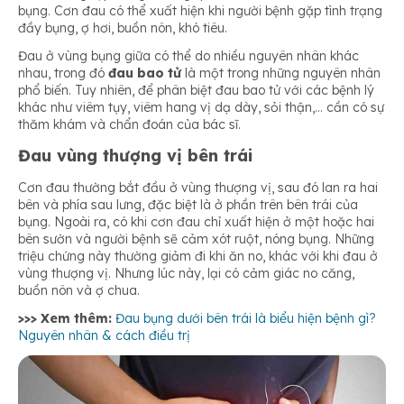
bụng. Cơn đau có thể xuất hiện khi người bệnh gặp tình trạng
đầy bụng, ợ hơi, buồn nôn, khó tiêu.
Đau ở vùng bụng giữa có thể do nhiều nguyên nhân khác
nhau, trong đó
đau bao tử
là một trong những nguyên nhân
phổ biến. Tuy nhiên, để phân biệt đau bao tử với các bệnh lý
khác như viêm tụy, viêm hang vị dạ dày, sỏi thận,… cần có sự
thăm khám và chẩn đoán của bác sĩ.
Đau vùng thượng vị bên trái
Cơn đau thường bắt đầu ở vùng thượng vị, sau đó lan ra hai
bên và phía sau lưng, đặc biệt là ở phần trên bên trái của
bụng. Ngoài ra, có khi cơn đau chỉ xuất hiện ở một hoặc hai
bên sườn và người bệnh sẽ cảm xót ruột, nóng bụng. Những
triệu chứng này thường giảm đi khi ăn no, khác với khi đau ở
vùng thượng vị. Nhưng lúc này, lại có cảm giác no căng,
buồn nôn và ợ chua.
>>> Xem thêm:
Đau bụng dưới bên trái là biểu hiện bệnh gì?
Nguyên nhân & cách điều trị