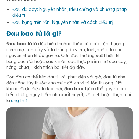
Đau dạ dày: Nguyên nhân, triệu chứng và phương pháp
điều trị
Đau bụng trên rốn: Nguyên nhân và cách điều trị
Đau bao tử là gì?
Đau bao tử
là dấu hiệu thường thấy của các tổn thương
niêm mạc dạ dày và tá tràng do viêm, loét, hoặc do các
nguyên nhân khác gây ra. Cơn đau thường xuất hiện khi
bụng quá đói hoặc sau khi ăn các thực phẩm như quá cay,
nóng, chua,… kích thích bài tiết dạ dày.
Cơn đau có thể kéo dài từ vài phút đến vài giờ, đau từ nhẹ
đến nặng tùy thuộc vào mức độ và vị trí tổn thương. Nếu
không được điều trị kịp thời,
đau bao tử
có thể gây ra các
biến chứng nguy hiểm như xuất huyết, vỡ loét, hoặc thậm chí
là
ung thư
.