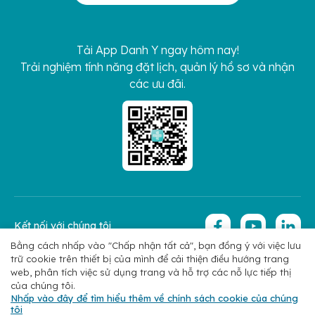
Tải App Danh Y ngay hôm nay!
Trải nghiệm tính năng đặt lịch, quản lý hồ sơ và nhận
các ưu đãi.
Kết nối với chúng tôi
Bằng cách nhấp vào "Chấp nhận tất cả", bạn đồng ý với việc lưu
trữ cookie trên thiết bị của mình để cải thiện điều hướng trang
Copyright 2026 © Hoan My Corporation
Chính sách bảo mật
web, phân tích việc sử dụng trang và hỗ trợ các nỗ lực tiếp thị
của chúng tôi.
Nhấp vào đây để tìm hiểu thêm về chính sách cookie của chúng
tôi