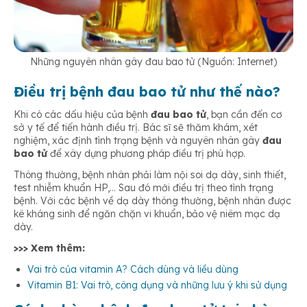
Những nguyên nhân gây đau bao tử (Nguồn: Internet)
Điều trị bệnh đau bao tử như thế nào?
Khi có các dấu hiệu của bệnh
đau bao tử
, bạn cần đến cơ
sở y tế để tiến hành điều trị. Bác sĩ sẽ thăm khám, xét
nghiệm, xác định tình trạng bệnh và nguyên nhân gây
đau
bao tử
để xây dựng phương pháp điều trị phù hợp.
Thông thường, bệnh nhân phải làm nội soi dạ dày, sinh thiết,
test nhiễm khuẩn HP,… Sau đó mới điều trị theo tình trạng
bệnh. Với các bệnh về dạ dày thông thường, bệnh nhân được
kê kháng sinh để ngăn chặn vi khuẩn, bảo vệ niêm mạc dạ
dày.
>>> Xem thêm:
Vai trò của vitamin A? Cách dùng và liều dùng
Vitamin B1: Vai trò, công dụng và những lưu ý khi sử dụng