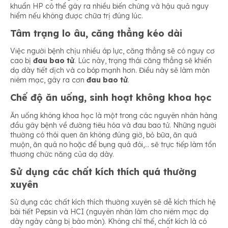
khuẩn HP có thể gây ra nhiều biến chứng và hậu quả nguy
hiểm nếu không được chữa trị đúng lúc.
Tâm trạng lo âu, căng thẳng kéo dài
Việc người bệnh chịu nhiều áp lực, căng thẳng sẽ có nguy cơ
cao bị
đau bao tử
. Lúc này, trạng thái căng thẳng sẽ khiến
dạ dày tiết dịch và co bóp mạnh hơn. Điều này sẽ làm mòn
niêm mạc, gây ra cơn
đau bao tử
.
Chế độ ăn uống, sinh hoạt không khoa học
Ăn uống không khoa học là một trong các nguyên nhân hàng
đầu gây bệnh về đường tiêu hóa và đau bao tử. Những người
thường có thói quen ăn không đúng giờ, bỏ bữa, ăn quá
muộn, ăn quá no hoặc để bụng quá đói,… sẽ trực tiếp làm tổn
thương chức năng của dạ dày.
Sử dụng các chất kích thích quá thường
xuyên
Sử dụng các chất kích thích thường xuyên sẽ dễ kích thích hệ
bài tiết Pepsin và HCI (nguyên nhân làm cho niêm mạc dạ
dày ngày càng bị bào mòn). Không chỉ thế, chất kích là có