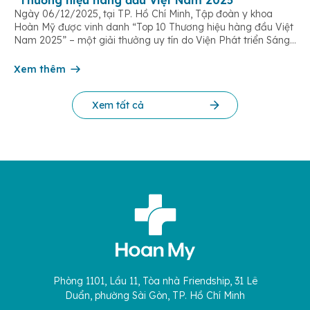
Ngày 06/12/2025, tại TP. Hồ Chí Minh, Tập đoàn y khoa
Hoàn Mỹ được vinh danh “Top 10 Thương hiệu hàng đầu Việt
Nam 2025” – một giải thưởng uy tín do Viện Phát triển Sáng
chế và Đổi mới Công nghệ phối hợp với Trung tâm Nghiên
cứu Phát triển Doanh nghiệp Châu Á […]
Xem thêm
Xem tất cả
Phòng 1101, Lầu 11, Tòa nhà Friendship, 31 Lê
Duẩn, phường Sài Gòn, TP. Hồ Chí Minh