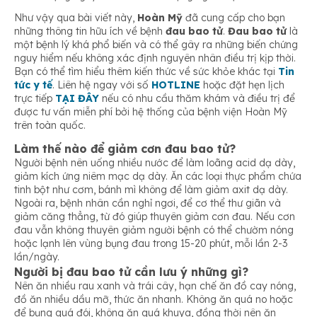
Như vậy qua bài viết này,
Hoàn Mỹ
đã cung cấp cho bạn
những thông tin hữu ích về bệnh
đau bao tử
.
Đau bao tử
là
một bệnh lý khá phổ biến và có thể gây ra những biến chứng
nguy hiểm nếu không xác định nguyên nhân điều trị kịp thời.
Bạn có thể tìm hiểu thêm kiến thức về sức khỏe khác tại
Tin
tức y tế
. Liên hệ ngay với số
HOTLINE
hoặc đặt hẹn lịch
trực tiếp
TẠI ĐÂY
nếu có nhu cầu thăm khám và điều trị để
được tư vấn miễn phí bởi hệ thống của bệnh viện Hoàn Mỹ
trên toàn quốc.
Làm thế nào để giảm cơn đau bao tử?
Người bệnh nên uống nhiều nước để làm loãng acid dạ dày,
giảm kích ứng niêm mạc dạ dày. Ăn các loại thực phẩm chứa
tinh bột như cơm, bánh mì không để làm giảm axit dạ dày.
Ngoài ra, bệnh nhân cần nghỉ ngơi, để cơ thể thư giãn và
giảm căng thẳng, từ đó giúp thuyên giảm cơn đau. Nếu cơn
đau vẫn không thuyên giảm người bệnh có thể chườm nóng
hoặc lạnh lên vùng bụng đau trong 15-20 phút, mỗi lần 2-3
lần/ngày.
Người bị đau bao tử cần lưu ý những gì?
Nên ăn nhiều rau xanh và trái cây, hạn chế ăn đồ cay nóng,
đồ ăn nhiều dầu mỡ, thức ăn nhanh. Không ăn quá no hoặc
để bụng quá đói, không ăn quá khuya, đồng thời nên ăn