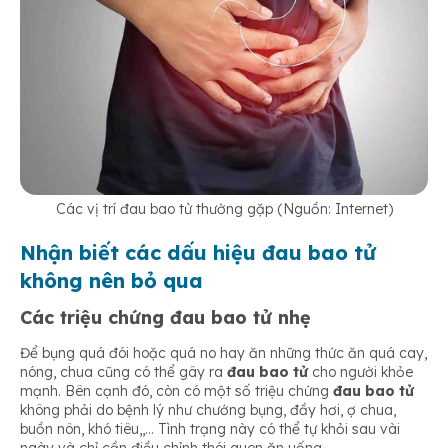
Các vị trí đau bao tử thường gặp (Nguồn: Internet)
Nhận biết các dấu hiệu đau bao tử
không nên bỏ qua
Các triệu chứng đau bao tử nhẹ
Để bụng quá đói hoặc quá no hay ăn những thức ăn quá cay,
nóng, chua cũng có thể gây ra
đau bao tử
cho người khỏe
mạnh. Bên cạnh đó, còn có một số triệu chứng
đau bao tử
không phải do bệnh lý như chướng bụng, đầy hơi, ợ chua,
buồn nôn, khó tiêu,,… Tình trạng này có thể tự khỏi sau vài
ngày và chỉ cần điều chỉnh thói quen ăn uống.