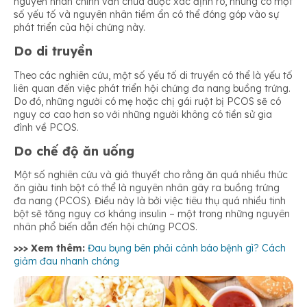
nguyên nhân chính vẫn chưa được xác định rõ, nhưng có một
số yếu tố và nguyên nhân tiềm ẩn có thể đóng góp vào sự
phát triển của hội chứng này.
Do di truyền
Theo các nghiên cứu, một số yếu tố di truyền có thể là yếu tố
liên quan đến việc phát triển hội chứng đa nang buồng trứng.
Do đó, những người có mẹ hoặc chị gái ruột bị PCOS sẽ có
nguy cơ cao hơn so với những người không có tiền sử gia
đình về PCOS.
Do chế độ ăn uống
Một số nghiên cứu và giả thuyết cho rằng ăn quá nhiều thức
ăn giàu tinh bột có thể là nguyên nhân gây ra buồng trứng
đa nang (PCOS). Điều này là bởi việc tiêu thụ quá nhiều tinh
bột sẽ tăng nguy cơ kháng insulin – một trong những nguyên
nhân phổ biến dẫn đến hội chứng PCOS.
>>> Xem thêm:
Đau bụng bên phải cảnh báo bệnh gì? Cách
giảm đau nhanh chóng