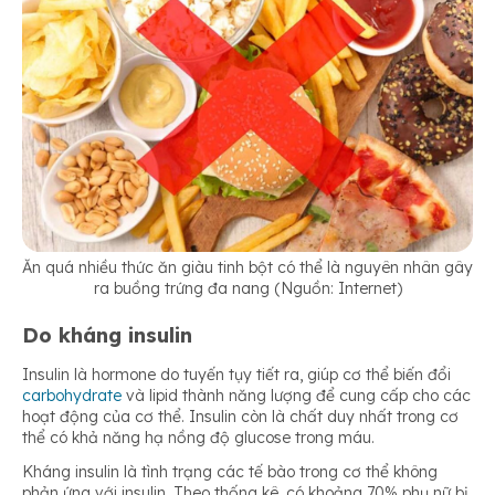
Ăn quá nhiều thức ăn giàu tinh bột có thể là nguyên nhân gây
ra buồng trứng đa nang (Nguồn: Internet)
Do kháng insulin
Insulin là hormone do tuyến tụy tiết ra, giúp cơ thể biến đổi
carbohydrate
và lipid thành năng lượng để cung cấp cho các
hoạt động của cơ thể. Insulin còn là chất duy nhất trong cơ
thể có khả năng hạ nồng độ glucose trong máu.
Kháng insulin là tình trạng các tế bào trong cơ thể không
phản ứng với insulin. Theo thống kê, có khoảng 70% phụ nữ bị