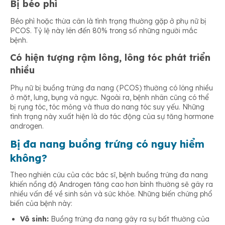
Bị béo phì
Béo phì hoặc thừa cân là tình trạng thường gặp ở phụ nữ bị
PCOS. Tỷ lệ này lên đến 80% trong số những người mắc
bệnh.
Có hiện tượng rậm lông, lông tóc phát triển
nhiều
Phụ nữ bị buồng trứng đa nang (PCOS) thường có lông nhiều
ở mặt, lưng, bụng và ngực. Ngoài ra, bệnh nhân cũng có thể
bị rụng tóc, tóc mỏng và thưa do nang tóc suy yếu. Những
tình trạng này xuất hiện là do tác động của sự tăng hormone
androgen.
Bị đa nang buồng trứng có nguy hiểm
không?
Theo nghiên cứu của các bác sĩ, bệnh buồng trứng đa nang
khiến nồng độ Androgen tăng cao hơn bình thường sẽ gây ra
nhiều vấn đề về sinh sản và sức khỏe. Những biến chứng phổ
biến của bệnh này:
Vô sinh:
Buồng trứng đa nang gây ra sự bất thường của