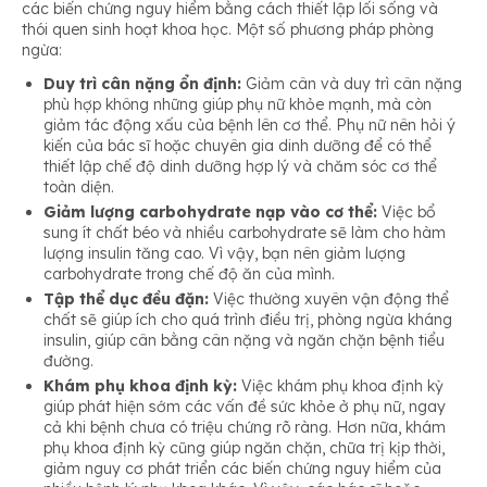
các biến chứng nguy hiểm bằng cách thiết lập lối sống và
thói quen sinh hoạt khoa học. Một số phương pháp phòng
ngừa:
Duy trì cân nặng ổn định:
Giảm cân và duy trì cân nặng
phù hợp không những giúp phụ nữ khỏe mạnh, mà còn
giảm tác động xấu của bệnh lên cơ thể. Phụ nữ nên hỏi ý
kiến của bác sĩ hoặc chuyên gia dinh dưỡng để có thể
thiết lập chế độ dinh dưỡng hợp lý và chăm sóc cơ thể
toàn diện.
Giảm lượng carbohydrate nạp vào cơ thể:
Việc bổ
sung ít chất béo và nhiều carbohydrate sẽ làm cho hàm
lượng insulin tăng cao. Vì vậy, bạn nên giảm lượng
carbohydrate trong chế độ ăn của mình.
Tập thể dục đều đặn:
Việc thường xuyên vận động thể
chất sẽ giúp ích cho quá trình điều trị, phòng ngừa kháng
insulin, giúp cân bằng cân nặng và ngăn chặn bệnh tiểu
đường.
Khám phụ khoa định kỳ:
Việc khám phụ khoa định kỳ
giúp phát hiện sớm các vấn đề sức khỏe ở phụ nữ, ngay
cả khi bệnh chưa có triệu chứng rõ ràng. Hơn nữa, khám
phụ khoa định kỳ cũng giúp ngăn chặn, chữa trị kịp thời,
giảm nguy cơ phát triển các biến chứng nguy hiểm của