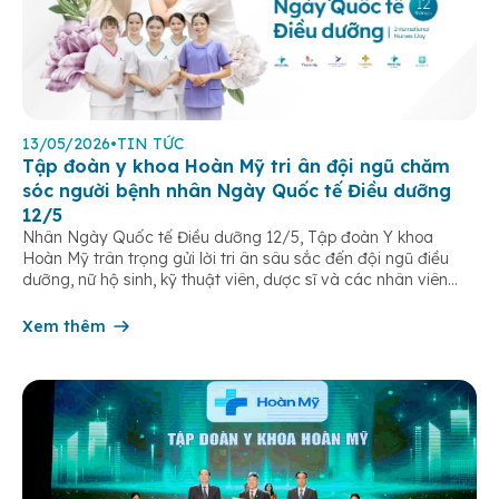
13/05/2026
•
TIN TỨC
Tập đoàn y khoa Hoàn Mỹ tri ân đội ngũ chăm
sóc người bệnh nhân Ngày Quốc tế Điều dưỡng
12/5
Nhân Ngày Quốc tế Điều dưỡng 12/5, Tập đoàn Y khoa
Hoàn Mỹ trân trọng gửi lời tri ân sâu sắc đến đội ngũ điều
dưỡng, nữ hộ sinh, kỹ thuật viên, dược sĩ và các nhân viên
chăm sóc người bệnh trên toàn hệ thống – những người luôn
âm thầm đồng hành trên […]
Xem thêm