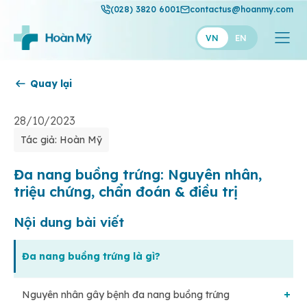
(028) 3820 6001
contactus@hoanmy.com
VN
EN
Quay lại
Hoàn Mỹ
Hoàn Mỹ Gold
28/10/2023
Tác giả: Hoàn Mỹ
Hạnh Phúc
Thuận Mỹ
Đa nang buồng trứng: Nguyên nhân,
triệu chứng, chẩn đoán & điều trị
Nội dung bài viết
Đa nang buồng trứng là gì?
Nguyên nhân gây bệnh đa nang buồng trứng