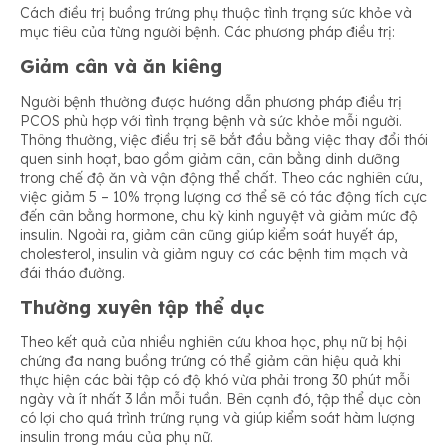
Cách điều trị buồng trứng phụ thuộc tình trạng sức khỏe và
mục tiêu của từng người bệnh. Các phương pháp điều trị:
Giảm cân và ăn kiêng
Người bệnh thường được hướng dẫn phương pháp điều trị
PCOS phù hợp với tình trạng bệnh và sức khỏe mỗi người.
Thông thường, việc điều trị sẽ bắt đầu bằng việc thay đổi thói
quen sinh hoạt, bao gồm giảm cân, cân bằng dinh dưỡng
trong chế độ ăn và vận động thể chất. Theo các nghiên cứu,
việc giảm 5 – 10% trọng lượng cơ thể sẽ có tác động tích cực
đến cân bằng hormone, chu kỳ kinh nguyệt và giảm mức độ
insulin. Ngoài ra, giảm cân cũng giúp kiểm soát huyết áp,
cholesterol, insulin và giảm nguy cơ các bệnh tim mạch và
đái tháo đường.
Thường xuyên tập thể dục
Theo kết quả của nhiều nghiên cứu khoa học, phụ nữ bị hội
chứng đa nang buồng trứng có thể giảm cân hiệu quả khi
thực hiện các bài tập có độ khó vừa phải trong 30 phút mỗi
ngày và ít nhất 3 lần mỗi tuần. Bên cạnh đó, tập thể dục còn
có lợi cho quá trình trứng rụng và giúp kiểm soát hàm lượng
insulin trong máu của phụ nữ.