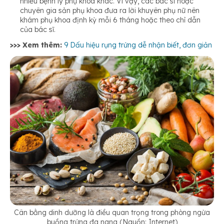
nhiều bệnh lý phụ khoa khác. Vì vậy, các bác sĩ hoặc
chuyên gia sản phụ khoa đưa ra lời khuyên phụ nữ nên
khám phụ khoa định kỳ mỗi 6 tháng hoặc theo chỉ dẫn
của bác sĩ.
>>> Xem thêm:
9 Dấu hiệu rụng trứng dễ nhận biết, đơn giản
Cân bằng dinh dưỡng là điều quan trọng trong phòng ngừa
buồng trứng đa nang (Nguồn: Internet)