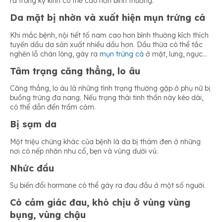
ra trong kỳ kinh có thể cao hơn bình thường.
Da mặt bị nhờn và xuất hiện mụn trứng cá
Khi mắc bệnh, nội tiết tố nam cao hơn bình thường kích thích
tuyến dầu da sản xuất nhiều dầu hơn. Dầu thừa có thể tắc
nghẽn lỗ chân lông, gây ra
mụn trứng cá
ở mặt, lưng, ngực…
Tâm trạng căng thẳng, lo âu
Căng thẳng, lo âu là những tình trạng thường gặp ở phụ nữ bị
buồng trứng đa nang. Nếu trạng thái tinh thần này kéo dài,
có thể dẫn đến trầm cảm.
Bị sạm da
Một triệu chứng khác của bệnh là da bị thâm đen ở những
nơi có nếp nhăn như cổ, bẹn và vùng dưới vú.
Nhức đầu
Sự biến đổi hormone có thể gây ra đau đầu ở một số người.
Có cảm giác đau, khó chịu ở vùng vùng
bụng, vùng chậu