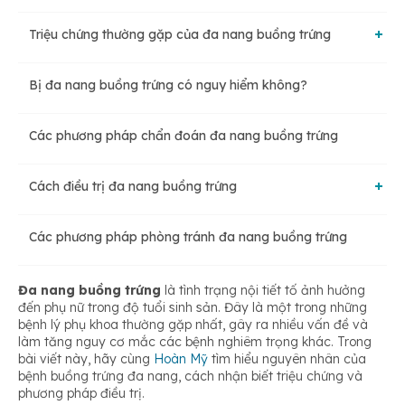
Triệu chứng thường gặp của đa nang buồng trứng
Do di truyền
Bị đa nang buồng trứng có nguy hiểm không?
Chu kỳ kinh nguyệt không đều
Do chế độ ăn uống
Các phương pháp chẩn đoán đa nang buồng trứng
Da mặt bị nhờn và xuất hiện mụn trứng cá
Do kháng insulin
Cách điều trị đa nang buồng trứng
Tâm trạng căng thẳng, lo âu
Các phương pháp phòng tránh đa nang buồng trứng
Giảm cân và ăn kiêng
Bị sạm da
Đa nang buồng trứng
là tình trạng nội tiết tố ảnh hưởng
Thường xuyên tập thể dục
đến phụ nữ trong độ tuổi sinh sản. Đây là một trong những
bệnh lý phụ khoa thường gặp nhất, gây ra nhiều vấn đề và
Nhức đầu
làm tăng nguy cơ mắc các bệnh nghiêm trọng khác. Trong
bài viết này, hãy cùng
Hoàn Mỹ
tìm hiểu nguyên nhân của
Sử dụng thuốc
bệnh buồng trứng đa nang, cách nhận biết triệu chứng và
phương pháp điều trị
.
Có cảm giác đau, khó chịu ở vùng vùng bụng, vùng chậu