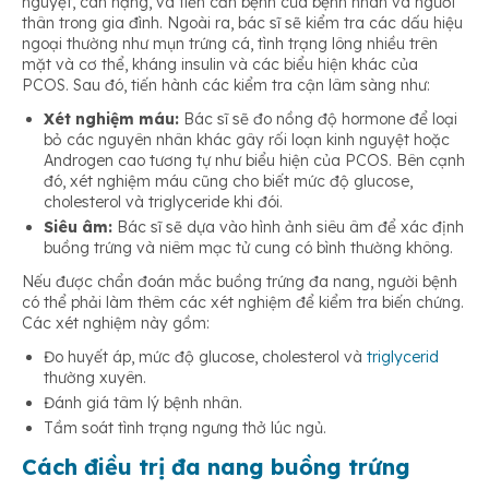
nguyệt, cân nặng, và tiền căn bệnh của bệnh nhân và người
thân trong gia đình. Ngoài ra, bác sĩ sẽ kiểm tra các dấu hiệu
ngoại thường như mụn trứng cá, tình trạng lông nhiều trên
mặt và cơ thể, kháng insulin và các biểu hiện khác của
PCOS. Sau đó, tiến hành các kiểm tra cận lâm sàng như:
Xét nghiệm máu:
Bác sĩ sẽ đo nồng độ hormone để loại
bỏ các nguyên nhân khác gây rối loạn kinh nguyệt hoặc
Androgen cao tương tự như biểu hiện của PCOS. Bên cạnh
đó, xét nghiệm máu cũng cho biết mức độ glucose,
cholesterol và triglyceride khi đói.
Siêu âm:
Bác sĩ sẽ dựa vào hình ảnh siêu âm để xác định
buồng trứng và niêm mạc tử cung có bình thường không.
Nếu được chẩn đoán mắc buồng trứng đa nang, người bệnh
có thể phải làm thêm các xét nghiệm để kiểm tra biến chứng.
Các xét nghiệm này gồm:
Đo huyết áp, mức độ glucose, cholesterol và
triglycerid
thường xuyên.
Đánh giá tâm lý bệnh nhân.
Tầm soát tình trạng ngưng thở lúc ngủ.
Cách điều trị đa nang buồng trứng