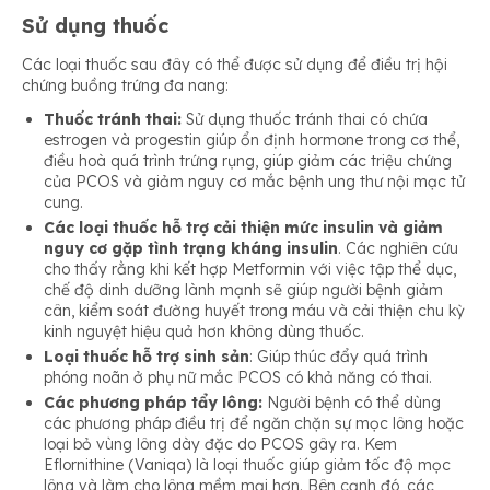
Sử dụng thuốc
Các loại thuốc sau đây có thể được sử dụng để điều trị hội
chứng buồng trứng đa nang:
Thuốc tránh thai:
Sử dụng thuốc tránh thai có chứa
estrogen và progestin giúp ổn định hormone trong cơ thể,
điều hoà quá trình trứng rụng, giúp giảm các triệu chứng
của PCOS và giảm nguy cơ mắc bệnh ung thư nội mạc tử
cung.
Các loại thuốc hỗ trợ cải thiện mức insulin và giảm
nguy cơ gặp tình trạng kháng insulin
. Các nghiên cứu
cho thấy rằng khi kết hợp Metformin với việc tập thể dục,
chế độ dinh dưỡng lành mạnh sẽ giúp người bệnh giảm
cân, kiểm soát đường huyết trong máu và cải thiện chu kỳ
kinh nguyệt hiệu quả hơn không dùng thuốc.
Loại thuốc hỗ trợ sinh sản
: Giúp thúc đẩy quá trình
phóng noãn ở phụ nữ mắc PCOS có khả năng có thai.
Các phương pháp tẩy lông:
Người bệnh có thể dùng
các phương pháp điều trị để ngăn chặn sự mọc lông hoặc
loại bỏ vùng lông dày đặc do PCOS gây ra. Kem
Eflornithine (Vaniqa) là loại thuốc giúp giảm tốc độ mọc
lông và làm cho lông mềm mại hơn. Bên cạnh đó, các