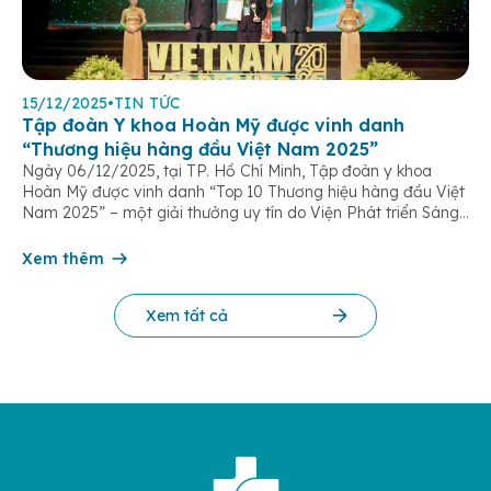
15/12/2025
•
TIN TỨC
Tập đoàn Y khoa Hoàn Mỹ được vinh danh
“Thương hiệu hàng đầu Việt Nam 2025”
Ngày 06/12/2025, tại TP. Hồ Chí Minh, Tập đoàn y khoa
Hoàn Mỹ được vinh danh “Top 10 Thương hiệu hàng đầu Việt
Nam 2025” – một giải thưởng uy tín do Viện Phát triển Sáng
chế và Đổi mới Công nghệ phối hợp với Trung tâm Nghiên
cứu Phát triển Doanh nghiệp Châu Á […]
Xem thêm
Xem tất cả