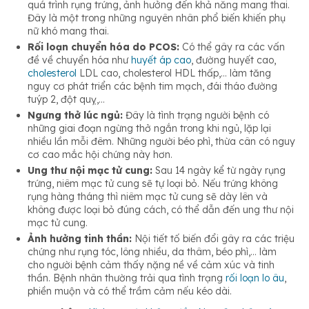
quá trình rụng trứng, ảnh hưởng đến khả năng mang thai.
Đây là một trong những nguyên nhân phổ biến khiến phụ
nữ khó mang thai.
Rối loạn chuyển hóa do PCOS:
Có thể gây ra các vấn
đề về chuyển hóa như
huyết áp cao
, đường huyết cao,
cholesterol
LDL cao, cholesterol HDL thấp,… làm tăng
nguy cơ phát triển các bệnh tim mạch, đái tháo đường
tuýp 2, đột quỵ,…
Ngưng thở lúc ngủ:
Đây là tình trạng người bệnh có
những giai đoạn ngừng thở ngắn trong khi ngủ, lặp lại
nhiều lần mỗi đêm. Những người béo phì, thừa cân có nguy
cơ cao mắc hội chứng này hơn.
Ung thư nội mạc tử cung:
Sau 14 ngày kể từ ngày rụng
trứng, niêm mạc tử cung sẽ tự loại bỏ. Nếu trứng không
rụng hàng tháng thì niêm mạc tử cung sẽ dày lên và
không được loại bỏ đúng cách, có thể dẫn đến ung thư nội
mạc tử cung.
Ảnh hưởng tinh thần:
Nội tiết tố biến đổi gây ra các triệu
chứng như rụng tóc, lông nhiều, da thâm, béo phì,… làm
cho người bệnh cảm thấy nặng nề về cảm xúc và tinh
thần. Bệnh nhân thường trải qua tình trạng
rối loạn lo âu
,
phiền muộn và có thể trầm cảm nếu kéo dài.