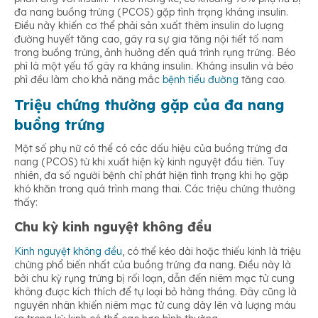
đa nang buồng trứng (PCOS) gặp tình trạng kháng insulin.
Điều này khiến cơ thể phải sản xuất thêm insulin do lượng
đường huyết tăng cao, gây ra sự gia tăng nội tiết tố nam
trong buồng trứng, ảnh hưởng đến quá trình rụng trứng. Béo
phì là một yếu tố gây ra kháng insulin. Kháng insulin và béo
phì đều làm cho khả năng mắc
bệnh tiểu đường
tăng cao.
Triệu chứng thường gặp của đa nang
buồng trứng
Một số phụ nữ có thể có các dấu hiệu của buồng trứng đa
nang (PCOS) từ khi xuất hiện kỳ kinh nguyệt đầu tiên. Tuy
nhiên, đa số người bệnh chỉ phát hiện tình trạng khi họ gặp
khó khăn trong quá trình mang thai. Các triệu chứng thường
thấy:
Chu kỳ kinh nguyệt không đều
Kinh nguyệt không đều
, có thể kéo dài hoặc thiếu kinh là triệu
chứng phổ biến nhất của buồng trứng đa nang. Điều này là
bởi chu kỳ rụng trứng bị rối loạn, dẫn đến niêm mạc tử cung
không được kích thích để tự loại bỏ hàng tháng. Đây cũng là
nguyên nhân khiến niêm mạc tử cung dày lên và lượng máu