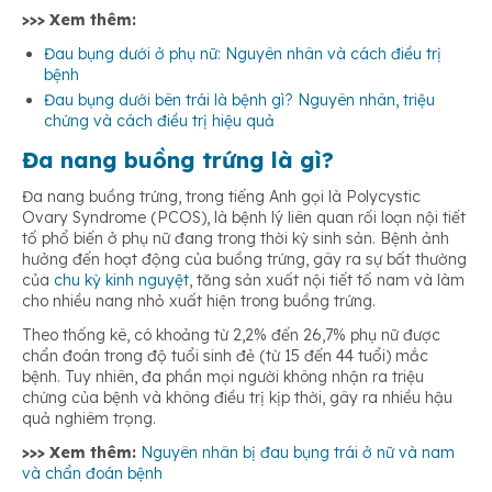
>>> Xem thêm:
Nội soi buồng trứng
Đau bụng dưới ở phụ nữ: Nguyên nhân và cách điều trị
Bị béo phì
bệnh
Đau bụng dưới bên trái là bệnh gì? Nguyên nhân, triệu
Kỹ thuật thụ tinh ống nghiệm IVF
chứng và cách điều trị hiệu quả
Có hiện tượng rậm lông, lông tóc phát triển nhiều
Đa nang buồng trứng là gì?
Đa nang buồng trứng, trong tiếng Anh gọi là Polycystic
Ovary Syndrome (PCOS), là bệnh lý liên quan rối loạn nội tiết
tố phổ biến ở phụ nữ đang trong thời kỳ sinh sản. Bệnh ảnh
hưởng đến hoạt động của buồng trứng, gây ra sự bất thường
của
chu kỳ kinh nguyệt
, tăng sản xuất nội tiết tố nam và làm
cho nhiều nang nhỏ xuất hiện trong buồng trứng.
Theo thống kê, có khoảng từ 2,2% đến 26,7% phụ nữ được
chẩn đoán trong độ tuổi sinh đẻ (từ 15 đến 44 tuổi) mắc
bệnh. Tuy nhiên, đa phần mọi người không nhận ra triệu
chứng của bệnh và không điều trị kịp thời, gây ra nhiều hậu
quả nghiêm trọng.
>>> Xem thêm:
Nguyên nhân bị đau bụng trái ở nữ và nam
và chẩn đoán bệnh