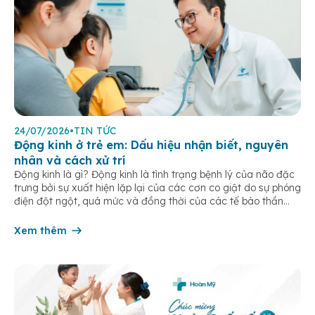
24/07/2026
•
TIN TỨC
Động kinh ở trẻ em: Dấu hiệu nhận biết, nguyên
nhân và cách xử trí
Động kinh là gì? Động kinh là tình trạng bệnh lý của não đặc
trưng bởi sự xuất hiện lặp lại của các cơn co giật do sự phóng
điện đột ngột, quá mức và đồng thời của các tế bào thần
kinh trong não. Những cơn này có thể gây ra rối loạn vận […]
Xem thêm