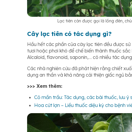
Lạc tiên còn được gọi là lồng đèn, ch
Cây lạc tiên có tác dụng gì?
Hầu hết các phần của cây lạc tiên đều được sử 
tươi hoặc phơi khô để chế biến thành thuốc sắc
Alcaloid, flavonoid, saponin,… có nhiều tác dụng
Các nhà nghiên cứu đã phát hiện rằng chiết xuất
dụng an thần và khả năng cải thiện giấc ngủ 
>>> Xem thêm:
Cỏ mần trầu: Tác dụng, các bài thuốc, lưu ý
Hoa cứt lợn – Liều thuốc diệu kỳ cho bệnh 