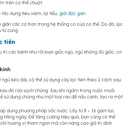
m trên cơ thể chuột.
tác dụng tiêu viêm, lợi tiểu,
giải độc gan
.
 giãn các cơ trơn trong hệ thống cơ của cơ thể. Do đó, lạc
u tử cung.
c tiên
u trị các bệnh như rối loạn giấc ngủ, ngủ không đủ giấc, cơ
kinh
 ngủ kéo dài, có thể sử dụng cây lạc tiên theo 2 cách sau:
i, sau đó rửa sạch chúng. Sau khi ngâm trong nước muối
thể sử dụng chúng như một loại rau để nấu canh, tạo ra một
hể áp dụng phương pháp sắc nước. Lấy từ 8 – 16 gam lạc
ng hằng ngày. Để tăng cường hiệu quả, bạn cũng có thể
chỉ hương vị thơm ngon mà còn nâng cao giá trị dinh