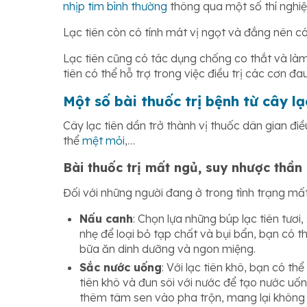
nhịp tim bình thường
thông qua một số thí nghiệ
Lạc tiên còn có tính mát vị ngọt và đắng nên có 
Lạc tiên cũng có tác dụng chống co thắt và làm
tiên có thể hỗ trợ trong việc điều trị các cơn đa
Một số bài thuốc trị bệnh từ cây lạ
Cây lạc tiên dần trở thành vị thuốc dân gian điề
thể
mệt mỏi
,…
Bài thuốc trị mất ngủ, suy nhược thần 
Đối với những người đang ở trong tình trạng mất
Nấu canh
: Chọn lựa những búp lạc tiên tươ
nhẹ để loại bỏ tạp chất và bụi bẩn, bạn có 
bữa ăn dinh dưỡng và ngon miệng.
Sắc nước uống
: Với lạc tiên khô, bạn có t
tiên khô và đun sôi với nước để tạo nước uố
thêm tâm sen vào pha trộn, mang lại không 