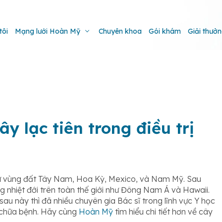
tôi
Mạng lưới Hoàn Mỹ
Chuyên khoa
Gói khám
Giải thưở
y lạc tiên trong điều trị
c từ vùng đất Tây Nam, Hoa Kỳ, Mexico, và Nam Mỹ. Sau
g nhiệt đới trên toàn thế giới như Đông Nam Á và Hawaii.
 sau này thì đã nhiều chuyên gia Bác sĩ trong lĩnh vực Y học
 chữa bệnh. Hãy cùng
Hoàn Mỹ
tìm hiểu chi tiết hơn về cây