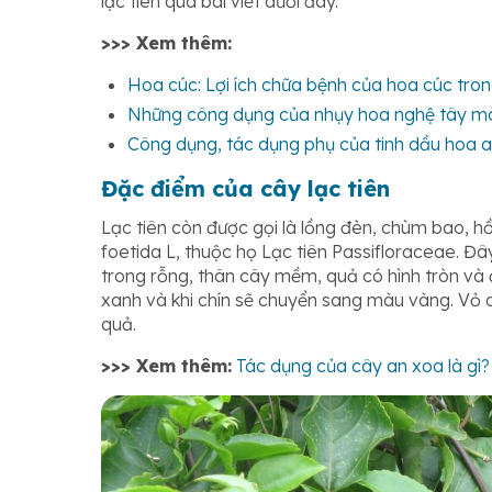
lạc tiên qua bài viết dưới đây.
>>> Xem thêm:
Hoa cúc: Lợi ích chữa bệnh của hoa cúc tron
Những công dụng của nhụy hoa nghệ tây mà
Công dụng, tác dụng phụ của tinh dầu hoa 
Đặc điểm của cây lạc tiên
Lạc tiên còn được gọi là lồng đèn, chùm bao, hồ
foetida L, thuộc họ Lạc tiên Passifloraceae. Đâ
trong rỗng, thân cây mềm, quả có hình tròn và 
xanh và khi chín sẽ chuyển sang màu vàng. Vỏ 
quả.
>>> Xem thêm:
Tác dụng của cây an xoa là gì?