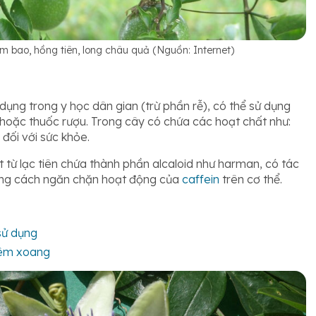
ùm bao, hồng tiên, long châu quả (Nguồn: Internet)
dụng trong y học dân gian (trừ phần rễ), có thể sử dụng
 hoặc thuốc rượu. Trong cây có chứa các hoạt chất như:
 đối với sức khỏe.
 từ lạc tiên chứa thành phần alcaloid như harman, có tác
bằng cách ngăn chặn hoạt động của
caffein
trên cơ thể.
 sử dụng
viêm xoang