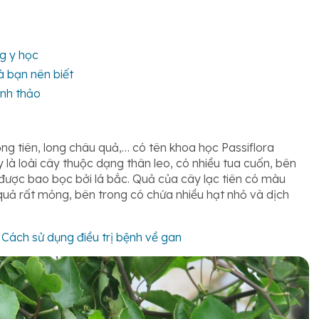
g y học
 bạn nên biết
anh thảo
ng tiên, long châu quả,… có tên khoa học Passiflora
y là loài cây thuộc dạng thân leo, có nhiều tua cuốn, bên
được bao bọc bởi lá bắc. Quả của cây lạc tiên có màu
quả rất mỏng, bên trong có chứa nhiều hạt nhỏ và dịch
 Cách sử dụng điều trị bệnh về gan