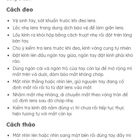
Cách đeo
Vệ sinh tay, sát khuẩn trước khi đeo lens.
Lắc nhẹ lens trong dung dịch bảo vệ để làm giãn lens.
Lấy kính ra khỏi hộp bằng cách trượt nhẹ rồi đặt trên lòng
bàn tay.
Chú ý kiểm tra lens trước khi đeo, kính vòng cung tự nhiên.
Đặt kính lên đầu ngón tay giữa, ngón tay đặt kính phải khô
ráo.
Dùng ngón cái và ngón trỏ của tay còn lại để mở rộng mí
mắt trên và dưới, đảm bảo mắt không chớp.
Mắt nhìn thẳng hoặc nhìn lên, giữ nguyên tay đang cố
định mắt rồi rồi từ từ đặt lens vào mắt.
Nhắm mắt nhẹ nhàng, di chuyển mắt theo vòng tròn để
cố định lens sau đó chớp nhẹ.
Kiểm tra kính đã nằm đúng vị trí chưa rồi tiếp tục thực
hiện tương tự với mắt còn lại.
Cách tháo
Mắt nhìn lên hoặc nhìn sang một bên rồi dùng tay đẩy mi