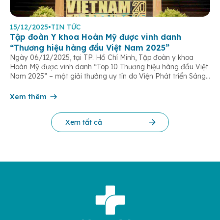
15/12/2025
•
TIN TỨC
Tập đoàn Y khoa Hoàn Mỹ được vinh danh
“Thương hiệu hàng đầu Việt Nam 2025”
Ngày 06/12/2025, tại TP. Hồ Chí Minh, Tập đoàn y khoa
Hoàn Mỹ được vinh danh “Top 10 Thương hiệu hàng đầu Việt
Nam 2025” – một giải thưởng uy tín do Viện Phát triển Sáng
chế và Đổi mới Công nghệ phối hợp với Trung tâm Nghiên
cứu Phát triển Doanh nghiệp Châu Á […]
Xem thêm
Xem tất cả