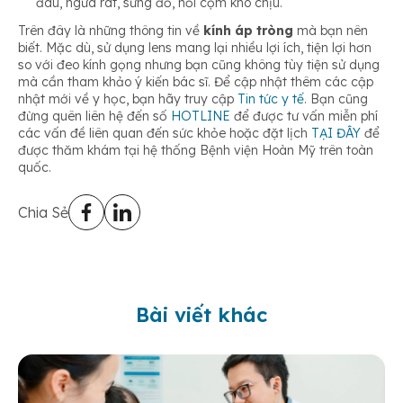
đau, ngứa rát, sưng đỏ, nổi cộm khó chịu.
Trên đây là những thông tin về
kính áp tròng
mà bạn nên
biết. Mặc dù, sử dụng lens mang lại nhiều lợi ích, tiện lợi hơn
so với đeo kính gọng nhưng bạn cũng không tùy tiện sử dụng
mà cần tham khảo ý kiến bác sĩ. Để cập nhật thêm các cập
nhật mới về y học, bạn hãy truy cập
Tin tức y tế
. Bạn cũng
đừng quên liên hệ đến số
HOTLINE
để được tư vấn miễn phí
các vấn đề liên quan đến sức khỏe hoặc đặt lịch
TẠI ĐÂY
để
được thăm khám tại hệ thống Bệnh viện Hoàn Mỹ trên toàn
quốc.
Chia Sẻ
Bài viết khác