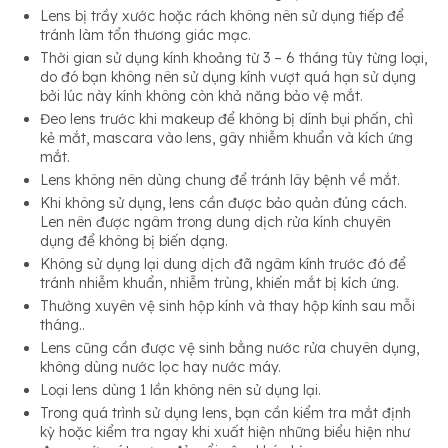
Lens bị trầy xước hoặc rách không nên sử dụng tiếp để
tránh làm tổn thương giác mạc.
Thời gian sử dụng kính khoảng từ 3 – 6 tháng tùy từng loại,
do đó bạn không nên sử dụng kính vượt quá hạn sử dụng
bởi lúc này kính không còn khả năng bảo vệ mắt.
Đeo lens trước khi makeup để không bị dính bụi phấn, chì
kẻ mắt, mascara vào lens, gây nhiễm khuẩn và kích ứng
mắt.
Lens không nên dùng chung để tránh lây bệnh về mắt.
Khi không sử dụng, lens cần được bảo quản đúng cách.
Len nên được ngâm trong dung dịch rửa kính chuyên
dụng để không bị biến dạng.
Không sử dụng lại dung dịch đã ngâm kính trước đó để
tránh nhiễm khuẩn, nhiễm trùng, khiến mắt bị kích ứng.
Thường xuyên vệ sinh hộp kính và thay hộp kính sau mỗi
tháng..
Lens cũng cần được vệ sinh bằng nước rửa chuyên dụng,
không dùng nước lọc hay nước máy.
Loại lens dùng 1 lần không nên sử dụng lại.
Trong quá trình sử dụng lens, bạn cần kiểm tra mắt định
kỳ hoặc kiểm tra ngay khi xuất hiện những biểu hiện như