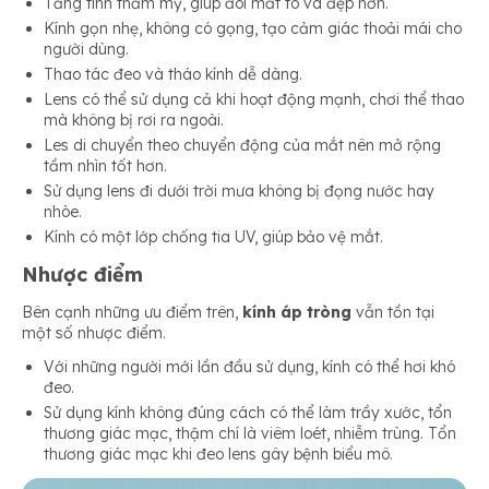
Tăng tính thẩm mỹ, giúp đôi mắt to và đẹp hơn.
Kính gọn nhẹ, không có gọng, tạo cảm giác thoải mái cho
người dùng.
Thao tác đeo và tháo kính dễ dàng.
Lens có thể sử dụng cả khi hoạt động mạnh, chơi thể thao
mà không bị rơi ra ngoài.
Les di chuyển theo chuyển động của mắt nên mở rộng
tầm nhìn tốt hơn.
Sử dụng lens đi dưới trời mưa không bị đọng nước hay
nhòe.
Kính có một lớp chống tia UV, giúp bảo vệ mắt.
Nhược điểm
Bên cạnh những ưu điểm trên,
kính áp tròng
vẫn tồn tại
một số nhược điểm.
Với những người mới lần đầu sử dụng, kính có thể hơi khó
đeo.
Sử dụng kính không đúng cách có thể làm trầy xước, tổn
thương giác mạc, thậm chí là viêm loét, nhiễm trùng. Tổn
thương giác mạc khi đeo lens gây bệnh biểu mô.