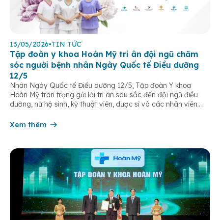
13/05/2026
•
TIN TỨC
Tập đoàn y khoa Hoàn Mỹ tri ân đội ngũ chăm
sóc người bệnh nhân Ngày Quốc tế Điều dưỡng
12/5
Nhân Ngày Quốc tế Điều dưỡng 12/5, Tập đoàn Y khoa
Hoàn Mỹ trân trọng gửi lời tri ân sâu sắc đến đội ngũ điều
dưỡng, nữ hộ sinh, kỹ thuật viên, dược sĩ và các nhân viên
chăm sóc người bệnh trên toàn hệ thống – những người luôn
âm thầm đồng hành trên […]
Xem thêm