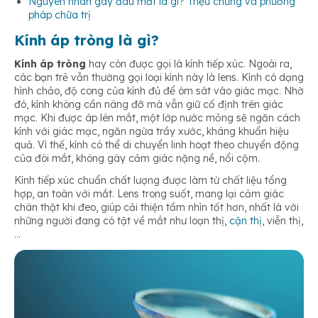
Nguyên nhân gây đau mắt là gì? Triệu chứng và phương
pháp chữa trị
Kính áp tròng là gì?
Kính áp tròng
hay còn được gọi là kính tiếp xúc. Ngoài ra,
các bạn trẻ vẫn thường gọi loại kính này là lens. Kính có dạng
hình chảo, độ cong của kính đủ để ôm sát vào giác mạc. Nhờ
đó, kính không cần nâng đỡ mà vẫn giữ cố định trên giác
mạc. Khi được áp lên mắt, một lớp nước mỏng sẽ ngăn cách
kính với giác mạc, ngăn ngừa trầy xước, kháng khuẩn hiệu
quả. Vì thế, kính có thể di chuyển linh hoạt theo chuyển động
của đôi mắt, không gây cảm giác nặng nề, nổi cộm.
Kính tiếp xúc chuẩn chất lượng được làm từ chất liệu tổng
hợp, an toàn với mắt. Lens trong suốt, mang lại cảm giác
chân thật khi đeo, giúp cải thiện tầm nhìn tốt hơn, nhất là với
những người đang có tật về mắt như loạn thị,
cận thị
, viễn thị,
…