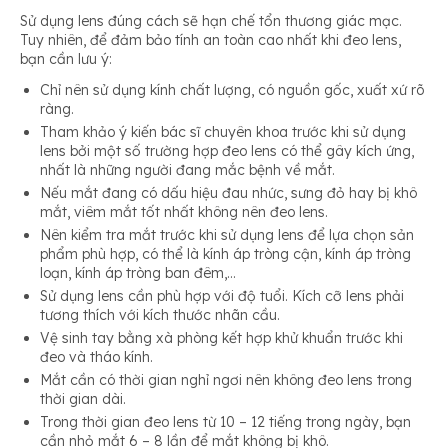
Sử dụng lens đúng cách sẽ hạn chế tổn thương giác mạc.
Tuy nhiên, để đảm bảo tính an toàn cao nhất khi đeo lens,
bạn cần lưu ý:
Chỉ nên sử dụng kính chất lượng, có nguồn gốc, xuất xứ rõ
ràng.
Tham khảo ý kiến bác sĩ chuyên khoa trước khi sử dụng
lens bởi một số trường hợp đeo lens có thể gây kích ứng,
nhất là những người đang mắc bệnh về mắt.
Nếu mắt đang có dấu hiệu đau nhức, sưng đỏ hay bị khô
mắt, viêm mắt tốt nhất không nên đeo lens.
Nên kiểm tra mắt trước khi sử dụng lens để lựa chọn sản
phẩm phù hợp, có thể là kính áp tròng cận, kính áp tròng
loạn, kính áp tròng ban đêm,…
Sử dụng lens cần phù hợp với độ tuổi. Kích cỡ lens phải
tương thích với kích thước nhãn cầu.
Vệ sinh tay bằng xà phòng kết hợp khử khuẩn trước khi
đeo và tháo kính.
Mắt cần có thời gian nghỉ ngơi nên không đeo lens trong
thời gian dài.
Trong thời gian đeo lens từ 10 – 12 tiếng trong ngày, bạn
cần nhỏ mắt 6 – 8 lần để mắt không bị khô.