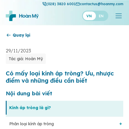
(028) 3820 6001
contactus@hoanmy.com
VN
EN
Quay lại
Hoàn Mỹ
Hoàn Mỹ Gold
29/11/2023
Tác giả: Hoàn Mỹ
Hạnh Phúc
Thuận Mỹ
Có mấy loại kính áp tròng? Ưu, nhược
điểm và những điều cần biết
Nội dung bài viết
Kính áp tròng là gì?
Phân loại kính áp tròng