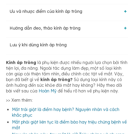
Ưu và nhược điểm của kính áp tròng
Kính giãn tròng
Hướng dẫn đeo, tháo kính áp tròng
Ưu điểm
Kính áp tròng cứng
Lưu ý khi dùng kính áp tròng
Cách đeo
Nhược điểm
Kính áp tròng thẩm thấu
Kính áp tròng
là phụ kiện được nhiều người lựa chọn bởi tính
Cách tháo
tiện lợi, đa năng. Ngoài tác dụng làm đẹp, một số loại kính
còn giúp cải thiện tầm nhìn, điều chỉnh các tật về mắt. Vậy,
bạn đã biết gì về
kính áp tròng?
Sử dụng loại kính này có
ảnh hưởng đến sức khỏe đôi mắt hay không? Hãy theo dõi
bài viết sau của
Hoàn Mỹ
để hiểu rõ hơn về phụ kiện này.
>> Xem thêm:
Mắt trái giật là điềm hay bệnh? Nguyên nhân và cách
khắc phục
Mắt phải giật liên tục là điềm báo hay triệu chứng bệnh về
mắt