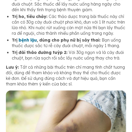
đuôi chuột. Sắc thuốc để lấy nước uống hàng ngày cho
đến khi thấy tình trạng bệnh thuyên giảm.
Trị ho, tiêu chảy:
Các thảo dược trong bài thuốc này chỉ
cần có 30g cây đuôi chuột phơi khô, đun với 1 lít nước trên
lửa nhỏ. Khi nước rút xuống còn một nửa thì bạn lấy thuốc
ra để nguội, chia thành nhiều phần uống trong ngày.
Trị
bệnh lậu
, dùng cho phụ nữ bị sảy thai:
Bạn uống
thuốc được sắc từ rễ cây đuôi chuột, mỗi ngày 1 thang.
Trị đái tháo đường tuýp 2:
Với 30g ngọn và lá cây đuôi
chuột, bạn rửa sạch rồi sắc lấy nước uống thay cho trà.
Lưu ý:
Tất cả những bài thuốc trên chỉ mang tính chất tương
đối, dùng để tham khảo và không thay thế cho thuốc được
kê đơn. Để sử dụng đúng cách và đạt hiệu quả, bạn cần
tham khảo thêm ý kiến của bác sĩ.