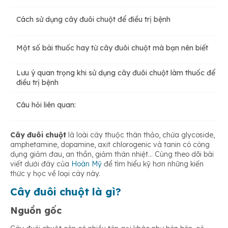
Cách sử dụng cây đuôi chuột để điều trị bệnh
Theo Đông y
Đặc điểm
Một số bài thuốc hay từ cây đuôi chuột mà bạn nên biết
Theo y học hiện đại
Lưu ý quan trọng khi sử dụng cây đuôi chuột làm thuốc để
điều trị bệnh
Câu hỏi liên quan:
Cây đuôi chuột
là loài cây thuộc thân thảo, chứa glycoside,
amphetamine, dopamine, axit chlorogenic và tanin có công
dụng giảm đau, an thần, giảm thân nhiệt… Cùng theo dõi bài
viết dưới đây của
Hoàn Mỹ
để tìm hiểu kỹ hơn những kiến
thức y học về loại cây này.
Cây đuôi chuột là gì?
Nguồn gốc