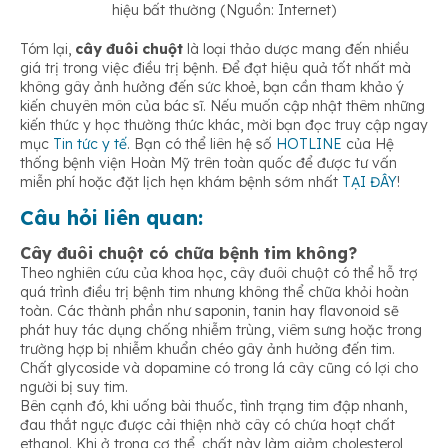
hiệu bất thường (Nguồn: Internet)
Tóm lại,
cây đuôi chuột
là loại thảo dược mang đến nhiều
giá trị trong việc điều trị bệnh. Để đạt hiệu quả tốt nhất mà
không gây ảnh hưởng đến sức khoẻ, bạn cần tham khảo ý
kiến chuyên môn của bác sĩ. Nếu muốn cập nhật thêm những
kiến thức y học thường thức khác, mời bạn đọc truy cập ngay
mục
Tin tức y tế
. Bạn có thể liên hệ số
HOTLINE
của Hệ
thống bệnh viện Hoàn Mỹ trên toàn quốc để được tư vấn
miễn phí hoặc đặt lịch hẹn khám bệnh sớm nhất
TẠI ĐÂY
!
Câu hỏi liên quan:
Cây đuôi chuột có chữa bệnh tim không?
Theo nghiên cứu của khoa học, cây đuôi chuột có thể hỗ trợ
quá trình điều trị bệnh tim nhưng không thể chữa khỏi hoàn
toàn. Các thành phần như saponin, tanin hay flavonoid sẽ
phát huy tác dụng chống nhiễm trùng, viêm sưng hoặc trong
trường hợp bị nhiễm khuẩn chéo gây ảnh hưởng đến tim.
Chất glycoside và dopamine có trong lá cây cũng có lợi cho
người bị suy tim.
Bên cạnh đó, khi uống bài thuốc, tình trạng tim đập nhanh,
đau thắt ngực được cải thiện nhờ cây có chứa hoạt chất
ethanol. Khi ở trong cơ thể, chất này làm giảm cholesterol,