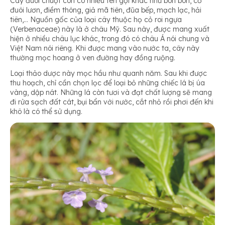
Cây đuôi chuột còn có nhiều tên gọi khác như bôn bôn, cỏ
đuôi lươn, điềm thông, giả mã tiên, đũa bếp, mạch lạc, hải
tiên,… Nguồn gốc của loại cây thuộc họ cỏ roi ngựa
(Verbenaceae) này là ở châu Mỹ. Sau này, được mang xuất
hiện ở nhiều châu lục khác, trong đó có châu Á nói chung và
Việt Nam nói riêng. Khi được mang vào nước ta, cây này
thường mọc hoang ở ven đường hay đồng ruộng.
Loại thảo dược này mọc hầu như quanh năm. Sau khi được
thu hoạch, chỉ cần chọn lọc để loại bỏ những chiếc lá bị úa
vàng, dập nát. Những lá còn tươi và đạt chất lượng sẽ mang
đi rửa sạch đất cát, bụi bẩn với nước, cắt nhỏ rồi phơi đến khi
khô là có thể sử dụng.