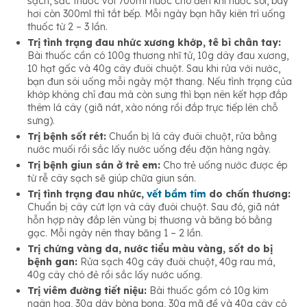
sạch, sắc thuốc với 700ml nước cho đến khi nước sôi, bay
hơi còn 300ml thì tắt bếp. Mỗi ngày bạn hãy kiên trì uống
thuốc từ 2 – 3 lần.
Trị tình trạng đau nhức xương khớp, tê bì chân tay:
Bài thuốc cần có 100g thương nhĩ tử, 10g dây đau xương,
10 hạt gấc và 40g cây đuôi chuột. Sau khi rửa với nước,
bạn đun sôi uống mỗi ngày một thang. Nếu tình trạng của
khớp không chỉ đau mà còn sưng thì bạn nên kết hợp đắp
thêm lá cây (giã nát, xào nóng rồi đắp trực tiếp lên chỗ
sưng).
Trị bệnh sốt rét:
Chuẩn bị lá cây đuôi chuột, rửa bằng
nước muối rồi sắc lấy nước uống đều đặn hàng ngày.
Trị bệnh giun sán ở trẻ em:
Cho trẻ uống nước được ép
từ rễ cây sạch sẽ giúp chữa giun sán.
Trị tình trạng đau nhức,
vết bầm tím
do chấn thương:
Chuẩn bị cây cứt lợn và cây đuôi chuột. Sau đó, giã nát
hỗn hợp này đắp lên vùng bị thương và băng bó bằng
gạc. Mỗi ngày nên thay băng 1 – 2 lần.
Trị chứng vàng da, nước tiểu màu vàng, sốt do bị
bệnh gan:
Rửa sạch 40g cây đuôi chuột, 40g rau má,
40g cây chó đẻ rồi sắc lấy nước uống.
Trị viêm đường tiết niệu:
Bài thuốc gồm có 10g kim
ngân hoa, 30g dây bòng bong, 30g mã đề và 40g cây cỏ