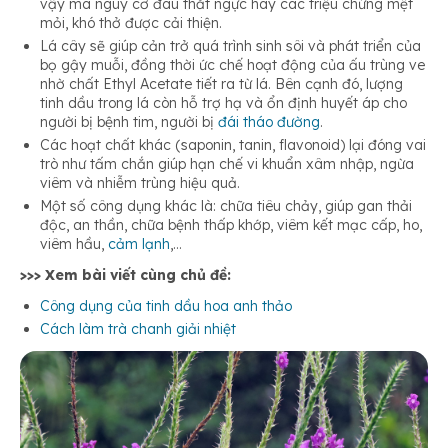
vậy mà nguy cơ đau thắt ngực hay các triệu chứng mệt
mỏi, khó thở được cải thiện.
Lá cây sẽ giúp cản trở quá trình sinh sôi và phát triển của
bọ gậy muỗi, đồng thời ức chế hoạt động của ấu trùng ve
nhờ chất Ethyl Acetate tiết ra từ lá. Bên cạnh đó, lượng
tinh dầu trong lá còn hỗ trợ hạ và ổn định huyết áp cho
người bị bệnh tim, người bị
đái tháo đường
.
Các hoạt chất khác (saponin, tanin, flavonoid) lại đóng vai
trò như tấm chắn giúp hạn chế vi khuẩn xâm nhập, ngừa
viêm và nhiễm trùng hiệu quả.
Một số công dụng khác là: chữa tiêu chảy, giúp gan thải
độc, an thần, chữa bệnh thấp khớp, viêm kết mạc cấp, ho,
viêm hầu,
cảm lạnh
,…
>>> Xem bài viết cùng chủ đề:
Công dụng của tinh dầu hoa anh thảo
Cách làm trà chanh giải nhiệt