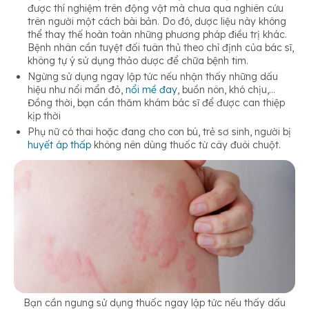
được thí nghiệm trên động vật mà chưa qua nghiên cứu
trên người một cách bài bản. Do đó, dược liệu này không
thể thay thế hoàn toàn những phương pháp điều trị khác.
Bệnh nhân cần tuyệt đối tuân thủ theo chỉ định của bác sĩ,
không tự ý sử dụng thảo dược để chữa bệnh tim.
Ngừng sử dụng ngay lập tức nếu nhận thấy những dấu
hiệu như nổi mẩn đỏ,
nổi mề đay
, buồn nôn, khó chịu,…
Đồng thời, bạn cần thăm khám bác sĩ để được can thiệp
kịp thời
Phụ nữ có thai hoặc đang cho con bú, trẻ sơ sinh, người bị
huyết áp thấp
không nên dùng thuốc từ cây đuôi chuột.
Bạn cần ngưng sử dụng thuốc ngay lập tức nếu thấy dấu