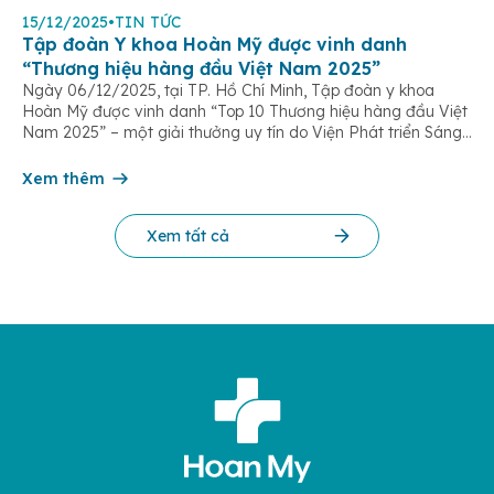
15/12/2025
•
TIN TỨC
Tập đoàn Y khoa Hoàn Mỹ được vinh danh
“Thương hiệu hàng đầu Việt Nam 2025”
Ngày 06/12/2025, tại TP. Hồ Chí Minh, Tập đoàn y khoa
Hoàn Mỹ được vinh danh “Top 10 Thương hiệu hàng đầu Việt
Nam 2025” – một giải thưởng uy tín do Viện Phát triển Sáng
chế và Đổi mới Công nghệ phối hợp với Trung tâm Nghiên
cứu Phát triển Doanh nghiệp Châu Á […]
Xem thêm
Xem tất cả