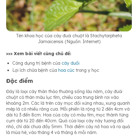
Tên khoa học của cây đuôi chuột là Stachytarpheta
Jamaicensis (Nguồn: Internet)
>>> Xem bài viết cùng chủ đề:
Công dụng trị bệnh của
cây duối
Lợi ích chữa bệnh của
hoa cúc
trong y học
Đặc điểm
Đây là loại cây thân thảo thường sống lâu năm, cây đuôi
chuột có thân màu lục tím, chiều cao trung bình rơi vào
khoảng 2m. Các lá trên cây mọc đối xứng nhau, xung quanh
mép lá có nhiều răng cưa. Mỗi phiến lá rộng từ 2 đến 4cm và
dài từ 3 đến 8cm. Hoa của cây có màu tím, mọc thành từng
cụm dài từ 20 đến 40cm. Quả của loại cây này tương đối
nhỏ, chỉ dài chưa đầy 5mm. Thời điểm cây nở hoa và ra quả
là mùa hè, vào tháng 4 và tháng 6 mỗi năm.