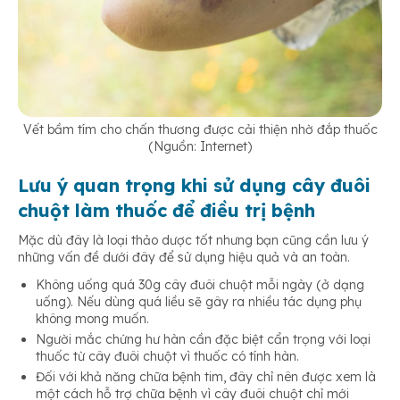
Vết bầm tím cho chấn thương được cải thiện nhờ đắp thuốc
(Nguồn: Internet)
Lưu ý quan trọng khi sử dụng cây đuôi
chuột làm thuốc để điều trị bệnh
Mặc dù đây là loại thảo dược tốt nhưng bạn cũng cần lưu ý
những vấn đề dưới đây để sử dụng hiệu quả và an toàn.
Không uống quá 30g cây đuôi chuột mỗi ngày (ở dạng
uống). Nếu dùng quá liều sẽ gây ra nhiều tác dụng phụ
không mong muốn.
Người mắc chứng hư hàn cần đặc biệt cẩn trọng với loại
thuốc từ cây đuôi chuột vì thuốc có tính hàn.
Đối với khả năng chữa bệnh tim, đây chỉ nên được xem là
một cách hỗ trợ chữa bệnh vì cây đuôi chuột chỉ mới