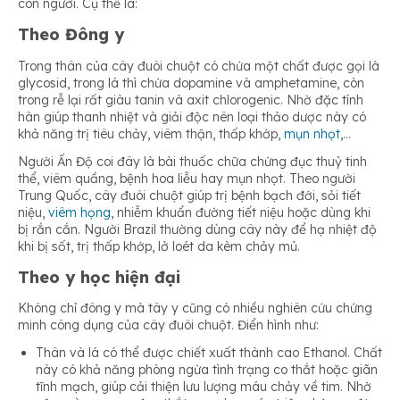
con người. Cụ thể là:
Theo Đông y
Trong thân của cây đuôi chuột có chứa một chất được gọi là
glycosid, trong lá thì chứa dopamine và amphetamine, còn
trong rễ lại rất giàu tanin và axit chlorogenic. Nhờ đặc tính
hàn giúp thanh nhiệt và giải độc nên loại thảo dược này có
khả năng trị tiêu chảy, viêm thận, thấp khớp,
mụn nhọt
,…
Người Ấn Độ coi đây là bài thuốc chữa chứng đục thuỷ tinh
thể, viêm quầng, bệnh hoa liễu hay mụn nhọt. Theo người
Trung Quốc, cây đuôi chuột giúp trị bệnh bạch đới, sỏi tiết
niệu,
viêm họng
, nhiễm khuẩn đường tiết niệu hoặc dùng khi
bị rắn cắn. Người Brazil thường dùng cây này để hạ nhiệt độ
khi bị sốt, trị thấp khớp, lở loét da kèm chảy mủ.
Theo y học hiện đại
Không chỉ đông y mà tây y cũng có nhiều nghiên cứu chứng
minh công dụng của cây đuôi chuột. Điển hình như:
Thân và lá có thể được chiết xuất thành cao Ethanol. Chất
này có khả năng phòng ngừa tình trạng co thắt hoặc giãn
tĩnh mạch, giúp cải thiện lưu lượng máu chảy về tim. Nhờ