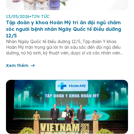
13/05/2026
•
TIN TỨC
Tập đoàn y khoa Hoàn Mỹ tri ân đội ngũ chăm
sóc người bệnh nhân Ngày Quốc tế Điều dưỡng
12/5
Nhân Ngày Quốc tế Điều dưỡng 12/5, Tập đoàn Y khoa
Hoàn Mỹ trân trọng gửi lời tri ân sâu sắc đến đội ngũ điều
dưỡng, nữ hộ sinh, kỹ thuật viên, dược sĩ và các nhân viên
chăm sóc người bệnh trên toàn hệ thống – những người luôn
âm thầm đồng hành trên […]
Xem thêm