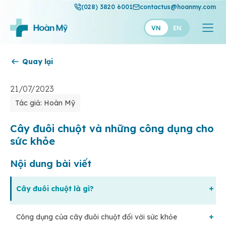
(028) 3820 6001
contactus@hoanmy.com
VN
EN
Quay lại
Hoàn Mỹ
Hoàn Mỹ Gold
21/07/2023
Tác giả: Hoàn Mỹ
Hạnh Phúc
Thuận Mỹ
Cây đuôi chuột và những công dụng cho
sức khỏe
Nội dung bài viết
Cây đuôi chuột là gì?
Công dụng của cây đuôi chuột đối với sức khỏe
Nguồn gốc