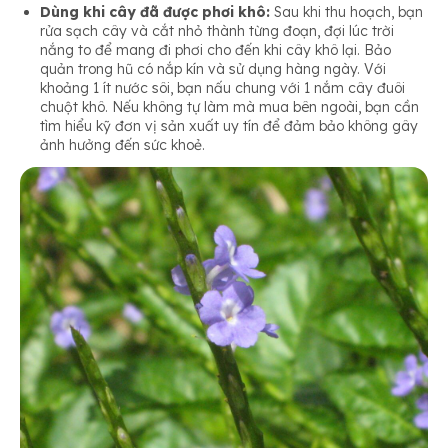
Dùng khi cây đã được phơi khô:
Sau khi thu hoạch, bạn
rửa sạch cây và cắt nhỏ thành từng đoạn, đợi lúc trời
nắng to để mang đi phơi cho đến khi cây khô lại. Bảo
quản trong hũ có nắp kín và sử dụng hàng ngày. Với
khoảng 1 ít nước sôi, bạn nấu chung với 1 nắm cây đuôi
chuột khô. Nếu không tự làm mà mua bên ngoài, bạn cần
tìm hiểu kỹ đơn vị sản xuất uy tín để đảm bảo không gây
ảnh hưởng đến sức khoẻ.