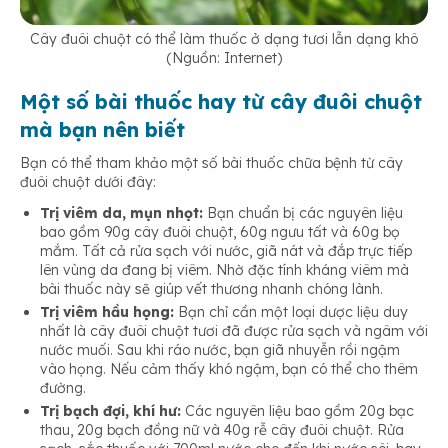
Cây đuôi chuột có thể làm thuốc ở dạng tươi lẫn dạng khô
(Nguồn: Internet)
Một số bài thuốc hay từ cây đuôi chuột
mà bạn nên biết
Bạn có thể tham khảo một số bài thuốc chữa bệnh từ cây
đuôi chuột dưới đây:
Trị viêm da, mụn nhọt:
Bạn chuẩn bị các nguyên liệu
bao gồm 90g cây đuôi chuột, 60g ngưu tất và 60g bọ
mắm. Tất cả rửa sạch với nước, giã nát và đắp trực tiếp
lên vùng da đang bị viêm. Nhờ đặc tính kháng viêm mà
bài thuốc này sẽ giúp vết thương nhanh chóng lành.
Trị viêm hầu họng:
Bạn chỉ cần một loại dược liệu duy
nhất là cây đuôi chuột tươi đã được rửa sạch và ngâm với
nước muối. Sau khi ráo nước, bạn giã nhuyễn rồi ngậm
vào họng. Nếu cảm thấy khó ngậm, bạn có thể cho thêm
đường.
Trị bạch đợi, khí hư:
Các nguyên liệu bao gồm 20g bạc
thau, 20g bạch đồng nữ và 40g rễ cây đuôi chuột. Rửa