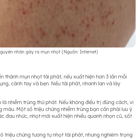
guyên nhân gây ra mụn nhọt (Nguồn: Internet)
n thành mụn nhọt tái phát, nếu xuất hiện hơn 3 lần mỗi
ng, cánh tay và bẹn. Nếu tái phát, nhanh lan và lây
là nhiễm trùng thứ phát. Nếu không điều trị đúng cách, vi
máu. Một số triệu chứng nhiễm trùng bạn cần phải lưu ý
ác đau nhức, nhọt mới xuất hiện nhiều quanh nhọn cũ, sốt
ó triệu chứng tương tự nhọt tái phát, nhưng nghiêm trọng