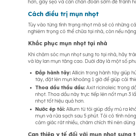
hơn, gây sẹo và cần chẩn đoán sớm để tránh h
Cách điều trị mụn nhọt
Tùy vào từng tình trạng nhọt mà sẽ có những cá
nghiêm trọng có thể chữa tại nhà, còn nếu nặng 
Khắc phục mụn nhọt tại nhà
Khi chăm sóc mụn nhọt sưng to tại nhà, hãy tr
và lây lan mụn tăng cao. Dưới đây là một số p
Đắp hành tây:
Allicin trong hành tây giúp h
tây, đặt lên mụn khoảng 1 giờ để giúp cải thi
Thoa dầu thầu dầu:
Axit ricinoleic trong 
nhọt. Thoa dầu này trực tiếp lên nốt mụn 3 l
nhọt tốt hiệu quả hơn.
Nước ép tỏi:
Allium từ tỏi giúp đẩy mủ ra kh
mụn và rửa sạch sau 5 phút. Tỏi có tính nó
cảm giác rát nhiều, châm chích thì nên dừng l
Can thiệp y tế đối với mụn nhọt sưng 