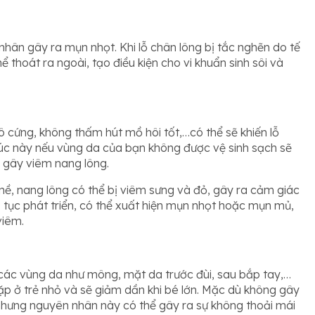
nhân gây ra mụn nhọt. Khi lỗ chân lông bị tắc nghẽn do tế
 thoát ra ngoài, tạo điều kiện cho vi khuẩn sinh sôi và
 cứng, không thấm hút mồ hôi tốt,…có thể sẽ khiến lỗ
Lúc này nếu vùng da của bạn không được vệ sinh sạch sẽ
, gây viêm nang lông.
nề, nang lông có thể bị viêm sưng và đỏ, gây ra cảm giác
p tục phát triển, có thể xuất hiện mụn nhọt hoặc mụn mủ,
viêm.
các vùng da như mông, mặt da trước đùi, sau bắp tay,…
ặp ở trẻ nhỏ và sẽ giảm dần khi bé lớn. Mặc dù không gây
 nhưng nguyên nhân này có thể gây ra sự không thoải mái