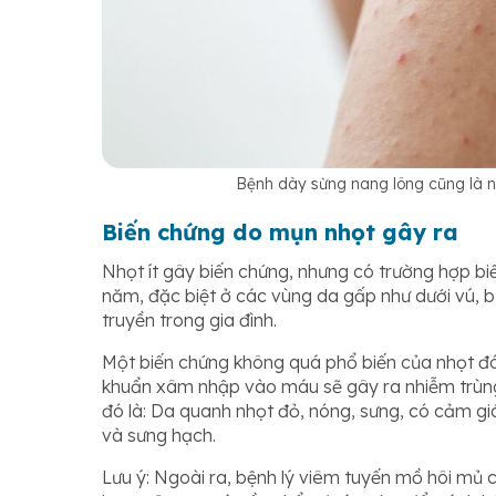
Bệnh dày sừng nang lông cũng là n
Biến chứng do mụn nhọt gây ra
Nhọt ít gây biến chứng, nhưng có trường hợp biế
năm, đặc biệt ở các vùng da gấp như dưới vú, bụ
truyền trong gia đình.
Một biến chứng không quá phổ biến của nhọt đó 
khuẩn xâm nhập vào máu sẽ gây ra nhiễm trùng 
đó là: Da quanh nhọt đỏ, nóng, sưng, có cảm gi
và sưng hạch.
Lưu ý: Ngoài ra, bệnh lý viêm tuyến mồ hôi mủ c