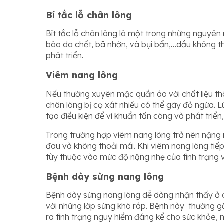
Bí tắc lỗ chân lông
Bít tắc lỗ chân lông là một trong những nguyên 
bào da chết, bã nhờn, và bụi bẩn,…dầu không thể
phát triển.
Viêm nang lông
Nếu thường xuyên mặc quần áo với chất liệu thô
chân lông bị cọ xát nhiều có thể gây đỏ ngứa. 
tạo điều kiện để vi khuẩn tấn công và phát triển
Trong trường hợp viêm nang lông trở nên nặng 
đau và không thoải mái. Khi viêm nang lông tiế
tùy thuộc vào mức độ nặng nhẹ của tình trạng 
Bệnh dày sừng nang lông
Bệnh dày sừng nang lông dễ dàng nhận thấy ở 
với những lớp sừng khô ráp. Bệnh này thường g
ra tình trạng nguy hiểm đáng kể cho sức khỏe,