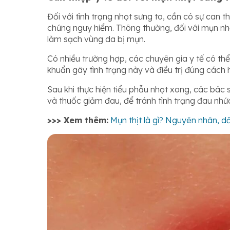
Đối với tình trạng nhọt sưng to, cần có sự can 
chứng nguy hiểm. Thông thường, đối với mụn nhọ
làm sạch vùng da bị mụn.
Có nhiều trường hợp, các chuyên gia y tế có thể
khuẩn gây tình trạng này và điều trị đúng cách 
Sau khi thực hiện tiểu phẫu nhọt xong, các bác
và thuốc giảm đau, để tránh tình trạng đau nhứ
>>> Xem thêm:
Mụn thịt là gì? Nguyên nhân, dấ