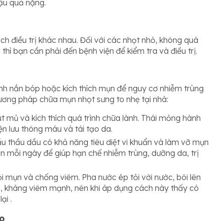
ậu quả nặng.
ch điều trị khác nhau. Đối với các nhọt nhỏ, không quá
thì bạn cần phải đến bệnh viện để kiểm tra và điều trị.
ánh nắn bóp hoặc kích thích mụn để nguy cơ nhiễm trùng
hương pháp chữa mụn nhọt sưng to nhẹ tại nhà:
út mủ và kích thích quá trình chữa lành. Thái mỏng hành
ện lưu thông máu và tái tạo da.
dầu thầu dầu có khả năng tiêu diệt vi khuẩn và làm vỡ mụn
ần mỗi ngày để giúp hạn chế nhiễm trùng, dưỡng da, trị
ỏi mụn và chống viêm. Pha nước ép tỏi với nước, bôi lên
ng, kháng viêm mạnh, nên khi áp dụng cách này thấy có
ại .
to