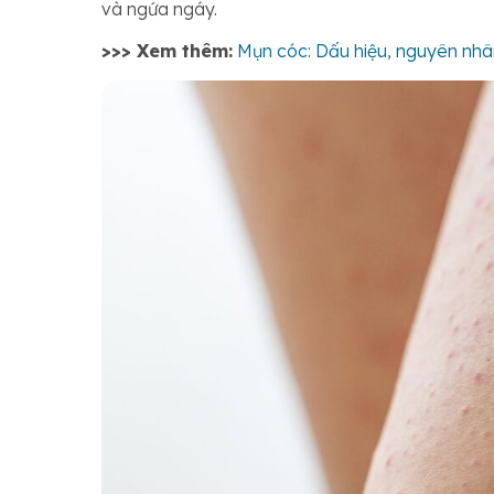
và ngứa ngáy.
>>> Xem thêm:
Mụn cóc: Dấu hiệu, nguyên nhâ