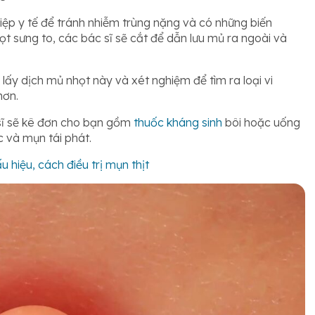
thiệp y tế để tránh nhiễm trùng nặng và có những biến
t sưng to, các bác sĩ sẽ cắt để dẫn lưu mủ ra ngoài và
 lấy dịch mủ nhọt này và xét nghiệm để tìm ra loại vi
hơn.
 sĩ sẽ kê đơn cho bạn gồm
thuốc kháng sinh
bôi hoặc uống
c và mụn tái phát.
u hiệu, cách điều trị mụn thịt