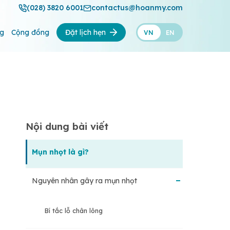
(028) 3820 6001
contactus@hoanmy.com
ng
Cộng đồng
Đặt lịch hẹn
VN
EN
Nội dung bài viết
Mụn nhọt là gì?
Nguyên nhân gây ra mụn nhọt
Bí tắc lỗ chân lông