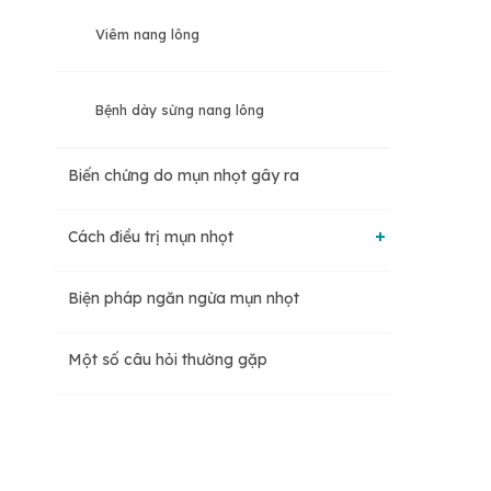
Viêm nang lông
Bệnh dày sừng nang lông
Biến chứng do mụn nhọt gây ra
Cách điều trị mụn nhọt
Biện pháp ngăn ngừa mụn nhọt
Khắc phục mụn nhọt tại nhà
Một số câu hỏi thường gặp
Can thiệp y tế đối với mụn nhọt sưng to