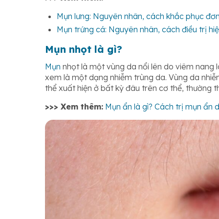
Mụn lưng: Nguyên nhân, cách khắc phục đơn
Mụn trứng cá: Nguyên nhân, cách điều trị hi
Mụn nhọt là gì?
Mụn
nhọt là một vùng da nổi lên do viêm nang l
xem là một dạng nhiễm trùng da. Vùng da nhiễm
thể xuất hiện ở bất kỳ đâu trên cơ thể, thường th
>>> Xem thêm:
Mụn ẩn là gì? Cách trị mụn ẩn 