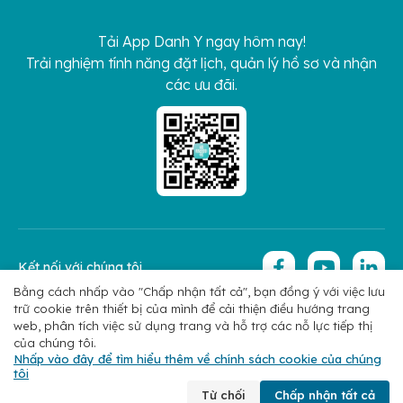
Tải App Danh Y ngay hôm nay!
Trải nghiệm tính năng đặt lịch, quản lý hồ sơ và nhận
các ưu đãi.
Kết nối với chúng tôi
Bằng cách nhấp vào "Chấp nhận tất cả", bạn đồng ý với việc lưu
trữ cookie trên thiết bị của mình để cải thiện điều hướng trang
Copyright 2026 © Hoan My Corporation
Chính sách bảo mật
web, phân tích việc sử dụng trang và hỗ trợ các nỗ lực tiếp thị
của chúng tôi.
Nhấp vào đây để tìm hiểu thêm về chính sách cookie của chúng
tôi
Chuyên khoa
Tìm bác sĩ
Đặt lịch
Liên hệ
Từ chối
Chấp nhận tất cả