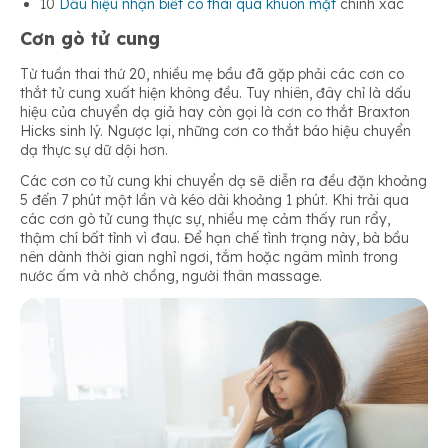
10
Dấu hiệu nhận biết có thai qua khuôn mặt
chính xác
Cơn gò tử cung
Từ tuần thai thứ 20, nhiều mẹ bầu đã gặp phải các cơn co
thắt tử cung xuất hiện không đều. Tuy nhiên, đây chỉ là dấu
hiệu của chuyển dạ giả hay còn gọi là cơn co thắt Braxton
Hicks sinh lý. Ngược lại, những cơn co thắt báo hiệu chuyển
dạ thực sự dữ dội hơn.
Các cơn co tử cung khi chuyển dạ sẽ diễn ra đều đặn khoảng
5 đến 7 phút một lần và kéo dài khoảng 1 phút. Khi trải qua
các cơn gò tử cung thực sự, nhiều mẹ cảm thấy run rẩy,
thậm chí bất tỉnh vì đau. Để hạn chế tình trạng này, bà bầu
nên dành thời gian nghỉ ngơi, tắm hoặc ngâm mình trong
nước ấm và nhờ chồng, người thân massage.