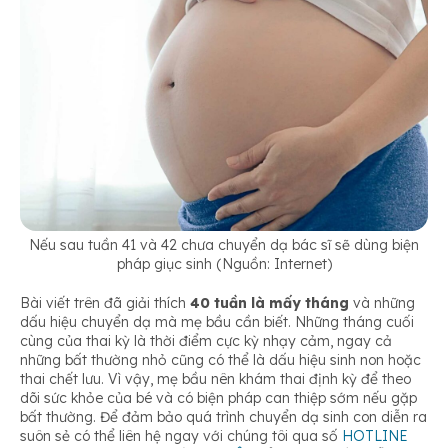
Nếu sau tuần 41 và 42 chưa chuyển dạ bác sĩ sẽ dùng biện
pháp giục sinh (Nguồn: Internet)
Bài viết trên đã giải thích
40 tuần là mấy tháng
và những
dấu hiệu chuyển dạ mà mẹ bầu cần biết. Những tháng cuối
cùng của thai kỳ là thời điểm cực kỳ nhạy cảm, ngay cả
những bất thường nhỏ cũng có thể là dấu hiệu sinh non hoặc
thai chết lưu. Vì vậy, mẹ bầu nên khám thai định kỳ để theo
dõi sức khỏe của bé và có biện pháp can thiệp sớm nếu gặp
bất thường. Để đảm bảo quá trình chuyển dạ sinh con diễn ra
suôn sẻ có thể liên hệ ngay với chúng tôi qua số
HOTLINE