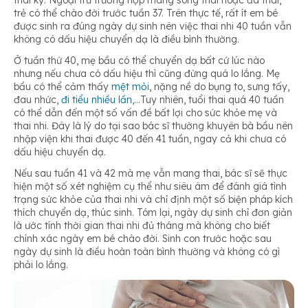
thai kỳ. Ngoại trừ trường hợp mang song thai hoặc đa thai,
trẻ có thể chào đời trước tuần 37. Trên thực tế, rất ít em bé
được sinh ra đúng ngày dự sinh nên việc thai nhi 40 tuần vẫn
không có dấu hiệu chuyển dạ là điều bình thường.
Ở tuần thứ 40, mẹ bầu có thể chuyển dạ bất cứ lúc nào
nhưng nếu chưa có dấu hiệu thì cũng đừng quá lo lắng. Mẹ
bầu có thể cảm thấy
mệt mỏi
, nặng nề do bụng to, sưng tấy,
đau nhức,
đi tiểu nhiều lần
,…Tuy nhiên, tuổi thai quá 40 tuần
có thể dẫn đến một số vấn đề bất lợi cho sức khỏe mẹ và
thai nhi. Đây là lý do tại sao bác sĩ thường khuyên bà bầu nên
nhập viện khi thai được 40 đến 41 tuần, ngay cả khi chưa có
dấu hiệu chuyển dạ.
Nếu sau tuần 41 và 42 mà mẹ vẫn mang thai, bác sĩ sẽ thực
hiện một số xét nghiệm cụ thể như siêu âm để đánh giá tình
trạng sức khỏe của thai nhi và chỉ định một số biện pháp kích
thích chuyển dạ, thúc sinh. Tóm lại, ngày dự sinh chỉ đơn giản
là ước tính thời gian thai nhi đủ tháng mà không cho biết
chính xác ngày em bé chào đời. Sinh con trước hoặc sau
ngày dự sinh là điều hoàn toàn bình thường và không có gì
phải lo lắng.