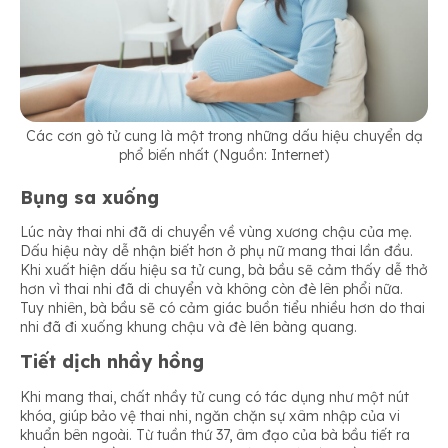
Các cơn gò tử cung là một trong những dấu hiệu chuyển dạ
phổ biến nhất (Nguồn: Internet)
Bụng sa xuống
Lúc này thai nhi đã di chuyển về vùng xương chậu của mẹ.
Dấu hiệu này dễ nhận biết hơn ở phụ nữ mang thai lần đầu.
Khi xuất hiện dấu hiệu sa tử cung, bà bầu sẽ cảm thấy dễ thở
hơn vì thai nhi đã di chuyển và không còn đè lên phổi nữa.
Tuy nhiên, bà bầu sẽ có cảm giác buồn tiểu nhiều hơn do thai
nhi đã đi xuống khung chậu và đè lên bàng quang.
Tiết dịch nhầy hồng
Khi mang thai, chất nhầy tử cung có tác dụng như một nút
khóa, giúp bảo vệ thai nhi, ngăn chặn sự xâm nhập của vi
khuẩn bên ngoài. Từ tuần thứ 37, âm đạo của bà bầu tiết ra