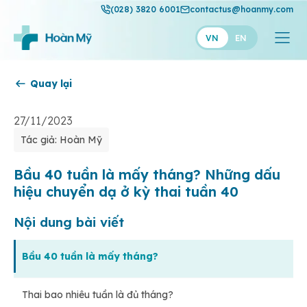
(028) 3820 6001
contactus@hoanmy.com
VN
EN
Quay lại
Hoàn Mỹ
Hoàn Mỹ Gold
27/11/2023
Tác giả: Hoàn Mỹ
Hạnh Phúc
Thuận Mỹ
Bầu 40 tuần là mấy tháng? Những dấu
hiệu chuyển dạ ở kỳ thai tuần 40
Nội dung bài viết
Bầu 40 tuần là mấy tháng?
Thai bao nhiêu tuần là đủ tháng?