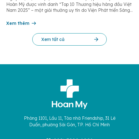
Hoàn Mỹ được vinh danh “Top 10 Thương hiệu hàng đầu Việt
Nam 2025” – một giải thưởng uy tín do Viện Phát triển Sáng
chế và Đổi mới Công nghệ phối hợp với Trung tâm Nghiên
cứu Phát triển Doanh nghiệp Châu Á […]
Xem thêm
Xem tất cả
Phòng 1101, Lầu 11, Tòa nhà Friendship, 31 Lê
Duẩn, phường Sài Gòn, TP. Hồ Chí Minh