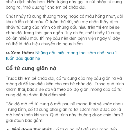
nhiều dịch nhầy hơn. Hiện tượng này gọi là nút nhầy tử cung
bong ra, “mở đường” cho em bé chào đời.
Chất nhầy tử cung thường trong hoặc có màu hồng nhạt, đôi
khi có lẫn chút máu. Ở tuần thứ 40, nếu mẹ nhận thấy dịch
nhầy tử cung của mình có những dấu hiệu trên thì em bé sẽ
chào đời trong thời gian ngắn. Tuy nhiên, chất nhầy tử cung
có lẫn nhiều máu thì mẹ bầu nên đến bệnh viện ngay vì đây
có thể là dấu hiệu chuyển dạ nguy hiểm.
>> Xem thêm:
Những dấu hiệu mang thai sớm nhất sau 1
tuần đầu quan hệ
Cổ tử cung giãn nở
Trước khi em bé chào đời, cổ tử cung của mẹ bầu giãn ra và
mỏng đi để tạo điều kiện cho em bé chào đời. Trong quá trình
khám thai, bác sĩ sẽ đo và theo dõi độ giãn, mỏng của cổ tử
cung để dự đoán thời điểm sinh.
Tốc độ mở cổ tử cung ở mỗi phụ nữ mang thai sẽ khác nhau.
Trung bình, cổ tử cung phải giãn ra tới 10cm mới được coi là
mở hoàn toàn khi sinh. Quá trình này thường được chia làm 2
giai đoạn bao gồm:
Giai đoạn thứ nhất:
Cổ tử cung bắt đầu mở rộng đến