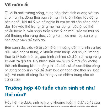
Vỡ nước ối
Túi ối là môi trường sống, cung cấp chất dinh dưỡng và oxy
cho thai nhi, đồng thời bảo vệ thai nhi khỏi những tác động
bên ngoài. Khi túi ối vỡ có nghĩa là em bé đã sẵn sàng chào
đời. Tùy vào thể trạng từng mẹ mà lượng nước ối có thể
nhiều hoặc ít. Nếu nhận thấy nước ối có màu sắc và mùi hôi
bất thường như vàng đục, vàng xanh, có mùi hôi,…sản phụ
nên nhập viện để theo dõi.
Bên cạnh đó, việc vỡ ối có thể ảnh hưởng đến thai nhi và tạo
điều kiện cho vi trùng, vi khuẩn xâm nhập. Với phụ nữ mang
thai từ 37 tuần trở lên, quá trình sinh nở sẽ diễn ra trong vòng
12 đến 24 giờ tới. Tuy nhiên, nếu mẹ bị vỡ ối mà vẫn không
thể sinh thường bình thường thì các bác sĩ sẽ can thiệp bằng
phương pháp sinh mổ để đảm bảo an toàn cho thai nhi. Đặc
biệt, vỡ nước ối càng lâu thì nguy cơ nhiễm trùng cho bé
càng cao.
Trường hợp 40 tuần chưa sinh sẽ như
thế nào?
Hầu hết trẻ được sinh ra trong khoảng tuần thứ 37 và 41 của