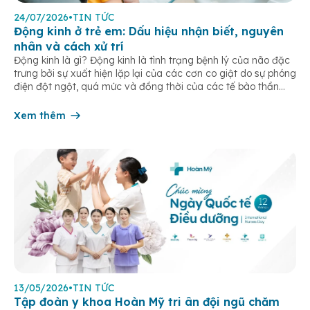
24/07/2026
•
TIN TỨC
Động kinh ở trẻ em: Dấu hiệu nhận biết, nguyên
nhân và cách xử trí
Động kinh là gì? Động kinh là tình trạng bệnh lý của não đặc
trưng bởi sự xuất hiện lặp lại của các cơn co giật do sự phóng
điện đột ngột, quá mức và đồng thời của các tế bào thần
kinh trong não. Những cơn này có thể gây ra rối loạn vận […]
Xem thêm
13/05/2026
•
TIN TỨC
Tập đoàn y khoa Hoàn Mỹ tri ân đội ngũ chăm