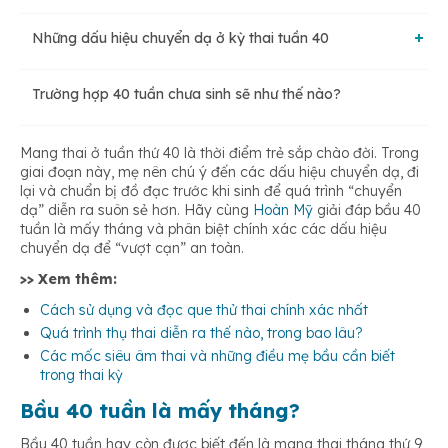
Những dấu hiệu chuyển dạ ở kỳ thai tuần 40
Trường hợp 40 tuần chưa sinh sẽ như thế nào?
Đau thắt lưng, chuột rút
Mang thai ở tuần thứ 40 là thời điểm trẻ sắp chào đời. Trong
Giãn khớp
giai đoạn này, mẹ nên chú ý đến các dấu hiệu chuyển dạ, đi
lại và chuẩn bị đồ đạc trước khi sinh để quá trình “chuyển
dạ” diễn ra suôn sẻ hơn. Hãy cùng
Hoàn Mỹ
giải đáp bầu 40
tuần là mấy tháng và phân biệt chính xác các dấu hiệu
Cơn gò tử cung
chuyển dạ để “vượt cạn” an toàn.
>> Xem thêm:
Bụng sa xuống
Cách sử dụng và đọc que thử thai chính xác nhất
Quá trình thụ thai diễn ra thế nào, trong bao lâu?
Các mốc siêu âm thai và những điều mẹ bầu cần biết
Tiết dịch nhầy hồng
trong thai kỳ
Bầu 40 tuần là mấy tháng?
Cổ tử cung giãn nở
Bầu 40 tuần hay còn được biết đến là mang thai tháng thứ 9,