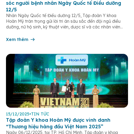
sóc người bệnh nhân Ngày Quốc tế Điều dưỡng
12/5
Nhân Ngày Quốc tế Điều dưỡng 12/5, Tập đoàn Y khoa
Hoàn Mỹ trân trọng gửi lời tri ân sâu sắc đến đội ngũ điều
dưỡng, nữ hộ sinh, kỹ thuật viên, dược sĩ và các nhân viên
chăm sóc người bệnh trên toàn hệ thống – những người luôn
âm thầm đồng hành trên […]
Xem thêm
15/12/2025
•
TIN TỨC
Tập đoàn Y khoa Hoàn Mỹ được vinh danh
“Thương hiệu hàng đầu Việt Nam 2025”
Ngày 06/12/2025, tại TP. Hồ Chí Minh, Tập đoàn y khoa