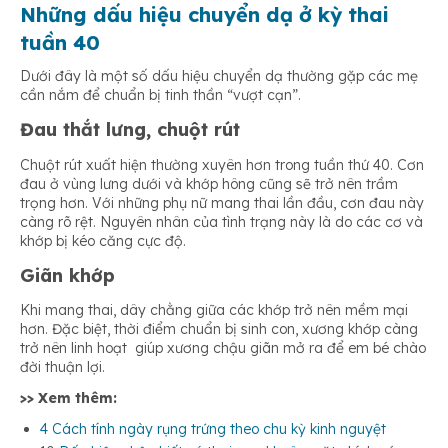
Những dấu hiệu chuyển dạ ở kỳ thai
tuần 40
Dưới đây là một số dấu hiệu chuyển dạ thường gặp các mẹ
cần nắm để chuẩn bị tinh thần “vượt cạn”.
Đau thắt lưng, chuột rút
Chuột rút xuất hiện thường xuyên hơn trong tuần thứ 40. Cơn
đau ở vùng lưng dưới và khớp hông cũng sẽ trở nên trầm
trọng hơn. Với những phụ nữ mang thai lần đầu, cơn đau này
càng rõ rệt. Nguyên nhân của tình trạng này là do các cơ và
khớp bị kéo căng cực độ.
Giãn khớp
Khi mang thai, dây chằng giữa các khớp trở nên mềm mại
hơn. Đặc biệt, thời điểm chuẩn bị sinh con, xương khớp càng
trở nên linh hoạt giúp xương chậu giãn mở ra để em bé chào
đời thuận lợi.
>> Xem thêm:
4 Cách tính ngày rụng trứng theo chu kỳ kinh nguyệt