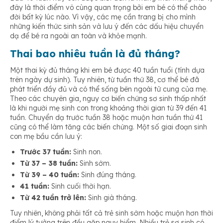
đây là thời điểm vô cùng quan trọng bởi em bé có thể chào
đời bất kỳ lúc nào. Vì vậy, các mẹ cần trang bị cho mình
những kiến thức sinh sản và lưu ý đến các dấu hiệu chuyển
Vỡ nước ối
dạ để bé ra ngoài an toàn và khỏe mạnh.
Thai bao nhiêu tuần là đủ tháng?
Một thai kỳ đủ tháng khi em bé được 40 tuần tuổi (tính dựa
trên ngày dự sinh). Tuy nhiên, từ tuần thứ 38, cơ thể bé đã
phát triển đầy đủ và có thể sống bên ngoài tử cung của mẹ.
Theo các chuyên gia, nguy cơ biến chứng sơ sinh thấp nhất
là khi người mẹ sinh con trong khoảng thời gian từ 39 đến 41
tuần. Chuyển dạ trước tuần 38 hoặc muộn hơn tuần thứ 41
cũng có thể làm tăng các biến chứng. Một số giai đoạn sinh
con mẹ bầu cần lưu ý:
Trước 37 tuần:
Sinh non.
Từ 37 – 38 tuần:
Sinh sớm.
Từ 39 – 40 tuần:
Sinh đúng tháng.
41 tuần:
Sinh cuối thời hạn.
Từ 42 tuần trở lên:
Sinh già tháng.
Tuy nhiên, không phải tất cả trẻ sinh sớm hoặc muộn hơn thời
điểm lý tưởng trên đều gặp nguy hiểm. Nhiều trẻ sơ sinh có