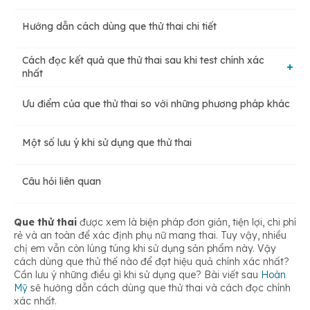
Hướng dẫn cách dùng que thử thai chi tiết
Cách đọc kết quả que thử thai sau khi test chính xác
nhất
Ưu điểm của que thử thai so với những phương pháp khác
Que thử thai có 2 vạch đậm
Một số lưu ý khi sử dụng que thử thai
Que thử thai 1 vạch đậm và 1 vạch mờ
Câu hỏi liên quan
Que hiện 1 vạch đậm
Que thử thai
được xem là biện pháp đơn giản, tiện lợi, chi phí
rẻ và an toàn để xác định phụ nữ mang thai. Tuy vậy, nhiều
chị em vẫn còn lúng túng khi sử dụng sản phẩm này. Vậy
cách dùng que thử thế nào để đạt hiệu quả chính xác nhất?
Cần lưu ý những điều gì khi sử dụng que? Bài viết sau
Hoàn
Mỹ
sẽ hướng dẫn cách dùng que thử thai và cách đọc chính
xác nhất.