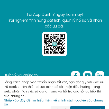
Tải App Danh Y ngay hôm nay!
Trải nghiệm tính năng đặt lịch, quản lý hồ sơ và nhận
các ưu đãi.
Kết nối với chúng tôi
Bằng cách nhấp vào "Chấp nhận tất cả", bạn đồng ý với việc lưu
trữ cookie trên thiết bị của mình để cải thiện điều hướng trang
Copyright 2026 © Hoan My Corporation
Chính sách bảo mật
web, phân tích việc sử dụng trang và hỗ trợ các nỗ lực tiếp thị
của chúng tôi.
Nhấp vào đây để tìm hiểu thêm về chính sách cookie của chúng
tôi
Chuyên khoa
Tìm bác sĩ
Đặt lịch
Liên hệ