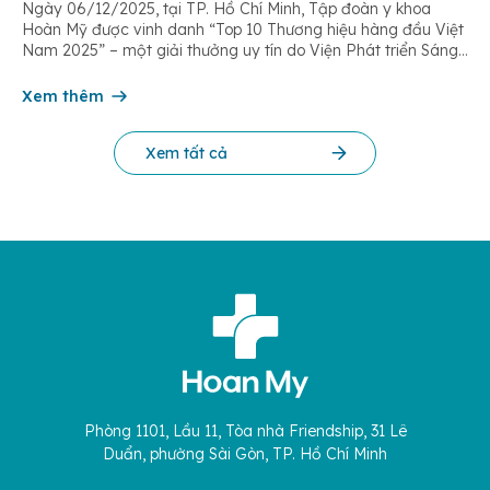
Ngày 06/12/2025, tại TP. Hồ Chí Minh, Tập đoàn y khoa
Hoàn Mỹ được vinh danh “Top 10 Thương hiệu hàng đầu Việt
Nam 2025” – một giải thưởng uy tín do Viện Phát triển Sáng
chế và Đổi mới Công nghệ phối hợp với Trung tâm Nghiên
cứu Phát triển Doanh nghiệp Châu Á […]
Xem thêm
Xem tất cả
Phòng 1101, Lầu 11, Tòa nhà Friendship, 31 Lê
Duẩn, phường Sài Gòn, TP. Hồ Chí Minh