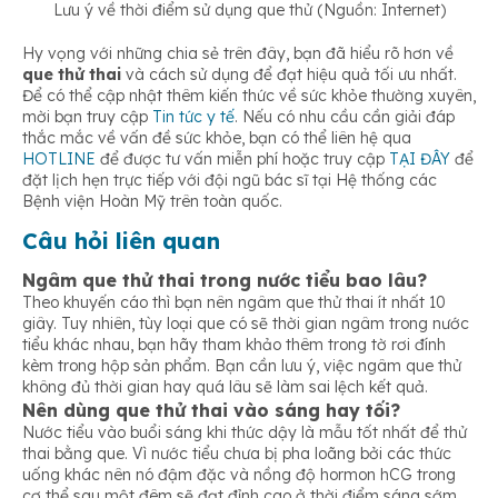
Lưu ý về thời điểm sử dụng que thử (Nguồn: Internet)
Hy vọng với những chia sẻ trên đây, bạn đã hiểu rõ hơn về
que thử thai
và cách sử dụng để đạt hiệu quả tối ưu nhất.
Để có thể cập nhật thêm kiến thức về sức khỏe thường xuyên,
mời bạn truy cập
Tin tức y tế
. Nếu có nhu cầu cần giải đáp
thắc mắc về vấn đề sức khỏe, bạn có thể liên hệ qua
HOTLINE
để được tư vấn miễn phí hoặc truy cập
TẠI ĐÂY
để
đặt lịch hẹn trực tiếp với đội ngũ bác sĩ tại Hệ thống các
Bệnh viện Hoàn Mỹ trên toàn quốc.
Câu hỏi liên quan
Ngâm que thử thai trong nước tiểu bao lâu?
Theo khuyến cáo thì bạn nên ngâm que thử thai ít nhất 10
giây. Tuy nhiên, tùy loại que có sẽ thời gian ngâm trong nước
tiểu khác nhau, bạn hãy tham khảo thêm trong tờ rơi đính
kèm trong hộp sản phẩm. Bạn cần lưu ý, việc ngâm que thử
không đủ thời gian hay quá lâu sẽ làm sai lệch kết quả.
Nên dùng que thử thai vào sáng hay tối?
Nước tiểu vào buổi sáng khi thức dậy là mẫu tốt nhất để thử
thai bằng que. Vì nước tiểu chưa bị pha loãng bởi các thức
uống khác nên nó đậm đặc và nồng độ hormon hCG trong
cơ thể sau một đêm sẽ đạt đỉnh cao ở thời điểm sáng sớm.