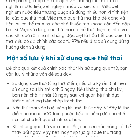
Có 3 phương pháp để xác định việc mang thai đó là xét
nghiệm nước tiểu, xét nghiệm máu và siêu âm. Việc xét
nghiệm nước tiểu thường được sử dùng nhiều hơn vì tính tiện
lợi của que thử thai. Việc mua que thử thai khá dễ dàng và
tiện lợi, có thể mua tại các nhà thuốc mà không cần đến gặp
bác sĩ. Việc sử dụng que thử thai có thể thực hiện tại nhà và
cho kết quả rất nhanh chóng, đặc biệt là hầu hết các que thử
thai đều có độ chính xác cao từ 97% nếu được sử dụng đúng
hướng dẫn sử dụng.
Một số lưu ý khi sử dụng que thử thai
Để cho qua kết quả chính xác nhất khi sử dụng que thử, bạn
cần lưu ý những vấn đề sau đây:
Sử dụng que thử đúng thời điểm, nếu chu kỳ ổn định nên
sử dụng sau khi trễ kinh 5 ngày. Nếu không nhớ chu kỳ,
bạn nên chờ ít nhất 18 ngày sau khi quan hệ tình dục
không sử dụng biện pháp tránh thai.
Nên thử thai vào buổi sáng khi mới thức dậy. Vì đây là thời
điểm hormone hCG trong nước tiểu có nồng độ cao nhất
nên sẽ cho kết quả chính xác hơn.
Khi nhúng que thử vào nước tiểu, các dải màu hồng có thể
thay đổi ngay. Vậy nên, hãy tiếp tục giữ que thử trong