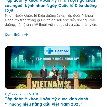
Tập đoàn y khoa Hoàn Mỹ tri ân đội ngũ chăm
sóc người bệnh nhân Ngày Quốc tế Điều dưỡng
12/5
Nhân Ngày Quốc tế Điều dưỡng 12/5, Tập đoàn Y khoa
Hoàn Mỹ trân trọng gửi lời tri ân sâu sắc đến đội ngũ điều
dưỡng, nữ hộ sinh, kỹ thuật viên, dược sĩ và các nhân viên
chăm sóc người bệnh trên toàn hệ thống – những người luôn
âm thầm đồng hành trên […]
Xem thêm
15/12/2025
•
TIN TỨC
Tập đoàn Y khoa Hoàn Mỹ được vinh danh
“Thương hiệu hàng đầu Việt Nam 2025”