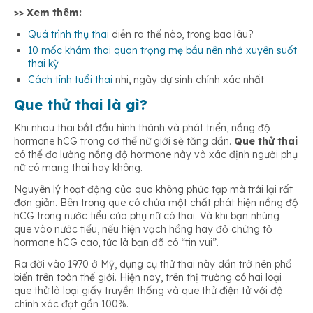
>> Xem thêm:
Quá trình thụ thai
diễn ra thế nào, trong bao lâu?
10 mốc khám thai quan trọng mẹ bầu nên nhớ xuyên suốt
thai kỳ
Cách tính tuổi thai
nhi, ngày dự sinh chính xác nhất
Que thử thai là gì?
Khi nhau thai bắt đầu hình thành và phát triển, nồng độ
hormone hCG trong cơ thể nữ giới sẽ tăng dần.
Que thử thai
có thể đo lường nồng độ hormone này và xác định người phụ
nữ có mang thai hay không.
Nguyên lý hoạt động của qua không phức tạp mà trái lại rất
đơn giản. Bên trong que có chứa một chất phát hiện nồng độ
hCG trong nước tiểu của phụ nữ có thai. Và khi bạn nhúng
que vào nước tiểu, nếu hiện vạch hồng hay đỏ chứng tỏ
hormone hCG cao, tức là bạn đã có “tin vui”.
Ra đời vào 1970 ở Mỹ, dụng cụ thử thai này dần trở nên phổ
biến trên toàn thế giới. Hiện nay, trên thị trường có hai loại
que thử là loại giấy truyền thống và que thử điện tử với độ
chính xác đạt gần 100%.