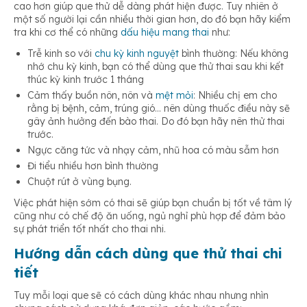
cao hơn giúp que thử dễ dàng phát hiện được. Tuy nhiên ở
một số người lại cần nhiều thời gian hơn, do đó bạn hãy kiểm
tra khi cơ thể có những
dấu hiệu mang thai
như:
Trễ kinh so với
chu kỳ kinh nguyệt
bình thường: Nếu không
nhớ chu kỳ kinh, bạn có thể dùng que thử thai sau khi kết
thúc kỳ kinh trước 1 tháng
Cảm thấy buồn nôn, nôn và
mệt mỏi
: Nhiều chị em cho
rằng bị bệnh, cảm, trúng gió… nên dùng thuốc điều này sẽ
gây ảnh hưởng đến bào thai. Do đó bạn hãy nên thử thai
trước.
Ngực căng tức và nhạy cảm, nhũ hoa có màu sẫm hơn
Đi tiểu nhiều hơn bình thường
Chuột rút ở vùng bụng.
Việc phát hiện sớm có thai sẽ giúp bạn chuẩn bị tốt về tâm lý
cũng như có chế độ ăn uống, ngủ nghỉ phù hợp để đảm bảo
sự phát triển tốt nhất cho thai nhi.
Hướng dẫn cách dùng que thử thai chi
tiết
Tuy mỗi loại que sẽ có cách dùng khác nhau nhưng nhìn