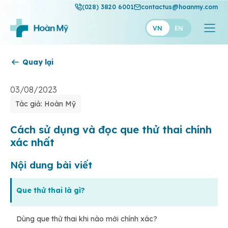
(028) 3820 6001
contactus@hoanmy.com
VN
EN
Quay lại
Hoàn Mỹ
Hoàn Mỹ Gold
03/08/2023
Tác giả: Hoàn Mỹ
Hạnh Phúc
Thuận Mỹ
Cách sử dụng và đọc que thử thai chính
xác nhất
Nội dung bài viết
Que thử thai là gì?
Dùng que thử thai khi nào mới chính xác?