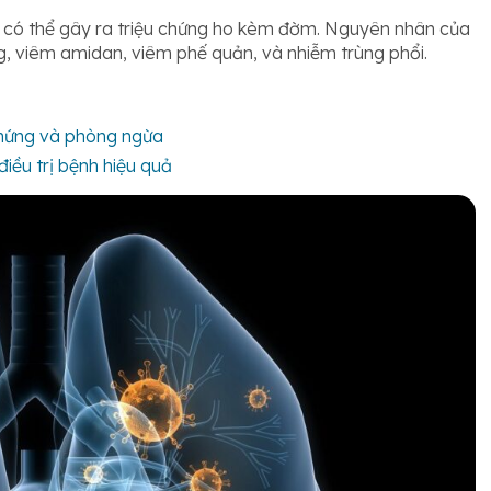
 có thể gây ra triệu chứng ho kèm đờm. Nguyên nhân của
g, viêm amidan, viêm phế quản, và nhiễm trùng phổi.
n chứng và phòng ngừa
iều trị bệnh hiệu quả