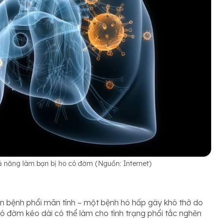
ả năng làm bạn bị ho có đờm (Nguồn: Internet)
n bệnh phổi mãn tính – một bệnh hô hấp gây khó thở do
ó đờm kéo dài có thể làm cho tình trạng phổi tắc nghẽn