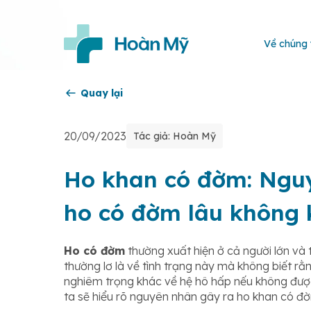
Về chúng 
Quay lại
20/09/2023
Tác giả: Hoàn Mỹ
Ho khan có đờm: Nguy
ho có đờm lâu không 
Ho có đờm
thường xuất hiện ở cả người lớn và t
thường lơ là về tình trạng này mà không biết r
nghiêm trọng khác về hệ hô hấp nếu không được
ta sẽ hiểu rõ nguyên nhân gây ra ho khan có 