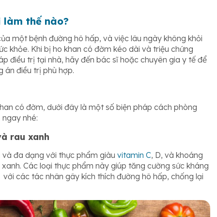
ì làm thế nào?
của một bệnh đường hô hấp, và việc lâu ngày không khỏi
c khỏe. Khi bị ho khan có đờm kéo dài và triệu chứng
 điều trị tại nhà, hãy đến bác sĩ hoặc chuyên gia y tế để
 án điều trị phù hợp.
han có đờm, dưới đây là một số biện pháp cách phòng
 ngay nhé:
và rau xanh
 và đa dạng với thực phẩm giàu
vitamin C
, D, và khoáng
ây xanh. Các loại thực phẩm này giúp tăng cường sức kháng
 với các tác nhân gây kích thích đường hô hấp, chống lại