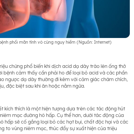
bệnh phổi mãn tính vô cùng nguy hiểm (Nguồn: Internet)
ệu chứng phổ biến khi dịch acid dạ dày trào lên ống thở
ời bệnh cảm thấy cần phải ho để loại bỏ acid và các phần
rào ngược dạ dày thường đi kèm với cảm giác châm chích,
ịu, đặc biệt sau khi ăn hoặc nằm ngửa.
 kích thích là một hiện tượng dựa trên các tác động hút
à niêm mạc đường hô hấp. Cụ thể hơn, dưới tác động của
hô hấp sẽ cố gắng loại bỏ các hạt bụi, chất độc hại và các
g to vùng niêm mạc, thúc đẩy sự xuất hiện của triệu