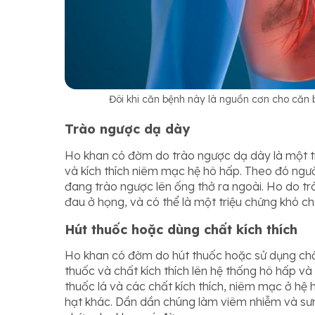
Đôi khi căn bệnh này là nguồn cơn cho căn 
Trào ngược dạ dày
Ho khan có đờm do trào ngược dạ dày là một tri
và kích thích niêm mạc hệ hô hấp. Theo đó ngư
đang trào ngược lên ống thở ra ngoài. Ho do t
đau ở họng, và có thể là một triệu chứng khó ch
Hút thuốc hoặc dùng chất kích thích
Ho khan có đờm do hút thuốc hoặc sử dụng chất
thuốc và chất kích thích lên hệ thống hô hấp v
thuốc lá và các chất kích thích, niêm mạc ở hệ 
hạt khác. Dần dần chúng làm viêm nhiễm và sưn