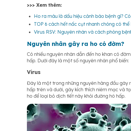
>>> Xem thêm:
Ho ra máu là dấu hiệu cảnh báo bệnh gì? C
TOP 6 cách hết nấc cụt nhanh chóng có thể 
Virus RSV: Nguyên nhân và cách phòng bệnh
Nguyên nhân gây ra ho có đờm?
Có nhiều nguyên nhân dẫn đến ho khan có đờm, 
hấp. Dưới đây là một số nguyên nhân phổ biến:
Virus
Đây là một trong những nguyên hàng đầu gây r
hấp trên và dưới, gây kích thích niêm mạc và tạ
ho để loại bỏ dịch tiết này khỏi đường hô hấp.