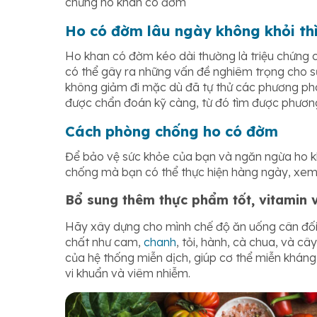
chứng ho khan có đờm
Ho có đờm lâu ngày không khỏi th
Ho khan có đờm kéo dài thường là triệu chứng 
có thể gây ra những vấn đề nghiêm trọng cho sứ
không giảm đi mặc dù đã tự thử các phương pháp
được chẩn đoán kỹ càng, từ đó tìm được phương
Cách phòng chống ho có đờm
Để bảo vệ sức khỏe của bạn và ngăn ngừa ho k
chống mà bạn có thể thực hiện hàng ngày, xem
Bổ sung thêm thực phẩm tốt, vitamin 
Hãy xây dựng cho mình chế độ ăn uống cân đối
chất như cam,
chanh
, tỏi, hành, cà chua, và c
của hệ thống miễn dịch, giúp cơ thể miễn kháng
vi khuẩn và viêm nhiễm.