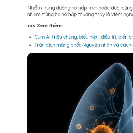
Nhiễm trùng đường hô hấp trên hoặc dưới cũng
nhiễm trùng hệ hô hấp thường thấy là viêm họn
>>> Xem thêm:
Cúm A: Triệu chứng, biểu hiện, điều trị, biế
Tràn dịch màng phổi: Nguyên nhân và cách đ