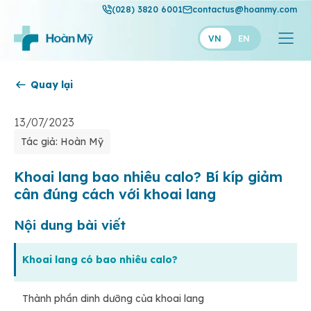
(028) 3820 6001
contactus@hoanmy.com
VN
EN
Quay lại
Hoàn Mỹ
Hoàn Mỹ Gold
13/07/2023
Tác giả: Hoàn Mỹ
Hạnh Phúc
Thuận Mỹ
Khoai lang bao nhiêu calo? Bí kíp giảm
cân đúng cách với khoai lang
Nội dung bài viết
Khoai lang có bao nhiêu calo?
Thành phần dinh dưỡng của khoai lang