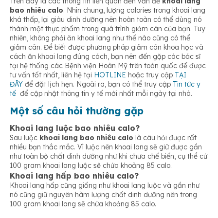
Trên đây là các thông tin liên quan đến vấn đề
khoai lang
bao nhiêu calo
. Nhìn chung, lượng calories trong khoai lang
khá thấp, lại giàu dinh dưỡng nên hoàn toàn có thể dùng nó
thành một thực phẩm trong quá trình giảm cân của bạn. Tuy
nhiên, không phải ăn khoai lang như thế nào cũng có thể
giảm cân. Để biết được phương pháp giảm cân khoa học và
cách ăn khoai lang đúng cách, bạn nên đến gặp các bác sĩ
tại hệ thống các Bệnh viện Hoàn Mỹ trên toàn quốc để được
tư vấn tốt nhất, liên hệ tại
HOTLINE
hoặc truy cập
TẠI
ĐÂY
để đặt lịch hẹn. Ngoài ra, bạn có thể truy cập
Tin tức y
tế
để cập nhật thông tin y tế mới nhất mỗi ngày tại nhà.
Một số câu hỏi thường gặp
Khoai lang luộc bao nhiêu calo?
Sau luộc
khoai lang bao nhiêu calo
là câu hỏi được rất
nhiều bạn thắc mắc. Vì luộc nên khoai lang sẽ giữ được gần
như toàn bộ chất dinh dưỡng như khi chưa chế biến, cụ thể cứ
100 gram khoai lang luộc sẽ chứa khoảng 85 calo.
Khoai lang hấp bao nhiêu calo?
Khoai lang hấp cũng giống như khoai lang luộc và gần như
nó cũng giữ nguyên hàm lượng chất dinh dưỡng nên trong
100 gram khoai lang sẽ chứa khoảng 85 calo.