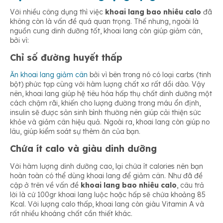
Với nhiều công dụng thì việc
khoai lang bao nhiêu calo
đã
không còn là vấn đề quá quan trọng. Thế nhưng, ngoài là
nguồn cung dinh dưỡng tốt, khoai lang còn giúp giảm cân,
bởi vì:
Chỉ số đường huyết thấp
Ăn khoai lang giảm cân
bởi vì bên trong nó có loại carbs (tinh
bột) phức tạp cùng với hàm lượng chất xơ rất dồi dào. Vậy
nên, khoai lang giúp hệ tiêu hóa hấp thụ chất dinh dưỡng một
cách chậm rãi, khiến cho lượng đường trong máu ổn định,
insulin sẽ được sản sinh bình thường nên giúp cải thiện sức
khỏe và giảm cân hiệu quả. Ngoài ra, khoai lang còn giúp no
lâu, giúp kiểm soát sự thèm ăn của bạn.
Chứa ít calo và giàu dinh dưỡng
Với hàm lượng dinh dưỡng cao, lại chứa ít calories nên bạn
hoàn toàn có thể dùng khoai lang để giảm cân. Như đã đề
cập ở trên về vấn đề
khoai lang bao nhiêu calo
, câu trả
lời là cứ 100gr khoai lang luộc hoặc hấp sẽ chứa khoảng 85
Kcal. Với lượng calo thấp, khoai lang còn giàu Vitamin A và
rất nhiều khoáng chất cần thiết khác.