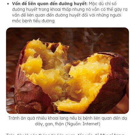
Vấn đề liên quan đến đường huyết:
Mặc dù chỉ số
đường huyết trong khoai thấp nhưng nó vẫn có thể gây ra
vấn đề liên quan đến đường huyết đối với những người
mắc bệnh tiểu đường.
Tránh ăn quá nhiều khoai lang nếu bị bệnh liên quan đến dạ
dày, gan, thận (Nguồn: Internet)