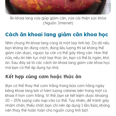
Ăn khoai lang vừa giúp giảm cân, vừa cải thiện sức khỏe
(Nguồn: Internet)
Cách ăn khoai lang giảm cân khoa học
Nhìn chung thì khoai lang cũng là một loại tinh bộ. Do đó nếu
bạn không ăn đúng cách, đúng liều lượng thì sẽ không thể
giảm cân được, ngược lại còn có thể gây tăng cân. Hơn thế
nữa, nếu ăn liên tục một loại thức ăn, bạn có thể bị ngán, khó
ăn. Sau đây sẽ là các cách ăn khoai lang giảm cân khoa học
mà bạn có thể áp dụng tại nhà.
Kết hợp cùng cơm hoặc thức ăn
Bạn có thể thay thế cơm trắng trong bữa cơm hằng ngày
bằng khoai lang bởi vì hàm lượng calories bên trong một củ
khoai ít hơn cơm trắng. Vì thế, bạn sẽ tiết kiệm được khoảng
20 – 25% lượng calo nạp vào cơ thể. Tuy nhiên, để tránh gây
nhàm chán, thiếu chất, bạn chỉ nên áp dụng 1 lần/bữa, không
nên thay thế hoàn toàn cho nguồn cung tinh bột.