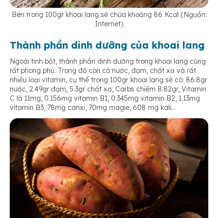
Bên trong 100gr khoai lang sẽ chứa khoảng 86 Kcal (Nguồn:
Internet)
Thành phần dinh dưỡng của khoai lang
Ngoài tinh bột, thành phần dinh dưỡng trong khoai lang cũng
rất phong phú. Trong đó còn có nước, đạm, chất xơ và rất
nhiều loại vitamin, cụ thể trong 100gr khoai lang sẽ có: 86.8gr
nước, 2.49gr đạm, 5.3gr chất xơ, Carbs chiếm 8.82gr, Vitamin
C là 11mg, 0.156mg vitamin B1, 0.345mg vitamin B2, 1.13mg
vitamin B3, 78mg canxi, 70mg magie, 608 mg kali…