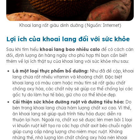
Khoai lang rất giàu dinh dưỡng (Nguồn: Internet)
Lợi ích của khoai lang đối với sức khỏe
Sau khi tìm hiểu
khoai lang bao nhiêu calo
để có cách cân
đối, định lượng ăn hàng ngày cho phù hợp thì bạn cần biết
thêm về lợi ích thật sự của khoai lang với sức khỏe như sau:
Là một loại thực phẩm bổ dưỡng:
Như đã đề cập, khoai
lang chứa rất nhiều vitamin và khoáng chất. Đặc biệt
khoai lang có màu cam hoặc màu tím sẽ rất giàu chất
chống oxy hóa, các chất này sẽ giúp cơ thể chống lại các
gốc tự do làm hại tế bào, giữ cho cơ thể khỏe đẹp.
Cải thiện sức khỏe đường ruột và đường tiêu hóa:
Do
bên trong khoai lang chứa hàm lượng chất xơ cao. Vì thế,
ăn khoai lang sẽ giúp quá trình tiêu hóa được diễn ra
thuận lợi hơn. Ngoài ra, chất xơ sẽ được lên men bởi 1 loại
vi khuẩn ruột kết tạo ra các hợp chất axit béo chuỗi ngắn
giúp cung cấp năng lượng cho niêm mạc ruột. Không
những thế, nhờ lượng lớn chất chống oxy hóa nên khoai