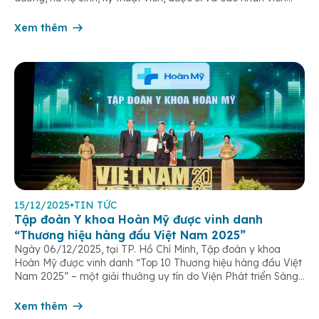
chăm sóc người bệnh trên toàn hệ thống – những người luôn
âm thầm đồng hành trên […]
Xem thêm
15/12/2025
•
TIN TỨC
Tập đoàn Y khoa Hoàn Mỹ được vinh danh
“Thương hiệu hàng đầu Việt Nam 2025”
Ngày 06/12/2025, tại TP. Hồ Chí Minh, Tập đoàn y khoa
Hoàn Mỹ được vinh danh “Top 10 Thương hiệu hàng đầu Việt
Nam 2025” – một giải thưởng uy tín do Viện Phát triển Sáng
chế và Đổi mới Công nghệ phối hợp với Trung tâm Nghiên
cứu Phát triển Doanh nghiệp Châu Á […]
Xem thêm