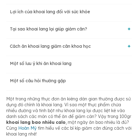
Lợi ích của khoai lang đối với sức khỏe
Tại sao khoai lang lại giúp giảm cân?
Cách ăn khoai lang giảm cân khoa học
Chỉ số đường huyết thấp
Một số lưu ý khi ăn khoai lang
Kết hợp cùng cơm hoặc thức ăn
Chứa ít calo và giàu dinh dưỡng
Một số câu hỏi thường gặp
Chọn thời điểm thích hợp
Giàu chất xơ
Một trong những thực đơn ăn kiêng dân gian thường được sử
dụng đó chính là khoai lang. Vì sao một thực phẩm chứa
Lựa chọn loại khoai
nhiều đường và tinh bột như khoai lang lại được liệt kê vào
Chứa lượng nước cao
danh sách các món có thể ăn để giảm cân? Vậy trong 100gr
khoai lang bao nhiêu calo
, một ngày ăn bao nhiêu là đủ?
Cách chế biến
Cùng
Hoàn Mỹ
tìm hiểu về các bí kíp giảm cân đúng cách với
khoai lang nhé!