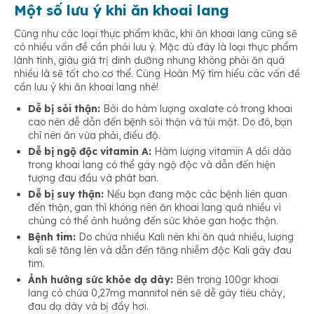
Một số lưu ý khi ăn khoai lang
Cũng như các loại thực phẩm khác, khi ăn khoai lang cũng sẽ
có nhiều vấn đề cần phải lưu ý. Mặc dù đây là loại thực phẩm
lành tính, giàu giá trị dinh dưỡng nhưng không phải ăn quá
nhiều là sẽ tốt cho cơ thể. Cùng Hoàn Mỹ tìm hiểu các vấn đề
cần lưu ý khi ăn khoai lang nhé!
Dễ bị sỏi thận:
Bởi do hàm lượng oxalate có trong khoai
cao nên dễ dẫn đến bệnh sỏi thận và túi mật. Do đó, bạn
chỉ nên ăn vừa phải, điều độ.
Dễ bị ngộ độc vitamin A:
Hàm lượng vitamin A dồi dào
trong khoai lang có thể gây ngộ độc và dẫn đến hiện
tượng đau đầu và phát ban.
Dễ bị suy thận:
Nếu bạn đang mặc các bệnh liên quan
đến thận, gan thì không nên ăn khoai lang quá nhiều vì
chúng có thể ảnh hưởng đến sức khỏe gan hoặc thận.
Bệnh tim:
Do chứa nhiều Kali nên khi ăn quá nhiều, lượng
kali sẽ tăng lên và dẫn đến tăng nhiễm độc Kali gây đau
tim.
Ảnh hưởng sức khỏe dạ dày:
Bên trong 100gr khoai
lang có chứa 0,27mg mannitol nên sẽ dễ gây tiêu chảy,
đau dạ dày và bị đầy hơi.