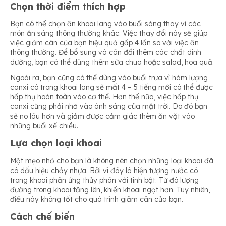
Chọn thời điểm thích hợp
Bạn có thể chọn ăn khoai lang vào buổi sáng thay vì các
món ăn sáng thông thường khác. Việc thay đổi này sẽ giúp
việc giảm cân của bạn hiệu quả gấp 4 lần so với việc ăn
thông thường. Để bổ sung và cân đối thêm các chất dinh
dưỡng, bạn có thể dùng thêm sữa chua hoặc salad, hoa quả.
Ngoài ra, bạn cũng có thể dùng vào buổi trưa vì hàm lượng
canxi có trong khoai lang sẽ mất 4 – 5 tiếng mới có thể được
hấp thụ hoàn toàn vào cơ thể. Hơn thế nữa, việc hấp thụ
canxi cũng phải nhờ vào ánh sáng của mặt trời. Do đó bạn
sẽ no lâu hơn và giảm được cảm giác thèm ăn vặt vào
những buổi xế chiều.
Lựa chọn loại khoai
Một mẹo nhỏ cho bạn là không nên chọn những loại khoai đã
có dấu hiệu chảy nhựa. Bởi vì đây là hiện tượng nước có
trong khoai phản ứng thủy phân với tinh bột. Từ đó lượng
đường trong khoai tăng lên, khiến khoai ngọt hơn. Tuy nhiên,
điều này không tốt cho quá trình giảm cân của bạn.
Cách chế biến