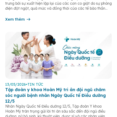
trưng bởi sự xuất hiện lặp lại của các cơn co giật do sự phóng
điện đột ngột, quá mức và đồng thời của các tế bào thần
kinh trong não. Những cơn này có thể gây ra rối loạn vận […]
Xem thêm
13/05/2026
•
TIN TỨC
Tập đoàn y khoa Hoàn Mỹ tri ân đội ngũ chăm
sóc người bệnh nhân Ngày Quốc tế Điều dưỡng
12/5
Nhân Ngày Quốc tế Điều dưỡng 12/5, Tập đoàn Y khoa
Hoàn Mỹ trân trọng gửi lời tri ân sâu sắc đến đội ngũ điều
dưỡng, nữ hộ sinh, kỹ thuật viên, dược sĩ và các nhân viên