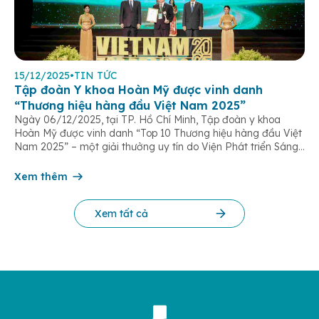
15/12/2025
•
TIN TỨC
Tập đoàn Y khoa Hoàn Mỹ được vinh danh
“Thương hiệu hàng đầu Việt Nam 2025”
Ngày 06/12/2025, tại TP. Hồ Chí Minh, Tập đoàn y khoa
Hoàn Mỹ được vinh danh “Top 10 Thương hiệu hàng đầu Việt
Nam 2025” – một giải thưởng uy tín do Viện Phát triển Sáng
chế và Đổi mới Công nghệ phối hợp với Trung tâm Nghiên
cứu Phát triển Doanh nghiệp Châu Á […]
Xem thêm
Xem tất cả