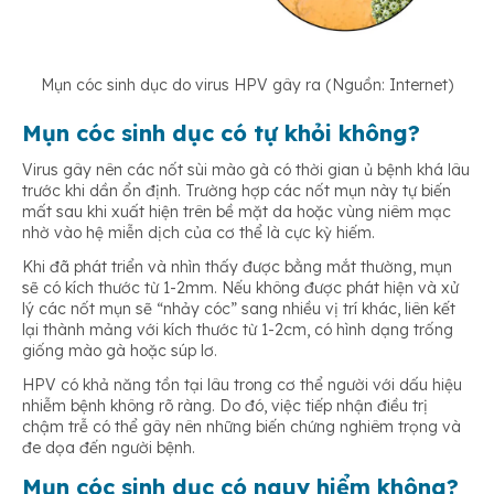
Mụn cóc sinh dục do virus HPV gây ra (Nguồn: Internet)
Mụn cóc sinh dục có tự khỏi không?
Virus gây nên các nốt sùi mào gà có thời gian ủ bệnh khá lâu
trước khi dần ổn định. Trường hợp các nốt mụn này tự biến
mất sau khi xuất hiện trên bề mặt da hoặc vùng niêm mạc
nhờ vào hệ miễn dịch của cơ thể là cực kỳ hiếm.
Khi đã phát triển và nhìn thấy được bằng mắt thường, mụn
sẽ có kích thước từ 1-2mm. Nếu không được phát hiện và xử
lý các nốt mụn sẽ “nhảy cóc” sang nhiều vị trí khác, liên kết
lại thành mảng với kích thước từ 1-2cm, có hình dạng trống
giống mào gà hoặc súp lơ.
HPV có khả năng tồn tại lâu trong cơ thể người với dấu hiệu
nhiễm bệnh không rõ ràng. Do đó, việc tiếp nhận điều trị
chậm trễ có thể gây nên những biến chứng nghiêm trọng và
đe dọa đến người bệnh.
Mụn cóc sinh dục có nguy hiểm không?