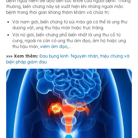
bệnh nguy hiểm đe dọa đến sức khỏe của người bệnh. Thông
thường, biến chứng này sẽ xuất hiện khi những người mắc
bệnh trong thời gian không thăm khám và chữa trị:
Với nam giới, biến chứng từ sùi mào gà có thể là ung thư
dương vật, ung thư hậu môn hoặc trực tràng.
Với nữ giới, biến chứng phổ biến nhất là ung thư cổ tử
cung, ngoài ra còn có ung thư âm đạo, âm hộ hoặc ung
thư hậu môn,
viêm âm đạo
,…
>>> Xem thêm:
Đau bụng kinh: Nguyên nhân, triệu chứng và
biện pháp giảm đau