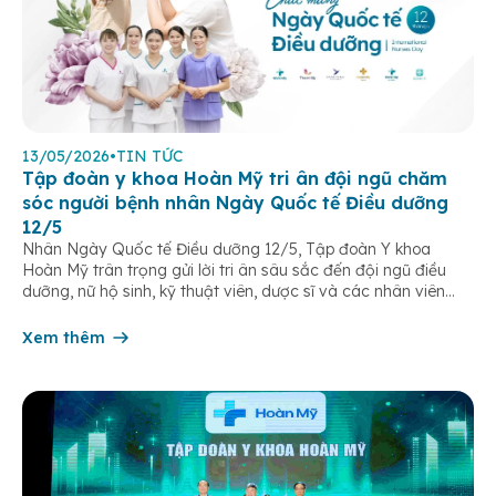
13/05/2026
•
TIN TỨC
Tập đoàn y khoa Hoàn Mỹ tri ân đội ngũ chăm
sóc người bệnh nhân Ngày Quốc tế Điều dưỡng
12/5
Nhân Ngày Quốc tế Điều dưỡng 12/5, Tập đoàn Y khoa
Hoàn Mỹ trân trọng gửi lời tri ân sâu sắc đến đội ngũ điều
dưỡng, nữ hộ sinh, kỹ thuật viên, dược sĩ và các nhân viên
chăm sóc người bệnh trên toàn hệ thống – những người luôn
âm thầm đồng hành trên […]
Xem thêm