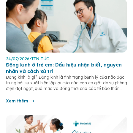
24/07/2026
•
TIN TỨC
Động kinh ở trẻ em: Dấu hiệu nhận biết, nguyên
nhân và cách xử trí
Động kinh là gì? Động kinh là tình trạng bệnh lý của não đặc
trưng bởi sự xuất hiện lặp lại của các cơn co giật do sự phóng
điện đột ngột, quá mức và đồng thời của các tế bào thần
kinh trong não. Những cơn này có thể gây ra rối loạn vận […]
Xem thêm