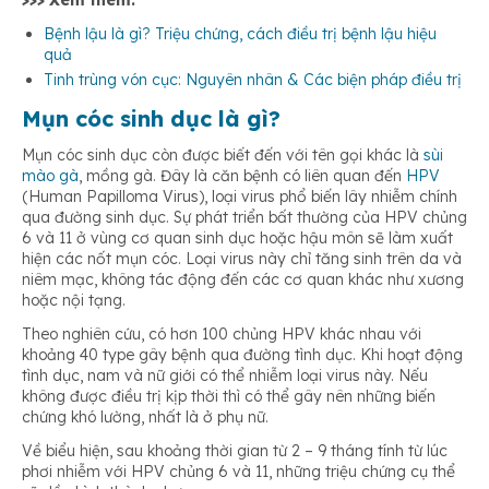
>>> Xem thêm:
Bệnh lậu là gì? Triệu chứng, cách điều trị bệnh lậu hiệu
Điều trị bằng thuốc thay thế
quả
Tinh trùng vón cục: Nguyên nhân & Các biện pháp điều trị
Mụn cóc sinh dục là gì?
Mụn cóc sinh dục còn được biết đến với tên gọi khác là
sùi
mào gà
, mồng gà. Đây là căn bệnh có liên quan đến
HPV
(Human Papilloma Virus), loại virus phổ biến lây nhiễm chính
qua đường sinh dục. Sự phát triển bất thường của HPV chủng
6 và 11 ở vùng cơ quan sinh dục hoặc hậu môn sẽ làm xuất
hiện các nốt mụn cóc. Loại virus này chỉ tăng sinh trên da và
niêm mạc, không tác động đến các cơ quan khác như xương
hoặc nội tạng.
Theo nghiên cứu, có hơn 100 chủng HPV khác nhau với
khoảng 40 type gây bệnh qua đường tình dục. Khi hoạt động
tình dục, nam và nữ giới có thể nhiễm loại virus này. Nếu
không được điều trị kịp thời thì có thể gây nên những biến
chứng khó lường, nhất là ở phụ nữ.
Về biểu hiện, sau khoảng thời gian từ 2 – 9 tháng tính từ lúc
phơi nhiễm với HPV chủng 6 và 11, những triệu chứng cụ thể