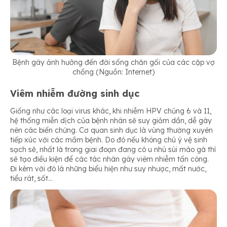
Bệnh gây ảnh hưởng đến đời sống chăn gối của các cặp vợ
chồng (Nguồn: Internet)
Viêm nhiễm đường sinh dục
Giống như các loại virus khác, khi nhiễm HPV chủng 6 và 11,
hệ thống miễn dịch của bệnh nhân sẽ suy giảm dần, dễ gây
nên các biến chứng. Cơ quan sinh dục là vùng thường xuyên
tiếp xúc với các mầm bệnh. Do đó nếu không chú ý vệ sinh
sạch sẽ, nhất là trong giai đoạn đang có u nhú sùi mào gà thì
sẽ tạo điều kiện để các tác nhân gây viêm nhiễm tấn công.
Đi kèm với đó là những biểu hiện như suy nhược, mất nước,
tiểu rát, sốt…