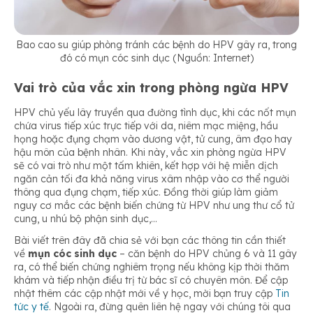
Bao cao su giúp phòng tránh các bệnh do HPV gây ra, trong
đó có mụn cóc sinh dục (Nguồn: Internet)
Vai trò của vắc xin trong phòng ngừa HPV
HPV chủ yếu lây truyền qua đường tình dục, khi các nốt mụn
chứa virus tiếp xúc trực tiếp với da, niêm mạc miệng, hầu
họng hoặc đụng chạm vào dương vật, tử cung, âm đạo hay
hậu môn của bệnh nhân. Khi này, vắc xin phòng ngừa HPV
sẽ có vai trò như một tấm khiên, kết hợp với hệ miễn dịch
ngăn cản tối đa khả năng virus xâm nhập vào cơ thể người
thông qua đụng chạm, tiếp xúc. Đồng thời giúp làm giảm
nguy cơ mắc các bệnh biến chứng từ HPV như ung thư cổ tử
cung, u nhú bộ phận sinh dục,…
Bài viết trên đây đã chia sẻ với bạn các thông tin cần thiết
về
mụn cóc sinh dục
– căn bệnh do HPV chủng 6 và 11 gây
ra, có thể biến chứng nghiêm trọng nếu không kịp thời thăm
khám và tiếp nhận điều trị từ bác sĩ có chuyên môn. Để cập
nhật thêm các cập nhật mới về y học, mời bạn truy cập
Tin
tức y tế
. Ngoài ra, đừng quên liên hệ ngay với chúng tôi qua