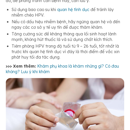
đó, để phòng tránh căn bệnh này, cần lưu ý:
Sử dụng bao cao su khi
quan hệ tình dục
để tránh lây
nhiễm chéo HPV.
Nếu có dấu hiệu nhiễm bệnh, hãy ngừng quan hệ và đến
ngay các cơ sở y tế uy tín để được thăm khám.
Tăng cường sức đề kháng thông qua lối sinh hoạt lành
mạnh, không hút thuốc lá và sử dụng chất kích thích.
Tiêm phòng HPV trong độ tuổi từ 9 – 26 tuổi, tốt nhất là
trước khi quan hệ tình dục vì đây là thời điểm để vắc xin
phát huy tối đa tác dụng.
>>> Xem thêm:
Khám phụ khoa là khám những gì? Có đau
không? Lưu ý khi khám