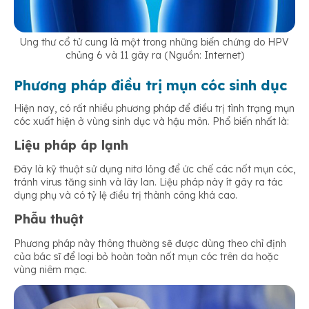
Ung thư cổ tử cung là một trong những biến chứng do HPV
chủng 6 và 11 gây ra (Nguồn: Internet)
Phương pháp điều trị mụn cóc sinh dục
Hiện nay, có rất nhiều phương pháp để điều trị tình trạng mụn
cóc xuất hiện ở vùng sinh dục và hậu môn. Phổ biến nhất là:
Liệu pháp áp lạnh
Đây là kỹ thuật sử dụng nitơ lỏng để ức chế các nốt mụn cóc,
tránh virus tăng sinh và lây lan. Liệu pháp này ít gây ra tác
dụng phụ và có tỷ lệ điều trị thành công khá cao.
Phẫu thuật
Phương pháp này thông thường sẽ được dùng theo chỉ định
của bác sĩ để loại bỏ hoàn toàn nốt mụn cóc trên da hoặc
vùng niêm mạc.