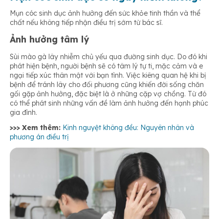
Mụn cóc sinh dục ảnh hưởng đến sức khỏe tinh thần và thể
chất nếu không tiếp nhận điều trị sớm từ bác sĩ.
Ảnh hưởng tâm lý
Sùi mào gà lây nhiễm chủ yếu qua đường sinh dục. Do đó khi
phát hiện bệnh, người bệnh sẽ có tâm lý tự ti, mặc cảm và e
ngại tiếp xúc thân mật với bạn tình. Việc kiêng quan hệ khi bị
bệnh để tránh lây cho đối phương cũng khiến đời sống chăn
gối gặp ảnh hưởng, đặc biệt là ở những cặp vợ chồng. Từ đó
có thể phát sinh những vấn đề làm ảnh hưởng đến hạnh phúc
gia đình.
>>> Xem thêm:
Kinh nguyệt không đều: Nguyên nhân và
phương án điều trị