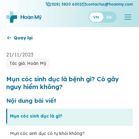
(028) 3820 6001
contactus@hoanmy.com
VN
EN
Quay lại
Hoàn Mỹ
Hoàn Mỹ Gold
21/11/2023
Tác giả: Hoàn Mỹ
Hạnh Phúc
Thuận Mỹ
Mụn cóc sinh dục là bệnh gì? Có gây
nguy hiểm không?
Nội dung bài viết
Mụn cóc sinh dục là gì?
Mụn cóc sinh dục có tự khỏi không?