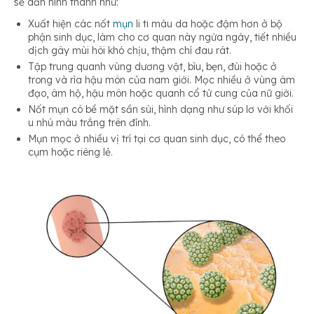
sẽ dần hình thành như:
Xuất hiện các nốt
mụn
li ti màu da hoặc đậm hơn ở bộ
phận sinh dục, làm cho cơ quan này ngứa ngáy, tiết nhiều
dịch gây mùi hôi khó chịu, thậm chí đau rát.
Tập trung quanh vùng dương vật, bìu, bẹn, đùi hoặc ở
trong và rìa hậu môn của nam giới. Mọc nhiều ở vùng âm
đạo, âm hộ, hậu môn hoặc quanh cổ tử cung của nữ giới.
Nốt mụn có bề mặt sần sùi, hình dạng như súp lơ với khối
u nhú màu trắng trên đỉnh.
Mụn mọc ở nhiều vị trí tại cơ quan sinh dục, có thể theo
cụm hoặc riêng lẻ.