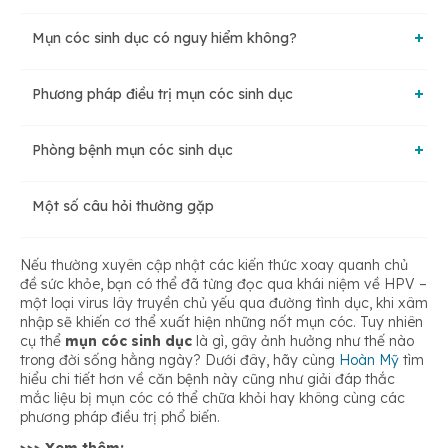
Mụn cóc sinh dục có nguy hiểm không?
Phương pháp điều trị mụn cóc sinh dục
Ảnh hưởng tâm lý
Phòng bệnh mụn cóc sinh dục
Liệu pháp áp lạnh
Viêm nhiễm đường sinh dục
Một số câu hỏi thường gặp
Vai trò của vắc xin trong phòng ngừa HPV
Phẫu thuật
Nguy cơ mắc các bệnh xã hội khác
Nếu thường xuyên cập nhật các kiến thức xoay quanh chủ
đề sức khỏe, bạn có thể đã từng đọc qua khái niệm về HPV –
Sử dụng laser
một loại virus lây truyền chủ yếu qua đường tình dục, khi xâm
Bệnh tiến triển thành ung thư
nhập sẽ khiến cơ thể xuất hiện những nốt mụn cóc. Tuy nhiên
cụ thể
mụn cóc sinh dục
là gì, gây ảnh hưởng như thế nào
Điều trị bằng điện cực
trong đời sống hằng ngày? Dưới đây, hãy cùng
Hoàn Mỹ
tìm
hiểu chi tiết hơn về căn bệnh này cũng như giải đáp thắc
mắc liệu bị mụn cóc có thể chữa khỏi hay không cùng các
phương pháp điều trị phổ biến.
Phương pháp ALA – PDT