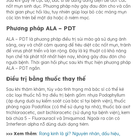
Sau khi gây tê cục bộ, bác sĩ sẽ dùng dòng điện để đốt các
nốt mụn sinh dục. Phương pháp này gây đau đớn cho và cần
thời gian phục hồi lâu, tuy nhiên giúp loại bỏ các mảng mụn
cóc lớn trên bề mặt da hoặc ở niêm mạc.
Phương pháp ALA – PDT
ALA – PDT là phương pháp điều trị sùi mào gà sử dụng ánh
sáng, oxy và chất cảm quang để tiêu diệt các nốt mụn, tránh
để virus phát triển và lan rộng. Đây là kỹ thuật có khả năng
hạn chế tái phát tốt nhất hiện nay, không gây đau đớn cho
người bệnh. Thời gian hồi phục sau khi thực hiện phương pháp
ALA – PDT ngắn.
Điều trị bằng thuốc thay thế
Sau khi thăm khám, tùy vào tình trạng mà bác sĩ có thể kê
các loại thuốc hỗ trợ điều trị bệnh gồm: nhựa Podophyllum
(áp dụng dưới sự kiểm soát của bác sĩ tại bệnh viện), thuốc
phòng ngừa Podofilox (có thể sử dụng tại nhà), thuốc bôi axit
trichloroacetic, axit bichloracetic (sử dụng tại bệnh viện), kem
bôi chứa 5 – Fluorouracil và Imiquimod. Ngoài ra còn có
Interferon alpha n3 dùng dưới dạng tiêm.
>>> Xem thêm
:
Rong kinh là gì? Nguyên nhân, dấu hiệu,