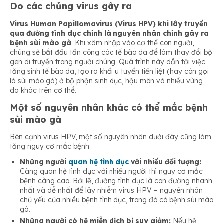
Do các chủng virus gây ra
Virus Human Papillomavirus (Virus HPV) khi lây truyền
qua đường tình dục chính là nguyên nhân chính gây ra
bệnh sùi mào gà
. Khi xâm nhập vào cơ thể con người,
chúng sẽ bắt đầu tấn công các tế bào da để làm thay đổi bộ
gen di truyền trong người chúng. Quá trình này dẫn tới việc
tăng sinh tế bào da, tạo ra khối u tuyến tiền liệt (hay còn gọi
là sùi mào gà) ở bộ phận sinh dục, hậu môn và nhiều vùng
da khác trên cơ thể.
Một số nguyên nhân khác có thể mắc bệnh
sùi mào gà
Bên cạnh virus HPV, một số nguyên nhân dưới đây cũng làm
tăng nguy cơ mắc bệnh:
Những người
quan hệ tình dục
với nhiều đối tượng:
Càng quan hệ tình dục với nhiều người thì nguy cơ mắc
bệnh càng cao. Bởi lẽ, đường tình dục là con đường nhanh
nhất và dễ nhất để lây nhiễm virus HPV – nguyên nhân
chủ yếu của nhiều bệnh tình dục, trong đó có bệnh sùi mào
gà.
Những người có hệ miễn dịch bị suy giảm:
Nếu hệ