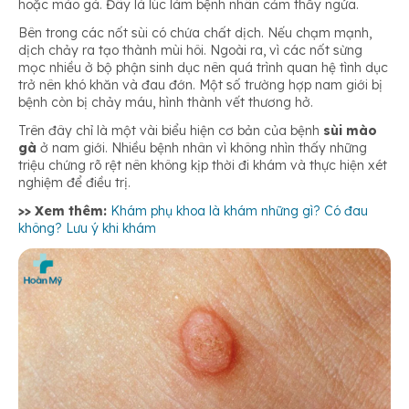
hoặc mào gà. Đây là lúc làm bệnh nhân cảm thấy ngứa.
Bên trong các nốt sùi có chứa chất dịch. Nếu chạm mạnh,
dịch chảy ra tạo thành mùi hôi. Ngoài ra, vì các nốt sừng
mọc nhiều ở bộ phận sinh dục nên quá trình quan hệ tình dục
trở nên khó khăn và đau đớn. Một số trường hợp nam giới bị
bệnh còn bị chảy máu, hình thành vết thương hở.
Trên đây chỉ là một vài biểu hiện cơ bản của bệnh
sùi mào
gà
ở nam giới. Nhiều bệnh nhân vì không nhìn thấy những
triệu chứng rõ rệt nên không kịp thời đi khám và thực hiện xét
nghiệm để điều trị.
>> Xem thêm:
Khám phụ khoa là khám những gì? Có đau
không? Lưu ý khi khám