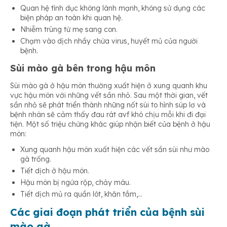
Quan hệ tình dục không lành mạnh, không sử dụng các
biện pháp an toàn khi quan hệ.
Nhiễm trùng từ mẹ sang con.
Chạm vào dịch nhầy chứa virus, huyết mủ của người
bệnh.
Sùi mào gà bên trong hậu môn
Sùi mào gà ở hậu môn thường xuất hiện ở xung quanh khu
vực hậu môn với những vết sần nhỏ. Sau một thời gian, vết
sần nhỏ sẽ phát triển thành những nốt sùi to hình súp lơ và
bệnh nhân sẽ cảm thấy đau rát avf khó chịu mỗi khi đi đại
tiện. Một số triệu chứng khác giúp nhận biết của bệnh ở hậu
môn:
Xung quanh hậu môn xuất hiện các vết sần sùi như mào
gà trống.
Tiết dịch ở hậu môn.
Hậu môn bị ngứa rộp, chảy máu.
Tiết dịch mủ ra quần lót, khăn tắm,…
Các giai đoạn phát triển của bệnh sùi
mào gà