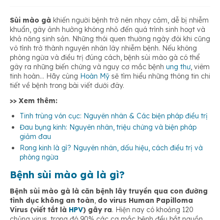
Sử dụng phương pháp vật lý loại bỏ, phá hủy tổn thương
Sùi mào gà
khiến người bệnh trở nên nhạy cảm, dễ bị nhiễm
khuẩn, gây ảnh hưởng không nhỏ đến quá trình sinh hoạt và
Sinh hoạt tình dục an toàn, lành mạnh
khả năng sinh sản. Những thói quen thường ngày đôi khi cũng
vô tình trở thành nguyên nhân lây nhiễm bệnh. Nếu không
phòng ngừa và điều trị đúng cách, bệnh sùi mào gà có thể
Từ bỏ các thói quen xấu
gây ra những biến chứng và nguy cơ mắc bệnh
ung thư
, viêm
tinh hoàn
..
. Hãy cùng
Hoàn Mỹ
sẽ tìm hiểu những thông tin chi
tiết về bệnh trong bài viết dưới đây.
>> Xem thêm:
Tinh trùng vón cục: Nguyên nhân & Các biện pháp điều trị
Đau bụng kinh: Nguyên nhân, triệu chứng và biện pháp
giảm đau
Rong kinh là gì? Nguyên nhân, dấu hiệu, cách điều trị và
phòng ngừa
Bệnh sùi mào gà là gì?
Bệnh sùi mào gà là căn bệnh lây truyền qua con đường
tình dục không an toàn
,
do virus Human Papilloma
Virus (viết tắt là
HPV
) gây ra
. Hiện nay có khoảng 120
chủng virus, trong đó 90% các ca mắc bệnh đều bắt nguồn