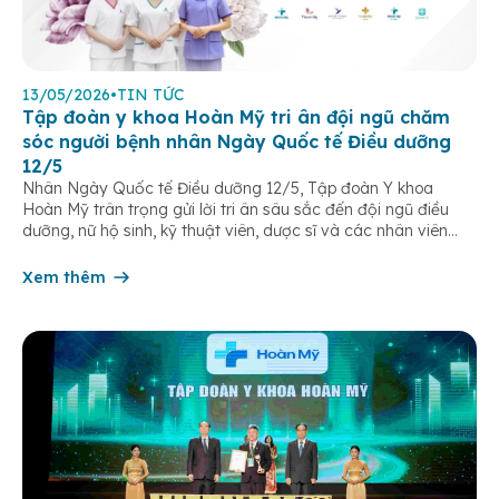
13/05/2026
•
TIN TỨC
Tập đoàn y khoa Hoàn Mỹ tri ân đội ngũ chăm
sóc người bệnh nhân Ngày Quốc tế Điều dưỡng
12/5
Nhân Ngày Quốc tế Điều dưỡng 12/5, Tập đoàn Y khoa
Hoàn Mỹ trân trọng gửi lời tri ân sâu sắc đến đội ngũ điều
dưỡng, nữ hộ sinh, kỹ thuật viên, dược sĩ và các nhân viên
chăm sóc người bệnh trên toàn hệ thống – những người luôn
âm thầm đồng hành trên […]
Xem thêm