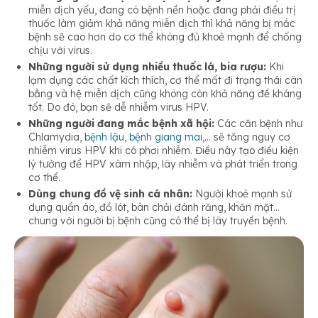
miễn dịch yếu, đang có bệnh nền hoặc đang phải điều trị
thuốc làm giảm khả năng miễn dịch thì khả năng bị mắc
bệnh sẽ cao hơn do cơ thể không đủ khoẻ mạnh để chống
chịu với virus.
Những người sử dụng nhiều thuốc lá, bia rượu:
Khi
lạm dụng các chất kích thích, cơ thể mất đi trạng thái cân
bằng và hệ miễn dịch cũng không còn khả năng đề kháng
tốt. Do đó, bạn sẽ dễ nhiễm virus HPV.
Những người đang mắc bệnh xã hội:
Các căn bệnh như
Chlamydia,
bệnh lậu
,
bệnh giang mai
,… sẽ tăng nguy cơ
nhiễm virus HPV khi có phơi nhiễm. Điều này tạo điều kiện
lý tưởng để HPV xâm nhập, lây nhiễm và phát triển trong
cơ thể.
Dùng chung đồ vệ sinh cá nhân:
Người khoẻ mạnh sử
dụng quần áo, đồ lót, bàn chải đánh răng, khăn mặt…
chung với người bị bệnh cũng có thể bị lây truyền bệnh.