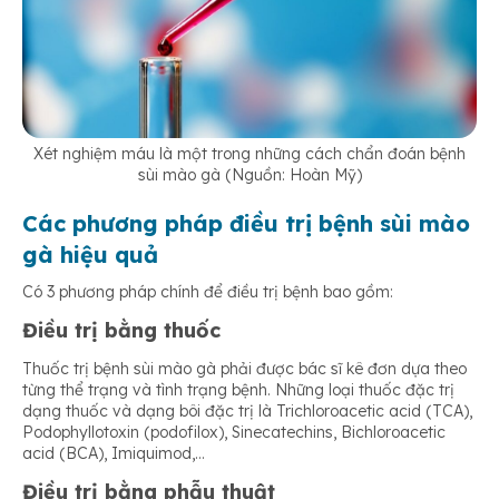
Xét nghiệm máu là một trong những cách chẩn đoán bệnh
sùi mào gà (Nguồn: Hoàn Mỹ)
Các phương pháp điều trị bệnh sùi mào
gà hiệu quả
Có 3 phương pháp chính để điều trị bệnh bao gồm:
Điều trị bằng thuốc
Thuốc trị bệnh sùi mào gà phải được bác sĩ kê đơn dựa theo
từng thể trạng và tình trạng bệnh. Những loại thuốc đặc trị
dạng thuốc và dạng bôi đặc trị là Trichloroacetic acid (TCA),
Podophyllotoxin (podofilox), Sinecatechins, Bichloroacetic
acid (BCA), Imiquimod,…
Điều trị bằng phẫu thuật