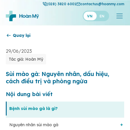
(028) 3820 6001
contactus@hoanmy.com
VN
EN
Quay lại
Hoàn Mỹ
Hoàn Mỹ Gold
29/06/2023
Tác giả: Hoàn Mỹ
Hạnh Phúc
Thuận Mỹ
Sùi mào gà: Nguyên nhân, dấu hiệu,
cách điều trị và phòng ngừa
Nội dung bài viết
Bệnh sùi mào gà là gì?
Nguyên nhân sùi mào gà