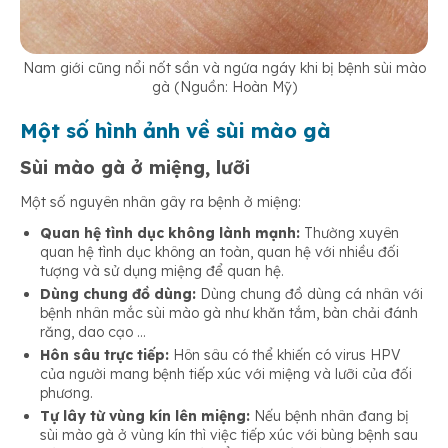
Nam giới cũng nổi nốt sần và ngứa ngáy khi bị bệnh sùi mào
gà (Nguồn: Hoàn Mỹ)
Một số hình ảnh về sùi mào gà
Sùi mào gà ở miệng, lưỡi
Một số nguyên nhân gây ra bệnh ở miệng:
Quan hệ tình dục không lành mạnh:
Thường xuyên
quan hệ tình dục không an toàn, quan hệ với nhiều đối
tượng và sử dụng miệng để quan hệ.
Dùng chung đồ dùng:
Dùng chung đồ dùng cá nhân với
bệnh nhân mắc sùi mào gà như khăn tắm, bàn chải đánh
răng, dao cạo …
Hôn sâu trực tiếp:
Hôn sâu có thể khiến có virus HPV
của người mang bệnh tiếp xúc với miệng và lưỡi của đối
phương.
Tự lây từ vùng kín lên miệng:
Nếu bệnh nhân đang bị
sùi mào gà ở vùng kín thì việc tiếp xúc với bùng bệnh sau