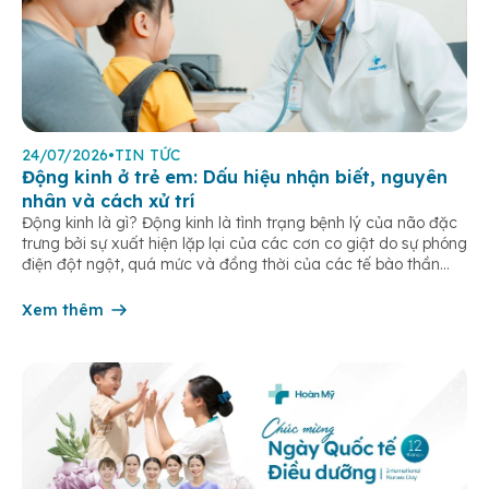
24/07/2026
•
TIN TỨC
Động kinh ở trẻ em: Dấu hiệu nhận biết, nguyên
nhân và cách xử trí
Động kinh là gì? Động kinh là tình trạng bệnh lý của não đặc
trưng bởi sự xuất hiện lặp lại của các cơn co giật do sự phóng
điện đột ngột, quá mức và đồng thời của các tế bào thần
kinh trong não. Những cơn này có thể gây ra rối loạn vận […]
Xem thêm