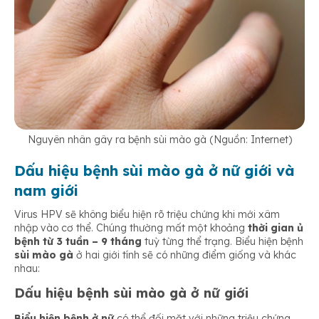
Nguyên nhân gây ra bệnh sùi mào gà (Nguồn: Internet)
Dấu hiệu bệnh sùi mào gà ở nữ giới và
nam giới
Virus HPV sẽ không biểu hiện rõ triệu chứng khi mới xâm
nhập vào cơ thể. Chúng thường mất một khoảng
thời gian ủ
bệnh từ 3 tuần – 9 tháng
tuỳ từng thể trạng. Biểu hiện bệnh
sùi mào gà
ở hai giới tính sẽ có những điểm giống và khác
nhau:
Dấu hiệu bệnh sùi mào gà ở nữ giới
Biểu hiện bệnh ở nữ
có thể đối mặt với những triệu chứng