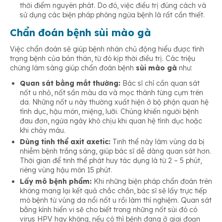
thời điểm nguyên phát. Do đó, việc điều trị đúng cách và
sử dụng các biện pháp phòng ngừa bệnh là rất cần thiết.
Chẩn đoán bệnh sùi mào gà
Việc chẩn đoán sẽ giúp bệnh nhân chủ động hiểu được tình
trạng bệnh của bản thân, từ đó kịp thời điều trị. Các triệu
chứng lâm sàng giúp chẩn đoán bệnh
sùi mào gà
như:
Quan sát bằng mắt thường:
Bác sĩ chỉ cần quan sát
nốt u nhỏ, nốt sần màu da và mọc thành từng cụm trên
da. Những nốt u này thường xuất hiện ở bộ phận quan hệ
tình dục, hậu môn, miệng, lưỡi. Chúng khiến người bệnh
đau đơn, ngứa ngáy khó chịu khi quan hệ tình dục hoặc
khi chảy máu.
Dùng tinh thể axit axetic:
Tinh thể này làm vùng da bị
nhiễm bệnh trắng sáng, giúp bác sĩ dễ dàng quan sát hơn.
Thời gian để tinh thể phát huy tác dụng là từ 2 – 5 phút,
riêng vùng hậu môn 15 phút.
Lấy mô bệnh phẩm:
Khi những biện pháp chẩn đoán trên
không mang lại kết quả chắc chắn, bác sĩ sẽ lấy trực tiếp
mô bệnh từ vùng da nổi nốt u rồi làm thí nghiệm. Quan sát
bằng kính hiển vi sẽ cho biết trong những nốt sùi đó có
virus HPV hay không, nếu có thì bệnh đang ở giai đoạn