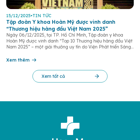
15/12/2025
•
TIN TỨC
Tập đoàn Y khoa Hoàn Mỹ được vinh danh
“Thương hiệu hàng đầu Việt Nam 2025”
Ngày 06/12/2025, tại TP. Hồ Chí Minh, Tập đoàn y khoa
Hoàn Mỹ được vinh danh “Top 10 Thương hiệu hàng đầu Việt
Nam 2025” – một giải thưởng uy tín do Viện Phát triển Sáng
chế và Đổi mới Công nghệ phối hợp với Trung tâm Nghiên
cứu Phát triển Doanh nghiệp Châu Á […]
Xem thêm
Xem tất cả