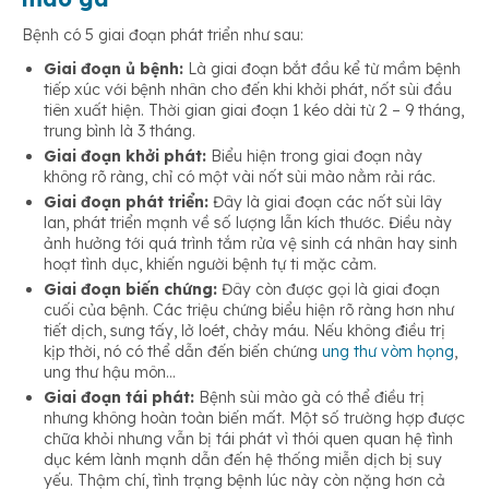
Bệnh có 5 giai đoạn phát triển như sau:
Giai đoạn ủ bệnh:
Là giai đoạn bắt đầu kể từ mầm bệnh
tiếp xúc với bệnh nhân cho đến khi khởi phát, nốt sùi đầu
tiên xuất hiện. Thời gian giai đoạn 1 kéo dài từ 2 – 9 tháng,
trung bình là 3 tháng.
Giai đoạn khởi phát:
Biểu hiện trong giai đoạn này
không rõ ràng, chỉ có một vài nốt sùi mào nằm rải rác.
Giai đoạn phát triển:
Đây là giai đoạn các nốt sùi lây
lan, phát triển mạnh về số lượng lẫn kích thước. Điều này
ảnh hưởng tới quá trình tắm rửa vệ sinh cá nhân hay sinh
hoạt tình dục, khiến người bệnh tự ti mặc cảm.
Giai đoạn biến chứng:
Đây còn được gọi là giai đoạn
cuối của bệnh. Các triệu chứng biểu hiện rõ ràng hơn như
tiết dịch, sưng tấy, lở loét, chảy máu. Nếu không điều trị
kịp thời, nó có thể dẫn đến biến chứng
ung thư vòm họng
,
ung thư hậu môn…
Giai đoạn tái phát:
Bệnh sùi mào gà có thể điều trị
nhưng không hoàn toàn biến mất. Một số trường hợp được
chữa khỏi nhưng vẫn bị tái phát vì thói quen quan hệ tình
dục kém lành mạnh dẫn đến hệ thống miễn dịch bị suy
yếu. Thậm chí, tình trạng bệnh lúc này còn nặng hơn cả