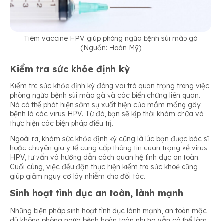
Tiêm vaccine HPV giúp phòng ngừa bệnh sùi mào gà
(Nguồn: Hoàn Mỹ)
Kiểm tra sức khỏe định kỳ
Kiểm tra sức khỏe định kỳ đóng vai trò quan trọng trong việc
phòng ngừa bệnh sùi mào gà và các biến chứng liên quan.
Nó có thể phát hiện sớm sự xuất hiện của mầm mống gây
bệnh là các virus HPV. Từ đó, bạn sẽ kịp thời khám chữa và
thực hiện các biện pháp điều trị.
Ngoài ra, khám sức khỏe định kỳ cũng là lúc bạn được bác sĩ
hoặc chuyên gia y tế cung cấp thông tin quan trọng về virus
HPV, tư vấn và hướng dẫn cách quan hệ tình dục an toàn.
Cuối cùng, việc đều đặn thực hiện kiểm tra sức khoẻ cũng
giúp giảm nguy cơ lây nhiễm cho đối tác.
Sinh hoạt tình dục an toàn, lành mạnh
Những biện pháp sinh hoạt tình dục lành mạnh, an toàn mặc
dù không phòng ngừa bệnh hoàn toàn nhưng vẫn có thể làm