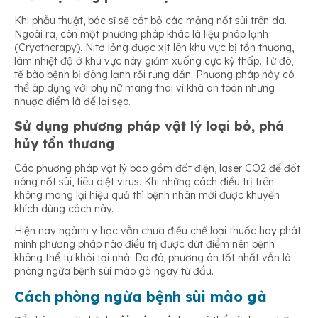
Khi phẫu thuật, bác sĩ sẽ cắt bỏ các mảng nốt sùi trên da.
Ngoài ra, còn một phương pháp khác là liệu pháp lạnh
(Cryotherapy). Nitơ lỏng được xịt lên khu vực bị tổn thương,
làm nhiệt độ ở khu vực này giảm xuống cực kỳ thấp. Từ đó,
tế bào bệnh bị đông lạnh rồi rụng dần. Phương pháp này có
thể áp dụng với phụ nữ mang thai vì khá an toàn nhưng
nhược điểm là để lại sẹo.
Sử dụng phương pháp vật lý loại bỏ, phá
hủy tổn thương
Các phương pháp vật lý bao gồm đốt điện, laser CO2 để đốt
nóng nốt sùi, tiêu diệt virus. Khi những cách điều trị trên
không mang lại hiệu quả thì bệnh nhân mới được khuyến
khích dùng cách này.
Hiện nay ngành y học vẫn chưa điều chế loại thuốc hay phát
minh phương pháp nào điều trị được dứt điểm nên bệnh
không thể tự khỏi tại nhà. Do đó, phương án tốt nhất vẫn là
phòng ngừa bệnh sùi mào gà ngay từ đầu.
Cách phòng ngừa bệnh sùi mào gà