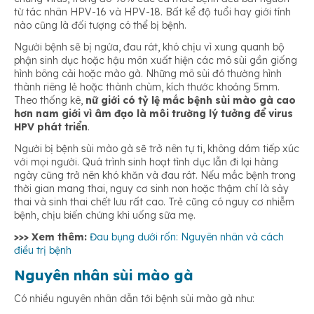
từ tác nhân HPV-16 và HPV-18. Bất kể độ tuổi hay giới tính
nào cũng là đối tượng có thể bị bệnh.
Người bệnh sẽ bị ngứa, đau rát, khó chịu vì xung quanh bộ
phận sinh dục hoặc hậu môn xuất hiện các mô sùi gần giống
hình bông cải hoặc mào gà. Những mô sùi đó thường hình
thành riêng lẻ hoặc thành chùm, kích thước khoảng 5mm.
Theo thống kê,
nữ giới có tỷ lệ mắc bệnh sùi mào gà cao
hơn nam giới vì âm đạo là môi trường lý tưởng để virus
HPV phát triển
.
Người bị bệnh sùi mào gà sẽ trở nên tự ti, không dám tiếp xúc
với mọi người. Quá trình sinh hoạt tình dục lẫn đi lại hàng
ngày cũng trở nên khó khăn và đau rát. Nếu mắc bệnh trong
thời gian mang thai, nguy cơ sinh non hoặc thậm chí là sảy
thai và sinh thai chết lưu rất cao. Trẻ cũng có nguy cơ nhiễm
bệnh, chịu biến chứng khi uống sữa mẹ.
>>> Xem thêm:
Đau bụng dưới rốn: Nguyên nhân và cách
điều trị bệnh
Nguyên nhân sùi mào gà
Có nhiều nguyên nhân dẫn tới bệnh sùi mào gà như: