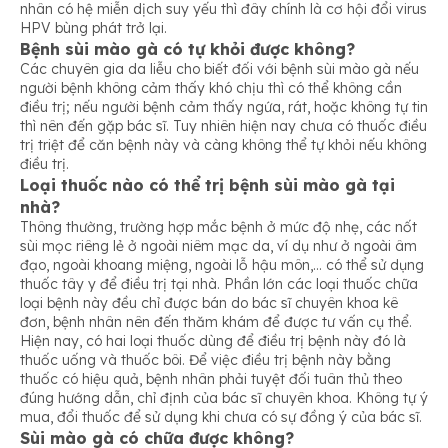
nhân có hệ miễn dịch suy yếu thì đây chính là cơ hội đổi virus
HPV bùng phát trở lại.
Bệnh
sùi mào gà có tự khỏi được không?
Các chuyên gia da liễu cho biết đối với bệnh sùi mào gà nếu
người bệnh không cảm thấy khó chịu thì có thể không cần
điều trị; nếu người bệnh cảm thấy ngứa, rát, hoặc không tự tin
thì nên đến gặp bác sĩ. Tuy nhiên hiện nay chưa có thuốc điều
trị triệt để căn bệnh này và càng không thể tự khỏi nếu không
điều trị.
Loại thuốc nào có thể trị bệnh sùi mào gà tại
nhà?
Thông thường, trường hợp mắc bệnh ở mức độ nhẹ, các nốt
sùi mọc riêng lẻ ở ngoài niêm mạc da, ví dụ như ở ngoài âm
đạo, ngoài khoang miệng, ngoài lỗ hậu môn,… có thể sử dụng
thuốc tây y để điều trị tại nhà. Phần lớn các loại thuốc chữa
loại bệnh này đều chỉ được bán do bác sĩ chuyên khoa kê
đơn, bệnh nhân nên đến thăm khám để được tư vấn cụ thể.
Hiện nay, có hai loại thuốc dùng để điều trị bệnh này đó là
thuốc uống và thuốc bôi. Để việc điều trị bệnh này bằng
thuốc có hiệu quả, bệnh nhân phải tuyệt đối tuân thủ theo
đúng hướng dẫn, chỉ định của bác sĩ chuyên khoa. Không tự ý
mua, đổi thuốc để sử dụng khi chưa có sự đồng ý của bác sĩ.
Sùi mào gà có chữa được không?