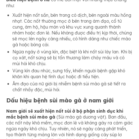
như:
Xuất hiện nốt sần, bên trong có dịch, bên ngoài màu hồng
nhạt. Các nốt thường mọc ở bên trong âm đạo, cổ tử
cung, âm hộ, hậu môn và khu vực xung quanh thành
nhóm hoặc đơn lẻ. Nếu không được điều trị kịp thời, chúng
sẽ mọc lên ngày càng nhiều, có hình dáng như chiếc mào
gà hoặc bông cải.
Ngứa ngáy ở vùng kín, đặc biệt là khi nốt sùi lây lan. Khi bị
cọ xát, nốt sừng sẽ bị tổn thương làm chảy máu và có
mùi hôi khó chịu.
Vùng kín đau nhức, sưng tấy, khiến người bệnh gặp khó
khăn khi quan hệ tình dục hoặc đi tiểu tiện.
Âm đạo của nữ giới bị nhiễm bệnh sùi mào gà sẽ tiết ra
chất nhầy đặc, mùi hôi.
Dấu hiệu bệnh sùi mào gà ở nam giới
Nam giới sẽ xuất hiện nốt sùi ở bộ phận sinh dục khi
mắc bệnh sùi mào gà
(Sùi mào gà dương vật). Ban đầu,
các nốt này khá mềm, mọc đơn lẻ và không gây ra cảm giác
ngứa ngáy khó chịu. Tuy nhiên, nó sẽ ngày càng phát triển,
tạo thành từng mảng lớn với hình dạng giống cây súp lơ