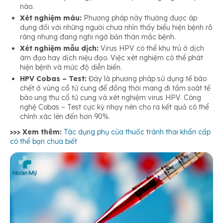
nào.
Xét nghiệm máu:
Phương pháp này thường được áp
dụng đối với những người chưa nhìn thấy biểu hiện bệnh rõ
ràng nhưng đang nghi ngờ bản thân mắc bệnh.
Xét nghiệm mẫu dịch:
Virus HPV có thể khu trú ở dịch
âm đạo hay dịch niệu đạo. Việc xét nghiệm có thể phát
hiện bệnh và mức độ diễn biến.
HPV Cobas – Test:
Đây là phương pháp sử dụng tế bào
chết ở vùng cổ tử cung để đồng thời mang đi tầm soát tế
bào ung thư cổ tử cung và xét nghiệm virus HPV. Công
nghệ Cobas – Test cực kỳ nhạy nên cho ra kết quả có thể
chính xác lên đến hơn 90%.
>>> Xem thêm:
Tác dụng phụ của thuốc tránh thai khẩn cấp
có thể bạn chưa biết