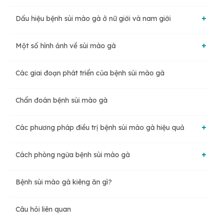
Dấu hiệu bệnh sùi mào gà ở nữ giới và nam giới
Do các chủng virus gây ra
Một số hình ảnh về sùi mào gà
Dấu hiệu bệnh sùi mào gà ở nữ giới
Một số nguyên nhân khác có thể mắc bệnh sùi mào gà
Các giai đoạn phát triển của bệnh sùi mào gà
Sùi mào gà ở miệng, lưỡi
Dấu hiệu bệnh sùi mào gà ở nam giới
Chẩn đoán bệnh sùi mào gà
Sùi mào gà ở vùng kín
Các phương pháp điều trị bệnh sùi mào gà hiệu quả
Sùi mào gà bên trong hậu môn
Cách phòng ngừa bệnh sùi mào gà
Điều trị bằng thuốc
Bệnh sùi mào gà kiêng ăn gì?
Tiêm ngừa vaccine
Điều trị bằng phẫu thuật
Câu hỏi liên quan
Kiểm tra sức khỏe định kỳ