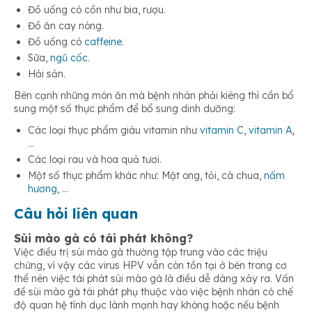
Đồ uống có cồn như bia, rượu.
Đồ ăn cay nóng.
Đồ uống có
caffeine
.
Sữa,
ngũ cốc
.
Hải sản.
Bên cạnh những món ăn mà bệnh nhân phải kiêng thì cần bổ
sung một số thực phẩm để bổ sung dinh dưỡng:
Các loại thực phẩm giàu vitamin như
vitamin C
,
vitamin A
,
…
Các loại rau và hoa quả tươi.
Một số thực phẩm khác như: Mật ong, tỏi, cà chua,
nấm
hương
, …
Câu hỏi liên quan
Sùi mào gà có tái phát không?
Việc điều trị sùi mào gà thường tập trung vào các triệu
chứng, vì vậy các virus HPV vẫn còn tồn tại ở bên trong cơ
thể nên việc tái phát sùi mào gà là điều dễ dàng xảy ra. Vấn
đề sùi mào gà tái phát phụ thuộc vào việc bệnh nhân có chế
độ quan hệ tình dục lành mạnh hay không hoặc nếu bệnh