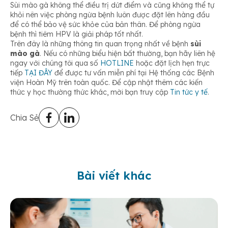
Sùi mào gà không thể điều trị dứt điểm và cũng không thể tự
khỏi nên việc phòng ngừa bệnh luôn được đặt lên hàng đầu
để có thể bảo vệ sức khỏe của bản thân. Để phòng ngừa
bệnh thì tiêm HPV là giải pháp tốt nhất.
Trên đây là những thông tin quan trọng nhất về bệnh
sùi
mào gà
. Nếu có những biểu hiện bất thường, bạn hãy liên hệ
ngay với chúng tôi qua số
HOTLINE
hoặc đặt lịch hẹn trực
tiếp
TẠI ĐÂY
để được tư vấn miễn phí tại Hệ thống các Bệnh
viện Hoàn Mỹ trên toàn quốc. Để cập nhật thêm các kiến
thức y học thường thức khác, mời bạn truy cập
Tin tức y tế
.
Chia Sẻ
Bài viết khác