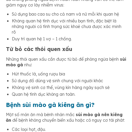
giảm nguy cơ lây nhiễm virus:
Sử dụng bao cao su cho cả nam và nữ mỗi khi quan hệ
Không quan hệ tình dục với nhiều bạn tình, đặc biệt là
những người có tình trạng sức khoẻ chưa được xác minh
rõ
Duy trì quan hệ 1 vợ – 1 chồng.
Từ bỏ các thói quen xấu
Những thói quen xấu cần được từ bỏ để phòng ngừa bệnh
sùi
mào gà
như:
Hút thuốc lá, uống rượu bia
Sử dụng đồ dùng vệ sinh chung với người khác
Không vệ sinh cơ thể, vùng kín hàng ngày sạch sẽ
Quan hệ tình dục không an toàn.
Bệnh sùi mào gà kiêng ăn gì?
Một số món ăn mà bênh nhân mắc
sùi mào gà nên kiêng
ăn
để bệnh không chuyển biến xấu hoặc có nguy cơ tái phát:
Các loại hạt, đậu.