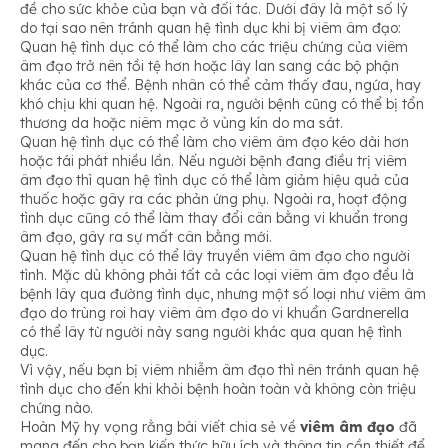
đề cho sức khỏe của bạn và đối tác. Dưới đây là một số lý
do tại sao nên tránh quan hệ tình dục khi bị viêm âm đạo:
Quan hệ tình dục có thể làm cho các triệu chứng của viêm
âm đạo trở nên tồi tệ hơn hoặc lây lan sang các bộ phận
khác của cơ thể. Bệnh nhân có thể cảm thấy đau, ngứa, hay
khó chịu khi quan hệ. Ngoài ra, người bệnh cũng có thể bị tổn
thương da hoặc niêm mạc ở vùng kín do ma sát.
Quan hệ tình dục có thể làm cho viêm âm đạo kéo dài hơn
hoặc tái phát nhiều lần. Nếu người bệnh đang điều trị viêm
âm đạo thì quan hệ tình dục có thể làm giảm hiệu quả của
thuốc hoặc gây ra các phản ứng phụ. Ngoài ra, hoạt động
tình dục cũng có thể làm thay đổi cân bằng vi khuẩn trong
âm đạo, gây ra sự mất cân bằng mới.
Quan hệ tình dục có thể lây truyền viêm âm đạo cho người
tình. Mặc dù không phải tất cả các loại viêm âm đạo đều là
bệnh lây qua đường tình dục, nhưng một số loại như viêm âm
đạo do trùng roi hay viêm âm đạo do vi khuẩn Gardnerella
có thể lây từ người này sang người khác qua quan hệ tình
dục.
Vì vậy, nếu bạn bị viêm nhiễm âm đạo thì nên tránh quan hệ
tình dục cho đến khi khỏi bệnh hoàn toàn và không còn triệu
chứng nào.
Hoàn Mỹ hy vọng rằng bài viết chia sẻ về
viêm âm đạo
đã
mang đến cho bạn kiến thức hữu ích và thông tin cần thiết để