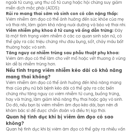
ngoài tử cung, ung thư cổ tử cung hoặc hội chứng suy giảm
miễn dịch mắc phải (AIDS):
Rủi ro mang thai sớm và sinh con có cân nặng thấp:
Viêm nhiễm âm đạo có thể ảnh hưởng đến sức khỏe của mẹ
và thai nhi, làm giảm khả năng nuôi dưỡng và bảo vệ thai nhi.
Viêm nhiễm phụ khoa ở tử cung và ống dẫn trứng:
Đây
là một tình trạng viêm nhiễm ở các cơ quan sinh sản nữ, có
thể gây ra các triệu chứng như đau bụng, sốt, chảy máu bất
thường hoặc vô sinh.
Tăng nguy cơ nhiễm trùng sau phẫu thuật phụ khoa:
Viêm âm đạo có thể làm cho vết mổ hoặc vết thương ở vùng
kín dễ bị nhiễm trùng hơn.
Nếu tình trạng viêm nhiễm kéo dài có khả năng
mang thai không?
Viêm nhiễm âm đạo có thể ảnh hưởng đến khả năng mang
thai của phụ nữ bởi bệnh kéo dài có thể gây ra các biến
chứng như tăng nguy cơ viêm nhiễm tử cung, buồng trứng,
hay vòi trứng, làm giảm khả năng thụ thai hoặc gây vô sinh.
Do đó, nếu bạn bị viêm nhiễm âm đạo kéo dài, bạn nên đi
khám bác sĩ để được chẩn đoán và điều trị kịp thời.
Quan hệ tình dục khi bị viêm âm đạo có sao
không?
Quan hệ tình dục khi bị viêm âm đạo có thể gây ra nhiều vấn