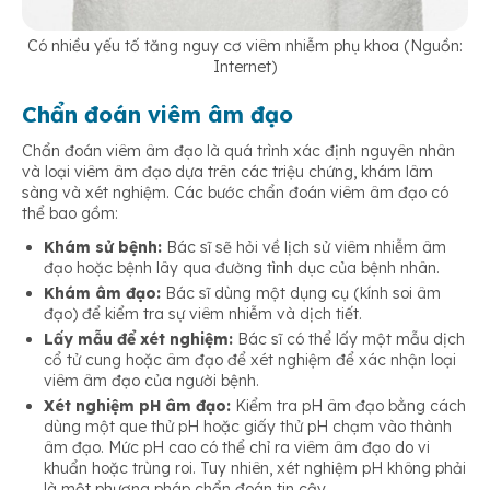
Có nhiều yếu tố tăng nguy cơ viêm nhiễm phụ khoa (Nguồn:
Internet)
Chẩn đoán viêm âm đạo
Chẩn đoán viêm âm đạo là quá trình xác định nguyên nhân
và loại viêm âm đạo dựa trên các triệu chứng, khám lâm
sàng và xét nghiệm. Các bước chẩn đoán viêm âm đạo có
thể bao gồm:
Khám sử bệnh:
Bác sĩ sẽ hỏi về lịch sử viêm nhiễm âm
đạo hoặc bệnh lây qua đường tình dục của bệnh nhân.
Khám âm đạo:
Bác sĩ dùng một dụng cụ (kính soi âm
đạo) để kiểm tra sự viêm nhiễm và dịch tiết.
Lấy mẫu để xét nghiệm:
Bác sĩ có thể lấy một mẫu dịch
cổ tử cung hoặc âm đạo để xét nghiệm để xác nhận loại
viêm âm đạo của người bệnh.
Xét nghiệm pH âm đạo:
Kiểm tra pH âm đạo bằng cách
dùng một que thử pH hoặc giấy thử pH chạm vào thành
âm đạo. Mức pH cao có thể chỉ ra viêm âm đạo do vi
khuẩn hoặc trùng roi. Tuy nhiên, xét nghiệm pH không phải
là một phương pháp chẩn đoán tin cậy.