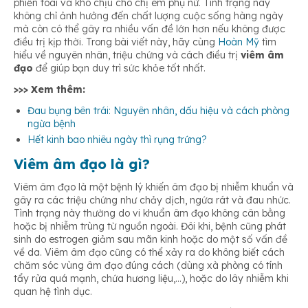
phiền toái và khó chịu cho chị em phụ nữ. Tình trạng này
không chỉ ảnh hưởng đến chất lượng cuộc sống hàng ngày
mà còn có thể gây ra nhiều vấn đề lớn hơn nếu không được
điều trị kịp thời. Trong bài viết này, hãy cùng
Hoàn Mỹ
tìm
hiểu về nguyên nhân, triệu chứng và cách điều trị
viêm âm
đạo
để giúp bạn duy trì sức khỏe tốt nhất.
>>> Xem thêm:
Đau bụng bên trái: Nguyên nhân, dấu hiệu và cách phòng
ngừa bệnh
Hết kinh bao nhiêu ngày thì rụng trứng?
Viêm âm đạo là gì?
Viêm âm đạo là một bệnh lý khiến âm đạo bị nhiễm khuẩn và
gây ra các triệu chứng như chảy dịch, ngứa rát và đau nhức.
Tình trạng này thường do vi khuẩn âm đạo không cân bằng
hoặc bị nhiễm trùng từ nguồn ngoài. Đôi khi, bệnh cũng phát
sinh do estrogen giảm sau mãn kinh hoặc do một số vấn đề
về da. Viêm âm đạo cũng có thể xảy ra do không biết cách
chăm sóc vùng âm đạo đúng cách (dùng xà phòng có tính
tẩy rửa quá mạnh, chứa hương liệu,…), hoặc do lây nhiễm khi
quan hệ tình dục.