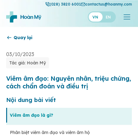
(028) 3820 6001
contactus@hoanmy.com
VN
EN
Quay lại
Hoàn Mỹ
Hoàn Mỹ Gold
03/10/2023
Tác giả: Hoàn Mỹ
Hạnh Phúc
Thuận Mỹ
Viêm âm đạo: Nguyên nhân, triệu chứng,
cách chẩn đoán và điều trị
Nội dung bài viết
Viêm âm đạo là gì?
Phân biệt viêm âm đạo và viêm âm hộ