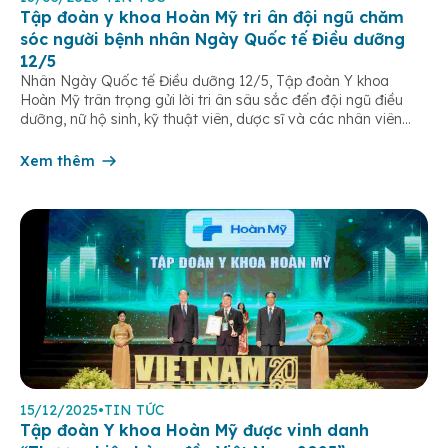
Tập đoàn y khoa Hoàn Mỹ tri ân đội ngũ chăm
sóc người bệnh nhân Ngày Quốc tế Điều dưỡng
12/5
Nhân Ngày Quốc tế Điều dưỡng 12/5, Tập đoàn Y khoa
Hoàn Mỹ trân trọng gửi lời tri ân sâu sắc đến đội ngũ điều
dưỡng, nữ hộ sinh, kỹ thuật viên, dược sĩ và các nhân viên
chăm sóc người bệnh trên toàn hệ thống – những người luôn
âm thầm đồng hành trên […]
Xem thêm
15/12/2025
•
TIN TỨC
Tập đoàn Y khoa Hoàn Mỹ được vinh danh