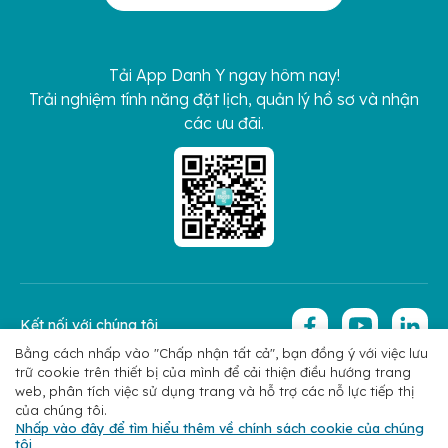
Tải App Danh Y ngay hôm nay!
Trải nghiệm tính năng đặt lịch, quản lý hồ sơ và nhận
các ưu đãi.
Kết nối với chúng tôi
Bằng cách nhấp vào "Chấp nhận tất cả", bạn đồng ý với việc lưu
trữ cookie trên thiết bị của mình để cải thiện điều hướng trang
Copyright 2026 © Hoan My Corporation
Chính sách bảo mật
web, phân tích việc sử dụng trang và hỗ trợ các nỗ lực tiếp thị
của chúng tôi.
Nhấp vào đây để tìm hiểu thêm về chính sách cookie của chúng
tôi