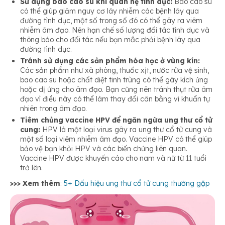
Sử dụng bao cao su khi quan hệ tình dục:
Bao cao su
có thể giúp giảm nguy cơ lây nhiễm các bệnh lây qua
đường tình dục, một số trong số đó có thể gây ra viêm
nhiễm âm đạo. Nên hạn chế số lượng đối tác tình dục và
thông báo cho đối tác nếu bạn mắc phải bệnh lây qua
đường tình dục.
Tránh sử dụng các sản phẩm hóa học ở vùng kín:
Các sản phẩm như xà phòng, thuốc xịt, nước rửa vệ sinh,
bao cao su hoặc chất diệt tinh trùng có thể gây kích ứng
hoặc dị ứng cho âm đạo. Bạn cũng nên tránh thụt rửa âm
đạo vì điều này có thể làm thay đổi cân bằng vi khuẩn tự
nhiên trong âm đạo.
Tiêm chủng vaccine HPV để ngăn ngừa ung thư cổ tử
cung:
HPV là một loại virus gây ra ung thư cổ tử cung và
một số loại viêm nhiễm âm đạo. Vaccine HPV có thể giúp
bảo vệ bạn khỏi HPV và các biến chứng liên quan.
Vaccine HPV được khuyến cáo cho nam và nữ từ 11 tuổi
trở lên.
>>> Xem thêm
:
5+ Dấu hiệu ung thư cổ tử cung thường gặp