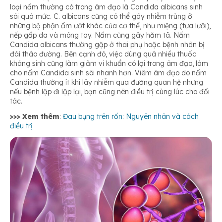
loại nấm thường có trong âm đạo là Candida albicans sinh
sôi quá mức. C. albicans cũng có thể gây nhiễm trùng ở
những bộ phận ẩm ướt khác của cơ thể, như miệng (tưa lưỡi),
nếp gấp da và móng tay. Nấm cũng gây hăm tã. Nấm
Candida albicans thường gặp ở thai phụ hoặc bệnh nhân bị
đái tháo đường. Bên cạnh đó, việc dùng quá nhiều thuốc
kháng sinh cũng làm giảm vi khuẩn có lợi trong âm đạo, làm
cho nấm Candida sinh sôi nhanh hơn. Viêm âm đạo do nấm
Candida thường ít khi lây nhiễm qua đường quan hệ nhưng
nếu bệnh lặp đi lặp lại, bạn cũng nên điều trị cùng lúc cho đối
tác.
>>> Xem thêm
:
Đau bụng trên rốn: Nguyên nhân và cách
điều trị