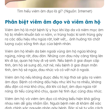
Tìm hiểu viêm âm đạo là gì? (Nguồn: Internet)
Phân biệt viêm âm đạo và viêm âm hộ
Viêm âm hộ là một bệnh lý y học khi lớp da và niêm mạc âm
hộ bị nhiễm khuẩn bởi vi nấm, vi trùng hoặc kí sinh trùng gây
ra các dấu hiệu như ngứa rát, loét vết,… ảnh hưởng tới chất
lượng cuộc sống tình dục của bệnh nhân.
Viêm âm hộ khiến da bên ngoài vùng âm hộ ngứa không
ngừng, nóng rát, đau đớn. Những cơn đau này càng tăng lên
khi đi lại, quan hệ hay đi vệ sinh. Nếu bệnh ở giai đoạn cấp
tính, âm hộ sẽ sưng đỏ, nứt nẻ; nếu bệnh ở giai đoạn mãn
tính, âm hộ sẽ ngứa, đau nhức và có vết nứt ở ngoài.
Viêm âm hộ nếu không được điều trị kịp thời sẽ gây ra viêm
âm đạo. Bệnh có những dấu hiệu như: khí hư ra nhiều, không
đều đặn có mùi khó chịu, đôi khi có bọt, âm đạo ngứa rát
nóng. Đi tiểu cũng khó chịu, quan hệ tình dục cũng đau nhức.
Viêm âm hộ và viêm âm đạo có những biểu hiện khá giống
nhau nên dễ gây nhầm lẫn. Người bệnh nên đi khám để xác
định chính xác nguyên nhân gây bệnh. Bác sĩ sẽ tư vấn cách