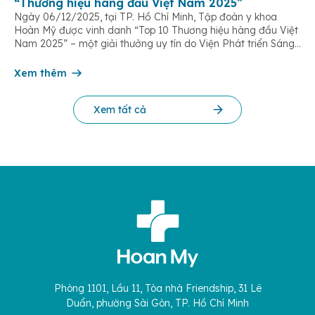
“Thương hiệu hàng đầu Việt Nam 2025”
Ngày 06/12/2025, tại TP. Hồ Chí Minh, Tập đoàn y khoa
Hoàn Mỹ được vinh danh “Top 10 Thương hiệu hàng đầu Việt
Nam 2025” – một giải thưởng uy tín do Viện Phát triển Sáng
chế và Đổi mới Công nghệ phối hợp với Trung tâm Nghiên
cứu Phát triển Doanh nghiệp Châu Á […]
Xem thêm
Xem tất cả
Phòng 1101, Lầu 11, Tòa nhà Friendship, 31 Lê
Duẩn, phường Sài Gòn, TP. Hồ Chí Minh