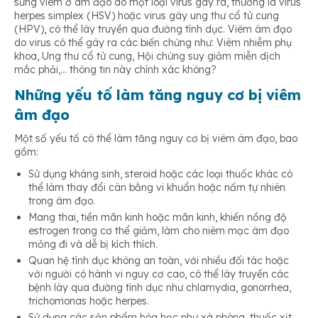
sưng viêm ở âm đạo do một loại virus gây ra, thường là virus
herpes simplex (HSV) hoặc virus gây ung thư cổ tử cung
(HPV), có thể lây truyền qua đường tình dục. Viêm âm đạo
do virus có thể gây ra các biến chứng như: Viêm nhiễm phụ
khoa, Ung thư cổ tử cung, Hội chứng suy giảm miễn dịch
mắc phải,… thông tin này chính xác không?
Những yếu tố làm tăng nguy cơ bị viêm
âm đạo
Một số yếu tố có thể làm tăng nguy cơ bị viêm âm đạo, bao
gồm:
Sử dụng kháng sinh, steroid hoặc các loại thuốc khác có
thể làm thay đổi cân bằng vi khuẩn hoặc nấm tự nhiên
trong âm đạo.
Mang thai, tiền mãn kinh hoặc mãn kinh, khiến nồng độ
estrogen trong cơ thể giảm, làm cho niêm mạc âm đạo
mỏng đi và dễ bị kích thích.
Quan hệ tình dục không an toàn, với nhiều đối tác hoặc
với người có hành vi nguy cơ cao, có thể lây truyền các
bệnh lây qua đường tình dục như chlamydia, gonorrhea,
trichomonas hoặc herpes.
Sử dụng các sản phẩm hóa học như xà phòng, thuốc xịt,