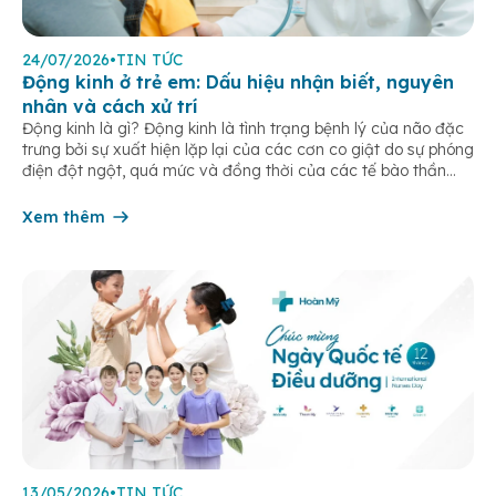
24/07/2026
•
TIN TỨC
Động kinh ở trẻ em: Dấu hiệu nhận biết, nguyên
nhân và cách xử trí
Động kinh là gì? Động kinh là tình trạng bệnh lý của não đặc
trưng bởi sự xuất hiện lặp lại của các cơn co giật do sự phóng
điện đột ngột, quá mức và đồng thời của các tế bào thần
kinh trong não. Những cơn này có thể gây ra rối loạn vận […]
Xem thêm
13/05/2026
•
TIN TỨC