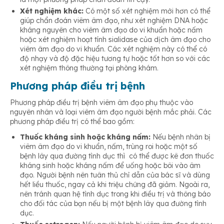
Xét nghiệm khác:
Có một số xét nghiệm mới hơn có thể
giúp chẩn đoán viêm âm đạo, như xét nghiệm DNA hoặc
kháng nguyên cho viêm âm đạo do vi khuẩn hoặc nấm
hoặc xét nghiệm hoạt tính sialidase của dịch âm đạo cho
viêm âm đạo do vi khuẩn. Các xét nghiệm này có thể có
độ nhạy và độ đặc hiệu tương tự hoặc tốt hơn so với các
xét nghiệm thông thường tại phòng khám.
Phương pháp điều trị bệnh
Phương pháp điều trị bệnh viêm âm đạo phụ thuộc vào
nguyên nhân và loại viêm âm đạo người bệnh mắc phải. Các
phương pháp điều trị có thể bao gồm:
Thuốc kháng sinh hoặc kháng nấm:
Nếu bệnh nhân bị
viêm âm đạo do vi khuẩn, nấm, trùng roi hoặc một số
bệnh lây qua đường tình dục thì có thể được kê đơn thuốc
kháng sinh hoặc kháng nấm để uống hoặc bôi vào âm
đạo. Người bệnh nên tuân thủ chỉ dẫn của bác sĩ và dùng
hết liều thuốc, ngay cả khi triệu chứng đã giảm. Ngoài ra,
nên tránh quan hệ tình dục trong khi điều trị và thông báo
cho đối tác của bạn nếu bị một bệnh lây qua đường tình
dục.